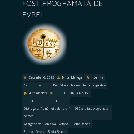
FOST PROGRAMATĂ DE
EVREI
December 6, 2023
Miron Manega
Arhiva
Certitudinea print
Dezvăluiri
Istorie
Tema de gândire
4 Comments
CERTITUDINEA Nr. 150
certitudinea.ro
certitudinea.ro
Distrugerea României a demarat în 1989 și a fost programată
de evrei
George Soros
Ion Coja
ortodox
Petre Roman
Shimon Peretz
Silviu Brucan