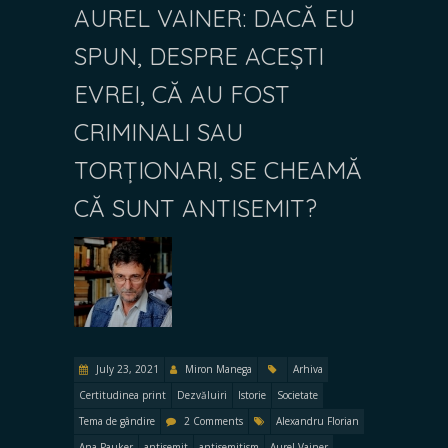
AUREL VAINER: DACĂ EU
SPUN, DESPRE ACEȘTI
EVREI, CĂ AU FOST
CRIMINALI SAU
TORȚIONARI, SE CHEAMĂ
CĂ SUNT ANTISEMIT?
July 23, 2021
Miron Manega
Arhiva
Certitudinea print
Dezvăluiri
Istorie
Societate
Tema de gândire
2 Comments
Alexandru Florian
Ana Pauker
antisemit
antisemitism
Aurel Vainer