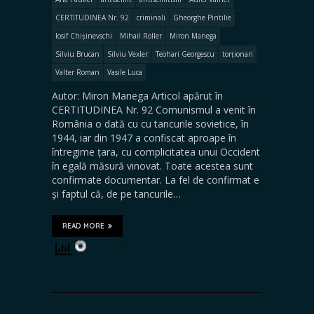
CERTITUDINEA Nr. 92
criminali
Gheorghe Pintilie
Iosif Chișinevschi
Mihail Roller
Miron Manega
Silviu Brucan
Silviu Vexler
Teohari Georgescu
torționari
Valter Roman
Vasile Luca
Autor: Miron Manega Articol apărut în
CERTITUDINEA Nr. 92 Comunismul a venit în
România o dată cu cu tancurile sovietice, în
1944, iar din 1947 a confiscat aproape în
întregime țara, cu complicitatea unui Occident
în egală măsură vinovat. Toate acestea sunt
confirmate documentar. La fel de confirmat e
și faptul că, de pe tancurile…
READ MORE