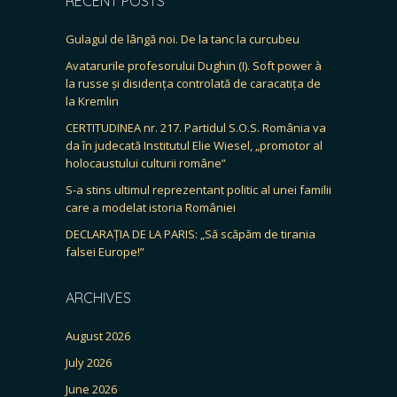
RECENT POSTS
Gulagul de lângă noi. De la tanc la curcubeu
Avatarurile profesorului Dughin (I). Soft power à
la russe și disidența controlată de caracatița de
la Kremlin
CERTITUDINEA nr. 217. Partidul S.O.S. România va
da în judecată Institutul Elie Wiesel, „promotor al
holocaustului culturii române”
S-a stins ultimul reprezentant politic al unei familii
care a modelat istoria României
DECLARAȚIA DE LA PARIS: „Să scăpăm de tirania
falsei Europe!”
ARCHIVES
August 2026
July 2026
June 2026