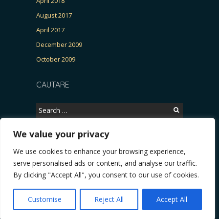
April 2018
August 2017
April 2017
December 2009
October 2009
CAUTARE
Search
for:
We value your privacy
We use cookies to enhance your browsing experience,
Copyright © 2026, CERTITUDINEA.
serve personalised ads or content, and analyse our traffic.
Patria, parlamentarele și presa
* VIDEO. Viata lui Eminescu (Necenzurat). Episodul 4
By clicking "Accept All", you consent to our use of cookies.
Powered by
WordPress
. Blackoot design by
Iceable
Themes
.
Customise
Reject All
Accept All