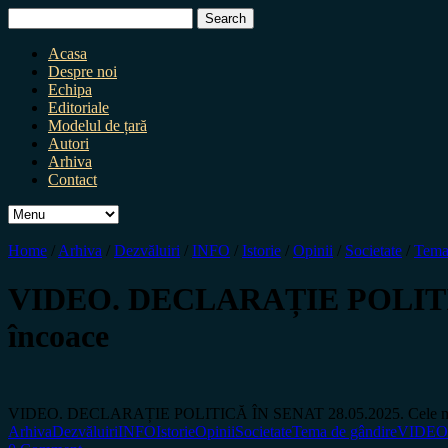
Search
for:
Acasa
Despre noi
Echipa
Editoriale
Modelul de țară
Autori
Arhiva
Contact
Home
/
Arhiva
/
Dezvăluiri
/
INFO
/
Istorie
/
Opinii
/
Societate
/
Tema
VIDEO. DECLARAȚIE POLITICĂ Î
încoace
VIDEO. DECLARAȚIE POLITICĂ ÎN SENAT 28.05.2025. Cele mai st
Arhiva
Dezvăluiri
INFO
Istorie
Opinii
Societate
Tema de gândire
VIDEO