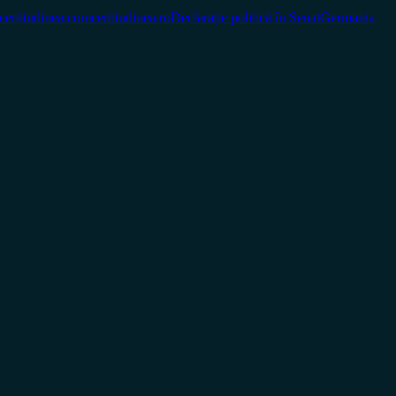
certitudinea.com
certitudinea.ro
Declarație politică în Senat
Germania