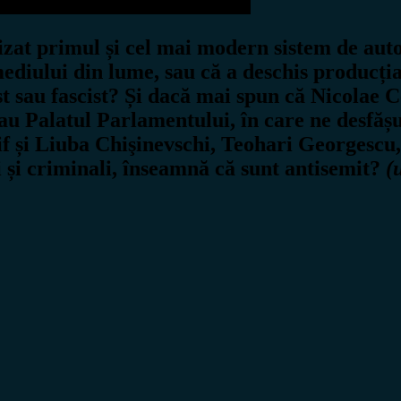
at primul și cel mai modern sistem de autos
ediului din lume, sau că a deschis producția
st sau fascist? Și dacă mai spun că Nicolae C
 Palatul Parlamentului, în care ne desfășu
f și Liuba Chişinevschi, Teohari Georgescu,
i și criminali, înseamnă că sunt antisemit?
(