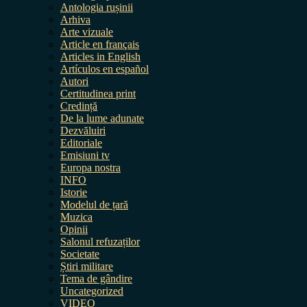
Antologia rușinii
Arhiva
Arte vizuale
Article en français
Articles in English
Artículos en español
Autori
Certitudinea print
Credință
De la lume adunate
Dezvăluiri
Editoriale
Emisiuni tv
Europa nostra
INFO
Istorie
Modelul de țară
Muzica
Opinii
Salonul refuzaților
Societate
Știri militare
Tema de gândire
Uncategorized
VIDEO