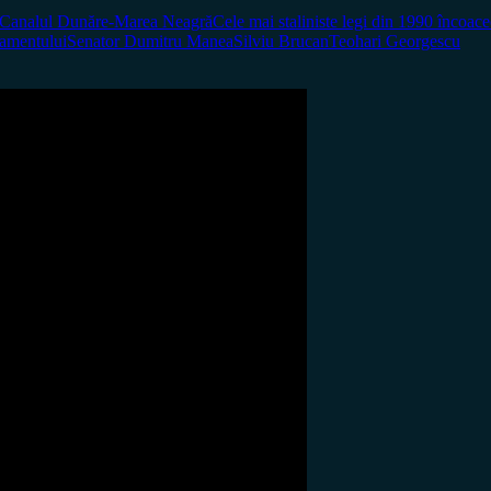
Canalul Dunăre-Marea Neagră
Cele mai staliniste legi din 1990 încoace
lamentului
Senator Dumitru Manea
Silviu Brucan
Teohari Georgescu