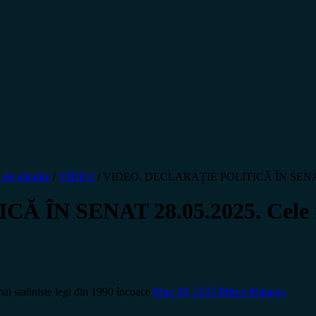
 de gândire
/
VIDEO
/
VIDEO. DECLARAȚIE POLITICĂ ÎN SENAT 28.05
N SENAT 28.05.2025. Cele mai 
aliniste legi din 1990 încoace
May 29, 2025
Miron Manega