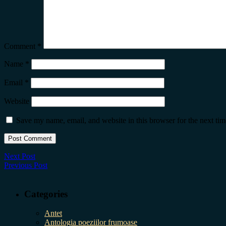
Comment
*
Name
*
Email
*
Website
Save my name, email, and website in this browser for the next ti
Next Post
Previous Post
Categories
Antet
Antologia poeziilor frumoase