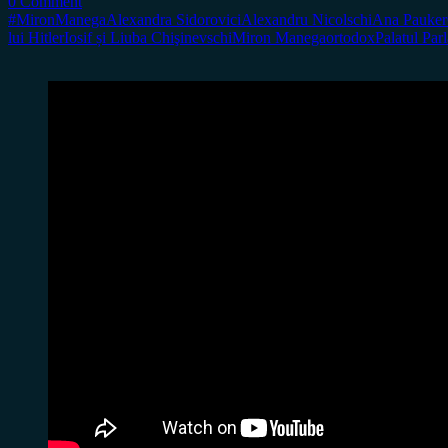
0 Comment
#MironManega
Alexandra Sidorovici
Alexandru Nicolschi
Ana Pauker
lui Hitler
Iosif și Liuba Chişinevschi
Miron Manega
ortodox
Palatul Par