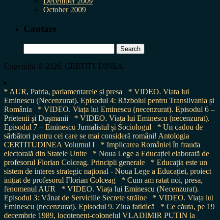
December 2009
October 2009
Cautare
Search
for:
Copyright © 2026, CERTITUDINEA.
* AUR, Patria, parlamentarele și presa
* VIDEO. Viata lui
Eminescu (Necenzurat). Episodul 4: Războiul pentru Transilvania și
România
* VIDEO. Viața lui Eminescu (necenzurat). Episodul 6 –
Prietenii și Dușmanii
* VIDEO. Viața lui Eminescu (necenzurat).
Episodul 7 – Eminescu Jurnalistul și Sociologul
* Un cadou de
sărbători pentru cei care se mai consideră români! Antologia
CERTITUDINEA Volumul I
* Implicarea României în frauda
electorală din Statele Unite
* Noua Lege a Educației elaborată de
profesorul Florian Colceag. Principii generale
* Educația este un
sistem de interes strategic național - Noua Lege a Educației, proiect
inițiat de profesorul Florian Colceag
* Cum am ratat noi, presa,
fenomenul AUR
* VIDEO. Viața lui Eminescu (Necenzurat).
Episodul 3: Vânat de Serviciile Secrete străine
* VIDEO. Viața lui
Eminescu (necenzurat). Episodul 9. Ziua fatidică
* Ce căuta, pe 19
decembrie 1989, locotenent-colonelul VLADIMIR PUTIN la