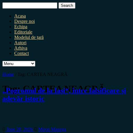
Search
for:
Acasa
Despre noi
Echipa
Editoriale
Modelul de țară
Autori
Arhiva
Contact
Home
/
Tag:
CARTEA NEAGRĂ
Tag:
CARTEA NEAGRĂ
„Pogromul de la Iași“, între falsificare și
adevăr istoric
June 28, 2026
Miron Manega