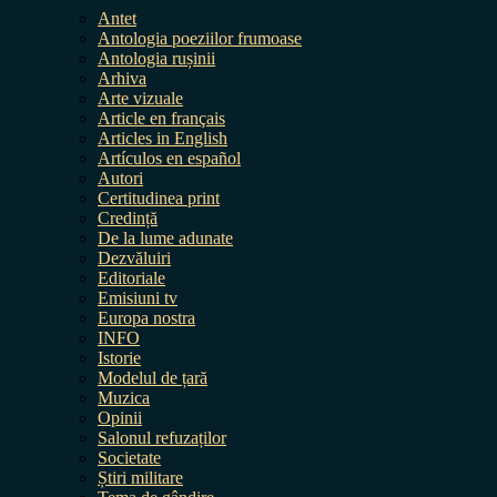
Antet
Antologia poeziilor frumoase
Antologia rușinii
Arhiva
Arte vizuale
Article en français
Articles in English
Artículos en español
Autori
Certitudinea print
Credință
De la lume adunate
Dezvăluiri
Editoriale
Emisiuni tv
Europa nostra
INFO
Istorie
Modelul de țară
Muzica
Opinii
Salonul refuzaților
Societate
Știri militare