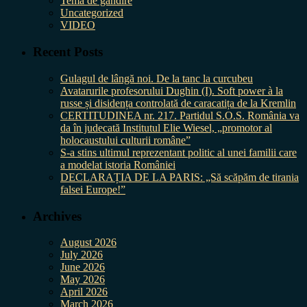
Tema de gândire
Uncategorized
VIDEO
Recent Posts
Gulagul de lângă noi. De la tanc la curcubeu
Avatarurile profesorului Dughin (I). Soft power à la
russe și disidența controlată de caracatița de la Kremlin
CERTITUDINEA nr. 217. Partidul S.O.S. România va
da în judecată Institutul Elie Wiesel, „promotor al
holocaustului culturii române”
S-a stins ultimul reprezentant politic al unei familii care
a modelat istoria României
DECLARAȚIA DE LA PARIS: „Să scăpăm de tirania
falsei Europe!”
Archives
August 2026
July 2026
June 2026
May 2026
April 2026
March 2026