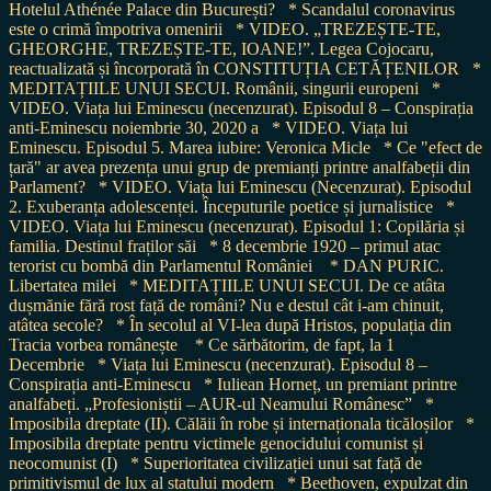
Hotelul Athénée Palace din București?
* Scandalul coronavirus
este o crimă împotriva omenirii
* VIDEO. „TREZEȘTE-TE,
GHEORGHE, TREZEȘTE-TE, IOANE!”. Legea Cojocaru,
reactualizată și încorporată în CONSTITUȚIA CETĂȚENILOR
*
MEDITAȚIILE UNUI SECUI. Românii, singurii europeni
*
VIDEO. Viața lui Eminescu (necenzurat). Episodul 8 – Conspirația
anti-Eminescu noiembrie 30, 2020 a
* VIDEO. Viața lui
Eminescu. Episodul 5. Marea iubire: Veronica Micle
* Ce "efect de
țară" ar avea prezența unui grup de premianți printre analfabeții din
Parlament?
* VIDEO. Viața lui Eminescu (Necenzurat). Episodul
2. Exuberanța adolescenței. Începuturile poetice și jurnalistice
*
VIDEO. Viața lui Eminescu (necenzurat). Episodul 1: Copilăria și
familia. Destinul fraților săi
* 8 decembrie 1920 – primul atac
terorist cu bombă din Parlamentul României
* DAN PURIC.
Libertatea milei
* MEDITAȚIILE UNUI SECUI. De ce atâta
dușmănie fără rost față de români? Nu e destul cât i-am chinuit,
atâtea secole?
* În secolul al VI-lea după Hristos, populația din
Tracia vorbea românește
* Ce sărbătorim, de fapt, la 1
Decembrie
* Viața lui Eminescu (necenzurat). Episodul 8 –
Conspirația anti-Eminescu
* Iuliean Horneț, un premiant printre
analfabeți. „Profesioniștii – AUR-ul Neamului Românesc”
*
Imposibila dreptate (II). Călăii în robe și internaționala ticăloșilor
*
Imposibila dreptate pentru victimele genocidului comunist și
neocomunist (I)
* Superioritatea civilizației unui sat față de
primitivismul de lux al statului modern
* Beethoven, expulzat din