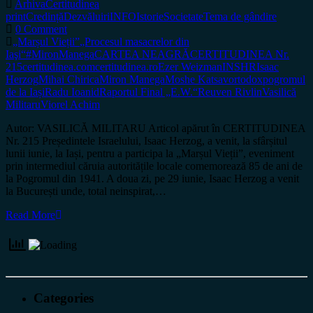
Arhiva
Certitudinea
print
Credință
Dezvăluiri
INFO
Istorie
Societate
Tema de gândire
0 Comment
„Marșul Vieții”
„Procesul masacrelor din
Iaşi“
#MironManega
CARTEA NEAGRĂ
CERTITUDINEA Nr.
215
certitudinea.com
certitudinea.ro
Ezer Weizman
INSHR
Isaac
Herzog
Mihai Chirica
Miron Manega
Moshe Katsav
ortodox
pogromul
de la Iași
Radu Ioanid
Raportul Final „E.W.“
Reuven Rivlin
Vasilică
Militaru
Viorel Achim
Autor: VASILICĂ MILITARU Articol apărut în CERTITUDINEA
Nr. 215 Președintele Israelului, Isaac Herzog, a venit, la sfârșitul
lunii iunie, la Iași, pentru a participa la „Marșul Vieții”, eveniment
prin intermediul căruia autoritățile locale comemorează 85 de ani de
la Pogromul din 1941. A doua zi, pe 29 iunie, Isaac Herzog a venit
la București unde, total neinspirat,…
Read More
Categories