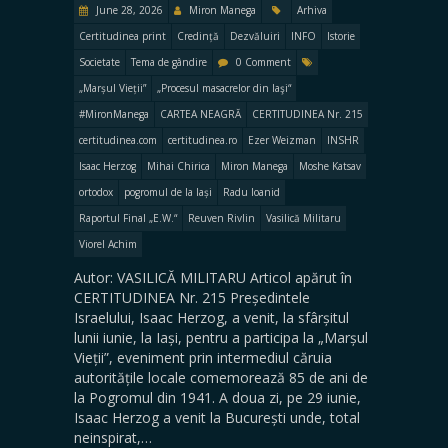
June 28, 2026
Miron Manega
Arhiva
Certitudinea print
Credință
Dezvăluiri
INFO
Istorie
Societate
Tema de gândire
0 Comment
„Marșul Vieții”
„Procesul masacrelor din Iaşi“
#MironManega
CARTEA NEAGRĂ
CERTITUDINEA Nr. 215
certitudinea.com
certitudinea.ro
Ezer Weizman
INSHR
Isaac Herzog
Mihai Chirica
Miron Manega
Moshe Katsav
ortodox
pogromul de la Iași
Radu Ioanid
Raportul Final „E.W.“
Reuven Rivlin
Vasilică Militaru
Viorel Achim
Autor: VASILICĂ MILITARU Articol apărut în
CERTITUDINEA Nr. 215 Președintele
Israelului, Isaac Herzog, a venit, la sfârșitul
lunii iunie, la Iași, pentru a participa la „Marșul
Vieții”, eveniment prin intermediul căruia
autoritățile locale comemorează 85 de ani de
la Pogromul din 1941. A doua zi, pe 29 iunie,
Isaac Herzog a venit la București unde, total
neinspirat,…