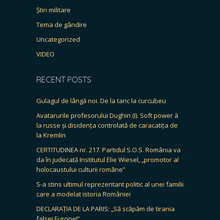
Știri militare
Tema de gândire
Uncategorized
VIDEO
RECENT POSTS
Gulagul de lângă noi. De la tanc la curcubeu
Avatarurile profesorului Dughin (I). Soft power à
la russe și disidența controlată de caracatița de
la Kremlin
CERTITUDINEA nr. 217. Partidul S.O.S. România va
da în judecată Institutul Elie Wiesel, „promotor al
holocaustului culturii române”
S-a stins ultimul reprezentant politic al unei familii
care a modelat istoria României
DECLARAȚIA DE LA PARIS: „Să scăpăm de tirania
falsei Europe!”