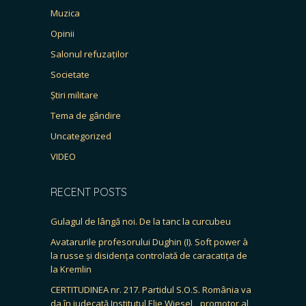
Muzica
Opinii
Salonul refuzaților
Societate
Știri militare
Tema de gândire
Uncategorized
VIDEO
RECENT POSTS
Gulagul de lângă noi. De la tanc la curcubeu
Avatarurile profesorului Dughin (I). Soft power à
la russe și disidența controlată de caracatița de
la Kremlin
CERTITUDINEA nr. 217. Partidul S.O.S. România va
da în judecată Institutul Elie Wiesel, „promotor al