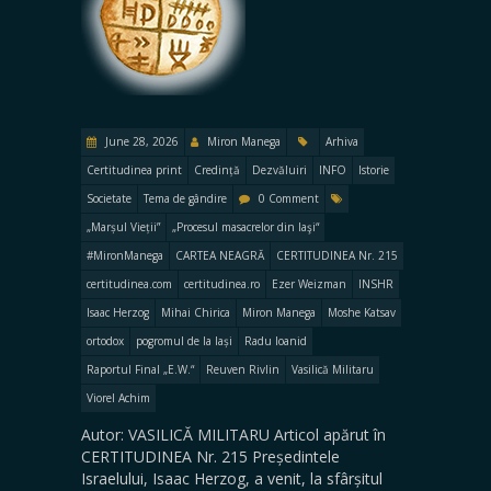
June 28, 2026
Miron Manega
Arhiva
Certitudinea print
Credință
Dezvăluiri
INFO
Istorie
Societate
Tema de gândire
0 Comment
„Marșul Vieții”
„Procesul masacrelor din Iaşi“
#MironManega
CARTEA NEAGRĂ
CERTITUDINEA Nr. 215
certitudinea.com
certitudinea.ro
Ezer Weizman
INSHR
Isaac Herzog
Mihai Chirica
Miron Manega
Moshe Katsav
ortodox
pogromul de la Iași
Radu Ioanid
Raportul Final „E.W.“
Reuven Rivlin
Vasilică Militaru
Viorel Achim
Autor: VASILICĂ MILITARU Articol apărut în
CERTITUDINEA Nr. 215 Președintele
Israelului, Isaac Herzog, a venit, la sfârșitul