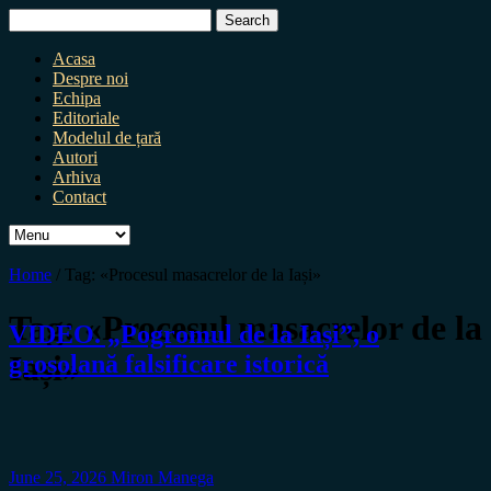
Search
for:
Acasa
Despre noi
Echipa
Editoriale
Modelul de țară
Autori
Arhiva
Contact
Home
/
Tag:
«Procesul masacrelor de la Iași»
Tag:
«Procesul masacrelor de la
VIDEO. „Pogromul de la Iași”, o
Iași»
grosolană falsificare istorică
June 25, 2026
Miron Manega