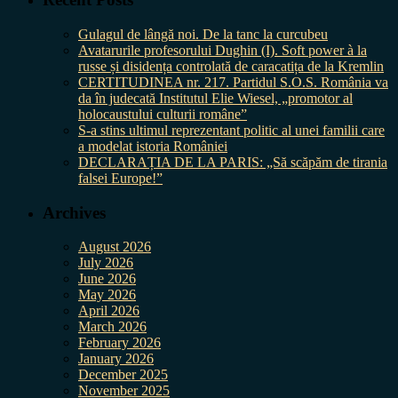
Gulagul de lângă noi. De la tanc la curcubeu
Avatarurile profesorului Dughin (I). Soft power à la
russe și disidența controlată de caracatița de la Kremlin
CERTITUDINEA nr. 217. Partidul S.O.S. România va
da în judecată Institutul Elie Wiesel, „promotor al
holocaustului culturii române”
S-a stins ultimul reprezentant politic al unei familii care
a modelat istoria României
DECLARAȚIA DE LA PARIS: „Să scăpăm de tirania
falsei Europe!”
Archives
August 2026
July 2026
June 2026
May 2026
April 2026
March 2026
February 2026
January 2026
December 2025
November 2025