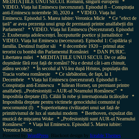
MEDITAȚIILE UNUI SECUI. Românii, singurii europeni
*
VIDEO. Viața lui Eminescu (necenzurat). Episodul 8 – Conspirația
anti-Eminescu noiembrie 30, 2020 a
* VIDEO. Viața lui
Eminescu. Episodul 5. Marea iubire: Veronica Micle
* Ce "efect de
țară" ar avea prezența unui grup de premianți printre analfabeții din
Parlament?
* VIDEO. Viața lui Eminescu (Necenzurat). Episodul
2. Exuberanța adolescenței. Începuturile poetice și jurnalistice
*
VIDEO. Viața lui Eminescu (necenzurat). Episodul 1: Copilăria și
familia. Destinul fraților săi
* 8 decembrie 1920 – primul atac
terorist cu bombă din Parlamentul României
* DAN PURIC.
Libertatea milei
* MEDITAȚIILE UNUI SECUI. De ce atâta
dușmănie fără rost față de români? Nu e destul cât i-am chinuit,
atâtea secole?
* În secolul al VI-lea după Hristos, populația din
Tracia vorbea românește
* Ce sărbătorim, de fapt, la 1
Decembrie
* Viața lui Eminescu (necenzurat). Episodul 8 –
Conspirația anti-Eminescu
* Iuliean Horneț, un premiant printre
analfabeți. „Profesioniștii – AUR-ul Neamului Românesc”
*
Imposibila dreptate (II). Călăii în robe și internaționala ticăloșilor
*
Imposibila dreptate pentru victimele genocidului comunist și
neocomunist (I)
* Superioritatea civilizației unui sat față de
primitivismul de lux al statului modern
* Beethoven, expulzat din
muzică de mișcarea Woke
* „Profesioniștii sunt AUR-ul Neamului
Românesc”
* Viața lui Eminescu. Episodul 5. Marea iubire:
Veronica Micle
Powered by
WordPress
. Blackoot design by
Iceable Themes
.