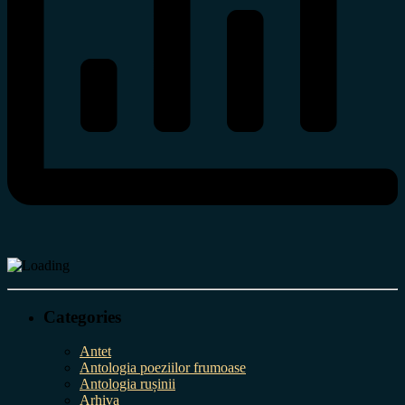
Categories
Antet
Antologia poeziilor frumoase
Antologia rușinii
Arhiva