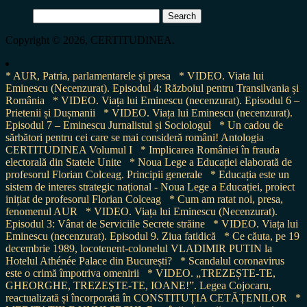
Search
for:
Copyright © 2026, CERTITUDINEA.
* AUR, Patria, parlamentarele și presa
* VIDEO. Viata lui
Eminescu (Necenzurat). Episodul 4: Războiul pentru Transilvania și
România
* VIDEO. Viața lui Eminescu (necenzurat). Episodul 6 –
Prietenii și Dușmanii
* VIDEO. Viața lui Eminescu (necenzurat).
Episodul 7 – Eminescu Jurnalistul și Sociologul
* Un cadou de
sărbători pentru cei care se mai consideră români! Antologia
CERTITUDINEA Volumul I
* Implicarea României în frauda
electorală din Statele Unite
* Noua Lege a Educației elaborată de
profesorul Florian Colceag. Principii generale
* Educația este un
sistem de interes strategic național - Noua Lege a Educației, proiect
inițiat de profesorul Florian Colceag
* Cum am ratat noi, presa,
fenomenul AUR
* VIDEO. Viața lui Eminescu (Necenzurat).
Episodul 3: Vânat de Serviciile Secrete străine
* VIDEO. Viața lui
Eminescu (necenzurat). Episodul 9. Ziua fatidică
* Ce căuta, pe 19
decembrie 1989, locotenent-colonelul VLADIMIR PUTIN la
Hotelul Athénée Palace din București?
* Scandalul coronavirus
este o crimă împotriva omenirii
* VIDEO. „TREZEȘTE-TE,
GHEORGHE, TREZEȘTE-TE, IOANE!”. Legea Cojocaru,
reactualizată și încorporată în CONSTITUȚIA CETĂȚENILOR
*