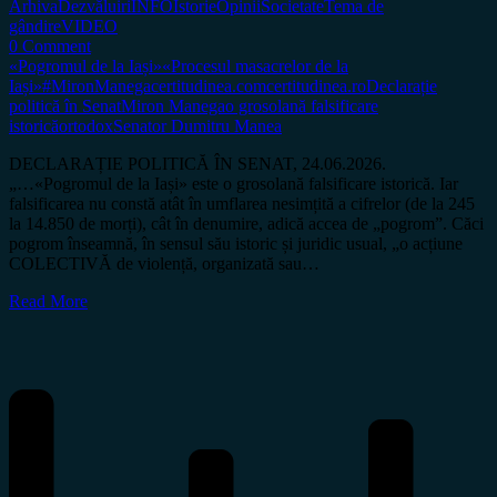
Arhiva
Dezvăluiri
INFO
Istorie
Opinii
Societate
Tema de
gândire
VIDEO
0 Comment
«Pogromul de la Iași»
«Procesul masacrelor de la
Iași»
#MironManega
certitudinea.com
certitudinea.ro
Declarație
politică în Senat
Miron Manega
o grosolană falsificare
istorică
ortodox
Senator Dumitru Manea
DECLARAȚIE POLITICĂ ÎN SENAT, 24.06.2026.
„…«Pogromul de la Iași» este o grosolană falsificare istorică. Iar
falsificarea nu constă atât în umflarea nesimțită a cifrelor (de la 245
la 14.850 de morți), cât în denumire, adică accea de „pogrom”. Căci
pogrom înseamnă, în sensul său istoric și juridic usual, „o acțiune
COLECTIVĂ de violență, organizată sau…
Read More