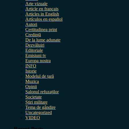
Arte vizuale
Article en français
Articles in English
Artículos en español
Autori
Certitudinea print
Credință
De la lume adunate
Dezvăluiri
Editoriale
Emisiuni tv
Europa nostra
INFO
Istorie
Modelul de țară
Muzica
Opinii
Salonul refuzaților
Societate
Știri militare
Tema de gândire
Uncategorized
VIDEO
Recent Posts