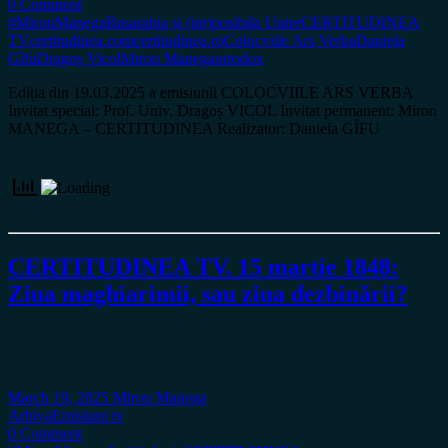
0 Comment
#MironManega
Basarabia și (im)posibila Unire
CERTITUDINEA
TV
certitudinea.com
certitudinea.ro
Colocviile Ars Verba
Daniela
Gîfu
Dragoș Vicol
Miron Manega
ortodox
Ediția din 19.03.2025 a emisiunii COLOCVIILE ARS VERBA
Invitat special: Prof. Univ. Dragoș VICOL Invitat permanent: Miron
MANEGA – CERTITUDINEA Realizator: Daniela GÎFU
CERTITUDINEA TV. 15 martie 1848:
Ziua maghiarimii, sau ziua dezbinării?
March 19, 2025
Miron Manega
Arhiva
Emisiuni tv
0 Comment