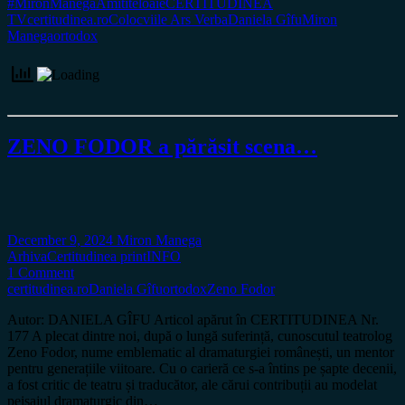
#MironManega
Amititeloaie
CERTITUDINEA
TV
certitudinea.ro
Colocviile Ars Verba
Daniela Gîfu
Miron
Manega
ortodox
ZENO FODOR a părăsit scena…
December 9, 2024
Miron Manega
Arhiva
Certitudinea print
INFO
1 Comment
certitudinea.ro
Daniela Gîfu
ortodox
Zeno Fodor
Autor: DANIELA GÎFU Articol apărut în CERTITUDINEA Nr.
177 A plecat dintre noi, după o lungă suferință, cunoscutul teatrolog
Zeno Fodor, nume emblematic al dramaturgiei românești, un mentor
pentru generațiile viitoare. Cu o carieră ce s-a întins pe șapte decenii,
a fost critic de teatru și traducător, ale cărui contribuții au modelat
peisajul dramaturgic din…