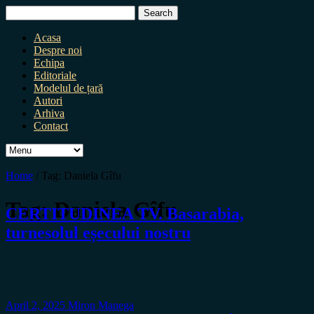
Search
for:
Acasa
Despre noi
Echipa
Editoriale
Modelul de țară
Autori
Arhiva
Contact
Home
/
Tag:
Daniela Gîfu
Tag:
Daniela Gîfu
CERTITUDINEA TV. Basarabia,
turnesolul eșecului nostru
April 2, 2025
Miron Manega