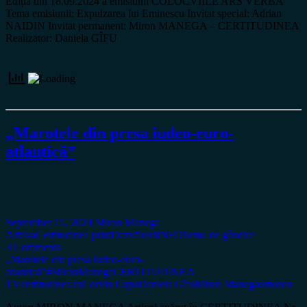
Ediția din 18.09.2024 a emisiunii COLOCVIILE ARS VERBA
Tema emisiunii: Expulzarea lui Eminescu Invitat special: Adrian
NAIDIN Invitat permanent: Miron MANEGA – CERTITUDINEA
Realizator: Daniela GÎFU
„Marotele din presa iudeo-euro-
atlantică”
September 15, 2024
Miron Manega
Arhiva
Certitudinea print
Dezvăluiri
INFO
Tema de gândire
3 Comments
„Marotele din presa iudeo-euro-
atlantică”
#MironManega
CERTITUDINEA
TV
certitudinea.ro
Corvin Lupu
Daniela Gîfu
Miron Manega
ortodox