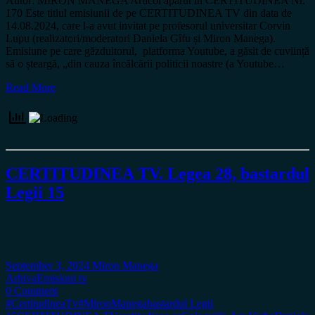
Autor: MIRON MANEGA Articol apărut în CERTITUDINEA Nr.
170 Este titlul emisiunii de pe CERTITUDINEA TV din data de
14.08.2024, care l-a avut invitat pe profesorul universitar Corvin
Lupu (realizatori/moderatori Daniela Gîfu și Miron Manega).
Emisiune pe care găzduitorul, platforma Youtube, a găsit de cuviință
să o șteargă, „din cauza încălcării politicii noastre (a Youtube…
Read More
CERTITUDINEA TV. Legea 28, bastardul
Legii 15
September 3, 2024
Miron Manega
Arhiva
Emisiuni tv
0 Comment
#CertitudineaTv
#MironManega
bastardul Legii