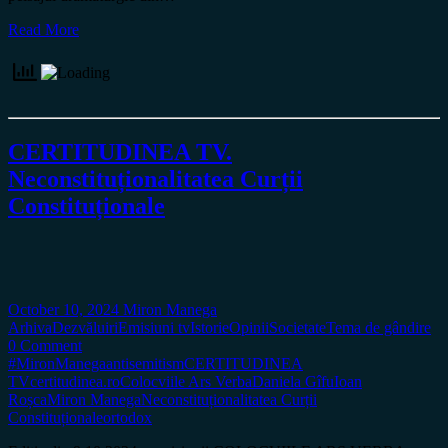
Read More
CERTITUDINEA TV.
Neconstituționalitatea Curții
Constituționale
October 10, 2024
Miron Manega
Arhiva
Dezvăluiri
Emisiuni tv
Istorie
Opinii
Societate
Tema de gândire
0 Comment
#MironManega
antisemitism
CERTITUDINEA
TV
certitudinea.ro
Colocviile Ars Verba
Daniela Gîfu
Ioan
Roșca
Miron Manega
Neconstituționalitatea Curții
Constituționale
ortodox