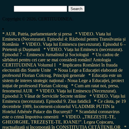
Search
for:
Copyright © 2026, CERTITUDINEA.
* AUR, Patria, parlamentarele și presa
* VIDEO. Viata lui
Eminescu (Necenzurat). Episodul 4: Războiul pentru Transilvania și
România
* VIDEO. Viața lui Eminescu (necenzurat). Episodul 6 –
Prietenii și Dușmanii
* VIDEO. Viața lui Eminescu (necenzurat).
Episodul 7 – Eminescu Jurnalistul și Sociologul
* Un cadou de
sărbători pentru cei care se mai consideră români! Antologia
CERTITUDINEA Volumul I
* Implicarea României în frauda
electorală din Statele Unite
* Noua Lege a Educației elaborată de
profesorul Florian Colceag. Principii generale
* Educația este un
sistem de interes strategic național - Noua Lege a Educației, proiect
inițiat de profesorul Florian Colceag
* Cum am ratat noi, presa,
fenomenul AUR
* VIDEO. Viața lui Eminescu (Necenzurat).
Episodul 3: Vânat de Serviciile Secrete străine
* VIDEO. Viața lui
Eminescu (necenzurat). Episodul 9. Ziua fatidică
* Ce căuta, pe 19
decembrie 1989, locotenent-colonelul VLADIMIR PUTIN la
Hotelul Athénée Palace din București?
* Scandalul coronavirus
este o crimă împotriva omenirii
* VIDEO. „TREZEȘTE-TE,
GHEORGHE, TREZEȘTE-TE, IOANE!”. Legea Cojocaru,
reactualizată și încorporată în CONSTITUȚIA CETĂȚENILOR
*