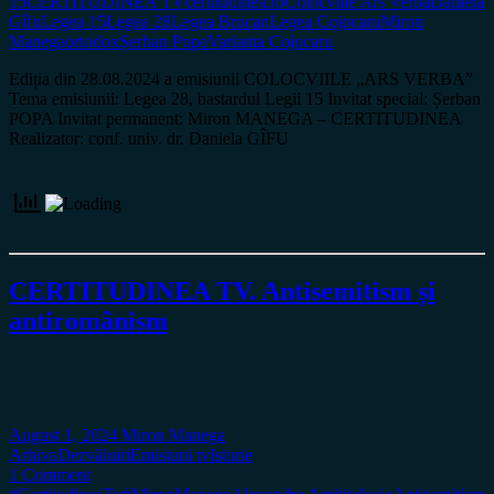
15
CERTITUDINEA TV
certitudinea.ro
Colocviile Ars Verba
Daniela
Gîfu
Legea 15
Legea 28
Legea Brucan
Legea Cojocaru
Miron
Manega
ortodox
Șerban Popa
Varianta Cojocaru
Ediția din 28.08.2024 a emisiunii COLOCVIILE „ARS VERBA”
Tema emisiunii: Legea 28, bastardul Legii 15 Invitat special: Șerban
POPA Invitat permanent: Miron MANEGA – CERTITUDINEA
Realizator: conf. univ. dr. Daniela GÎFU
CERTITUDINEA TV. Antisemitism și
antiromânism
August 1, 2024
Miron Manega
Arhiva
Dezvăluiri
Emisiuni tv
Istorie
1 Comment