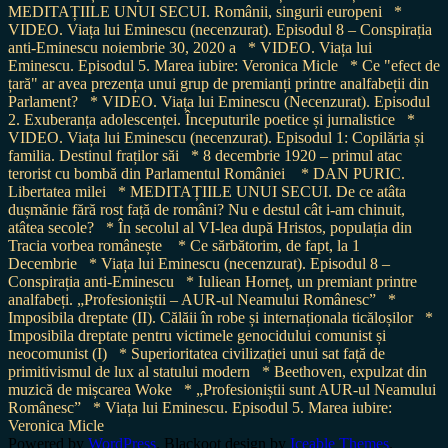
MEDITAȚIILE UNUI SECUI. Românii, singurii europeni
*
VIDEO. Viața lui Eminescu (necenzurat). Episodul 8 – Conspirația
anti-Eminescu noiembrie 30, 2020 a
* VIDEO. Viața lui
Eminescu. Episodul 5. Marea iubire: Veronica Micle
* Ce "efect de
țară" ar avea prezența unui grup de premianți printre analfabeții din
Parlament?
* VIDEO. Viața lui Eminescu (Necenzurat). Episodul
2. Exuberanța adolescenței. Începuturile poetice și jurnalistice
*
VIDEO. Viața lui Eminescu (necenzurat). Episodul 1: Copilăria și
familia. Destinul fraților săi
* 8 decembrie 1920 – primul atac
terorist cu bombă din Parlamentul României
* DAN PURIC.
Libertatea milei
* MEDITAȚIILE UNUI SECUI. De ce atâta
dușmănie fără rost față de români? Nu e destul cât i-am chinuit,
atâtea secole?
* În secolul al VI-lea după Hristos, populația din
Tracia vorbea românește
* Ce sărbătorim, de fapt, la 1
Decembrie
* Viața lui Eminescu (necenzurat). Episodul 8 –
Conspirația anti-Eminescu
* Iuliean Horneț, un premiant printre
analfabeți. „Profesioniștii – AUR-ul Neamului Românesc”
*
Imposibila dreptate (II). Călăii în robe și internaționala ticăloșilor
*
Imposibila dreptate pentru victimele genocidului comunist și
neocomunist (I)
* Superioritatea civilizației unui sat față de
primitivismul de lux al statului modern
* Beethoven, expulzat din
muzică de mișcarea Woke
* „Profesioniștii sunt AUR-ul Neamului
Românesc”
* Viața lui Eminescu. Episodul 5. Marea iubire:
Veronica Micle
Powered by
WordPress
. Blackoot design by
Iceable Themes
.