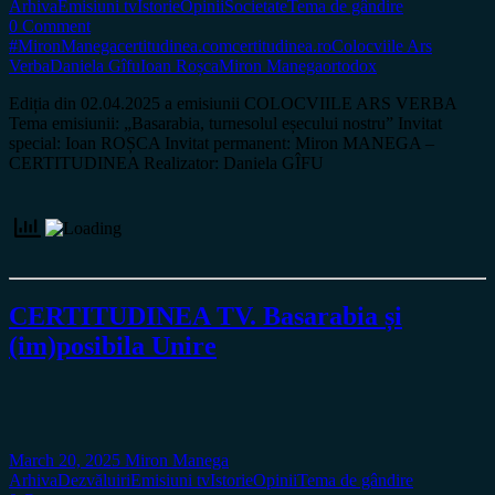
Arhiva
Emisiuni tv
Istorie
Opinii
Societate
Tema de gândire
0 Comment
#MironManega
certitudinea.com
certitudinea.ro
Colocviile Ars
Verba
Daniela Gîfu
Ioan Roșca
Miron Manega
ortodox
Ediția din 02.04.2025 a emisiunii COLOCVIILE ARS VERBA
Tema emisiunii: „Basarabia, turnesolul eșecului nostru” Invitat
special: Ioan ROȘCA Invitat permanent: Miron MANEGA –
CERTITUDINEA Realizator: Daniela GÎFU
CERTITUDINEA TV. Basarabia și
(im)posibila Unire
March 20, 2025
Miron Manega
Arhiva
Dezvăluiri
Emisiuni tv
Istorie
Opinii
Tema de gândire