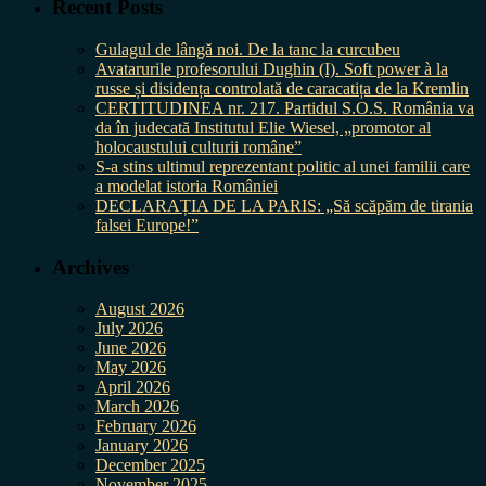
Recent Posts
Gulagul de lângă noi. De la tanc la curcubeu
Avatarurile profesorului Dughin (I). Soft power à la
russe și disidența controlată de caracatița de la Kremlin
CERTITUDINEA nr. 217. Partidul S.O.S. România va
da în judecată Institutul Elie Wiesel, „promotor al
holocaustului culturii române”
S-a stins ultimul reprezentant politic al unei familii care
a modelat istoria României
DECLARAȚIA DE LA PARIS: „Să scăpăm de tirania
falsei Europe!”
Archives
August 2026
July 2026
June 2026
May 2026
April 2026
March 2026
February 2026
January 2026
December 2025
November 2025