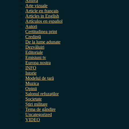
Arhiva
Arte vizuale
Article en français
Articles in English
Artículos en español
Autori
Certitudinea print
Credință
De la lume adunate
Dezvăluiri
Editoriale
Emisiuni tv
Europa nostra
INFO
Istorie
Modelul de țară
Muzica
Opinii
Salonul refuzaților
Societate
Știri militare
Tema de gândire
Uncategorized
VIDEO