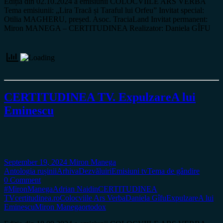
Ediția din 02.10.2024 a emisiunii COLOCVIILE ARS VERBA
Tema emisiunii: „Lira Tracă și Taraful lui Orfeu” Invitat special:
Otilia MAGHERU, președ. Asoc. TraciaLand Invitat permanent:
Miron MANEGA – CERTITUDINEA Realizator: Daniela GÎFU
CERTITUDINEA TV. ExpulzareA lui
Eminescu
September 19, 2024
Miron Manega
Antologia rușinii
Arhiva
Dezvăluiri
Emisiuni tv
Tema de gândire
0 Comment
#MironManega
Adrian Naidin
CERTITUDINEA
TV
certitudinea.ro
Colocviile Ars Verba
Daniela Gîfu
ExpulzareA lui
Eminescu
Miron Manega
ortodox