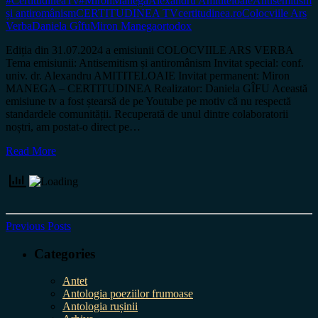
#CertitudineaTv
#MironManega
Alexandru Amititeloaie
Antisemitism
și antiromânism
CERTITUDINEA TV
certitudinea.ro
Colocviile Ars
Verba
Daniela Gîfu
Miron Manega
ortodox
Ediția din 31.07.2024 a emisiunii COLOCVIILE ARS VERBA
Tema emisiunii: Antisemitism și antiromânism Invitat special: conf.
univ. dr. Alexandru AMITITELOAIE Invitat permanent: Miron
MANEGA – CERTITUDINEA Realizator: Daniela GÎFU Această
emisiune tv a fost ștearsă de pe Youtube pe motiv că nu respectă
standardele comunității. Recuperată de unul dintre colaboratorii
noștri, am postat-o direct pe…
Read More
Previous Posts
Categories
Antet
Antologia poeziilor frumoase
Antologia rușinii