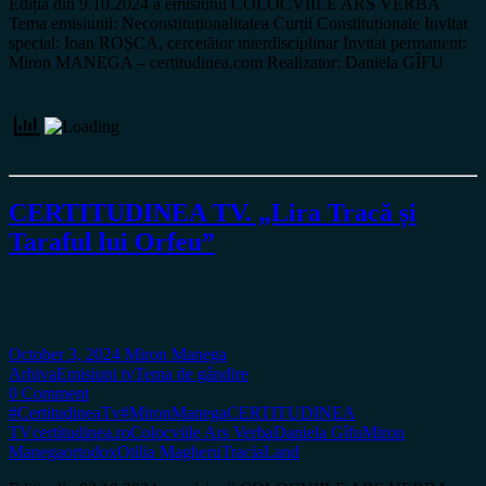
Ediția din 9.10.2024 a emisiunii COLOCVIILE ARS VERBA
Tema emisiunii: Neconstituționalitatea Curții Constituționale Invitat
special: Ioan ROȘCA, cercetător interdisciplinar Invitat permanent:
Miron MANEGA – certitudinea.com Realizator: Daniela GÎFU
CERTITUDINEA TV. „Lira Tracă și
Taraful lui Orfeu”
October 3, 2024
Miron Manega
Arhiva
Emisiuni tv
Tema de gândire
0 Comment
#CertitudineaTv
#MironManega
CERTITUDINEA
TV
certitudinea.ro
Colocviile Ars Verba
Daniela Gîfu
Miron
Manega
ortodox
Otilia Magheru
TraciaLand