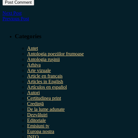
Next Post
Previous Post
Categories
Antet
Antologia poeziilor frumoase
Antologia rușinii
Arhiva
Arte vizuale
Article en français
Articles in English
Artículos en español
Autori
Certitudinea print
Credință
De la lume adunate
Dezvăluiri
Editoriale
Emisiuni tv
Europa nostra
INFO