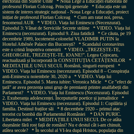
electorală din Statele Unite
* Noua Lege a Educației elaborată de
profesorul Florian Colceag. Principii generale
* Educația este un
sistem de interes strategic național - Noua Lege a Educației, proiect
inițiat de profesorul Florian Colceag
* Cum am ratat noi, presa,
fenomenul AUR
* VIDEO. Viața lui Eminescu (Necenzurat).
Episodul 3: Vânat de Serviciile Secrete străine
* VIDEO. Viața lui
Eminescu (necenzurat). Episodul 9. Ziua fatidică
* Ce căuta, pe 19
decembrie 1989, locotenent-colonelul VLADIMIR PUTIN la
Hotelul Athénée Palace din București?
* Scandalul coronavirus
este o crimă împotriva omenirii
* VIDEO. „TREZEȘTE-TE,
GHEORGHE, TREZEȘTE-TE, IOANE!”. Legea Cojocaru,
reactualizată și încorporată în CONSTITUȚIA CETĂȚENILOR
*
MEDITAȚIILE UNUI SECUI. Românii, singurii europeni
*
VIDEO. Viața lui Eminescu (necenzurat). Episodul 8 – Conspirația
anti-Eminescu noiembrie 30, 2020 a
* VIDEO. Viața lui
Eminescu. Episodul 5. Marea iubire: Veronica Micle
* Ce "efect de
țară" ar avea prezența unui grup de premianți printre analfabeții din
Parlament?
* VIDEO. Viața lui Eminescu (Necenzurat). Episodul
2. Exuberanța adolescenței. Începuturile poetice și jurnalistice
*
VIDEO. Viața lui Eminescu (necenzurat). Episodul 1: Copilăria și
familia. Destinul fraților săi
* 8 decembrie 1920 – primul atac
terorist cu bombă din Parlamentul României
* DAN PURIC.
Libertatea milei
* MEDITAȚIILE UNUI SECUI. De ce atâta
dușmănie fără rost față de români? Nu e destul cât i-am chinuit,
atâtea secole?
* În secolul al VI-lea după Hristos, populația din