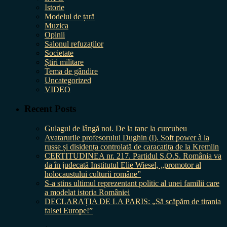
Istorie
Modelul de țară
Muzica
Opinii
Salonul refuzaților
Societate
Știri militare
Tema de gândire
Uncategorized
VIDEO
Recent Posts
Gulagul de lângă noi. De la tanc la curcubeu
Avatarurile profesorului Dughin (I). Soft power à la
russe și disidența controlată de caracatița de la Kremlin
CERTITUDINEA nr. 217. Partidul S.O.S. România va
da în judecată Institutul Elie Wiesel, „promotor al
holocaustului culturii române”
S-a stins ultimul reprezentant politic al unei familii care
a modelat istoria României
DECLARAȚIA DE LA PARIS: „Să scăpăm de tirania
falsei Europe!”