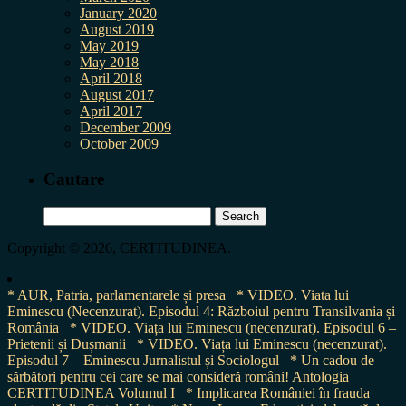
January 2020
August 2019
May 2019
May 2018
April 2018
August 2017
April 2017
December 2009
October 2009
Cautare
Search
for:
Copyright © 2026, CERTITUDINEA.
* AUR, Patria, parlamentarele și presa
* VIDEO. Viata lui
Eminescu (Necenzurat). Episodul 4: Războiul pentru Transilvania și
România
* VIDEO. Viața lui Eminescu (necenzurat). Episodul 6 –
Prietenii și Dușmanii
* VIDEO. Viața lui Eminescu (necenzurat).
Episodul 7 – Eminescu Jurnalistul și Sociologul
* Un cadou de
sărbători pentru cei care se mai consideră români! Antologia
CERTITUDINEA Volumul I
* Implicarea României în frauda