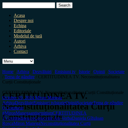
Search
for:
Acasa
Despre noi
Echipa
Editoriale
Modelul de țară
Autori
Arhiva
Contact
Home
/
Arhiva
/
Dezvăluiri
/
Emisiuni tv
/
Istorie
/
Opinii
/
Societate
/
Tema de gândire
/
CERTITUDINEA TV. Neconstituționalitatea
Curții Constituționale
CERTITUDINEA TV. Neconstituționalitatea Curții Constituționale
CERTITUDINEA TV.
October 10, 2024
Miron Manega
Arhiva
Dezvăluiri
Emisiuni tv
Istorie
Opinii
Societate
Tema de gândire
Neconstituționalitatea Curții
0 Comment
#MironManega
antisemitism
CERTITUDINEA
Constituționale
TV
certitudinea.ro
Colocviile Ars Verba
Daniela Gîfu
Ioan
Roșca
Miron Manega
Neconstituționalitatea Curții