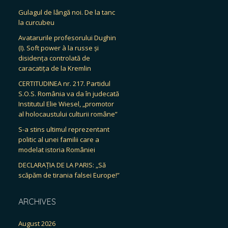
Gulagul de lângă noi. De la tanc
la curcubeu
Avatarurile profesorului Dughin
(I). Soft power à la russe și
disidența controlată de
caracatița de la Kremlin
CERTITUDINEA nr. 217. Partidul
S.O.S. România va da în judecată
Institutul Elie Wiesel, „promotor
al holocaustului culturii române”
S-a stins ultimul reprezentant
politic al unei familii care a
modelat istoria României
DECLARAȚIA DE LA PARIS: „Să
scăpăm de tirania falsei Europe!”
ARCHIVES
August 2026