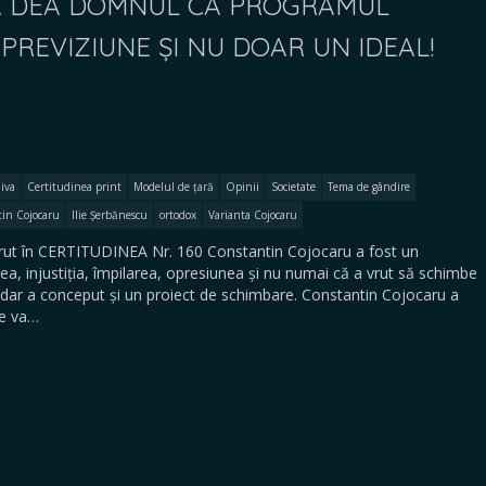
 SĂ DEA DOMNUL CA PROGRAMUL
PREVIZIUNE ȘI NU DOAR UN IDEAL!
iva
Certitudinea print
Modelul de țară
Opinii
Societate
Tema de gândire
in Cojocaru
Ilie Șerbănescu
ortodox
Varianta Cojocaru
rut în CERTITUDINEA Nr. 160 Constantin Cojocaru a fost un
a, injustiția, împilarea, opresiunea și nu numai că a vrut să schimbe
t, dar a conceput și un proiect de schimbare. Constantin Cojocaru a
se va…