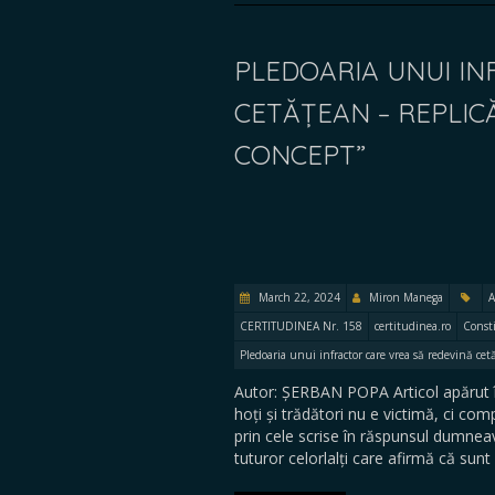
PLEDOARIA UNUI IN
CETĂȚEAN – REPLIC
CONCEPT”
March 22, 2024
Miron Manega
A
CERTITUDINEA Nr. 158
certitudinea.ro
Consti
Pledoaria unui infractor care vrea să redevină cet
Autor: ȘERBAN POPA Articol apărut 
hoți și trădători nu e victimă, ci 
prin cele scrise în răspunsul dumne
tuturor celorlalți care afirmă că su