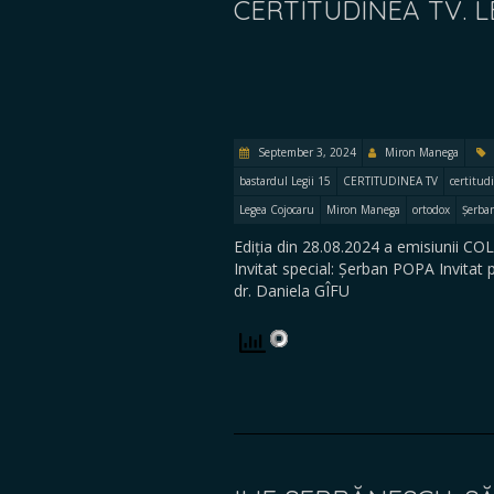
CERTITUDINEA TV. L
September 3, 2024
Miron Manega
bastardul Legii 15
CERTITUDINEA TV
certitud
Legea Cojocaru
Miron Manega
ortodox
Șerba
Ediția din 28.08.2024 a emisiunii C
Invitat special: Șerban POPA Invit
dr. Daniela GÎFU