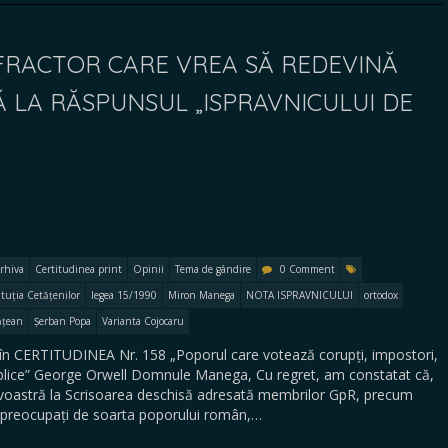
FRACTOR CARE VREA SĂ REDEVINĂ
Ă LA RĂSPUNSUL „ISPRAVNICULUI DE
rhiva
Certitudinea print
Opinii
Tema de gândire
0 Comment
tuția Cetățenilor
legea 15/1990
Miron Manega
NOTA ISPRAVNICULUI
ortodox
ățean
Șerban Popa
Varianta Cojocaru
în CERTITUDINEA Nr. 158 „Poporul care votează corupți, impostori,
complice” George Orwell Domnule Manega, Cu regret, am constatat că,
avoastră la Scrisoarea deschisă adresată membrilor GpR, precum
nt preocupați de soarta poporului român,…