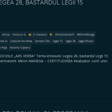
EGEA 28, BASTARDUL LEGII 15
Arhiva
Emisiuni tv
0 Comment
#CertitudineaTv
#MironManega
inea.ro
Colocviile Ars Verba
Daniela Gîfu
Legea 15
Legea 28
Legea Brucan
n Popa
Varianta Cojocaru
OLOCVIILE „ARS VERBA” Tema emisiunii: Legea 28, bastardul Legii 15
at permanent: Miron MANEGA – CERTITUDINEA Realizator: conf. univ.