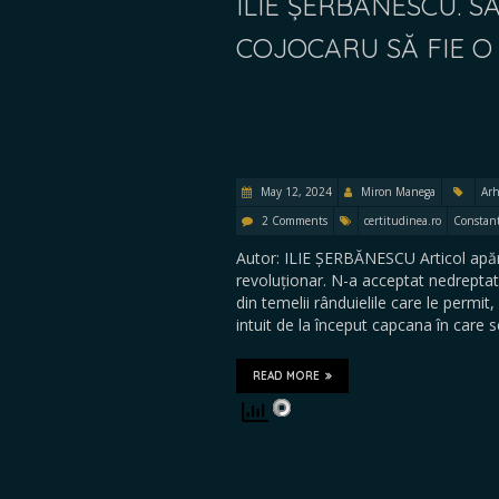
ILIE ȘERBĂNESCU.
COJOCARU SĂ FIE O 
May 12, 2024
Miron Manega
Arh
2 Comments
certitudinea.ro
Constant
Autor: ILIE ȘERBĂNESCU Articol apă
revoluționar. N-a acceptat nedreptate
din temelii rânduielile care le permi
intuit de la început capcana în care 
READ MORE