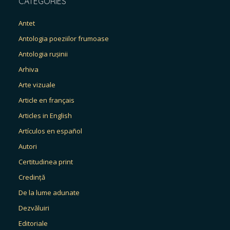
CATEGORIES
Antet
Antologia poeziilor frumoase
Antologia rușinii
Arhiva
Arte vizuale
Article en français
Articles in English
Artículos en español
Autori
Certitudinea print
Credință
De la lume adunate
Dezvăluiri
Editoriale