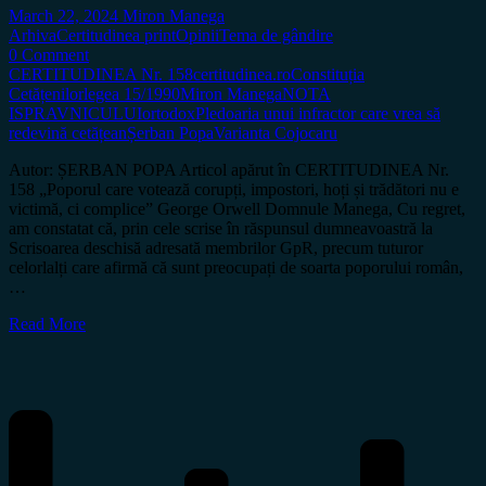
March 22, 2024
Miron Manega
Arhiva
Certitudinea print
Opinii
Tema de gândire
0 Comment
CERTITUDINEA Nr. 158
certitudinea.ro
Constituția
Cetățenilor
legea 15/1990
Miron Manega
NOTA
ISPRAVNICULUI
ortodox
Pledoaria unui infractor care vrea să
redevină cetățean
Șerban Popa
Varianta Cojocaru
Autor: ȘERBAN POPA Articol apărut în CERTITUDINEA Nr.
158 „Poporul care votează corupți, impostori, hoți și trădători nu e
victimă, ci complice” George Orwell Domnule Manega, Cu regret,
am constatat că, prin cele scrise în răspunsul dumneavoastră la
Scrisoarea deschisă adresată membrilor GpR, precum tuturor
celorlalți care afirmă că sunt preocupați de soarta poporului român,
…
Read More