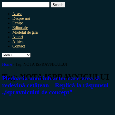
Search
for:
Acasa
Despre noi
Echipa
Editoriale
Modelul de țară
Autori
Arhiva
Contact
Home
/
Tag:
NOTA ISPRAVNICULUI
Tag:
NOTA ISPRAVNICULUI
Pledoaria unui infractor care vrea să
redevină cetățean – Replică la răspunsul
„ispravnicului de concept”