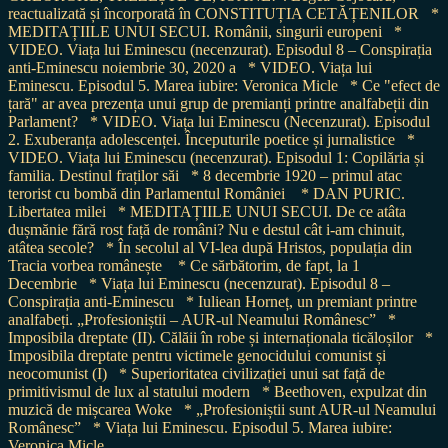
reactualizată și încorporată în CONSTITUȚIA CETĂȚENILOR
*
MEDITAȚIILE UNUI SECUI. Românii, singurii europeni
*
VIDEO. Viața lui Eminescu (necenzurat). Episodul 8 – Conspirația
anti-Eminescu noiembrie 30, 2020 a
* VIDEO. Viața lui
Eminescu. Episodul 5. Marea iubire: Veronica Micle
* Ce "efect de
țară" ar avea prezența unui grup de premianți printre analfabeții din
Parlament?
* VIDEO. Viața lui Eminescu (Necenzurat). Episodul
2. Exuberanța adolescenței. Începuturile poetice și jurnalistice
*
VIDEO. Viața lui Eminescu (necenzurat). Episodul 1: Copilăria și
familia. Destinul fraților săi
* 8 decembrie 1920 – primul atac
terorist cu bombă din Parlamentul României
* DAN PURIC.
Libertatea milei
* MEDITAȚIILE UNUI SECUI. De ce atâta
dușmănie fără rost față de români? Nu e destul cât i-am chinuit,
atâtea secole?
* În secolul al VI-lea după Hristos, populația din
Tracia vorbea românește
* Ce sărbătorim, de fapt, la 1
Decembrie
* Viața lui Eminescu (necenzurat). Episodul 8 –
Conspirația anti-Eminescu
* Iuliean Horneț, un premiant printre
analfabeți. „Profesioniștii – AUR-ul Neamului Românesc”
*
Imposibila dreptate (II). Călăii în robe și internaționala ticăloșilor
*
Imposibila dreptate pentru victimele genocidului comunist și
neocomunist (I)
* Superioritatea civilizației unui sat față de
primitivismul de lux al statului modern
* Beethoven, expulzat din
muzică de mișcarea Woke
* „Profesioniștii sunt AUR-ul Neamului
Românesc”
* Viața lui Eminescu. Episodul 5. Marea iubire:
Veronica Micle