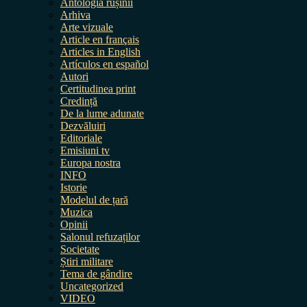
Antologia rușinii
Arhiva
Arte vizuale
Article en français
Articles in English
Artículos en español
Autori
Certitudinea print
Credință
De la lume adunate
Dezvăluiri
Editoriale
Emisiuni tv
Europa nostra
INFO
Istorie
Modelul de țară
Muzica
Opinii
Salonul refuzaților
Societate
Știri militare
Tema de gândire
Uncategorized
VIDEO