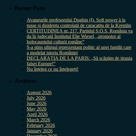
Recent Posts
Avatarurile profesorului Dughin (I). Soft power à la
russe și disidența controlată de caracatița de la Kremlin
CERTITUDINEA nr. 217. Partidul S.O.S. România va
da în judecată Institutul Elie Wiesel, „promotor al
holocaustului culturii române”
S-a stins ultimul reprezentant politic al unei familii care
a modelat istoria României
DECLARAȚIA DE LA PARIS: „Să scăpăm de tirania
falsei Europe!”
Nu înțeleg ce nu înțelegeți!
Archives
August 2026
July 2026
June 2026
May 2026
April 2026
March 2026
February 2026
January 2026