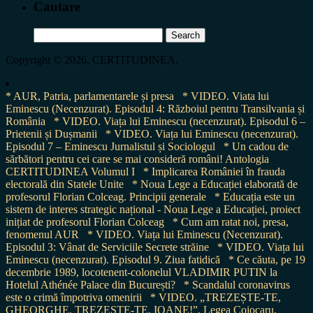
Cautare
Search
for:
Copyright © 2026, CERTITUDINEA.
* AUR, Patria, parlamentarele și presa
* VIDEO. Viata lui
Eminescu (Necenzurat). Episodul 4: Războiul pentru Transilvania și
România
* VIDEO. Viața lui Eminescu (necenzurat). Episodul 6 –
Prietenii și Dușmanii
* VIDEO. Viața lui Eminescu (necenzurat).
Episodul 7 – Eminescu Jurnalistul și Sociologul
* Un cadou de
sărbători pentru cei care se mai consideră români! Antologia
CERTITUDINEA Volumul I
* Implicarea României în frauda
electorală din Statele Unite
* Noua Lege a Educației elaborată de
profesorul Florian Colceag. Principii generale
* Educația este un
sistem de interes strategic național - Noua Lege a Educației, proiect
inițiat de profesorul Florian Colceag
* Cum am ratat noi, presa,
fenomenul AUR
* VIDEO. Viața lui Eminescu (Necenzurat).
Episodul 3: Vânat de Serviciile Secrete străine
* VIDEO. Viața lui
Eminescu (necenzurat). Episodul 9. Ziua fatidică
* Ce căuta, pe 19
decembrie 1989, locotenent-colonelul VLADIMIR PUTIN la
Hotelul Athénée Palace din București?
* Scandalul coronavirus
este o crimă împotriva omenirii
* VIDEO. „TREZEȘTE-TE,
GHEORGHE, TREZEȘTE-TE, IOANE!”. Legea Cojocaru,