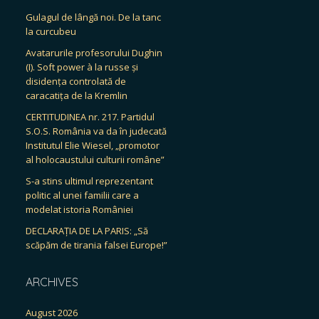
Gulagul de lângă noi. De la tanc
la curcubeu
Avatarurile profesorului Dughin
(I). Soft power à la russe și
disidența controlată de
caracatița de la Kremlin
CERTITUDINEA nr. 217. Partidul
S.O.S. România va da în judecată
Institutul Elie Wiesel, „promotor
al holocaustului culturii române”
S-a stins ultimul reprezentant
politic al unei familii care a
modelat istoria României
DECLARAȚIA DE LA PARIS: „Să
scăpăm de tirania falsei Europe!”
ARCHIVES
August 2026