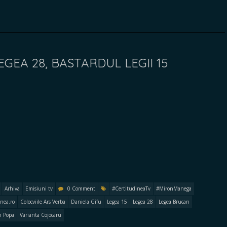
EGEA 28, BASTARDUL LEGII 15
Arhiva
Emisiuni tv
0 Comment
#CertitudineaTv
#MironManega
inea.ro
Colocviile Ars Verba
Daniela Gîfu
Legea 15
Legea 28
Legea Brucan
n Popa
Varianta Cojocaru