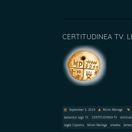
CERTITUDINEA TV. L
September 3, 2024
Miron Manega
bastardul Legii 15
CERTITUDINEA TV
certitud
Legea Cojocaru
Miron Manega
ortodox
Șerba