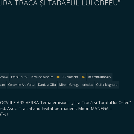
LIRA TRACĂ ȘI TARAFUL LUI ORFEU”
Arhiva
Emisiuni tv
Tema de gândire
0 Comment
#CertitudineaTv
a.ro
Colocviile Ars Verba
Daniela Gîfu
Miron Manega
ortodox
Otilia Magheru
LOCVIILE ARS VERBA Tema emisiunii: „Lira Tracă și Taraful lui Orfeu”
eșed. Asoc. TraciaLand Invitat permanent: Miron MANEGA –
GÎFU