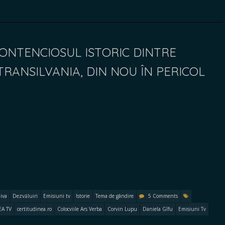
CONTENCIOSUL ISTORIC DINTRE
TRANSILVANIA, DIN NOU ÎN PERICOL
iva
Dezvăluiri
Emisiuni tv
Istorie
Tema de gândire
5 Comments
EA TV
certitudinea.ro
Colocviile Ars Verba
Corvin Lupu
Daniela Gîfu
Emisiuni Tv