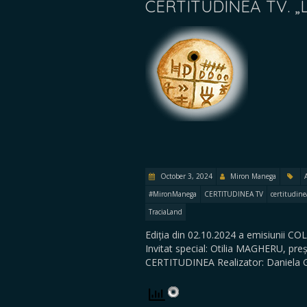
CERTITUDINEA TV. „
October 3, 2024
Miron Manega
#MironManega
CERTITUDINEA TV
certitudine
TraciaLand
Ediția din 02.10.2024 a emisiunii CO
Invitat special: Otilia MAGHERU, pr
CERTITUDINEA Realizator: Daniela 