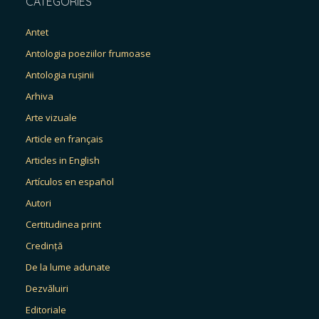
CATEGORIES
Antet
Antologia poeziilor frumoase
Antologia rușinii
Arhiva
Arte vizuale
Article en français
Articles in English
Artículos en español
Autori
Certitudinea print
Credință
De la lume adunate
Dezvăluiri
Editoriale