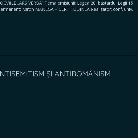
OLOCVIILE „ARS VERBA” Tema emisiunii: Legea 28, bastardul Legii 15
at permanent: Miron MANEGA – CERTITUDINEA Realizator: conf. univ.
ANTISEMITISM ȘI ANTIROMÂNISM