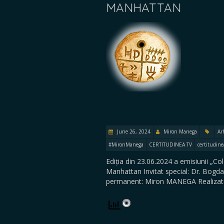
MANHATTAN
June 26, 2024
Miron Manega
Ar
#MironManega
CERTITUDINEA TV
certitudine
Ediția din 23.06.2024 a emisiunii „
Manhattan Invitat special: Dr. Bogd
permanent: Miron MANEGA Realizato