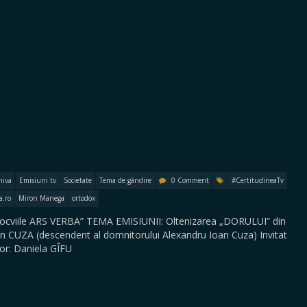
hiva
Emisiuni tv
Societate
Tema de gândire
0 Comment
#CertitudineaTv
a.ro
Miron Manega
ortodox
Colocviile ARS VERBA” TEMA EMISIUNII: Oltenizarea „DORULUI” din
an CUZA (descendent al domnitorului Alexandru Ioan Cuza) Invitat
r: Daniela GÎFU