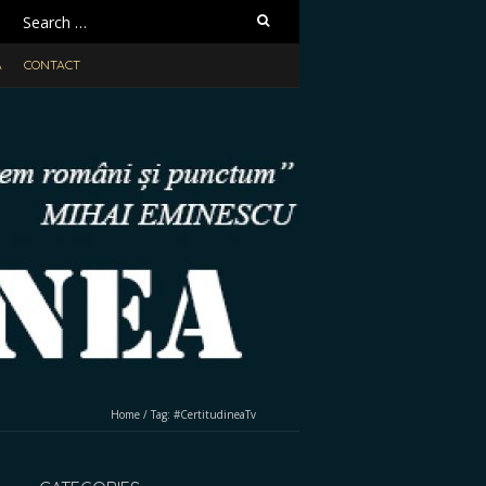
Search
for:
A
CONTACT
Home
/
Tag:
#CertitudineaTv