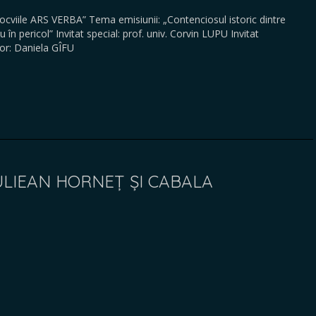
locviile ARS VERBA” Tema emisiunii: „Contenciosul istoric dintre
 în pericol” Invitat special: prof. univ. Corvin LUPU Invitat
r: Daniela GÎFU
IULIEAN HORNEȚ ȘI CABALA