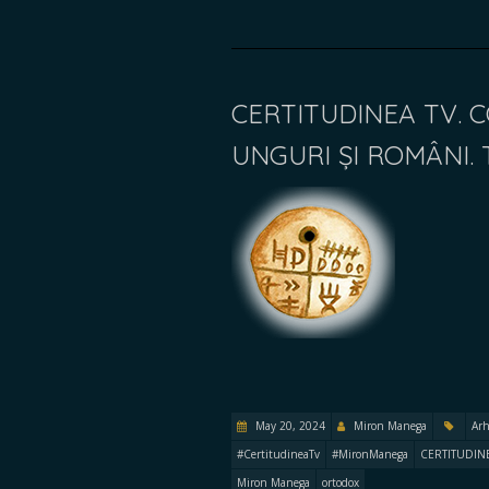
CERTITUDINEA TV. 
UNGURI ȘI ROMÂNI. 
May 20, 2024
Miron Manega
Arh
#CertitudineaTv
#MironManega
CERTITUDIN
Miron Manega
ortodox