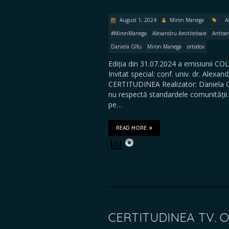
August 1, 2024
Miron Manega
A
#MironManega
Alexandru Amititeloaie
Antise
Daniela Gîfu
Miron Manega
ortodox
Ediția din 31.07.2024 a emisiunii C
Invitat special: conf. univ. dr. Al
CERTITUDINEA Realizator: Daniela G
nu respectă standardele comunității.
pe…
READ MORE
CERTITUDINEA TV. 