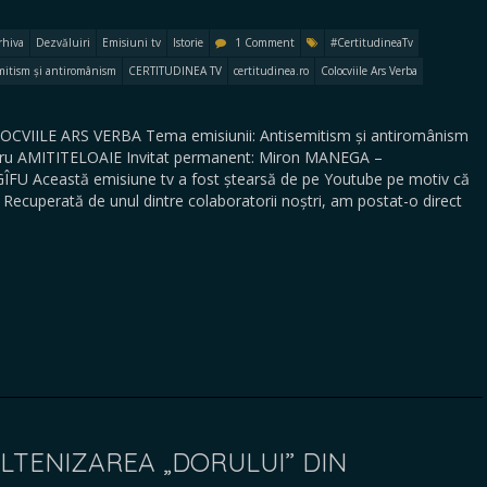
rhiva
Dezvăluiri
Emisiuni tv
Istorie
1 Comment
#CertitudineaTv
mitism și antiromânism
CERTITUDINEA TV
certitudinea.ro
Colocviile Ars Verba
OLOCVIILE ARS VERBA Tema emisiunii: Antisemitism și antiromânism
exandru AMITITELOAIE Invitat permanent: Miron MANEGA –
ÎFU Această emisiune tv a fost ștearsă de pe Youtube pe motiv că
 Recuperată de unul dintre colaboratorii noștri, am postat-o direct
OLTENIZAREA „DORULUI” DIN