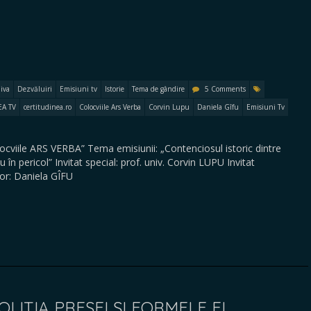
iva
Dezvăluiri
Emisiuni tv
Istorie
Tema de gândire
5 Comments
EA TV
certitudinea.ro
Colocviile Ars Verba
Corvin Lupu
Daniela Gîfu
Emisiuni Tv
locviile ARS VERBA” Tema emisiunii: „Contenciosul istoric dintre
 în pericol” Invitat special: prof. univ. Corvin LUPU Invitat
r: Daniela GÎFU
OLIȚIA PRESEI ȘI FORMELE EI