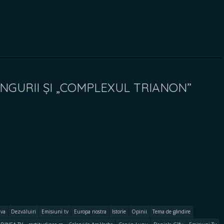
UNGURII ȘI „COMPLEXUL TRIANON”
iva
Dezvăluiri
Emisiuni tv
Europa nostra
Istorie
Opinii
Tema de gândire