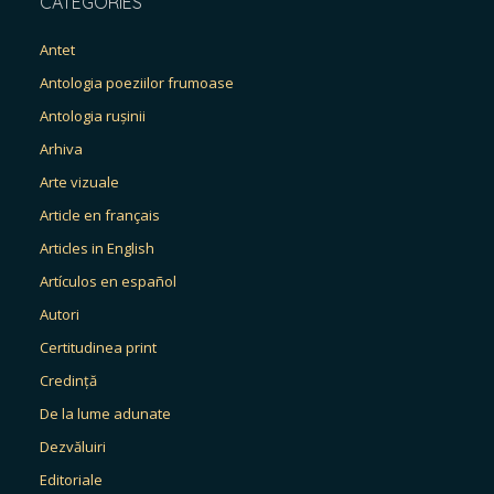
CATEGORIES
Antet
Antologia poeziilor frumoase
Antologia rușinii
Arhiva
Arte vizuale
Article en français
Articles in English
Artículos en español
Autori
Certitudinea print
Credință
De la lume adunate
Dezvăluiri
Editoriale