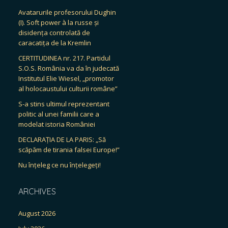
Avatarurile profesorului Dughin
(I). Soft power à la russe și
disidența controlată de
caracatița de la Kremlin
CERTITUDINEA nr. 217. Partidul
S.O.S. România va da în judecată
Institutul Elie Wiesel, „promotor
al holocaustului culturii române”
S-a stins ultimul reprezentant
politic al unei familii care a
modelat istoria României
DECLARAȚIA DE LA PARIS: „Să
scăpăm de tirania falsei Europe!”
Nu înțeleg ce nu înțelegeți!
ARCHIVES
August 2026