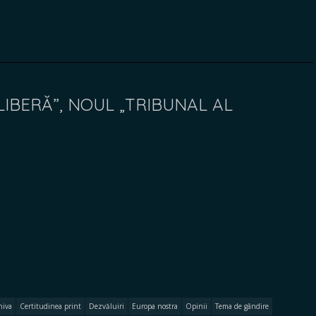
LIBERĂ”, NOUL „TRIBUNAL AL
hiva
Certitudinea print
Dezvăluiri
Europa nostra
Opinii
Tema de gândire