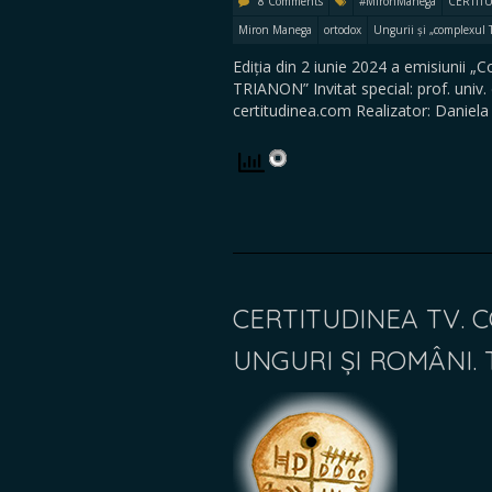
8 Comments
#MironManega
CERTIT
Miron Manega
ortodox
Ungurii și „complexul
Ediția din 2 iunie 2024 a emisiunii „
TRIANON” Invitat special: prof. uni
certitudinea.com Realizator: Daniel
CERTITUDINEA TV. 
UNGURI ȘI ROMÂNI. 