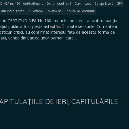
DINEA nr. 160
certitudinea.ro
Comunicatul nr. 9
Corvin Lupu
Europa Liberă
GPR
„Tribunal al Poporului”
ortodox
Trăiască noul Tribunal al Poporului!
în CERTITUDINEA Nr. 160 Impactul pe care l-a avut reapariția
public a fost peste așteptări. În toate sensurile. Comentarii
sticuri critici, au confirmat interesul față de această formă de
etății, venite din partea unor oameni care…
APITULAȚIILE DE IERI, CAPITULĂRILE