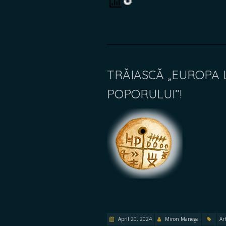
TRĂIASCĂ „EUROPA 
POPORULUI”!
April 20, 2024
Miron Manega
Ar