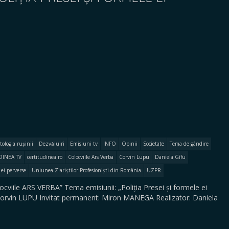
tologia rușinii
Dezvăluiri
Emisiuni tv
INFO
Opinii
Societate
Tema de gândire
DINEA TV
certitudinea.ro
Colocviile Ars Verba
Corvin Lupu
Daniela Gîfu
 ei perverse
Uniunea Ziariștilor Profesioniști din România
UZPR
locviile ARS VERBA” Tema emisiunii: „Poliția Presei și formele ei
v. Corvin LUPU Invitat permanent: Miron MANEGA Realizator: Daniela