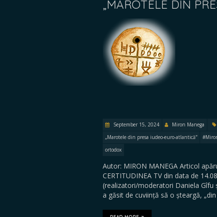
„MAROTELE DIN PRE
September 15, 2024
Miron Manega
„Marotele din presa iudeo-euro-atlantică”
#Miro
ortodox
Autor: MIRON MANEGA Articol apărut
CERTITUDINEA TV din data de 14.08.20
(realizatori/moderatori Daniela Gîf
a găsit de cuviință să o șteargă, „din