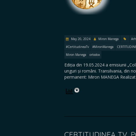
May 20, 2024
Miron Manega
Arh
#CertitudineaTv
#MironManega
CERTITUDIN
Miron Manega
ortodox
Ediția din 19.05.2024 a emisiunii „Co
unguri și români. Transilvania, din nou
permanent: Miron MANEGA Realizato
CERTITUDINEA TV. P