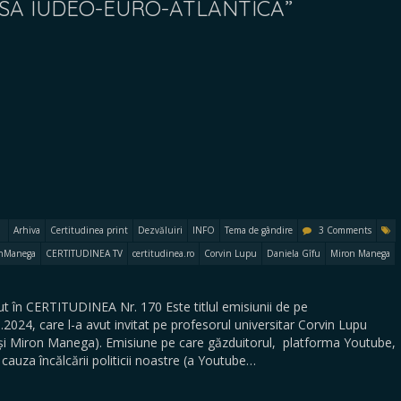
SA IUDEO-EURO-ATLANTICĂ”
Arhiva
Certitudinea print
Dezvăluiri
INFO
Tema de gândire
3 Comments
nManega
CERTITUDINEA TV
certitudinea.ro
Corvin Lupu
Daniela Gîfu
Miron Manega
 în CERTITUDINEA Nr. 170 Este titlul emisiunii de pe
24, care l-a avut invitat pe profesorul universitar Corvin Lupu
u și Miron Manega). Emisiune pe care găzduitorul, platforma Youtube,
 cauza încălcării politicii noastre (a Youtube…