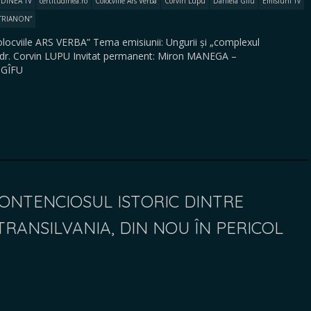
UDINEA TV
certitudinea.ro
Colocviile Ars Verba
Corvin Lupu
Daniela Gîfu
Emisiuni Tv
 TRIANON”
Colocviile ARS VERBA” Tema emisiunii: Ungurii și „complexul
v. dr. Corvin LUPU Invitat permanent: Miron MANEGA –
a GÎFU
CONTENCIOSUL ISTORIC DINTRE
TRANSILVANIA, DIN NOU ÎN PERICOL