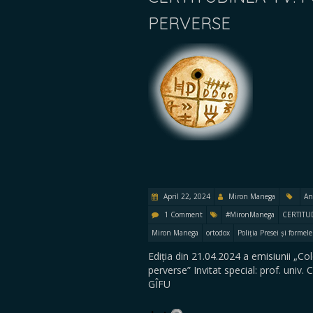
PERVERSE
April 22, 2024
Miron Manega
An
1 Comment
#MironManega
CERTITU
Miron Manega
ortodox
Poliția Presei și formele
Ediția din 21.04.2024 a emisiunii „Co
perverse” Invitat special: prof. uni
GÎFU