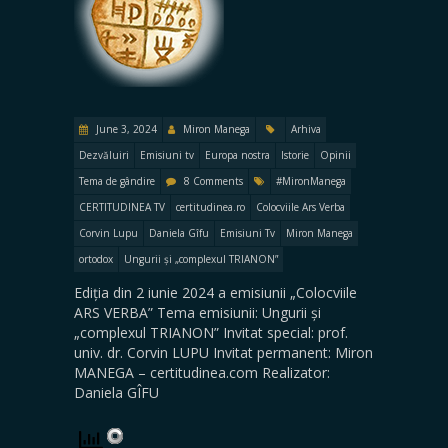
June 3, 2024
Miron Manega
Arhiva
Dezvăluiri
Emisiuni tv
Europa nostra
Istorie
Opinii
Tema de gândire
8 Comments
#MironManega
CERTITUDINEA TV
certitudinea.ro
Colocviile Ars Verba
Corvin Lupu
Daniela Gîfu
Emisiuni Tv
Miron Manega
ortodox
Ungurii și „complexul TRIANON”
Ediția din 2 iunie 2024 a emisiunii „Colocviile
ARS VERBA” Tema emisiunii: Ungurii și
„complexul TRIANON” Invitat special: prof.
univ. dr. Corvin LUPU Invitat permanent: Miron
MANEGA – certitudinea.com Realizator:
Daniela GÎFU