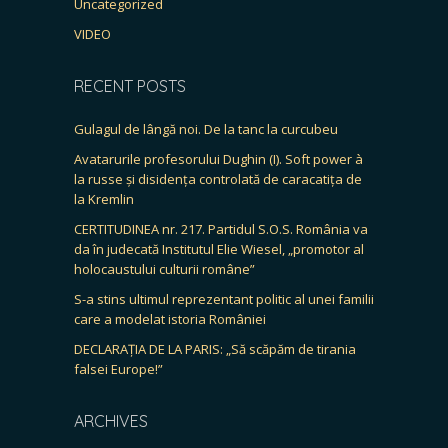
Uncategorized
VIDEO
RECENT POSTS
Gulagul de lângă noi. De la tanc la curcubeu
Avatarurile profesorului Dughin (I). Soft power à
la russe și disidența controlată de caracatița de
la Kremlin
CERTITUDINEA nr. 217. Partidul S.O.S. România va
da în judecată Institutul Elie Wiesel, „promotor al
holocaustului culturii române”
S-a stins ultimul reprezentant politic al unei familii
care a modelat istoria României
DECLARAȚIA DE LA PARIS: „Să scăpăm de tirania
falsei Europe!”
ARCHIVES