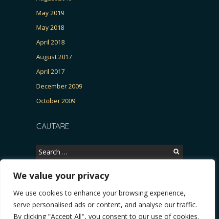
May 2019
May 2018
April 2018
August 2017
April 2017
December 2009
October 2009
CAUTARE
Search
for:
We value your privacy
We use cookies to enhance your browsing experience,
Copyright © 2026, CERTITUDINEA.
serve personalised ads or content, and analyse our traffic.
R, Patria, parlamentarele și presa
* VIDEO. Viata lui Eminescu (Necenzurat). Episod
By clicking "Accept All", you consent to our use of cookies.