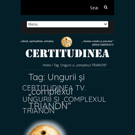
Search
for:
Home
/
Tag:
Ungurii și „complexul TRIANON”
Tag:
Ungurii și
CERTITUDINEA TV.
„complexul
UNGURII ȘI „COMPLEXUL
TRIANON”
TRIANON”