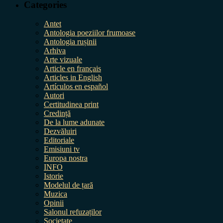
Categories
Antet
Antologia poeziilor frumoase
Antologia rușinii
Arhiva
Arte vizuale
Article en français
Articles in English
Artículos en español
Autori
Certitudinea print
Credință
De la lume adunate
Dezvăluiri
Editoriale
Emisiuni tv
Europa nostra
INFO
Istorie
Modelul de țară
Muzica
Opinii
Salonul refuzaților
Societate