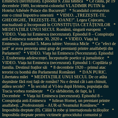
Eminescu (necenzurat). Episodul 9. Ziua fatidică
* Ce căuta, pe 19
decembrie 1989, locotenent-colonelul VLADIMIR PUTIN la
Hotelul Athénée Palace din București?
* Scandalul coronavirus
este o crimă împotriva omenirii
* VIDEO. „TREZEȘTE-TE,
GHEORGHE, TREZEȘTE-TE, IOANE!”. Legea Cojocaru,
reactualizată și încorporată în CONSTITUȚIA CETĂȚENILOR
*
MEDITAȚIILE UNUI SECUI. Românii, singurii europeni
*
VIDEO. Viața lui Eminescu (necenzurat). Episodul 8 – Conspirația
anti-Eminescu noiembrie 30, 2020 a
* VIDEO. Viața lui
Eminescu. Episodul 5. Marea iubire: Veronica Micle
* Ce "efect de
țară" ar avea prezența unui grup de premianți printre analfabeții din
Parlament?
* VIDEO. Viața lui Eminescu (Necenzurat). Episodul
2. Exuberanța adolescenței. Începuturile poetice și jurnalistice
*
VIDEO. Viața lui Eminescu (necenzurat). Episodul 1: Copilăria și
familia. Destinul fraților săi
* 8 decembrie 1920 – primul atac
terorist cu bombă din Parlamentul României
* DAN PURIC.
Libertatea milei
* MEDITAȚIILE UNUI SECUI. De ce atâta
dușmănie fără rost față de români? Nu e destul cât i-am chinuit,
atâtea secole?
* În secolul al VI-lea după Hristos, populația din
Tracia vorbea românește
* Ce sărbătorim, de fapt, la 1
Decembrie
* Viața lui Eminescu (necenzurat). Episodul 8 –
Conspirația anti-Eminescu
* Iuliean Horneț, un premiant printre
analfabeți. „Profesioniștii – AUR-ul Neamului Românesc”
*
Imposibila dreptate (II). Călăii în robe și internaționala ticăloșilor
*
Imposibila dreptate pentru victimele genocidului comunist și