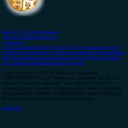
March 21, 2024
Miron Manega
Arhiva
Certitudinea print
Istorie
0 Comment
1812
Capitulațiile
CERTITUDINEA Nr. 157
certitudinea.ro
Corvin
Lupu
Drepturile românilor către Înalta Poartă
Hanul lui Manuc
Manuk
Bey
Nicolae Bălcescu
ortodox
Pacea de la București
Țările Române
sub ocupația otomană
Tratatul de la Karlowitz
Autor: Prof. Univ. CORVIN LUPU Articol apărut în
CERTITUDINEA Nr. 157 Termenul de „capitulație” nu are nicio
legătură cu sensul de „capitulare” și nu exprimă în niciun fel
capitularea Țărilor Române în fața Imperiului Otoman. Din contră,
prin semnarea de capitulații cu Țările Române, Imperiul Otoman le
recunoștea ca entități statale cu drepturi și anumite…
Read More