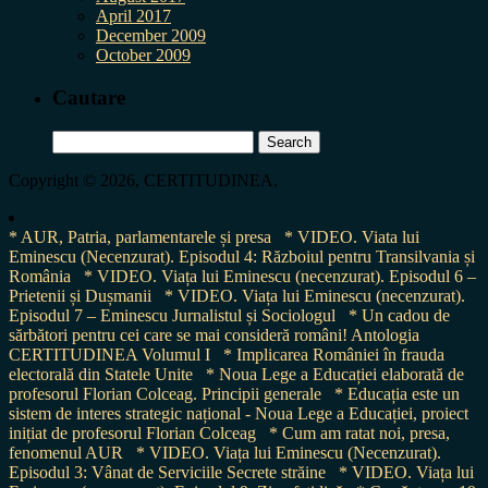
April 2017
December 2009
October 2009
Cautare
Search
for:
Copyright © 2026, CERTITUDINEA.
* AUR, Patria, parlamentarele și presa
* VIDEO. Viata lui
Eminescu (Necenzurat). Episodul 4: Războiul pentru Transilvania și
România
* VIDEO. Viața lui Eminescu (necenzurat). Episodul 6 –
Prietenii și Dușmanii
* VIDEO. Viața lui Eminescu (necenzurat).
Episodul 7 – Eminescu Jurnalistul și Sociologul
* Un cadou de
sărbători pentru cei care se mai consideră români! Antologia
CERTITUDINEA Volumul I
* Implicarea României în frauda
electorală din Statele Unite
* Noua Lege a Educației elaborată de
profesorul Florian Colceag. Principii generale
* Educația este un
sistem de interes strategic național - Noua Lege a Educației, proiect
inițiat de profesorul Florian Colceag
* Cum am ratat noi, presa,
fenomenul AUR
* VIDEO. Viața lui Eminescu (Necenzurat).
Episodul 3: Vânat de Serviciile Secrete străine
* VIDEO. Viața lui