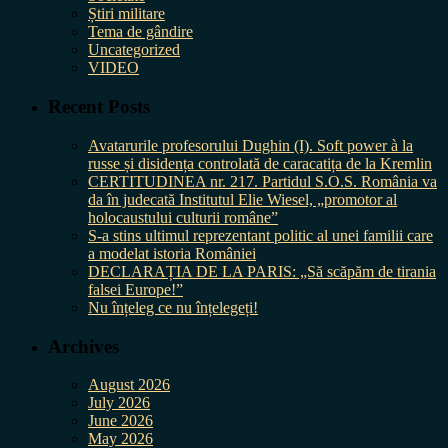
Știri militare
Tema de gândire
Uncategorized
VIDEO
Recent Posts
Avatarurile profesorului Dughin (I). Soft power à la
russe și disidența controlată de caracatița de la Kremlin
CERTITUDINEA nr. 217. Partidul S.O.S. România va
da în judecată Institutul Elie Wiesel, „promotor al
holocaustului culturii române”
S-a stins ultimul reprezentant politic al unei familii care
a modelat istoria României
DECLARAȚIA DE LA PARIS: „Să scăpăm de tirania
falsei Europe!”
Nu înțeleg ce nu înțelegeți!
Archives
August 2026
July 2026
June 2026
May 2026