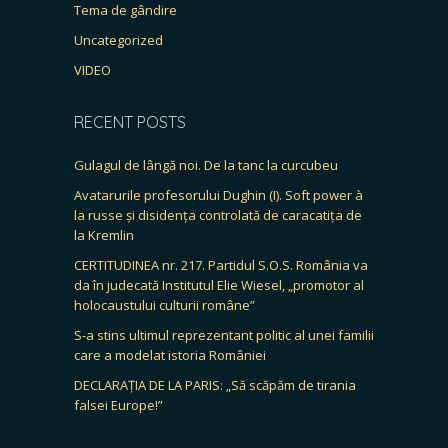
Tema de gândire
Uncategorized
VIDEO
RECENT POSTS
Gulagul de lângă noi. De la tanc la curcubeu
Avatarurile profesorului Dughin (I). Soft power à
la russe și disidența controlată de caracatița de
la Kremlin
CERTITUDINEA nr. 217. Partidul S.O.S. România va
da în judecată Institutul Elie Wiesel, „promotor al
holocaustului culturii române”
S-a stins ultimul reprezentant politic al unei familii
care a modelat istoria României
DECLARAȚIA DE LA PARIS: „Să scăpăm de tirania
falsei Europe!”