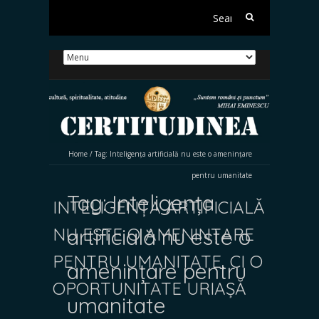
Search
for:
Home
/
Tag:
Inteligența artificială nu este o amenințare
pentru umanitate
Tag:
Inteligența
INTELIGENȚA ARTIFICIALĂ
NU ESTE O AMENINȚARE
artificială nu este o
PENTRU UMANITATE, CI O
amenințare pentru
OPORTUNITATE URIAȘĂ
umanitate