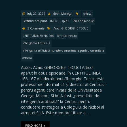
July 27, 2024
Miron Manega
Arhiva
Certitudinea print
INFO
Opinii
Tema de gândire
5 Comments
Acad. GHEORGHE TECUCI
CERTITUDINEA Nr. 166
certitudinea.ro
Inteligența Artificială
Inteligența artificială nu este o amenințare pentru umanitate
ortodox
Autor: Acad. GHEORGHE TECUCI Articol
apărut în două episoade, în CERTITUDINEA
166,167 Academicianul Gheorghe Tecuci este
profesor de informatică și director al Centrului
pentru agenți care învață de la Universitatea
George Mason, SUA. A fost „președinte de
inteligență artificială” la Centrul pentru
conducere strategică a Colegiului de război al
armatei SUA. Este membru titular al…
READ MORE