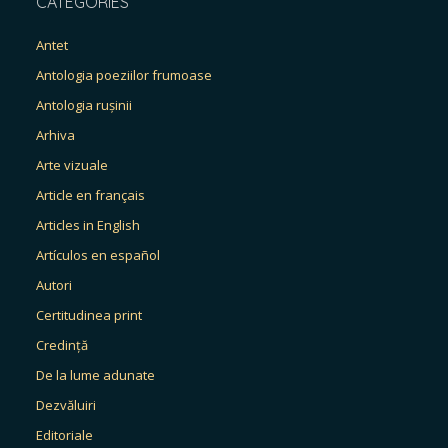
CATEGORIES
Antet
Antologia poeziilor frumoase
Antologia rușinii
Arhiva
Arte vizuale
Article en français
Articles in English
Artículos en español
Autori
Certitudinea print
Credință
De la lume adunate
Dezvăluiri
Editoriale