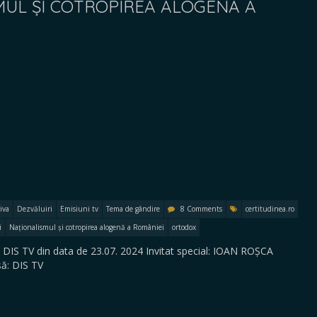
SMUL ȘI COTROPIREA ALOGENĂ A
iva
Dezvăluiri
Emisiuni tv
Tema de gândire
8 Comments
certitudinea.ro
i
Naționalismul și cotropirea alogenă a României
ortodox
 DIS TV din data de 23.07. 2024 Invitat special: IOAN ROȘCA
ă: DIS TV