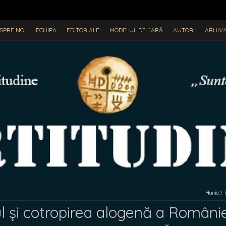
SPRE NOI
ECHIPA
EDITORIALE
MODELUL DE ȚARĂ
AUTORI
ARHIV
Home
/
l și cotropirea alogenă a Românie