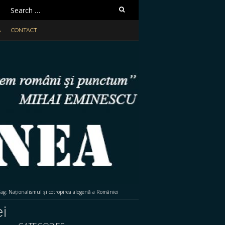
Search
for:
A
CONTACT
Tag:
Naționalismul și cotropirea alogenă a României
i