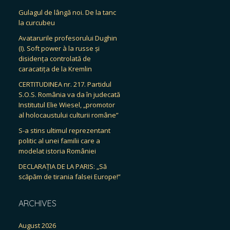
Gulagul de lângă noi. De la tanc
la curcubeu
Avatarurile profesorului Dughin
(I). Soft power à la russe și
disidența controlată de
caracatița de la Kremlin
CERTITUDINEA nr. 217. Partidul
S.O.S. România va da în judecată
Institutul Elie Wiesel, „promotor
al holocaustului culturii române”
S-a stins ultimul reprezentant
politic al unei familii care a
modelat istoria României
DECLARAȚIA DE LA PARIS: „Să
scăpăm de tirania falsei Europe!”
ARCHIVES
August 2026