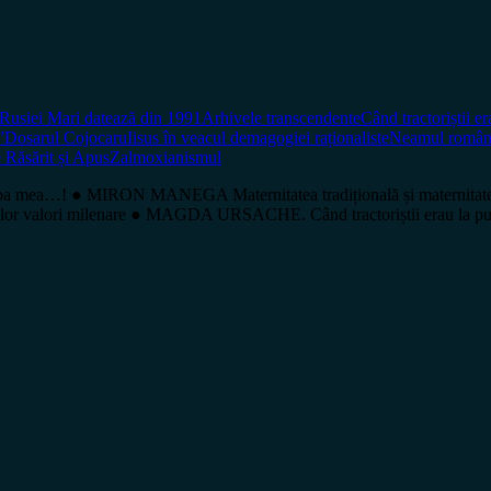
 Rusiei Mari datează din 1991
Arhivele transcendente
Când tractoriștii er
”
Dosarul Cojocaru
Iisus în veacul demagogiei raționaliste
Neamul român
e Răsărit și Apus
Zalmoxianismul
mea…! ● MIRON MANEGA Maternitatea tradițională și maternitatea
riilor valori milenare ● MAGDA URSACHE. Când tractoriștii erau la 