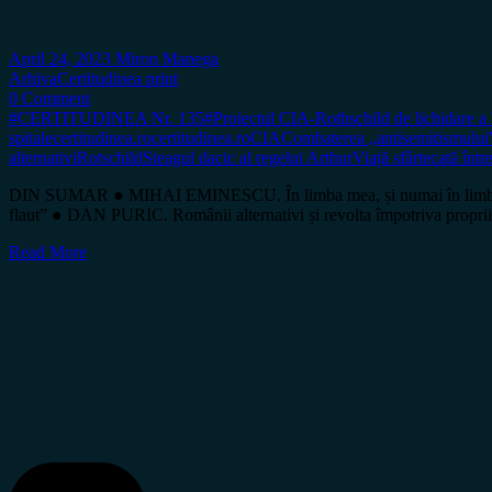
April 24, 2023
Miron Manega
Arhiva
Certitudinea print
0 Comment
#CERTITUDINEA Nr. 135
#Proiectul CIA-Rothschild de lichidare a
spitale
certitudinea.ro
certitudinea.ro
CIA
Combaterea „antisemitismului
alternativi
Rotschild
Steagul dacic al regelui Arthur
Viață sfârtecată într
DIN SUMAR ● MIHAI EMINESCU. În limba mea, și numai în limba 
flaut” ● DAN PURIC. Românii alternativi și revolta împotriva prop
Read More