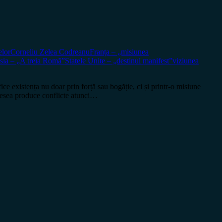
elor
Corneliu Zelea Codreanu
Franța – „misiunea
sia – „A treia Romă”
Statele Unite – „destinul manifest”
viziunea
existența nu doar prin forță sau bogăție, ci și printr-o misiune
adesea produce conflicte atunci…