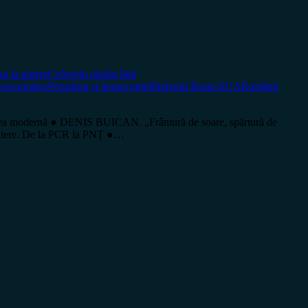
au la putere
Ceferiștii rămân fără
esc
ortodox
Populism și democrație
Războiul Rusia-SUA
Românii
 modernă ● DENIS BUICAN. „Frântură de soare, spărtură de
putere. De la PCR la PNȚ ●…