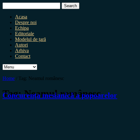
Search
for:
Acasa
Despre noi
Echipa
Editoriale
Modelul de țară
Autori
Arhiva
Contact
Home
/
Tag:
Neamul românesc
Tag:
Neamul românesc
Concurența mesianică a popoarelor