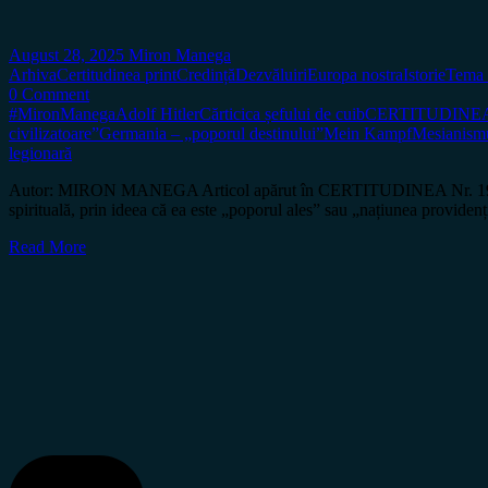
August 28, 2025
Miron Manega
Arhiva
Certitudinea print
Credință
Dezvăluiri
Europa nostra
Istorie
Tema 
0 Comment
#MironManega
Adolf Hitler
Cărticica șefului de cuib
CERTITUDINEA 
civilizatoare”
Germania – „poporul destinului”
Mein Kampf
Mesianismu
legionară
Autor: MIRON MANEGA Articol apărut în CERTITUDINEA Nr. 194 De-a lung
spirituală, prin ideea că ea este „poporul ales” sau „națiunea providen
Read More