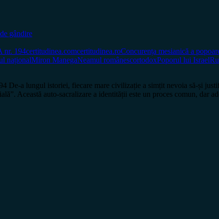
de gândire
nr. 194
certitudinea.com
certitudinea.ro
Concurența mesianică a popoar
l național
Miron Manega
Neamul românesc
ortodox
Poporul lui Israel
Ru
ul istoriei, fiecare mare civilizație a simțit nevoia să-și justifice 
țială”. Această auto-sacralizare a identității este un proces comun, dar 