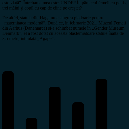
este viață”. Întrebarea mea este: UNDE? În pântecul femeii cu penis,
trei mâini și copil cu cap de cîine pe creștet?
De altfel, statuia din Haga nu e singura pledoarie pentru
„maternitatea modernă”. După ce, în februarie 2021, Muzeul Femeii
din Aarhus (Danemarca) și-a schimbat numele în „Gender Museum
Denmark”, el a fost dotat cu această blasfemiatoare statuie înaltă de
3,5 metri, intitulată „Agape”.