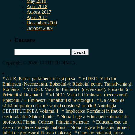
May 2018
April 2018
August 2017
April 2017
December 2009
October 2009
Cautare
Search
for:
Copyright © 2026, CERTITUDINEA.
* AUR, Patria, parlamentarele și presa
* VIDEO. Viata lui
Eminescu (Necenzurat). Episodul 4: Războiul pentru Transilvania și
România
* VIDEO. Viața lui Eminescu (necenzurat). Episodul 6 –
Prietenii și Dușmanii
* VIDEO. Viața lui Eminescu (necenzurat).
Episodul 7 – Eminescu Jurnalistul și Sociologul
* Un cadou de
sărbători pentru cei care se mai consideră români! Antologia
CERTITUDINEA Volumul I
* Implicarea României în frauda
electorală din Statele Unite
* Noua Lege a Educației elaborată de
profesorul Florian Colceag. Principii generale
* Educația este un
sistem de interes strategic național - Noua Lege a Educației, proiect
inițiat de profesorul Florian Colceag
* Cum am ratat noi, presa,