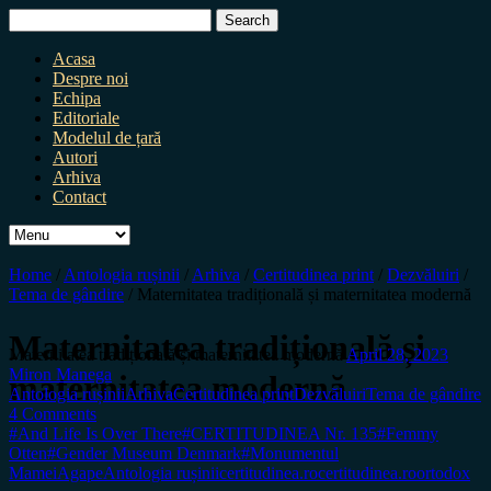
Search
for:
Acasa
Despre noi
Echipa
Editoriale
Modelul de țară
Autori
Arhiva
Contact
Home
/
Antologia rușinii
/
Arhiva
/
Certitudinea print
/
Dezvăluiri
/
Tema de gândire
/
Maternitatea tradițională și maternitatea modernă
Maternitatea tradițională și
Maternitatea tradițională și maternitatea modernă
April 28, 2023
Miron Manega
maternitatea modernă
Antologia rușinii
Arhiva
Certitudinea print
Dezvăluiri
Tema de gândire
4 Comments
#And Life Is Over There
#CERTITUDINEA Nr. 135
#Femmy
Otten
#Gender Museum Denmark
#Monumentul
Mamei
Agape
Antologia rușinii
certitudinea.ro
certitudinea.ro
ortodox