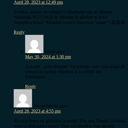
April 28, 2023 at 12:49 pm
Scârbos, grețos, revoltător! O blasfemie fata de Mama!
Niciodată NU! Oricât de libertate în gândire ai avea!
Semnifica însuși “Moartea”a orice inseamna “uman”! 😡😡😡
Reply
Iulian
says:
May 30, 2024 at 1:30 pm
Asa,este , aveti dreptate. Eu nubstiu cand vom scapa de
nebuni ca cartista olandeza si ca artistii din
Danemarca…
Reply
Voican Marin
says:
April 28, 2023 at 4:55 pm
Să vă ia dracu de globaliști împuțiți! Prin arta Voastră nîźrabila
vreți sa distrugeți cultura? Bine mă idioților, cum gândiți