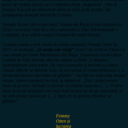
punct de vedere moral, iar Occidentul drept „degenerat”. Site-ul
bosniac îi acuză pe utilizatorii sârbi că, prin acele postări, fac
propaganda invaziei rusești în Ucraina.
Trebuie făcute câteva precizări. Statuia din Rusia a fost realizată în
2010, cu ocazia celei de-a 60-a aniversări a Zilei Internaționale a
Copilului, și se află în orașul Tyumen din sudul Rusiei.
Cealaltă statuie a fost creată de artista olandeză Femmy Otten în
2017, se numește:
„Și acolo este viață”
(And Life Is Over There) și
este situată pe Grote Marktstraat din Haga. Sponsorul acestei piese,
Centrul de Artă Stroom, descrie statuia ca fiind
„o imagine
asemănătoare unui totem, (în care) masculin și feminin și culturi
vizuale diferite se îmbină. Este, în tot calmul și vulnerabilitatea ei, o
declarație pentru libertatea de gândire”
. Iar într-un videoclip despre
statuie, artista olandeză declară, la rândul ei:
„Este ciudat pentru
mine să privesc bărbații și femeile ca entități separate […]. Pentru
mine această sculptură este mai mult despre un fel de naturalețe și
nu atât despre provocare […]. Sper că va genera libertate de
gândire”
.
Femmy
Otten și
lucrarea