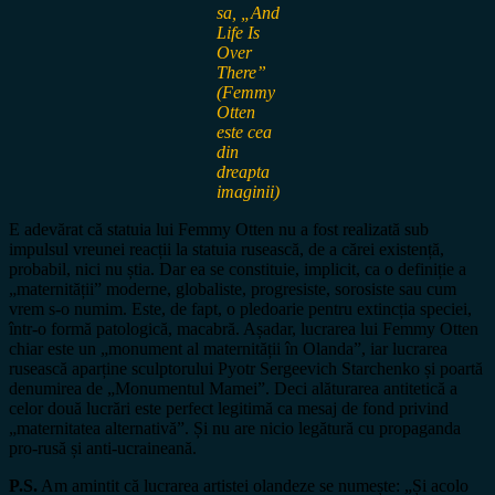
sa, „And
Life Is
Over
There”
(Femmy
Otten
este cea
din
dreapta
imaginii)
E adevărat că statuia lui Femmy Otten nu a fost realizată sub
impulsul vreunei reacții la statuia rusească, de a cărei existență,
probabil, nici nu știa. Dar ea se constituie, implicit, ca o definiție a
„maternității” moderne, globaliste, progresiste, sorosiste sau cum
vrem s-o numim. Este, de fapt, o pledoarie pentru extincția speciei,
într-o formă patologică, macabră. Așadar, lucrarea lui Femmy Otten
chiar este un „monument al maternității în Olanda”, iar lucrarea
rusească aparține sculptorului Pyotr Sergeevich Starchenko și poartă
denumirea de „Monumentul Mamei”. Deci alăturarea antitetică a
celor două lucrări este perfect legitimă ca mesaj de fond privind
„maternitatea alternativă”. Și nu are nicio legătură cu propaganda
pro-rusă și anti-ucraineană.
P.S.
Am amintit că lucrarea artistei olandeze se numește: „Și acolo