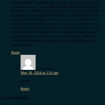
descreireratilor că perpetuarea speciei umane se poate face cu
,,masculi burtoși”? Sa va între bine în cap, tâmpiți ordinari!
MAMA, este dătătoare de viață și este cea mai uita ființă de
pe pământ, iar voi politicieni nemernici, care permiteti sa fie
ridicate asemenea statui obscene, sa va duceți unde a dus
mutul iapa și țiganul șatra (nu este ură de rasa, proverbul l-a
spus Anton Pann, fiu de caldarar). Globaliști nemernici, veți
pieri și în istoria omenirii veți fi însemnați cu negru sunteți o
ciuma bubonica pentru noi, iar credință noastră iubirea de
familie și Djmnezeu ne va întări și vă vom spulbera ca pe o
pleava otravită.
Reply
Iulian
says:
May 30, 2024 at 1:31 pm
Corect !
Reply
Leave a Reply