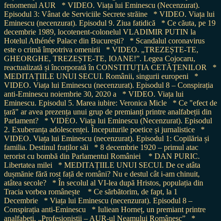
fenomenul AUR
* VIDEO. Viața lui Eminescu (Necenzurat).
Episodul 3: Vânat de Serviciile Secrete străine
* VIDEO. Viața lui
Eminescu (necenzurat). Episodul 9. Ziua fatidică
* Ce căuta, pe 19
decembrie 1989, locotenent-colonelul VLADIMIR PUTIN la
Hotelul Athénée Palace din București?
* Scandalul coronavirus
este o crimă împotriva omenirii
* VIDEO. „TREZEȘTE-TE,
GHEORGHE, TREZEȘTE-TE, IOANE!”. Legea Cojocaru,
reactualizată și încorporată în CONSTITUȚIA CETĂȚENILOR
*
MEDITAȚIILE UNUI SECUI. Românii, singurii europeni
*
VIDEO. Viața lui Eminescu (necenzurat). Episodul 8 – Conspirația
anti-Eminescu noiembrie 30, 2020 a
* VIDEO. Viața lui
Eminescu. Episodul 5. Marea iubire: Veronica Micle
* Ce "efect de
țară" ar avea prezența unui grup de premianți printre analfabeții din
Parlament?
* VIDEO. Viața lui Eminescu (Necenzurat). Episodul
2. Exuberanța adolescenței. Începuturile poetice și jurnalistice
*
VIDEO. Viața lui Eminescu (necenzurat). Episodul 1: Copilăria și
familia. Destinul fraților săi
* 8 decembrie 1920 – primul atac
terorist cu bombă din Parlamentul României
* DAN PURIC.
Libertatea milei
* MEDITAȚIILE UNUI SECUI. De ce atâta
dușmănie fără rost față de români? Nu e destul cât i-am chinuit,
atâtea secole?
* În secolul al VI-lea după Hristos, populația din
Tracia vorbea românește
* Ce sărbătorim, de fapt, la 1
Decembrie
* Viața lui Eminescu (necenzurat). Episodul 8 –
Conspirația anti-Eminescu
* Iuliean Horneț, un premiant printre
analfabeți. „Profesioniștii – AUR-ul Neamului Românesc”
*