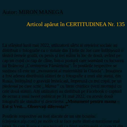
Autor: MIRON MANEGA
Articol apărut în CERTITUDINEA Nr. 135
La sfârșitul lunii mai 2022, utilizatorii sârbi ai rețelelor sociale au
distribuit o fotografie cu o statuie din Țările de Jos care înfățișează o
tânără femeie goală, cu penis și trei mâini în loc de două, având pe
cap un copil cu cap de cîine, într-o postură care seamănă cu lucrarea
lui Brâncuși „Cumințenia Pământului”. În postările respective se
susținea că este un „monument al maternității în Olanda”. Imaginea
a fost adesea distribuită alături de o fotografie a unei alte statui, din
Rusia, înfățișând o gravidă îmbrăcată, împreună cu trei copii, pe un
piedestal pe care scrie
„Mama”
cu litere chirilice (vezi montajul cu
cele două statui). Alți utilizatori au distribuit pe Facebook o captură
de ecran a unui tweet publicat pe 31 mai 2022, cu aceste două
fotografii ale statuilor și descrierea:
„Monument pentru mama –
Est și Vest… Observați diferența!”
.
Postările respective au fost atacate de un site bosniac
(cinjenice.afp.com) pe motiv că ar face parte dintr-o narațiune mai
largă, în care Rusia e caracterizată ca fiind tradițională și corectă din