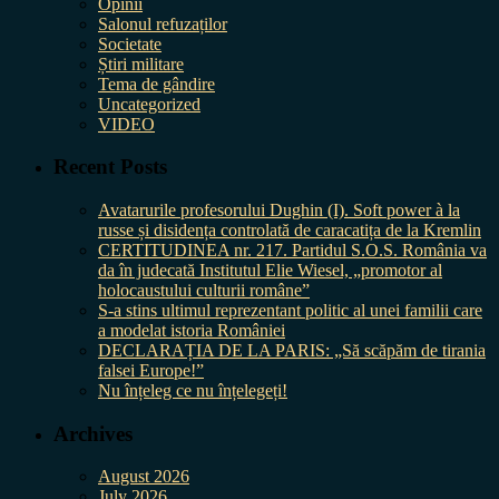
Opinii
Salonul refuzaților
Societate
Știri militare
Tema de gândire
Uncategorized
VIDEO
Recent Posts
Avatarurile profesorului Dughin (I). Soft power à la
russe și disidența controlată de caracatița de la Kremlin
CERTITUDINEA nr. 217. Partidul S.O.S. România va
da în judecată Institutul Elie Wiesel, „promotor al
holocaustului culturii române”
S-a stins ultimul reprezentant politic al unei familii care
a modelat istoria României
DECLARAȚIA DE LA PARIS: „Să scăpăm de tirania
falsei Europe!”
Nu înțeleg ce nu înțelegeți!
Archives
August 2026
July 2026