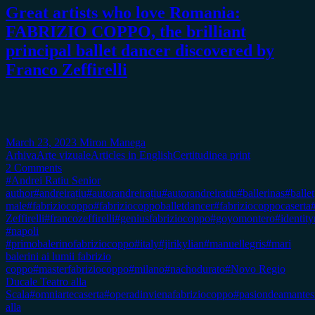
Great artists who love Romania:
FABRIZIO COPPO, the brilliant
principal ballet dancer discovered by
Franco Zeffirelli
March 23, 2023
Miron Manega
Arhiva
Arte vizuale
Articles in English
Certitudinea print
2 Comments
#Andrei Ratiu Senior
author
#andreirațiu
#autorandreirațiu
#autorandreiratiu
#ballerinas
#ballet
male
#fabriziocoppo
#fabriziocoppoballetdancer
#fabriziocoppocaserta
Zeffirelli
#francozeffirelli
#geniusfabriziocoppo
#goyomontero
#identit
#napoli
#primobalerinofabriziocoppo
#italy
#jirikylian
#manuellegris
#mari
balerini ai lumii fabrizio
coppo
#masterfabriziocoppo
#milano
#nachodurato
#Novo Regio
Ducale Teatro alla
Scala
#omniartecaserta
#operadinvienafabriziocoppo
#pasiondeamantes
alla