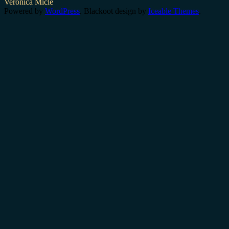
Veronica Micle
Powered by
WordPress
. Blackoot design by
Iceable Themes
.