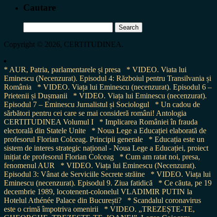
Cautare
Search
for:
Copyright © 2026, CERTITUDINEA.
* AUR, Patria, parlamentarele și presa
* VIDEO. Viata lui
Eminescu (Necenzurat). Episodul 4: Războiul pentru Transilvania și
România
* VIDEO. Viața lui Eminescu (necenzurat). Episodul 6 –
Prietenii și Dușmanii
* VIDEO. Viața lui Eminescu (necenzurat).
Episodul 7 – Eminescu Jurnalistul și Sociologul
* Un cadou de
sărbători pentru cei care se mai consideră români! Antologia
CERTITUDINEA Volumul I
* Implicarea României în frauda
electorală din Statele Unite
* Noua Lege a Educației elaborată de
profesorul Florian Colceag. Principii generale
* Educația este un
sistem de interes strategic național - Noua Lege a Educației, proiect
inițiat de profesorul Florian Colceag
* Cum am ratat noi, presa,
fenomenul AUR
* VIDEO. Viața lui Eminescu (Necenzurat).
Episodul 3: Vânat de Serviciile Secrete străine
* VIDEO. Viața lui
Eminescu (necenzurat). Episodul 9. Ziua fatidică
* Ce căuta, pe 19
decembrie 1989, locotenent-colonelul VLADIMIR PUTIN la
Hotelul Athénée Palace din București?
* Scandalul coronavirus
este o crimă împotriva omenirii
* VIDEO. „TREZEȘTE-TE,