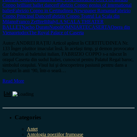
Coppo brilliant ballet dancer
Fabrizio Coppo genius of international
ballet
Fabrizio Coppo in Certitudinea Newspaper Romania
Fabrizio
Coppo Principal Dancer
Fabrizio Coppo Teatrul La Scala din
Milano
Franco Zeffirelli
Italy
LA SCALA THEATER
BALLET
Nacho Durato
Napoli
OMNIARTECASERTA
Opera din
Viena
ortodox
The Royal Palace of Caserta
Autor: ANDREI RAȚIU Articol apărut în CERTITUDINEA Nr.
133 Înger plutitor imaculat însă, în același timp, şi demon provocator
dar fabulos al baletului italian, FABRIZIO COPPO s-a născut în
oraşul Caserta din sudul Italiei, cunoscut pentru Palatul Regal baroc,
simbolul oraşului. Visul lui şi descoperirea pasiunii pentru dans a
început în anii ‘90, într-o seară…
Read More
Categories
Antet
Antologia poeziilor frumoase