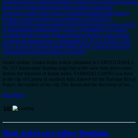
Scala
#teatrulsancarlodinnapoli
#theroyalpalaceofcaserta
#wienerstaats
Rațiu New York
Andrei Ratiu Senior Author Certitudinea
Newspaper
Andrei Ratiu Ziarul Certitudinea
Brilliant ballet dancer
Fabrizio Coppo
certitudinea.ro
certitudinea.ro
FABRIZIO
COPPO
Fabrizio Coppo brilliant ballet dancer
Fabrizio Coppo genius
of international ballet
Fabrizio Coppo in Certitudinea Newspaper
Romania
Fabrizio Coppo Principal Dancer
Fabrizio Coppo Teatrul
La Scala din Milano
Franco Zeffirelli
Italy
LA SCALA THEATER
BALLET
Nacho Durato
Napoli
OMNIARTECASERTA
Opera din
Viena
ortodox
The Royal Palace of Caserta
Senior Author: Andrei Rațiu Article published in CERTITUDINEA
Nr. 133 Immaculate floating angel but at the same time provocative
demon but fabulous of Italian ballet, FABRIZIO COPPO was born
in the city of Caserta in southern Italy, known for the Baroque Royal
Palace, the symbol of the city. His dream and the discovery of his…
Read More
Mari artişti care iubesc România.