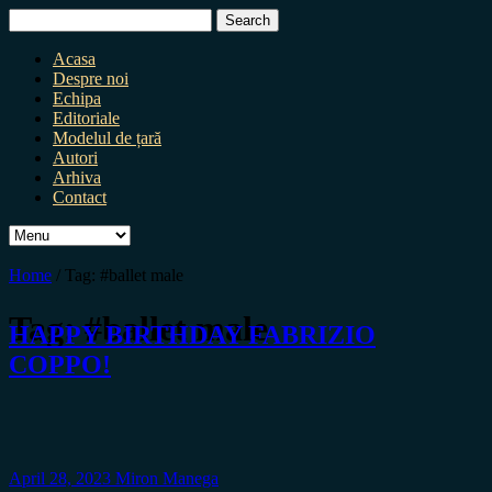
Search
for:
Acasa
Despre noi
Echipa
Editoriale
Modelul de țară
Autori
Arhiva
Contact
Home
/
Tag:
#ballet male
Tag:
#ballet male
HAPPY BIRTHDAY FABRIZIO
COPPO!
April 28, 2023
Miron Manega