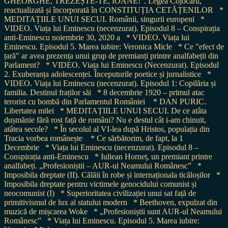
GHEORGHE, TREZEȘTE-TE, IOANE!”. Legea Cojocaru,
reactualizată și încorporată în CONSTITUȚIA CETĂȚENILOR
*
MEDITAȚIILE UNUI SECUI. Românii, singurii europeni
*
VIDEO. Viața lui Eminescu (necenzurat). Episodul 8 – Conspirația
anti-Eminescu noiembrie 30, 2020 a
* VIDEO. Viața lui
Eminescu. Episodul 5. Marea iubire: Veronica Micle
* Ce "efect de
țară" ar avea prezența unui grup de premianți printre analfabeții din
Parlament?
* VIDEO. Viața lui Eminescu (Necenzurat). Episodul
2. Exuberanța adolescenței. Începuturile poetice și jurnalistice
*
VIDEO. Viața lui Eminescu (necenzurat). Episodul 1: Copilăria și
familia. Destinul fraților săi
* 8 decembrie 1920 – primul atac
terorist cu bombă din Parlamentul României
* DAN PURIC.
Libertatea milei
* MEDITAȚIILE UNUI SECUI. De ce atâta
dușmănie fără rost față de români? Nu e destul cât i-am chinuit,
atâtea secole?
* În secolul al VI-lea după Hristos, populația din
Tracia vorbea românește
* Ce sărbătorim, de fapt, la 1
Decembrie
* Viața lui Eminescu (necenzurat). Episodul 8 –
Conspirația anti-Eminescu
* Iuliean Horneț, un premiant printre
analfabeți. „Profesioniștii – AUR-ul Neamului Românesc”
*
Imposibila dreptate (II). Călăii în robe și internaționala ticăloșilor
*
Imposibila dreptate pentru victimele genocidului comunist și
neocomunist (I)
* Superioritatea civilizației unui sat față de
primitivismul de lux al statului modern
* Beethoven, expulzat din
muzică de mișcarea Woke
* „Profesioniștii sunt AUR-ul Neamului
Românesc”
* Viața lui Eminescu. Episodul 5. Marea iubire: