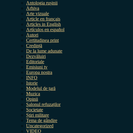
Antologia rușinii
Arhiva
Arte vizuale
Article en français
Articles in English
Artículos en español
Autori
Certitudinea print
Credință
De la lume adunate
Dezvăluiri
Editoriale
Emisiuni tv
Europa nostra
INFO
Istorie
Modelul de țară
Muzica
Opinii
Salonul refuzaților
Societate
Știri militare
Tema de gândire
Uncategorized
VIDEO