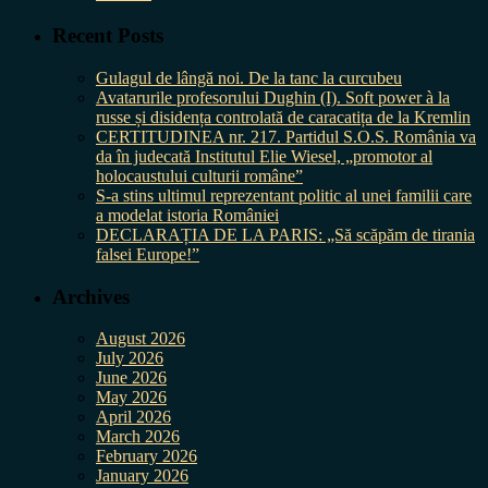
Recent Posts
Gulagul de lângă noi. De la tanc la curcubeu
Avatarurile profesorului Dughin (I). Soft power à la
russe și disidența controlată de caracatița de la Kremlin
CERTITUDINEA nr. 217. Partidul S.O.S. România va
da în judecată Institutul Elie Wiesel, „promotor al
holocaustului culturii române”
S-a stins ultimul reprezentant politic al unei familii care
a modelat istoria României
DECLARAȚIA DE LA PARIS: „Să scăpăm de tirania
falsei Europe!”
Archives
August 2026
July 2026
June 2026
May 2026
April 2026
March 2026
February 2026
January 2026