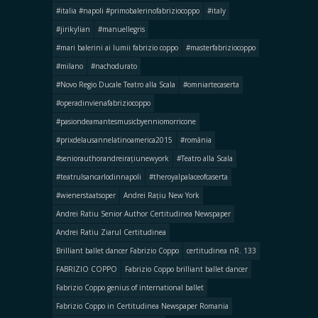
#italia #napoli #primobalerinofabriziocoppo
#italy
#jirikylian
#manuellegris
#mari balerini ai lumii fabrizio coppo
#masterfabriziocoppo
#milano
#nachodurato
#Novo Regio Ducale Teatro alla Scala
#omniartecaserta
#operadinvienafabriziocoppo
#pasiondeamantesmusicbyenniomorricone
#prixdelausannelatinoamerica2015
#românia
#seniorauthorandreirațiunewyork
#Teatro alla Scala
#teatrulsancarlodinnapoli
#theroyalpalaceofcaserta
#wienerstaatsoper
Andrei Rațiu New York
Andrei Ratiu Senior Author Certitudinea Newspaper
Andrei Ratiu Ziarul Certitudinea
Brilliant ballet dancer Fabrizio Coppo
certitudinea nR. 133
FABRIZIO COPPO
Fabrizio Coppo brilliant ballet dancer
Fabrizio Coppo genius of international ballet
Fabrizio Coppo in Certitudinea Newspaper Romania