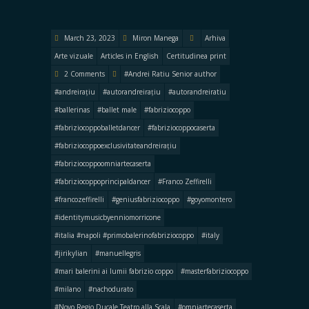
March 23, 2023
Miron Manega
Arhiva
Arte vizuale
Articles in English
Certitudinea print
2 Comments
#Andrei Ratiu Senior author
#andreirațiu
#autorandreirațiu
#autorandreiratiu
#ballerinas
#ballet male
#fabriziocoppo
#fabriziocoppoballetdancer
#fabriziocoppocaserta
#fabriziocoppoexclusivitateandreirațiu
#fabriziocoppoomniartecaserta
#fabriziocoppoprincipaldancer
#Franco Zeffirelli
#francozeffirelli
#geniusfabriziocoppo
#goyomontero
#identitymusicbyenniomorricone
#italia #napoli #primobalerinofabriziocoppo
#italy
#jirikylian
#manuellegris
#mari balerini ai lumii fabrizio coppo
#masterfabriziocoppo
#milano
#nachodurato
#Novo Regio Ducale Teatro alla Scala
#omniartecaserta