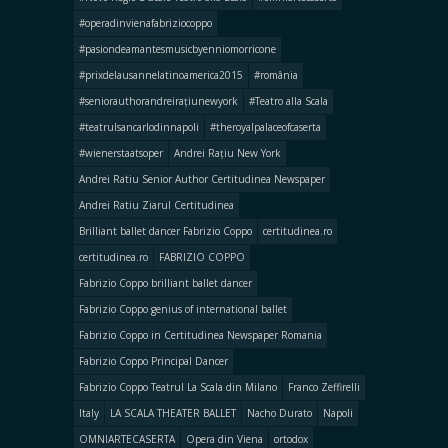
#operadinvienafabriziocoppo
#pasiondeamantesmusicbyenniomorricone
#prixdelausannelatinoamerica2015
#românia
#seniorauthorandreirațiunewyork
#Teatro alla Scala
#teatrulsancarlodinnapoli
#theroyalpalaceofcaserta
#wienerstaatsoper
Andrei Rațiu New York
Andrei Ratiu Senior Author Certitudinea Newspaper
Andrei Ratiu Ziarul Certitudinea
Brilliant ballet dancer Fabrizio Coppo
certitudinea.ro
certitudinea.ro
FABRIZIO COPPO
Fabrizio Coppo brilliant ballet dancer
Fabrizio Coppo genius of international ballet
Fabrizio Coppo in Certitudinea Newspaper Romania
Fabrizio Coppo Principal Dancer
Fabrizio Coppo Teatrul La Scala din Milano
Franco Zeffirelli
Italy
LA SCALA THEATER BALLET
Nacho Durato
Napoli
OMNIARTECASERTA
Opera din Viena
ortodox