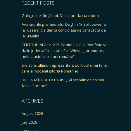
RECENT POSTS
Gulagul de lângă noi. De la tanc la curcubeu
Avatarurile profesorului Dughin (I). Soft power à
la russe și disidența controlată de caracatița de
la Kremlin
CERTITUDINEA nr. 217. Partidul S.O.S. România va
da în judecată Institutul Elie Wiesel, „promotor al
holocaustului culturii române”
S-a stins ultimul reprezentant politic al unei familii
care a modelat istoria României
DECLARAȚIA DE LA PARIS: „Să scăpăm de tirania
falsei Europe!”
ARCHIVES
August 2026
July 2026