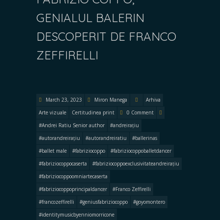
GENIALUL BALERIN
DESCOPERIT DE FRANCO
ZEFFIRELLI
March 23, 2023
Miron Manega
Arhiva
Arte vizuale
Certitudinea print
0 Comment
#Andrei Ratiu Senior author
#andreirațiu
#autorandreirațiu
#autorandreiratiu
#ballerinas
#ballet male
#fabriziocoppo
#fabriziocoppoballetdancer
#fabriziocoppocaserta
#fabriziocoppoexclusivitateandreirațiu
#fabriziocoppoomniartecaserta
#fabriziocoppoprincipaldancer
#Franco Zeffirelli
#francozeffirelli
#geniusfabriziocoppo
#goyomontero
#identitymusicbyenniomorricone