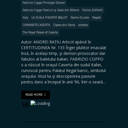
Fabrizio Coppo Principal Dancer
Fabrizio Coppo Teatrul La Scala din Milano
Franco Zeffirelli
Italy
LA SCALA THEATER BALLET
Nacho Durato
Napoli
OMNIARTECASERTA
Opera din Viena
ortodox
The Royal Palace of Caserta
Autor: ANDREI RAȚIU Articol apărut în
CERTITUDINEA Nr. 133 Înger plutitor imaculat
însă, în același timp, şi demon provocator dar
fabulos al baletului italian, FABRIZIO COPPO
s-a născut în oraşul Caserta din sudul Italiei,
cunoscut pentru Palatul Regal baroc, simbolul
oraşului. Visul lui şi descoperirea pasiunii
pentru dans a început în anii ‘90, într-o seară…
READ MORE