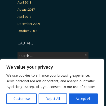
April 2018
August 2017
April 2017
December 2009
October 2009
CAUTARE
Search
for:
We value your privacy
We use cookies to enhance your browsing experience,
Copyright © 2026, CERTITUDINEA.
serve personalised ads or content, and analyse our traffic.
Patria, parlamentarele și presa
* VIDEO. Viata lui Eminescu (Necenzurat). Episodul 4
By clicking "Accept All", you consent to our use of cookies.
Powered by
WordPress
. Blackoot design by
Iceable
Themes
.
Customise
Reject All
Accept All