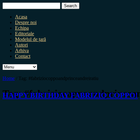
Search
for:
Acasa
Despre noi
Echipa
Editoriale
Modelul de țară
Autori
Arhiva
Contact
Home
/
Tag:
#fabriziocoppoandprinceandreiratiu
Tag:
#fabriziocoppoandprincean
HAPPY BIRTHDAY FABRIZIO COPPO!