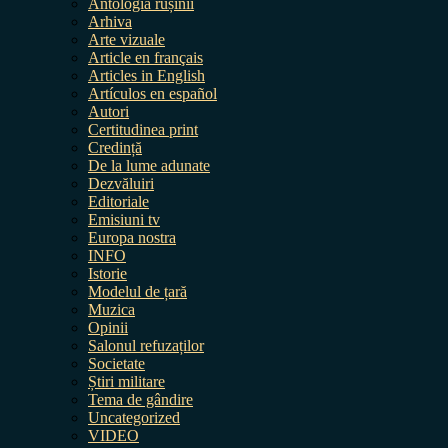
Antologia rușinii
Arhiva
Arte vizuale
Article en français
Articles in English
Artículos en español
Autori
Certitudinea print
Credință
De la lume adunate
Dezvăluiri
Editoriale
Emisiuni tv
Europa nostra
INFO
Istorie
Modelul de țară
Muzica
Opinii
Salonul refuzaților
Societate
Știri militare
Tema de gândire
Uncategorized
VIDEO