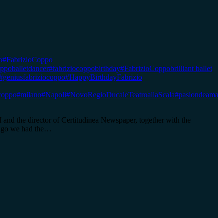
o
#FabrizioCoppo
oppoballetdancer
#fabriziocoppobirthday
#FabrizioCoppobrilliant ballet
#geniusfabriziocoppo
#HappyBirthdayFabrizio
coppo
#milano
#Napoli
#NovoRegioDucaleTeatroallaScala
#pasiondeama
the director of Certitudinea Newspaper, together with the
s ago we had the…