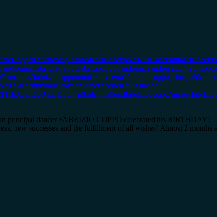
izioCoppo
#buoncompleannofabriziocoppo2023
#Caserta
#fabriziocopp
andjournalistandreiratiu
#fabriziocoppoandprinceandreiratiu
#fabrizioc
erRomania
#fabriziocoppoomniartecaserta
#fabriziocoppoprincipaldancer
po2023
#identitymusicbyenniomorricone
#italia #napoli
ATHEATERBALLET
#maribaleriniailumifabriziocoppo
#masterfabrizio
an principal dancer FABRIZIO COPPO celebrated his BIRTHDAY! I and 
iness, new successes and the fulfillment of all wishes! Almost 2 month