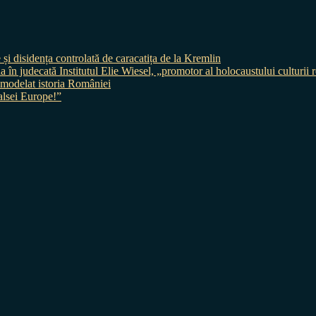
 și disidența controlată de caracatița de la Kremlin
judecată Institutul Elie Wiesel, „promotor al holocaustului culturii
 a modelat istoria României
sei Europe!”