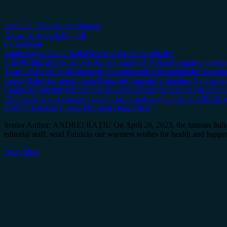
April 28, 2023
Miron Manega
Arhiva
Articles in English
0 Comment
#andreirațiu
#AndreiRațiuNewYork
#ballerinas
#ballet
male
#BrilliantballetdancerFabrizioCoppoItaly
#BuonCompleannoFabr
TeatrulallaScaladinMilano
#fabriziocoppoandandreiratiu
#fabriziocoppo
dancer
#fabriziocoppocaserta
#FabrizioCoppoinCertitudineaNewspap
Coppo2023
#happybirthdayfabriziocoppo
#happybirthdayfabriziocop
#llprimobalerinofabriziocoppoeilprincipeandreirațiu
#italy
#LASCAL
COPPO
Fabrizio Coppo Principal Dancer
Italy
Senior Author: ANDREI RAȚIU On April 28, 2023, the famous Itali
editorial staff, send Fabrizio our warmest wishes for health and happ
Read More