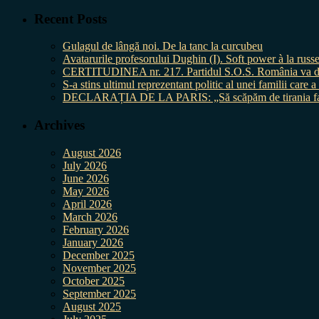
Recent Posts
Gulagul de lângă noi. De la tanc la curcubeu
Avatarurile profesorului Dughin (I). Soft power à la russe
CERTITUDINEA nr. 217. Partidul S.O.S. România va da în 
S-a stins ultimul reprezentant politic al unei familii care
DECLARAȚIA DE LA PARIS: „Să scăpăm de tirania fal
Archives
August 2026
July 2026
June 2026
May 2026
April 2026
March 2026
February 2026
January 2026
December 2025
November 2025
October 2025
September 2025
August 2025