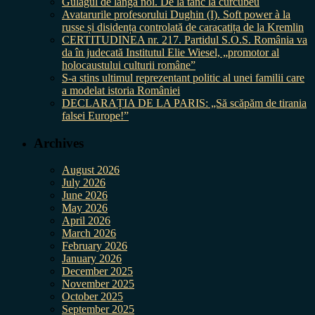
Gulagul de lângă noi. De la tanc la curcubeu
Avatarurile profesorului Dughin (I). Soft power à la
russe și disidența controlată de caracatița de la Kremlin
CERTITUDINEA nr. 217. Partidul S.O.S. România va
da în judecată Institutul Elie Wiesel, „promotor al
holocaustului culturii române”
S-a stins ultimul reprezentant politic al unei familii care
a modelat istoria României
DECLARAȚIA DE LA PARIS: „Să scăpăm de tirania
falsei Europe!”
Archives
August 2026
July 2026
June 2026
May 2026
April 2026
March 2026
February 2026
January 2026
December 2025
November 2025
October 2025
September 2025