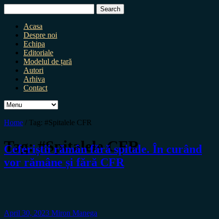
Search
for:
Acasa
Despre noi
Echipa
Editoriale
Modelul de țară
Autori
Arhiva
Contact
Home
/
Tag:
#Spitalele CFR
Tag:
#Spitalele CFR
Ceferiștii rămân fără spitale. În curând
vor rămâne și fără CFR
April 30, 2023
Miron Manega