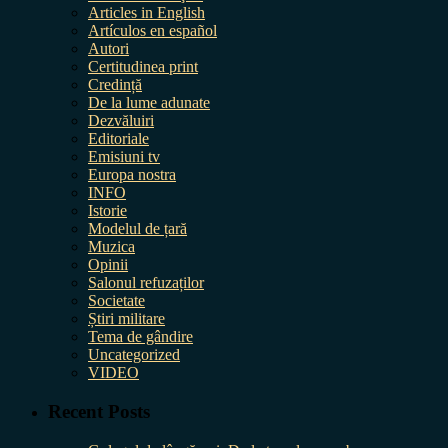
Articles in English
Artículos en español
Autori
Certitudinea print
Credință
De la lume adunate
Dezvăluiri
Editoriale
Emisiuni tv
Europa nostra
INFO
Istorie
Modelul de țară
Muzica
Opinii
Salonul refuzaților
Societate
Știri militare
Tema de gândire
Uncategorized
VIDEO
Recent Posts