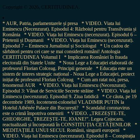
for:
Copyright © 2026, CERTITUDINEA.
* AUR, Patria, parlamentarele și presa
* VIDEO. Viata lui
Eminescu (Necenzurat). Episodul 4: Războiul pentru Transilvania și
România
* VIDEO. Viața lui Eminescu (necenzurat). Episodul 6 –
Prietenii și Dușmanii
* VIDEO. Viața lui Eminescu (necenzurat).
Episodul 7 – Eminescu Jurnalistul și Sociologul
* Un cadou de
sărbători pentru cei care se mai consideră români! Antologia
CERTITUDINEA Volumul I
* Implicarea României în frauda
electorală din Statele Unite
* Noua Lege a Educației elaborată de
profesorul Florian Colceag. Principii generale
* Educația este un
sistem de interes strategic național - Noua Lege a Educației, proiect
inițiat de profesorul Florian Colceag
* Cum am ratat noi, presa,
fenomenul AUR
* VIDEO. Viața lui Eminescu (Necenzurat).
Episodul 3: Vânat de Serviciile Secrete străine
* VIDEO. Viața lui
Eminescu (necenzurat). Episodul 9. Ziua fatidică
* Ce căuta, pe 19
decembrie 1989, locotenent-colonelul VLADIMIR PUTIN la
Hotelul Athénée Palace din București?
* Scandalul coronavirus
este o crimă împotriva omenirii
* VIDEO. „TREZEȘTE-TE,
GHEORGHE, TREZEȘTE-TE, IOANE!”. Legea Cojocaru,
reactualizată și încorporată în CONSTITUȚIA CETĂȚENILOR
*
MEDITAȚIILE UNUI SECUI. Românii, singurii europeni
*
VIDEO. Viața lui Eminescu (necenzurat). Episodul 8 – Conspirația