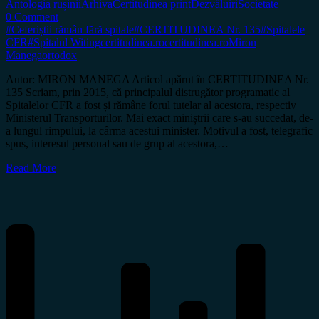
Antologia rușinii
Arhiva
Certitudinea print
Dezvăluiri
Societate
0 Comment
#Ceferiștii rămân fără spitale
#CERTITUDINEA Nr. 135
#Spitalele
CFR
#Spitalul Witing
certitudinea.ro
certitudinea.ro
Miron
Manega
ortodox
Autor: MIRON MANEGA Articol apărut în CERTITUDINEA Nr.
135 Scriam, prin 2015, că principalul distrugător programatic al
Spitalelor CFR a fost și rămâne forul tutelar al acestora, respectiv
Ministerul Transporturilor. Mai exact miniștrii care s-au succedat, de-
a lungul rimpului, la cârma acestui minister. Motivul a fost, telegrafic
spus, interesul personal sau de grup al acestora,…
Read More