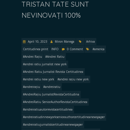
TRISTAN TATE SUNT
NEVINOVAȚI 100%
April 10, 2023
Miron Manega
Arhiva
Certitudinea print
INFO
0 Comment
#america
#Andrei Rațiu
#Andrei Ratiu
#andrei ratiu jurnalist new york
#Andrei Ratiu Jurnalist Revista Certitudinea
#andrei ratiu new york
#andrei rațiu new york
#andreirațiu
#andreiratiu
#AndreiRațiu JurnalistRevistaCertitudina
#AndreiRatiu SeniorAuthorRevistaCertitudinea
#andreiratiuautorrevistacertitudinea
#andreiratiudinnewyorkseniorauthorcertitudineanewspaper
#andreiratiujurnalistcertitudineanewspaper