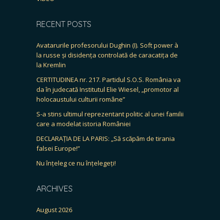
RECENT POSTS
Avatarurile profesorului Dughin (I). Soft power à
la russe și disidența controlată de caracatița de
la Kremlin
CERTITUDINEA nr. 217. Partidul S.O.S. România va
da în judecată Institutul Elie Wiesel, „promotor al
holocaustului culturii române”
S-a stins ultimul reprezentant politic al unei familii
care a modelat istoria României
DECLARAȚIA DE LA PARIS: „Să scăpăm de tirania
falsei Europe!”
Nu înțeleg ce nu înțelegeți!
ARCHIVES
August 2026