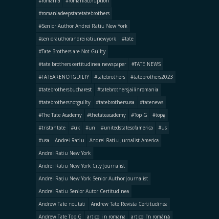
#romania
#romaniacoruption
#romaniadeepstatetatebrothers
#Senior Author Andrei Ratiu New York
#seniorauthorandreiratiunewyork
#tate
#Tate Brothers are Not Guilty
#tate brothers certitudinea newspaper
#TATE NEWS
#TATEARENOTGUILTY
#tatebrothers
#tatebrothers2023
#tatebrothersbucharest
#tatebrothersjailinromania
#tatebrothersnotguilty
#tatebrothersusa
#tatenews
#The Tate Academy
#thetateacademy
#Top G
#topg
#tristantate
#uk
#un
#unitedstatesofamerica
#us
#usa
Andrei Ratiu
Andrei Ratiu Jurnalist America
Andrei Ratiu New York
Andrei Ratiu New York City Journalist
Andrei Rațiu New York Senior Author Journalist
Andrei Ratiu Senior Autor Certitudinea
Andrew Tate noutati
Andrew Tate Revista Certitudinea
Andrew Tate Top G
articol in romana
articol în română