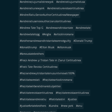
#andreirațiujurnalistnewyok
#andreiratiujurnalistusa
#andreiratiunewyork
#andreiratiurevistacertitudinea
#AndreiRatiuSeniorAuthorCertitudineaNewspaper
#andreiratiuseniorauthorziarulcertitudinea
#Andrew Tate Top G
#andrewandtristantate
#andrewtate
#andrewtatetopg
#Anglia
#articolinromana
#brothersandrewandtristantatearenotguilty
#Donald Trump
#donaldtrump
#Elton Musk
#eltonmusk
#famoustatebrothers
#Frații Andrew şi Tristan Tate in Ziarul Certitudinea
#Fratii Tate Revista Certitudinea
#frațiiandrewşitristantatenusuntvinovati100%
#fratiitatearestati
#frațiitatearticolinromana
#frațiitateeliberatidinarestulpolitiei
#fratiitaterevistacertitudinea
#frațiitaterevistacertitudinea
#fratiitatesiandreiratiu
#fratiitatestiri
#justice
#justicefortatebrothers
#Londra
#new york
#onu