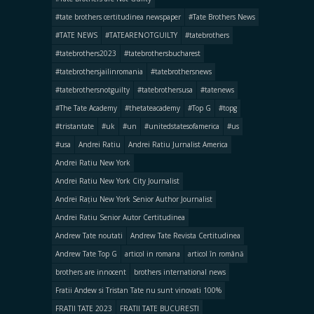
#tate brothers certitudinea newspaper
#Tate Brothers News
#TATE NEWS
#TATEARENOTGUILTY
#tatebrothers
#tatebrothers2023
#tatebrothersbucharest
#tatebrothersjailinromania
#tatebrothersnews
#tatebrothersnotguilty
#tatebrothersusa
#tatenews
#The Tate Academy
#thetateacademy
#Top G
#topg
#tristantate
#uk
#un
#unitedstatesofamerica
#us
#usa
Andrei Ratiu
Andrei Ratiu Jurnalist America
Andrei Ratiu New York
Andrei Ratiu New York City Journalist
Andrei Rațiu New York Senior Author Journalist
Andrei Ratiu Senior Autor Certitudinea
Andrew Tate noutati
Andrew Tate Revista Certitudinea
Andrew Tate Top G
articol in romana
articol în română
brothers are innocent
brothers international news
Fratii Andew si Tristan Tate nu sunt vinovati 100%
FRATII TATE 2023
FRATII TATE BUCURESTI