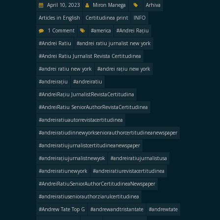
April 10, 2023
Miron Manega
Arhiva
Articles in English
Certitudinea print
INFO
1 Comment
#america
#Andrei Rațiu
#Andrei Ratiu
#andrei ratiu jurnalist new york
#Andrei Ratiu Jurnalist Revista Certitudinea
#andrei ratiu new york
#andrei rațiu new york
#andreirațiu
#andreiratiu
#AndreiRațiu JurnalistRevistaCertitudina
#AndreiRatiu SeniorAuthorRevistaCertitudinea
#andreiratiuautorrevistacertitudinea
#andreiratiudinnewyorkseniorauthorcertitudineanewspaper
#andreiratiujurnalistcertitudineanewspaper
#andreirațiujurnalistnewyok
#andreiratiujurnalistusa
#andreiratiunewyork
#andreiratiurevistacertitudinea
#AndreiRatiuSeniorAuthorCertitudineaNewspaper
#andreiratiuseniorauthorziarulcertitudinea
#Andrew Tate Top G
#andrewandtristantate
#andrewtate