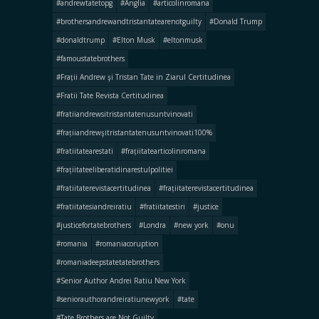
#andrewtatetopg
#Anglia
#articolinromana
#brothersandrewandtristantatearenotguilty
#Donald Trump
#donaldtrump
#Elton Musk
#eltonmusk
#famoustatebrothers
#Frații Andrew şi Tristan Tate in Ziarul Certitudinea
#Fratii Tate Revista Certitudinea
#fratiiandrewsitristantatenusuntvinovati
#frațiiandrewşitristantatenusuntvinovati100%
#fratiitatearestati
#frațiitatearticolinromana
#frațiitateeliberatidinarestulpolitiei
#fratiitaterevistacertitudinea
#frațiitaterevistacertitudinea
#fratiitatesiandreiratiu
#fratiitatestiri
#justice
#justicefortatebrothers
#Londra
#new york
#onu
#romania
#romaniacoruption
#romaniadeepstatetatebrothers
#Senior Author Andrei Ratiu New York
#seniorauthorandreiratiunewyork
#tate
#Tate Brothers are Not Guilty