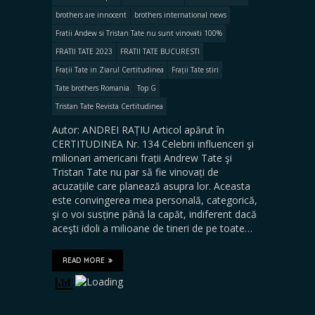
brothers are innocent
brothers international news
Fratii Andew si Tristan Tate nu sunt vinovati 100%
FRATII TATE 2023
FRATII TATE BUCURESTI
Frații Tate in Ziarul Certitudinea
Frații Tate stiri
Tate brothers Romania
Top G
Tristan Tate Revista Certitudinea
Autor: ANDREI RAȚIU Articol apărut în
CERTITUDINEA Nr. 134 Celebrii influenceri şi
milionari americani frații Andrew Tate şi
Tristan Tate nu par să fie vinovați de
acuzațiile care planează asupra lor. Aceasta
este convingerea mea personală, categorică,
şi o voi susține până la capăt, indiferent dacă
aceşti idoli a milioane de tineri de pe toate…
READ MORE