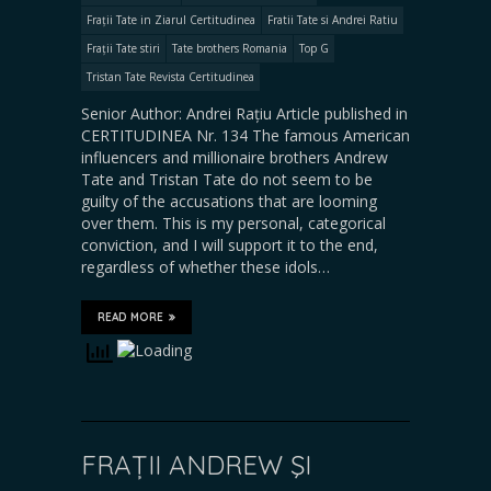
Frații Tate in Ziarul Certitudinea
Fratii Tate si Andrei Ratiu
Frații Tate stiri
Tate brothers Romania
Top G
Tristan Tate Revista Certitudinea
Senior Author: Andrei Rațiu Article published in
CERTITUDINEA Nr. 134 The famous American
influencers and millionaire brothers Andrew
Tate and Tristan Tate do not seem to be
guilty of the accusations that are looming
over them. This is my personal, categorical
conviction, and I will support it to the end,
regardless of whether these idols…
READ MORE
FRAȚII ANDREW ŞI