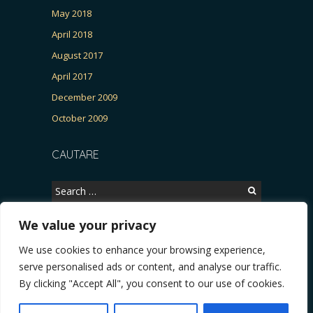
May 2018
April 2018
August 2017
April 2017
December 2009
October 2009
CAUTARE
Search
for:
We value your privacy
We use cookies to enhance your browsing experience,
Copyright © 2026, CERTITUDINEA.
serve personalised ads or content, and analyse our traffic.
atria, parlamentarele și presa
* VIDEO. Viata lui Eminescu (Necenzurat). Episodul 4:
By clicking "Accept All", you consent to our use of cookies.
Powered by
WordPress
. Blackoot design by
Iceable