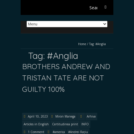
Search
for:
Home
/
Tag:
#Anglia
Tag:
#Anglia
BROTHERS ANDREW AND
TRISTAN TATE ARE NOT
GUILTY 100%
April 10, 2023
Miron Manega
Arhiva
Articles in English
Certitudinea print
INFO
1 Comment
#america
#Andrei Rațiu