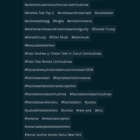
#andreiratiuseniorauthorziarulcertitudinea
#Andrew Tate Top G
#andrewandtristantate
#andrewtate
#andrewtatetopg
#Anglia
#articolinromana
#brothersandrewandtristantatearenotguilty
#Donald Trump
#donaldtrump
#Elton Musk
#eltonmusk
#famoustatebrothers
#Frații Andrew şi Tristan Tate in Ziarul Certitudinea
#Fratii Tate Revista Certitudinea
#frațiiandrewşitristantatenusuntvinovati100%
#fratiitatearestati
#frațiitatearticolinromana
#frațiitateeliberatidinarestulpolitiei
#fratiitaterevistacertitudinea
#frațiitaterevistacertitudinea
#fratiitatesiandreiratiu
#fratiitatestiri
#justice
#justicefortatebrothers
#Londra
#new york
#onu
#romania
#romaniacoruption
#romaniadeepstatetatebrothers
#Senior Author Andrei Ratiu New York