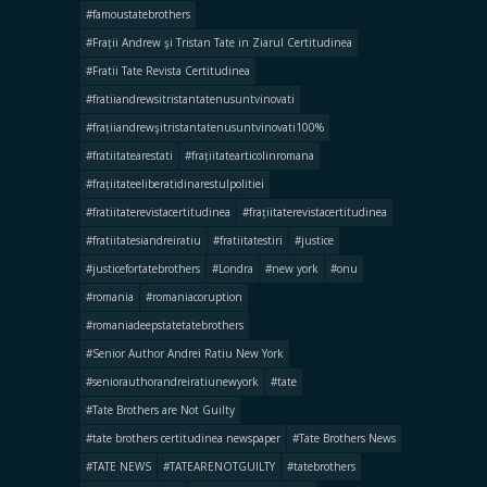
#famoustatebrothers
#Frații Andrew şi Tristan Tate in Ziarul Certitudinea
#Fratii Tate Revista Certitudinea
#fratiiandrewsitristantatenusuntvinovati
#frațiiandrewşitristantatenusuntvinovati100%
#fratiitatearestati
#frațiitatearticolinromana
#frațiitateeliberatidinarestulpolitiei
#fratiitaterevistacertitudinea
#frațiitaterevistacertitudinea
#fratiitatesiandreiratiu
#fratiitatestiri
#justice
#justicefortatebrothers
#Londra
#new york
#onu
#romania
#romaniacoruption
#romaniadeepstatetatebrothers
#Senior Author Andrei Ratiu New York
#seniorauthorandreiratiunewyork
#tate
#Tate Brothers are Not Guilty
#tate brothers certitudinea newspaper
#Tate Brothers News
#TATE NEWS
#TATEARENOTGUILTY
#tatebrothers