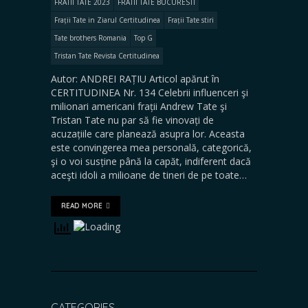
FRATII TATE 2023
FRATII TATE BUCURESTI
Frații Tate in Ziarul Certitudinea
Frații Tate stiri
Tate brothers Romania
Top G
Tristan Tate Revista Certitudinea
Autor: ANDREI RAȚIU Articol apărut în
CERTITUDINEA Nr. 134 Celebrii influenceri şi
milionari americani frații Andrew Tate şi
Tristan Tate nu par să fie vinovați de
acuzațiile care planează asupra lor. Aceasta
este convingerea mea personală, categorică,
şi o voi susține până la capăt, indiferent dacă
aceşti idoli a milioane de tineri de pe toate…
READ MORE
CATEGORIES