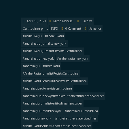
April 10, 2023
Miron Manega
Arhiva
Certitudinea print
INFO
0 Comment
#america
#Andrei Rațiu
#Andrei Ratiu
#andrei ratiu jurnalist new york
#Andrei Ratiu Jurnalist Revista Certitudinea
#andrei ratiu new york
#andrei rațiu new york
#andreirațiu
#andreiratiu
#AndreiRațiu JurnalistRevistaCertitudina
#AndreiRatiu SeniorAuthorRevistaCertitudinea
#andreiratiuautorrevistacertitudinea
#andreiratiudinnewyorkseniorauthorcertitudineanewspaper
#andreiratiujurnalistcertitudineanewspaper
#andreirațiujurnalistnewyok
#andreiratiujurnalistusa
#andreiratiunewyork
#andreiratiurevistacertitudinea
#AndreiRatiuSeniorAuthorCertitudineaNewspaper