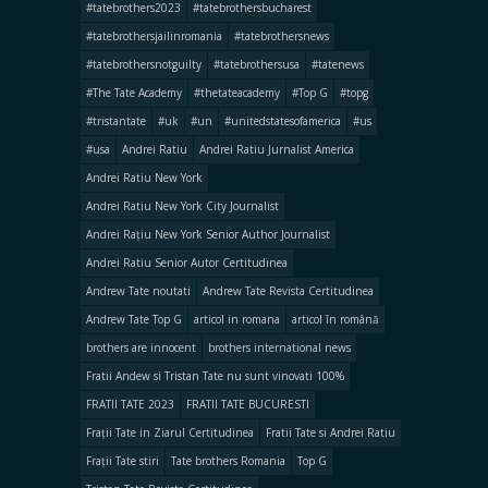
#tatebrothers2023
#tatebrothersbucharest
#tatebrothersjailinromania
#tatebrothersnews
#tatebrothersnotguilty
#tatebrothersusa
#tatenews
#The Tate Academy
#thetateacademy
#Top G
#topg
#tristantate
#uk
#un
#unitedstatesofamerica
#us
#usa
Andrei Ratiu
Andrei Ratiu Jurnalist America
Andrei Ratiu New York
Andrei Ratiu New York City Journalist
Andrei Rațiu New York Senior Author Journalist
Andrei Ratiu Senior Autor Certitudinea
Andrew Tate noutati
Andrew Tate Revista Certitudinea
Andrew Tate Top G
articol in romana
articol în română
brothers are innocent
brothers international news
Fratii Andew si Tristan Tate nu sunt vinovati 100%
FRATII TATE 2023
FRATII TATE BUCURESTI
Frații Tate in Ziarul Certitudinea
Fratii Tate si Andrei Ratiu
Frații Tate stiri
Tate brothers Romania
Top G