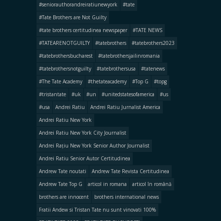
#seniorauthorandreiratiunewyork
#tate
#Tate Brothers are Not Guilty
#tate brothers certitudinea newspaper
#TATE NEWS
#TATEARENOTGUILTY
#tatebrothers
#tatebrothers2023
#tatebrothersbucharest
#tatebrothersjailinromania
#tatebrothersnotguilty
#tatebrothersusa
#tatenews
#The Tate Academy
#thetateacademy
#Top G
#topg
#tristantate
#uk
#un
#unitedstatesofamerica
#us
#usa
Andrei Ratiu
Andrei Ratiu Jurnalist America
Andrei Ratiu New York
Andrei Ratiu New York City Journalist
Andrei Rațiu New York Senior Author Journalist
Andrei Ratiu Senior Autor Certitudinea
Andrew Tate noutati
Andrew Tate Revista Certitudinea
Andrew Tate Top G
articol in romana
articol în română
brothers are innocent
brothers international news
Fratii Andew si Tristan Tate nu sunt vinovati 100%