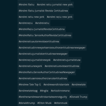
#Andrei Ratiu
#andrei ratiu jurnalist new york
#Andrei Ratiu Jurnalist Revista Certitudinea
#andrei ratiu new york
#andrei rațiu new york
#andreirațiu
#andreiratiu
#AndreiRațiu JurnalistRevistaCertitudina
#AndreiRatiu SeniorAuthorRevistaCertitudinea
#andreiratiuautorrevistacertitudinea
#andreiratiudinnewyorkseniorauthorcertitudineanewspaper
#andreiratiujurnalistcertitudineanewspaper
#andreirațiujurnalistnewyok
#andreiratiujurnalistusa
#andreiratiunewyork
#andreiratiurevistacertitudinea
#AndreiRatiuSeniorAuthorCertitudineaNewspaper
#andreiratiuseniorauthorziarulcertitudinea
#Andrew Tate Top G
#andrewandtristantate
#andrewtate
#andrewtatetopg
#Anglia
#articolinromana
#brothersandrewandtristantatearenotguilty
#Donald Trump
#donaldtrump
#Elton Musk
#eltonmusk