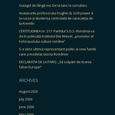
Gulagul de lângă noi. De la tanc la curcubeu
Avatarurile profesorului Dughin (I). Soft power à
la russe și disidența controlată de caracatița de
la Kremlin
CERTITUDINEA nr. 217. Partidul S.O.S. România va
da în judecată Institutul Elie Wiesel, „promotor al
holocaustului culturii române”
S-a stins ultimul reprezentant politic al unei familii
care a modelat istoria României
DECLARAȚIA DE LA PARIS: „Să scăpăm de tirania
falsei Europe!”
ARCHIVES
August 2026
July 2026
June 2026
May 2026