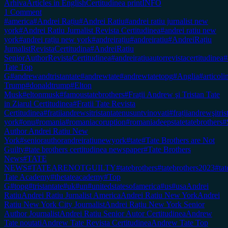
Arhiva
Articles in English
Certitudinea print
INFO
1 Comment
#america
#Andrei Rațiu
#Andrei Ratiu
#andrei ratiu jurnalist new
york
#Andrei Ratiu Jurnalist Revista Certitudinea
#andrei ratiu new
york
#andrei rațiu new york
#andreirațiu
#andreiratiu
#AndreiRațiu
JurnalistRevistaCertitudina
#AndreiRatiu
SeniorAuthorRevistaCertitudinea
#andreiratiuautorrevistacertitudinea
#
Tate Top
G
#andrewandtristantate
#andrewtate
#andrewtatetopg
#Anglia
#articol
Trump
#donaldtrump
#Elton
Musk
#eltonmusk
#famoustatebrothers
#Frații Andrew şi Tristan Tate
in Ziarul Certitudinea
#Fratii Tate Revista
Certitudinea
#fratiiandrewsitristantatenusuntvinovati
#frațiiandrewşitr
york
#onu
#romania
#romaniacoruption
#romaniadeepstatetatebrothers
#
Author Andrei Ratiu New
York
#seniorauthorandreiratiunewyork
#tate
#Tate Brothers are Not
Guilty
#tate brothers certitudinea newspaper
#Tate Brothers
News
#TATE
NEWS
#TATEARENOTGUILTY
#tatebrothers
#tatebrothers2023
#tat
Tate Academy
#thetateacademy
#Top
G
#topg
#tristantate
#uk
#un
#unitedstatesofamerica
#us
#usa
Andrei
Ratiu
Andrei Ratiu Jurnalist America
Andrei Ratiu New York
Andrei
Ratiu New York City Journalist
Andrei Rațiu New York Senior
Author Journalist
Andrei Ratiu Senior Autor Certitudinea
Andrew
Tate noutati
Andrew Tate Revista Certitudinea
Andrew Tate Top