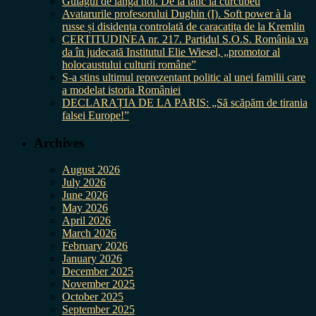
Gulagul de lângă noi. De la tanc la curcubeu
Avatarurile profesorului Dughin (I). Soft power à la
russe și disidența controlată de caracatița de la Kremlin
CERTITUDINEA nr. 217. Partidul S.O.S. România va
da în judecată Institutul Elie Wiesel, „promotor al
holocaustului culturii române”
S-a stins ultimul reprezentant politic al unei familii care
a modelat istoria României
DECLARAȚIA DE LA PARIS: „Să scăpăm de tirania
falsei Europe!”
Archives
August 2026
July 2026
June 2026
May 2026
April 2026
March 2026
February 2026
January 2026
December 2025
November 2025
October 2025
September 2025