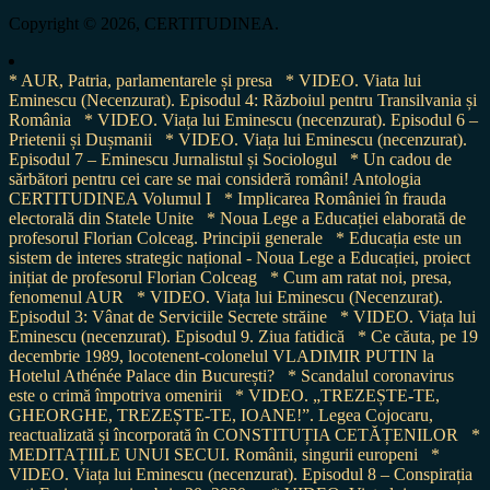
for:
Copyright © 2026, CERTITUDINEA.
* AUR, Patria, parlamentarele și presa
* VIDEO. Viata lui
Eminescu (Necenzurat). Episodul 4: Războiul pentru Transilvania și
România
* VIDEO. Viața lui Eminescu (necenzurat). Episodul 6 –
Prietenii și Dușmanii
* VIDEO. Viața lui Eminescu (necenzurat).
Episodul 7 – Eminescu Jurnalistul și Sociologul
* Un cadou de
sărbători pentru cei care se mai consideră români! Antologia
CERTITUDINEA Volumul I
* Implicarea României în frauda
electorală din Statele Unite
* Noua Lege a Educației elaborată de
profesorul Florian Colceag. Principii generale
* Educația este un
sistem de interes strategic național - Noua Lege a Educației, proiect
inițiat de profesorul Florian Colceag
* Cum am ratat noi, presa,
fenomenul AUR
* VIDEO. Viața lui Eminescu (Necenzurat).
Episodul 3: Vânat de Serviciile Secrete străine
* VIDEO. Viața lui
Eminescu (necenzurat). Episodul 9. Ziua fatidică
* Ce căuta, pe 19
decembrie 1989, locotenent-colonelul VLADIMIR PUTIN la
Hotelul Athénée Palace din București?
* Scandalul coronavirus
este o crimă împotriva omenirii
* VIDEO. „TREZEȘTE-TE,
GHEORGHE, TREZEȘTE-TE, IOANE!”. Legea Cojocaru,
reactualizată și încorporată în CONSTITUȚIA CETĂȚENILOR
*
MEDITAȚIILE UNUI SECUI. Românii, singurii europeni
*
VIDEO. Viața lui Eminescu (necenzurat). Episodul 8 – Conspirația