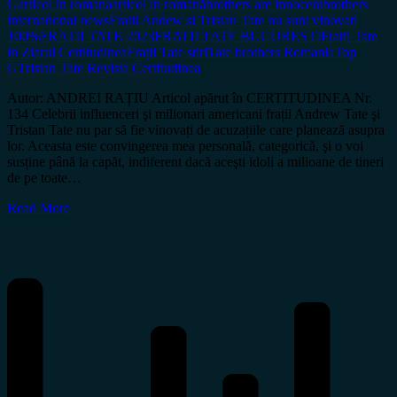
G
articol in romana
articol în română
brothers are innocent
brothers
international news
Fratii Andew si Tristan Tate nu sunt vinovati
100%
FRATII TATE 2023
FRATII TATE BUCURESTI
Frații Tate
in Ziarul Certitudinea
Frații Tate stiri
Tate brothers Romania
Top
G
Tristan Tate Revista Certitudinea
Autor: ANDREI RAȚIU Articol apărut în CERTITUDINEA Nr.
134 Celebrii influenceri şi milionari americani frații Andrew Tate şi
Tristan Tate nu par să fie vinovați de acuzațiile care planează asupra
lor. Aceasta este convingerea mea personală, categorică, şi o voi
susține până la capăt, indiferent dacă aceşti idoli a milioane de tineri
de pe toate…
Read More