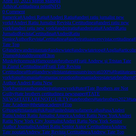
April 10, 2023
Miron Manega
Arhiva
Certitudinea print
INFO
0 Comment
#america
#Andrei Rațiu
#Andrei Ratiu
#andrei ratiu jurnalist new
york
#Andrei Ratiu Jurnalist Revista Certitudinea
#andrei ratiu new
york
#andrei rațiu new york
#andreirațiu
#andreiratiu
#AndreiRațiu
JurnalistRevistaCertitudina
#AndreiRatiu
SeniorAuthorRevistaCertitudinea
#andreiratiuautorrevistacertitudinea
#
Tate Top
G
#andrewandtristantate
#andrewtate
#andrewtatetopg
#Anglia
#articol
Trump
#donaldtrump
#Elton
Musk
#eltonmusk
#famoustatebrothers
#Frații Andrew şi Tristan Tate
in Ziarul Certitudinea
#Fratii Tate Revista
Certitudinea
#frațiiandrewşitristantatenusuntvinovati100%
#fratiitateare
york
#onu
#romania
#romaniacoruption
#romaniadeepstatetatebrothers
#
Author Andrei Ratiu New
York
#seniorauthorandreiratiunewyork
#tate
#Tate Brothers are Not
Guilty
#tate brothers certitudinea newspaper
#TATE
NEWS
#TATEARENOTGUILTY
#tatebrothers
#tatebrothers2023
#tat
Tate Academy
#thetateacademy
#Top
G
#topg
#tristantate
#uk
#un
#unitedstatesofamerica
#us
#usa
Andrei
Ratiu
Andrei Ratiu Jurnalist America
Andrei Ratiu New York
Andrei
Ratiu New York City Journalist
Andrei Rațiu New York Senior
Author Journalist
Andrei Ratiu Senior Autor Certitudinea
Andrew
Tate noutati
Andrew Tate Revista Certitudinea
Andrew Tate Top