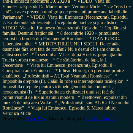
anti-Eminescu noiembrie 30, 2020 a
* VIDEO. Viața lui
Eminescu. Episodul 5. Marea iubire: Veronica Micle
* Ce "efect de
țară" ar avea prezența unui grup de premianți printre analfabeții din
Parlament?
* VIDEO. Viața lui Eminescu (Necenzurat). Episodul
2. Exuberanța adolescenței. Începuturile poetice și jurnalistice
*
VIDEO. Viața lui Eminescu (necenzurat). Episodul 1: Copilăria și
familia. Destinul fraților săi
* 8 decembrie 1920 – primul atac
terorist cu bombă din Parlamentul României
* DAN PURIC.
Libertatea milei
* MEDITAȚIILE UNUI SECUI. De ce atâta
dușmănie fără rost față de români? Nu e destul cât i-am chinuit,
atâtea secole?
* În secolul al VI-lea după Hristos, populația din
Tracia vorbea românește
* Ce sărbătorim, de fapt, la 1
Decembrie
* Viața lui Eminescu (necenzurat). Episodul 8 –
Conspirația anti-Eminescu
* Iuliean Horneț, un premiant printre
analfabeți. „Profesioniștii – AUR-ul Neamului Românesc”
*
Imposibila dreptate (II). Călăii în robe și internaționala ticăloșilor
*
Imposibila dreptate pentru victimele genocidului comunist și
neocomunist (I)
* Superioritatea civilizației unui sat față de
primitivismul de lux al statului modern
* Beethoven, expulzat din
muzică de mișcarea Woke
* „Profesioniștii sunt AUR-ul Neamului
Românesc”
* Viața lui Eminescu. Episodul 5. Marea iubire:
Veronica Micle
Powered by
WordPress
. Blackoot design by
Iceable Themes
.