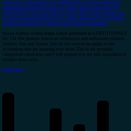
G
articol in romana
articol în română
brothers are innocent
brothers
international news
Fratii Andew si Tristan Tate nu sunt vinovati
100%
FRATII TATE 2023
FRATII TATE BUCURESTI
Frații Tate
in Ziarul Certitudinea
Fratii Tate si Andrei Ratiu
Frații Tate stiri
Tate
brothers Romania
Top G
Tristan Tate Revista Certitudinea
Senior Author: Andrei Rațiu Article published in CERTITUDINEA
Nr. 134 The famous American influencers and millionaire brothers
Andrew Tate and Tristan Tate do not seem to be guilty of the
accusations that are looming over them. This is my personal,
categorical conviction, and I will support it to the end, regardless of
whether these idols…
Read More