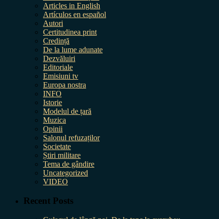
Articles in English
Artículos en español
Autori
Certitudinea print
Credință
De la lume adunate
Dezvăluiri
Editoriale
Emisiuni tv
Europa nostra
INFO
Istorie
Modelul de țară
Muzica
Opinii
Salonul refuzaților
Societate
Știri militare
Tema de gândire
Uncategorized
VIDEO
Recent Posts