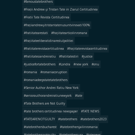
#famoustatebrothers
#Frații Andrew şi Tristan Tate in Ziarul Certitudinea
#Fratii Tate Revista Certitudinea
#frațiiandrewşitristantatenusuntvinovati100%
#fratiitatearestati
#frațiitatearticolinromana
#frațiitateeliberatidinarestulpolitiei
#fratiitaterevistacertitudinea
#frațiitaterevistacertitudinea
#fratiitatesiandreiratiu
#fratiitatestiri
#justice
#justicefortatebrothers
#Londra
#new york
#onu
#romania
#romaniacoruption
#romaniadeepstatetatebrothers
#Senior Author Andrei Ratiu New York
#seniorauthorandreiratiunewyork
#tate
#Tate Brothers are Not Guilty
#tate brothers certitudinea newspaper
#TATE NEWS
#TATEARENOTGUILTY
#tatebrothers
#tatebrothers2023
#tatebrothersbucharest
#tatebrothersjailinromania
#tatebrothersnotguilty
#tatebrothersusa
#tatenews