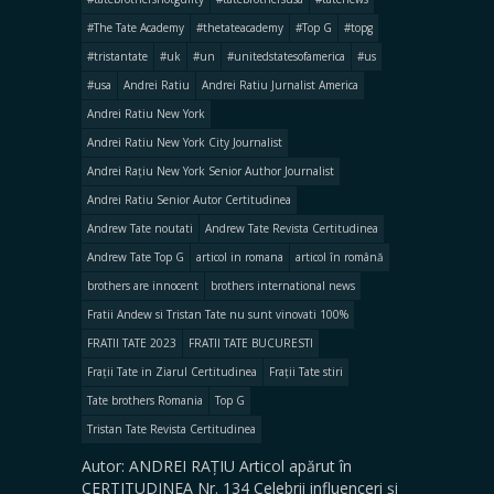
#The Tate Academy
#thetateacademy
#Top G
#topg
#tristantate
#uk
#un
#unitedstatesofamerica
#us
#usa
Andrei Ratiu
Andrei Ratiu Jurnalist America
Andrei Ratiu New York
Andrei Ratiu New York City Journalist
Andrei Rațiu New York Senior Author Journalist
Andrei Ratiu Senior Autor Certitudinea
Andrew Tate noutati
Andrew Tate Revista Certitudinea
Andrew Tate Top G
articol in romana
articol în română
brothers are innocent
brothers international news
Fratii Andew si Tristan Tate nu sunt vinovati 100%
FRATII TATE 2023
FRATII TATE BUCURESTI
Frații Tate in Ziarul Certitudinea
Frații Tate stiri
Tate brothers Romania
Top G
Tristan Tate Revista Certitudinea
Autor: ANDREI RAȚIU Articol apărut în
CERTITUDINEA Nr. 134 Celebrii influenceri şi