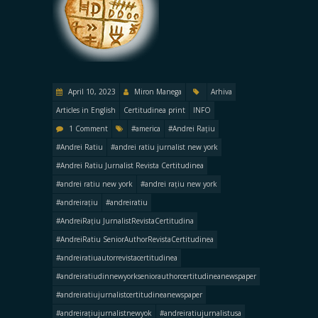
April 10, 2023
Miron Manega
Arhiva
Articles in English
Certitudinea print
INFO
1 Comment
#america
#Andrei Rațiu
#Andrei Ratiu
#andrei ratiu jurnalist new york
#Andrei Ratiu Jurnalist Revista Certitudinea
#andrei ratiu new york
#andrei rațiu new york
#andreirațiu
#andreiratiu
#AndreiRațiu JurnalistRevistaCertitudina
#AndreiRatiu SeniorAuthorRevistaCertitudinea
#andreiratiuautorrevistacertitudinea
#andreiratiudinnewyorkseniorauthorcertitudineanewspaper
#andreiratiujurnalistcertitudineanewspaper
#andreirațiujurnalistnewyok
#andreiratiujurnalistusa