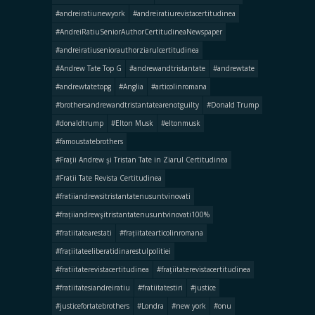
#andreiratiunewyork
#andreiratiurevistacertitudinea
#AndreiRatiuSeniorAuthorCertitudineaNewspaper
#andreiratiuseniorauthorziarulcertitudinea
#Andrew Tate Top G
#andrewandtristantate
#andrewtate
#andrewtatetopg
#Anglia
#articolinromana
#brothersandrewandtristantatearenotguilty
#Donald Trump
#donaldtrump
#Elton Musk
#eltonmusk
#famoustatebrothers
#Frații Andrew şi Tristan Tate in Ziarul Certitudinea
#Fratii Tate Revista Certitudinea
#fratiiandrewsitristantatenusuntvinovati
#frațiiandrewşitristantatenusuntvinovati100%
#fratiitatearestati
#frațiitatearticolinromana
#frațiitateeliberatidinarestulpolitiei
#fratiitaterevistacertitudinea
#frațiitaterevistacertitudinea
#fratiitatesiandreiratiu
#fratiitatestiri
#justice
#justicefortatebrothers
#Londra
#new york
#onu