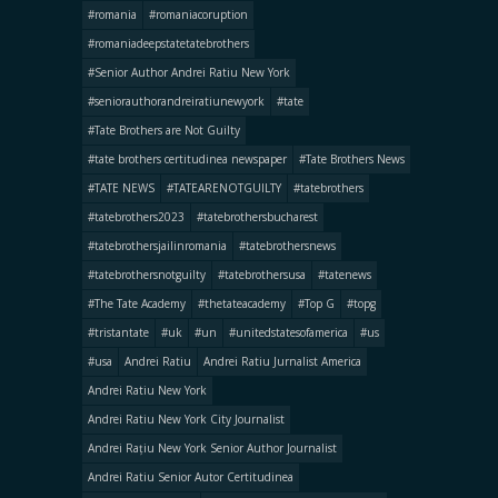
#romania
#romaniacoruption
#romaniadeepstatetatebrothers
#Senior Author Andrei Ratiu New York
#seniorauthorandreiratiunewyork
#tate
#Tate Brothers are Not Guilty
#tate brothers certitudinea newspaper
#Tate Brothers News
#TATE NEWS
#TATEARENOTGUILTY
#tatebrothers
#tatebrothers2023
#tatebrothersbucharest
#tatebrothersjailinromania
#tatebrothersnews
#tatebrothersnotguilty
#tatebrothersusa
#tatenews
#The Tate Academy
#thetateacademy
#Top G
#topg
#tristantate
#uk
#un
#unitedstatesofamerica
#us
#usa
Andrei Ratiu
Andrei Ratiu Jurnalist America
Andrei Ratiu New York
Andrei Ratiu New York City Journalist
Andrei Rațiu New York Senior Author Journalist
Andrei Ratiu Senior Autor Certitudinea