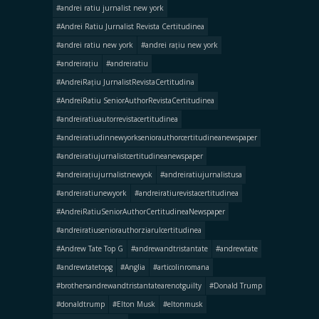
#andrei ratiu jurnalist new york
#Andrei Ratiu Jurnalist Revista Certitudinea
#andrei ratiu new york
#andrei rațiu new york
#andreirațiu
#andreiratiu
#AndreiRațiu JurnalistRevistaCertitudina
#AndreiRatiu SeniorAuthorRevistaCertitudinea
#andreiratiuautorrevistacertitudinea
#andreiratiudinnewyorkseniorauthorcertitudineanewspaper
#andreiratiujurnalistcertitudineanewspaper
#andreirațiujurnalistnewyok
#andreiratiujurnalistusa
#andreiratiunewyork
#andreiratiurevistacertitudinea
#AndreiRatiuSeniorAuthorCertitudineaNewspaper
#andreiratiuseniorauthorziarulcertitudinea
#Andrew Tate Top G
#andrewandtristantate
#andrewtate
#andrewtatetopg
#Anglia
#articolinromana
#brothersandrewandtristantatearenotguilty
#Donald Trump
#donaldtrump
#Elton Musk
#eltonmusk