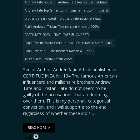
Andrew Tate noutati
Andrew Tate Revista Certitudinea
Andrew Tate Top G
articol in romana
articol în română
brothers are innocent
brothers international news
Fratii Andew si Tristan Tate nu sunt vinovati 100%
FRATII TATE 2023
FRATII TATE BUCURESTI
Frații Tate in Ziarul Certitudinea
Fratii Tate si Andrei Ratiu
Frații Tate stiri
Tate brothers Romania
Top G
Tristan Tate Revista Certitudinea
Senior Author: Andrei Rațiu Article published in
CERTITUDINEA Nr. 134 The famous American
influencers and millionaire brothers Andrew
Tate and Tristan Tate do not seem to be
guilty of the accusations that are looming
over them. This is my personal, categorical
conviction, and I will support it to the end,
regardless of whether these idols…
READ MORE