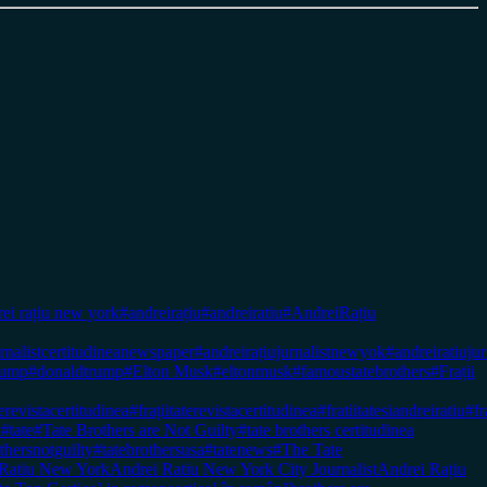
ei rațiu new york
#andreirațiu
#andreiratiu
#AndreiRațiu
urnalistcertitudineanewspaper
#andreirațiujurnalistnewyok
#andreiratiujur
rump
#donaldtrump
#Elton Musk
#eltonmusk
#famoustatebrothers
#Frații
terevistacertitudinea
#frațiitaterevistacertitudinea
#fratiitatesiandreiratiu
#fr
k
#tate
#Tate Brothers are Not Guilty
#tate brothers certitudinea
thersnotguilty
#tatebrothersusa
#tatenews
#The Tate
 Ratiu New York
Andrei Ratiu New York City Journalist
Andrei Rațiu