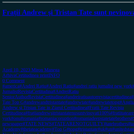
Frații Andrew şi Tristan Tate sunt nevino
April 10, 2023
Miron Manega
Arhiva
Certitudinea print
INFO
0 Comment
#america
#Andrei Rațiu
#Andrei Ratiu
#andrei ratiu jurnalist new york
JurnalistRevistaCertitudina
#AndreiRatiu
SeniorAuthorRevistaCertitudinea
#andreiratiuautorrevistacertitudinea
#
Tate Top G
#andrewandtristantate
#andrewtate
#andrewtatetopg
#Angli
Andrew şi Tristan Tate in Ziarul Certitudinea
#Fratii Tate Revista
Certitudinea
#frațiiandrewşitristantatenusuntvinovati100%
#fratiitateare
york
#onu
#romania
#romaniacoruption
#romaniadeepstatetatebrothers
#
newspaper
#TATE NEWS
#TATEARENOTGUILTY
#tatebrothers
#ta
Academy
#thetateacademy
#Top G
#topg
#tristantate
#uk
#un
#unitedstat