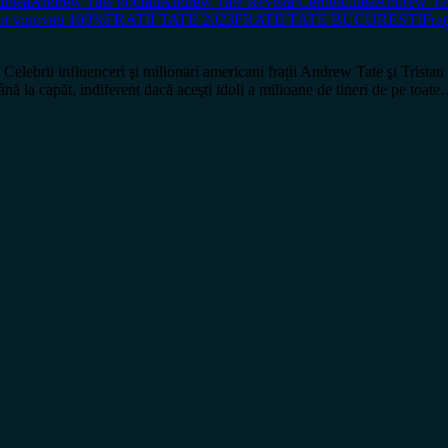
dinea
Andrew Tate noutati
Andrew Tate Revista Certitudinea
Andrew Ta
unt vinovati 100%
FRATII TATE 2023
FRATII TATE BUCURESTI
Fraț
influenceri şi milionari americani frații Andrew Tate şi Tristan Tate
nă la capăt, indiferent dacă aceşti idoli a milioane de tineri de pe toat