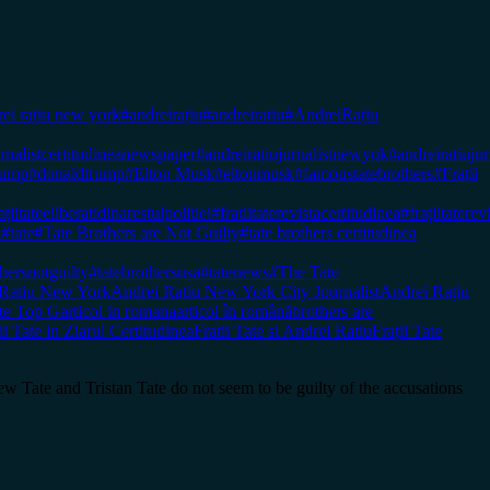
ei rațiu new york
#andreirațiu
#andreiratiu
#AndreiRațiu
urnalistcertitudineanewspaper
#andreirațiujurnalistnewyok
#andreiratiujur
rump
#donaldtrump
#Elton Musk
#eltonmusk
#famoustatebrothers
#Frații
ațiitateeliberatidinarestulpolitiei
#fratiitaterevistacertitudinea
#frațiitaterev
k
#tate
#Tate Brothers are Not Guilty
#tate brothers certitudinea
thersnotguilty
#tatebrothersusa
#tatenews
#The Tate
 Ratiu New York
Andrei Ratiu New York City Journalist
Andrei Rațiu
te Top G
articol in romana
articol în română
brothers are
ii Tate in Ziarul Certitudinea
Fratii Tate si Andrei Ratiu
Frații Tate
Tate and Tristan Tate do not seem to be guilty of the accusations