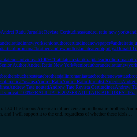
#Andrei Ratiu Jurnalist Revista Certitudinea
#andrei ratiu new york
#andr
andreiratiudinnewyorkseniorauthorcertitudineanewspaper
#andreiratiuj
a
#articolinromana
#brothersandrewandtristantatearenotguilty
#Donald T
istantatenusuntvinovati100%
#fratiitatearestati
#frațiitatearticolinromana
#fr
Senior Author Andrei Ratiu New York
#seniorauthorandreiratiunewyor
ebrothersbucharest
#tatebrothersjailinromania
#tatebrothersnews
#tatebro
esofamerica
#us
#usa
Andrei Ratiu
Andrei Ratiu Jurnalist America
Andrei
dinea
Andrew Tate noutati
Andrew Tate Revista Certitudinea
Andrew Ta
unt vinovati 100%
FRATII TATE 2023
FRATII TATE BUCURESTI
Fraț
134 The famous American influencers and millionaire brothers Andrew 
, and I will support it to the end, regardless of whether these idols…