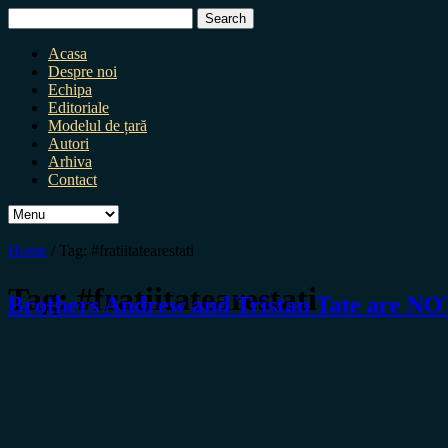
Search
for:
Acasa
Despre noi
Echipa
Editoriale
Modelul de țară
Autori
Arhiva
Contact
Home
/
Tag:
#fratiitatearestati
Tag:
#fratiitatearestati
Brothers Andrew and Tristan Tate are 