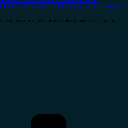
te Top G
articol in romana
articol în română
brothers are
ii Tate in Ziarul Certitudinea
Frații Tate stiri
Tate brothers Romania
Top
 nu par să fie vinovați de acuzațiile care planează asupra lor.
e…