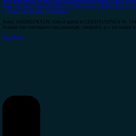
New York Senior Author Journalist
Andrei Ratiu Senior Autor Certitu
innocent
brothers international news
Fratii Andew si Tristan Tate nu s
G
Tristan Tate Revista Certitudinea
Autor: ANDREI RAȚIU Articol apărut în CERTITUDINEA Nr. 134 Celebrii 
Aceasta este convingerea mea personală, categorică, şi o voi susține pâ
Read More