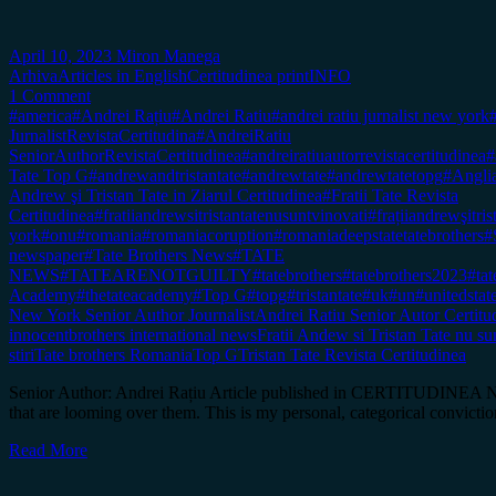
April 10, 2023
Miron Manega
Arhiva
Articles in English
Certitudinea print
INFO
1 Comment
#america
#Andrei Rațiu
#Andrei Ratiu
#andrei ratiu jurnalist new york
JurnalistRevistaCertitudina
#AndreiRatiu
SeniorAuthorRevistaCertitudinea
#andreiratiuautorrevistacertitudinea
#
Tate Top G
#andrewandtristantate
#andrewtate
#andrewtatetopg
#Angli
Andrew şi Tristan Tate in Ziarul Certitudinea
#Fratii Tate Revista
Certitudinea
#fratiiandrewsitristantatenusuntvinovati
#frațiiandrewşitr
york
#onu
#romania
#romaniacoruption
#romaniadeepstatetatebrothers
#
newspaper
#Tate Brothers News
#TATE
NEWS
#TATEARENOTGUILTY
#tatebrothers
#tatebrothers2023
#tat
Academy
#thetateacademy
#Top G
#topg
#tristantate
#uk
#un
#unitedstat
New York Senior Author Journalist
Andrei Ratiu Senior Autor Certitu
innocent
brothers international news
Fratii Andew si Tristan Tate nu s
stiri
Tate brothers Romania
Top G
Tristan Tate Revista Certitudinea
Senior Author: Andrei Rațiu Article published in CERTITUDINEA Nr. 
that are looming over them. This is my personal, categorical conviction
Read More