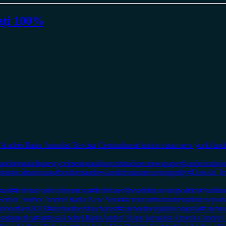
vați 100%
#Andrei Ratiu Jurnalist Revista Certitudinea
#andrei ratiu new york
#andr
andreiratiudinnewyorkseniorauthorcertitudineanewspaper
#andreiratiuj
a
#articolinromana
#brothersandrewandtristantatearenotguilty
#Donald T
stati
#frațiitatearticolinromana
#frațiitateeliberatidinarestulpolitiei
#fratiita
Senior Author Andrei Ratiu New York
#seniorauthorandreiratiunewyor
tebrothers2023
#tatebrothersbucharest
#tatebrothersjailinromania
#tatebro
esofamerica
#us
#usa
Andrei Ratiu
Andrei Ratiu Jurnalist America
Andrei