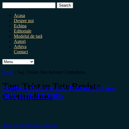
Search
for:
Acasa
Despre noi
Echipa
Editoriale
Modelul de țară
Autori
Arhiva
Contact
Home
/
Tag:
Tristan Tate Revista Certitudinea
Tag:
Tristan Tate Revista
Brothers Andrew and Tristan Tate are
Certitudinea
NOT GUILTY 100%
April 10, 2023
Miron Manega