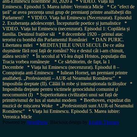
anti-Eminescu noiembrie 30, 2020 a
* VIDEO. Viața lui
Eminescu. Episodul 5. Marea iubire: Veronica Micle
* Ce "efect de
țară" ar avea prezența unui grup de premianți printre analfabeții din
Parlament?
* VIDEO. Viața lui Eminescu (Necenzurat). Episodul
2. Exuberanța adolescenței. Începuturile poetice și jurnalistice
*
VIDEO. Viața lui Eminescu (necenzurat). Episodul 1: Copilăria și
familia. Destinul fraților săi
* 8 decembrie 1920 – primul atac
terorist cu bombă din Parlamentul României
* DAN PURIC.
Libertatea milei
* MEDITAȚIILE UNUI SECUI. De ce atâta
dușmănie fără rost față de români? Nu e destul cât i-am chinuit,
atâtea secole?
* În secolul al VI-lea după Hristos, populația din
Tracia vorbea românește
* Ce sărbătorim, de fapt, la 1
Decembrie
* Viața lui Eminescu (necenzurat). Episodul 8 –
Conspirația anti-Eminescu
* Iuliean Horneț, un premiant printre
analfabeți. „Profesioniștii – AUR-ul Neamului Românesc”
*
Imposibila dreptate (II). Călăii în robe și internaționala ticăloșilor
*
Imposibila dreptate pentru victimele genocidului comunist și
neocomunist (I)
* Superioritatea civilizației unui sat față de
primitivismul de lux al statului modern
* Beethoven, expulzat din
muzică de mișcarea Woke
* „Profesioniștii sunt AUR-ul Neamului
Românesc”
* Viața lui Eminescu. Episodul 5. Marea iubire:
Veronica Micle
Powered by
WordPress
. Blackoot design by
Iceable Themes
.