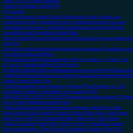
April 10, 2023
Miron Manega
Arhiva
Certitudinea print
INFO
0 Comment
#america
#Andrei Rațiu
#Andrei Ratiu
#andrei ratiu jurnalist new
york
#Andrei Ratiu Jurnalist Revista Certitudinea
#andrei ratiu new
york
#andrei rațiu new york
#andreirațiu
#andreiratiu
#AndreiRațiu
JurnalistRevistaCertitudina
#AndreiRatiu
SeniorAuthorRevistaCertitudinea
#andreiratiuautorrevistacertitudinea
#
Tate Top
G
#andrewandtristantate
#andrewtate
#andrewtatetopg
#Anglia
#articol
Trump
#donaldtrump
#Elton
Musk
#eltonmusk
#famoustatebrothers
#Frații Andrew şi Tristan Tate
in Ziarul Certitudinea
#Fratii Tate Revista
Certitudinea
#frațiiandrewşitristantatenusuntvinovati100%
#fratiitateare
york
#onu
#romania
#romaniacoruption
#romaniadeepstatetatebrothers
#
Author Andrei Ratiu New
York
#seniorauthorandreiratiunewyork
#tate
#Tate Brothers are Not
Guilty
#tate brothers certitudinea newspaper
#TATE
NEWS
#TATEARENOTGUILTY
#tatebrothers
#tatebrothers2023
#tat
Tate Academy
#thetateacademy
#Top
G
#topg
#tristantate
#uk
#un
#unitedstatesofamerica
#us
#usa
Andrei
Ratiu
Andrei Ratiu Jurnalist America
Andrei Ratiu New York
Andrei
Ratiu New York City Journalist
Andrei Rațiu New York Senior
Author Journalist
Andrei Ratiu Senior Autor Certitudinea
Andrew
Tate noutati
Andrew Tate Revista Certitudinea
Andrew Tate Top