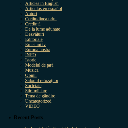
Articles in English
Artículos en español
Autori
Certitudinea print
Credință
De la lume adunate
Dezvăluiri
Editoriale
Emisiuni tv
Europa nostra
INFO
Istorie
Modelul de țară
Muzica
Opinii
Salonul refuzaților
Societate
Știri militare
Tema de gândire
Uncategorized
VIDEO
Recent Posts