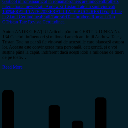
G
articol in romana
articol în română
brothers are innocent
brothers
international news
Fratii Andew si Tristan Tate nu sunt vinovati
100%
FRATII TATE 2023
FRATII TATE BUCURESTI
Frații Tate
in Ziarul Certitudinea
Frații Tate stiri
Tate brothers Romania
Top
G
Tristan Tate Revista Certitudinea
Autor: ANDREI RAȚIU Articol apărut în CERTITUDINEA Nr.
134 Celebrii influenceri şi milionari americani frații Andrew Tate şi
Tristan Tate nu par să fie vinovați de acuzațiile care planează asupra
lor. Aceasta este convingerea mea personală, categorică, şi o voi
susține până la capăt, indiferent dacă aceşti idoli a milioane de tineri
de pe toate…
Read More