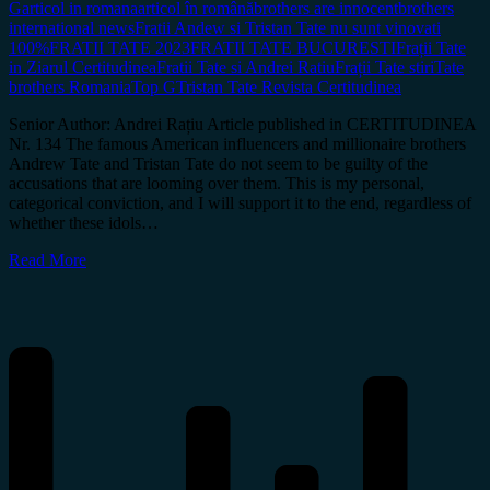
G
articol in romana
articol în română
brothers are innocent
brothers
international news
Fratii Andew si Tristan Tate nu sunt vinovati
100%
FRATII TATE 2023
FRATII TATE BUCURESTI
Frații Tate
in Ziarul Certitudinea
Fratii Tate si Andrei Ratiu
Frații Tate stiri
Tate
brothers Romania
Top G
Tristan Tate Revista Certitudinea
Senior Author: Andrei Rațiu Article published in CERTITUDINEA
Nr. 134 The famous American influencers and millionaire brothers
Andrew Tate and Tristan Tate do not seem to be guilty of the
accusations that are looming over them. This is my personal,
categorical conviction, and I will support it to the end, regardless of
whether these idols…
Read More