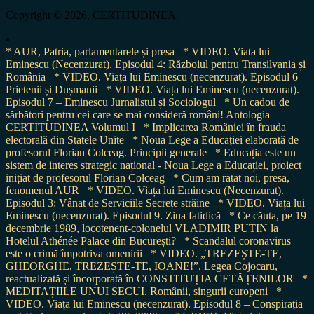
for:
Copyright © 2026, CERTITUDINEA.
* AUR, Patria, parlamentarele și presa
* VIDEO. Viata lui
Eminescu (Necenzurat). Episodul 4: Războiul pentru Transilvania și
România
* VIDEO. Viața lui Eminescu (necenzurat). Episodul 6 –
Prietenii și Dușmanii
* VIDEO. Viața lui Eminescu (necenzurat).
Episodul 7 – Eminescu Jurnalistul și Sociologul
* Un cadou de
sărbători pentru cei care se mai consideră români! Antologia
CERTITUDINEA Volumul I
* Implicarea României în frauda
electorală din Statele Unite
* Noua Lege a Educației elaborată de
profesorul Florian Colceag. Principii generale
* Educația este un
sistem de interes strategic național - Noua Lege a Educației, proiect
inițiat de profesorul Florian Colceag
* Cum am ratat noi, presa,
fenomenul AUR
* VIDEO. Viața lui Eminescu (Necenzurat).
Episodul 3: Vânat de Serviciile Secrete străine
* VIDEO. Viața lui
Eminescu (necenzurat). Episodul 9. Ziua fatidică
* Ce căuta, pe 19
decembrie 1989, locotenent-colonelul VLADIMIR PUTIN la
Hotelul Athénée Palace din București?
* Scandalul coronavirus
este o crimă împotriva omenirii
* VIDEO. „TREZEȘTE-TE,
GHEORGHE, TREZEȘTE-TE, IOANE!”. Legea Cojocaru,
reactualizată și încorporată în CONSTITUȚIA CETĂȚENILOR
*
MEDITAȚIILE UNUI SECUI. Românii, singurii europeni
*
VIDEO. Viața lui Eminescu (necenzurat). Episodul 8 – Conspirația