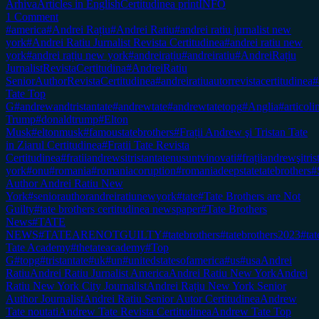
Arhiva
Articles in English
Certitudinea print
INFO
1 Comment
#america
#Andrei Rațiu
#Andrei Ratiu
#andrei ratiu jurnalist new
york
#Andrei Ratiu Jurnalist Revista Certitudinea
#andrei ratiu new
york
#andrei rațiu new york
#andreirațiu
#andreiratiu
#AndreiRațiu
JurnalistRevistaCertitudina
#AndreiRatiu
SeniorAuthorRevistaCertitudinea
#andreiratiuautorrevistacertitudinea
#
Tate Top
G
#andrewandtristantate
#andrewtate
#andrewtatetopg
#Anglia
#articol
Trump
#donaldtrump
#Elton
Musk
#eltonmusk
#famoustatebrothers
#Frații Andrew şi Tristan Tate
in Ziarul Certitudinea
#Fratii Tate Revista
Certitudinea
#fratiiandrewsitristantatenusuntvinovati
#frațiiandrewşitr
york
#onu
#romania
#romaniacoruption
#romaniadeepstatetatebrothers
#
Author Andrei Ratiu New
York
#seniorauthorandreiratiunewyork
#tate
#Tate Brothers are Not
Guilty
#tate brothers certitudinea newspaper
#Tate Brothers
News
#TATE
NEWS
#TATEARENOTGUILTY
#tatebrothers
#tatebrothers2023
#tat
Tate Academy
#thetateacademy
#Top
G
#topg
#tristantate
#uk
#un
#unitedstatesofamerica
#us
#usa
Andrei
Ratiu
Andrei Ratiu Jurnalist America
Andrei Ratiu New York
Andrei
Ratiu New York City Journalist
Andrei Rațiu New York Senior
Author Journalist
Andrei Ratiu Senior Autor Certitudinea
Andrew
Tate noutati
Andrew Tate Revista Certitudinea
Andrew Tate Top