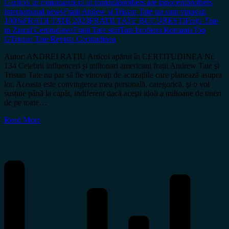
G
articol in romana
articol în română
brothers are innocent
brothers
international news
Fratii Andew si Tristan Tate nu sunt vinovati
100%
FRATII TATE 2023
FRATII TATE BUCURESTI
Frații Tate
in Ziarul Certitudinea
Frații Tate stiri
Tate brothers Romania
Top
G
Tristan Tate Revista Certitudinea
Autor: ANDREI RAȚIU Articol apărut în CERTITUDINEA Nr.
134 Celebrii influenceri şi milionari americani frații Andrew Tate şi
Tristan Tate nu par să fie vinovați de acuzațiile care planează asupra
lor. Aceasta este convingerea mea personală, categorică, şi o voi
susține până la capăt, indiferent dacă aceşti idoli a milioane de tineri
de pe toate…
Read More