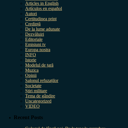
Articles in English
Artículos en español
Autori
Certitudinea print
Credință
De la lume adunate
Dezvăluiri
Editoriale
Emisiuni tv
Europa nostra
INFO
Istorie
Modelul de țară
Muzica
Opinii
Salonul refuzaților
Societate
Știri militare
Tema de gândire
Uncategorized
VIDEO
Recent Posts