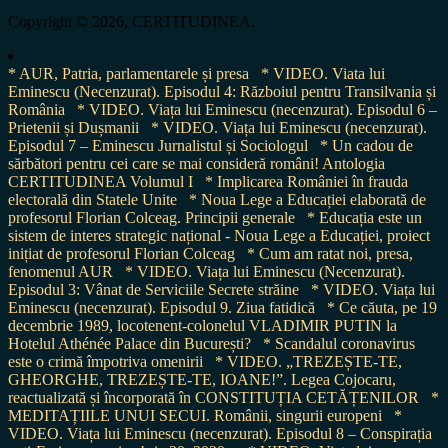
for:
Copyright © 2026, CERTITUDINEA.
* AUR, Patria, parlamentarele și presa
* VIDEO. Viata lui
Eminescu (Necenzurat). Episodul 4: Războiul pentru Transilvania și
România
* VIDEO. Viața lui Eminescu (necenzurat). Episodul 6 –
Prietenii și Dușmanii
* VIDEO. Viața lui Eminescu (necenzurat).
Episodul 7 – Eminescu Jurnalistul și Sociologul
* Un cadou de
sărbători pentru cei care se mai consideră români! Antologia
CERTITUDINEA Volumul I
* Implicarea României în frauda
electorală din Statele Unite
* Noua Lege a Educației elaborată de
profesorul Florian Colceag. Principii generale
* Educația este un
sistem de interes strategic național - Noua Lege a Educației, proiect
inițiat de profesorul Florian Colceag
* Cum am ratat noi, presa,
fenomenul AUR
* VIDEO. Viața lui Eminescu (Necenzurat).
Episodul 3: Vânat de Serviciile Secrete străine
* VIDEO. Viața lui
Eminescu (necenzurat). Episodul 9. Ziua fatidică
* Ce căuta, pe 19
decembrie 1989, locotenent-colonelul VLADIMIR PUTIN la
Hotelul Athénée Palace din București?
* Scandalul coronavirus
este o crimă împotriva omenirii
* VIDEO. „TREZEȘTE-TE,
GHEORGHE, TREZEȘTE-TE, IOANE!”. Legea Cojocaru,
reactualizată și încorporată în CONSTITUȚIA CETĂȚENILOR
*
MEDITAȚIILE UNUI SECUI. Românii, singurii europeni
*
VIDEO. Viața lui Eminescu (necenzurat). Episodul 8 – Conspirația