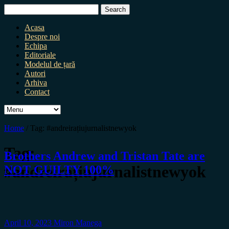
Search
for:
Acasa
Despre noi
Echipa
Editoriale
Modelul de țară
Autori
Arhiva
Contact
Home
/
Tag:
#andreirațiujurnalistnewyok
Tag:
Brothers Andrew and Tristan Tate are
#andreirațiujurnalistnewyok
NOT GUILTY 100%
April 10, 2023
Miron Manega