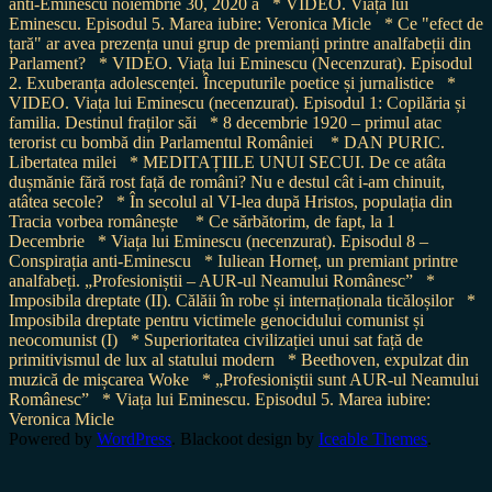
anti-Eminescu noiembrie 30, 2020 a
* VIDEO. Viața lui
Eminescu. Episodul 5. Marea iubire: Veronica Micle
* Ce "efect de
țară" ar avea prezența unui grup de premianți printre analfabeții din
Parlament?
* VIDEO. Viața lui Eminescu (Necenzurat). Episodul
2. Exuberanța adolescenței. Începuturile poetice și jurnalistice
*
VIDEO. Viața lui Eminescu (necenzurat). Episodul 1: Copilăria și
familia. Destinul fraților săi
* 8 decembrie 1920 – primul atac
terorist cu bombă din Parlamentul României
* DAN PURIC.
Libertatea milei
* MEDITAȚIILE UNUI SECUI. De ce atâta
dușmănie fără rost față de români? Nu e destul cât i-am chinuit,
atâtea secole?
* În secolul al VI-lea după Hristos, populația din
Tracia vorbea românește
* Ce sărbătorim, de fapt, la 1
Decembrie
* Viața lui Eminescu (necenzurat). Episodul 8 –
Conspirația anti-Eminescu
* Iuliean Horneț, un premiant printre
analfabeți. „Profesioniștii – AUR-ul Neamului Românesc”
*
Imposibila dreptate (II). Călăii în robe și internaționala ticăloșilor
*
Imposibila dreptate pentru victimele genocidului comunist și
neocomunist (I)
* Superioritatea civilizației unui sat față de
primitivismul de lux al statului modern
* Beethoven, expulzat din
muzică de mișcarea Woke
* „Profesioniștii sunt AUR-ul Neamului
Românesc”
* Viața lui Eminescu. Episodul 5. Marea iubire:
Veronica Micle
Powered by
WordPress
. Blackoot design by
Iceable Themes
.