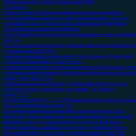
Arhiva
Articles in English
Certitudinea print
INFO
1 Comment
#america
#Andrei Rațiu
#Andrei Ratiu
#andrei ratiu jurnalist new
york
#Andrei Ratiu Jurnalist Revista Certitudinea
#andrei ratiu new
york
#andrei rațiu new york
#andreirațiu
#andreiratiu
#AndreiRațiu
JurnalistRevistaCertitudina
#AndreiRatiu
SeniorAuthorRevistaCertitudinea
#andreiratiuautorrevistacertitudinea
#
Tate Top
G
#andrewandtristantate
#andrewtate
#andrewtatetopg
#Anglia
#articol
Trump
#donaldtrump
#Elton
Musk
#eltonmusk
#famoustatebrothers
#Frații Andrew şi Tristan Tate
in Ziarul Certitudinea
#Fratii Tate Revista
Certitudinea
#fratiiandrewsitristantatenusuntvinovati
#frațiiandrewşitr
york
#onu
#romania
#romaniacoruption
#romaniadeepstatetatebrothers
#
Author Andrei Ratiu New
York
#seniorauthorandreiratiunewyork
#tate
#Tate Brothers are Not
Guilty
#tate brothers certitudinea newspaper
#Tate Brothers
News
#TATE
NEWS
#TATEARENOTGUILTY
#tatebrothers
#tatebrothers2023
#tat
Tate Academy
#thetateacademy
#Top
G
#topg
#tristantate
#uk
#un
#unitedstatesofamerica
#us
#usa
Andrei
Ratiu
Andrei Ratiu Jurnalist America
Andrei Ratiu New York
Andrei
Ratiu New York City Journalist
Andrei Rațiu New York Senior
Author Journalist
Andrei Ratiu Senior Autor Certitudinea
Andrew
Tate noutati
Andrew Tate Revista Certitudinea
Andrew Tate Top