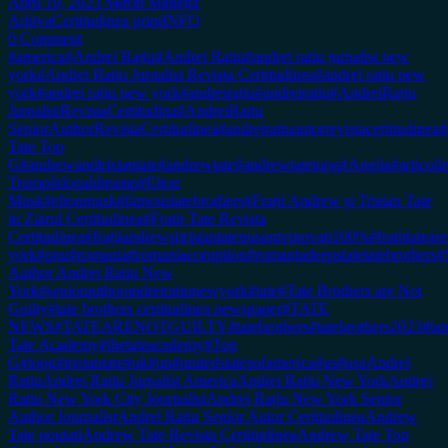
April 10, 2023
Miron Manega
Arhiva
Certitudinea print
INFO
0 Comment
#america
#Andrei Rațiu
#Andrei Ratiu
#andrei ratiu jurnalist new
york
#Andrei Ratiu Jurnalist Revista Certitudinea
#andrei ratiu new
york
#andrei rațiu new york
#andreirațiu
#andreiratiu
#AndreiRațiu
JurnalistRevistaCertitudina
#AndreiRatiu
SeniorAuthorRevistaCertitudinea
#andreiratiuautorrevistacertitudinea
#
Tate Top
G
#andrewandtristantate
#andrewtate
#andrewtatetopg
#Anglia
#articol
Trump
#donaldtrump
#Elton
Musk
#eltonmusk
#famoustatebrothers
#Frații Andrew şi Tristan Tate
in Ziarul Certitudinea
#Fratii Tate Revista
Certitudinea
#frațiiandrewşitristantatenusuntvinovati100%
#fratiitateare
york
#onu
#romania
#romaniacoruption
#romaniadeepstatetatebrothers
#
Author Andrei Ratiu New
York
#seniorauthorandreiratiunewyork
#tate
#Tate Brothers are Not
Guilty
#tate brothers certitudinea newspaper
#TATE
NEWS
#TATEARENOTGUILTY
#tatebrothers
#tatebrothers2023
#tat
Tate Academy
#thetateacademy
#Top
G
#topg
#tristantate
#uk
#un
#unitedstatesofamerica
#us
#usa
Andrei
Ratiu
Andrei Ratiu Jurnalist America
Andrei Ratiu New York
Andrei
Ratiu New York City Journalist
Andrei Rațiu New York Senior
Author Journalist
Andrei Ratiu Senior Autor Certitudinea
Andrew
Tate noutati
Andrew Tate Revista Certitudinea
Andrew Tate Top