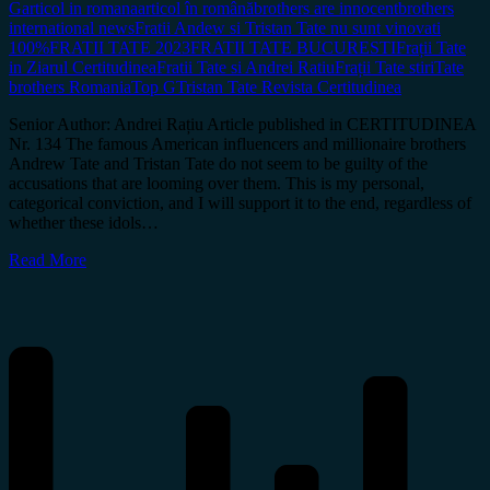
G
articol in romana
articol în română
brothers are innocent
brothers
international news
Fratii Andew si Tristan Tate nu sunt vinovati
100%
FRATII TATE 2023
FRATII TATE BUCURESTI
Frații Tate
in Ziarul Certitudinea
Fratii Tate si Andrei Ratiu
Frații Tate stiri
Tate
brothers Romania
Top G
Tristan Tate Revista Certitudinea
Senior Author: Andrei Rațiu Article published in CERTITUDINEA
Nr. 134 The famous American influencers and millionaire brothers
Andrew Tate and Tristan Tate do not seem to be guilty of the
accusations that are looming over them. This is my personal,
categorical conviction, and I will support it to the end, regardless of
whether these idols…
Read More