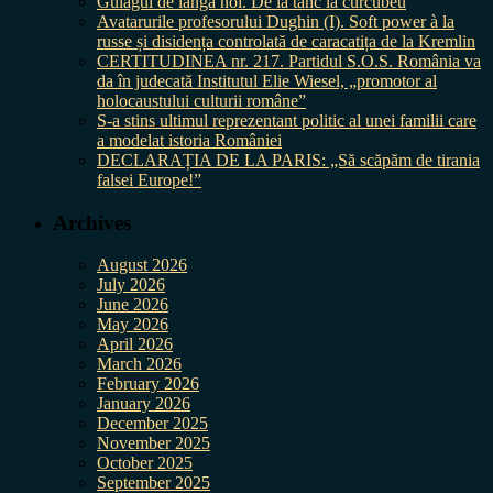
Gulagul de lângă noi. De la tanc la curcubeu
Avatarurile profesorului Dughin (I). Soft power à la
russe și disidența controlată de caracatița de la Kremlin
CERTITUDINEA nr. 217. Partidul S.O.S. România va
da în judecată Institutul Elie Wiesel, „promotor al
holocaustului culturii române”
S-a stins ultimul reprezentant politic al unei familii care
a modelat istoria României
DECLARAȚIA DE LA PARIS: „Să scăpăm de tirania
falsei Europe!”
Archives
August 2026
July 2026
June 2026
May 2026
April 2026
March 2026
February 2026
January 2026
December 2025
November 2025
October 2025
September 2025