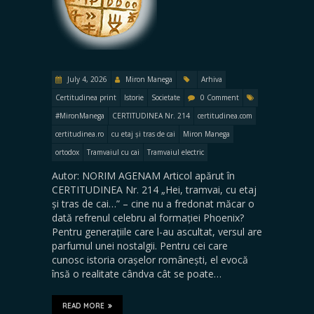
July 4, 2026
Miron Manega
Arhiva
Certitudinea print
Istorie
Societate
0 Comment
#MironManega
CERTITUDINEA Nr. 214
certitudinea.com
certitudinea.ro
cu etaj și tras de cai
Miron Manega
ortodox
Tramvaiul cu cai
Tramvaiul electric
Autor: NORIM AGENAM Articol apărut în
CERTITUDINEA Nr. 214 „Hei, tramvai, cu etaj
și tras de cai…” – cine nu a fredonat măcar o
dată refrenul celebru al formației Phoenix?
Pentru generațiile care l-au ascultat, versul are
parfumul unei nostalgii. Pentru cei care
cunosc istoria orașelor românești, el evocă
însă o realitate cândva cât se poate…
READ MORE