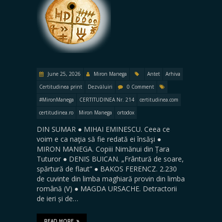
June 25, 2026
Miron Manega
Antet
Arhiva
Certitudinea print
Dezvăluiri
0 Comment
#MironManega
CERTITUDINEA Nr. 214
certitudinea.com
certitudinea.ro
Miron Manega
ortodox
DIN SUMAR ● MIHAI EMINESCU. Ceea ce
voim e ca naţia să fie redată ei însăşi ●
MIRON MANEGA. Copiii Nimănui din Țara
Tuturor ● DENIS BUICAN. „Frântură de soare,
spărtură de flaut” ● BAKOS FERENCZ. 2.230
de cuvinte din limba maghiară provin din limba
română (V) ● MAGDA URSACHE. Detractorii
de ieri și de…
READ MORE