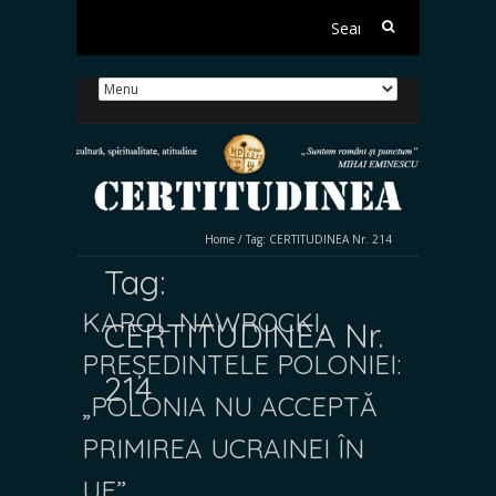
Search
for:
Home
/
Tag:
CERTITUDINEA Nr. 214
Tag:
KAROL NAWROCKI,
CERTITUDINEA Nr.
PREȘEDINTELE POLONIEI:
214
„POLONIA NU ACCEPTĂ
PRIMIREA UCRAINEI ÎN
UE”