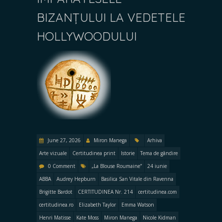
BIZANȚULUI LA VEDETELE
HOLLYWOODULUI
June 27, 2026
Miron Manega
Arhiva
Arte vizuale
Certitudinea print
Istorie
Tema de gândire
0 Comment
„La Blouse Roumaine”
24 iunie
ABBA
Audrey Hepburn
Basilica San Vitale din Ravenna
Brigitte Bardot
CERTITUDINEA Nr. 214
certitudinea.com
certitudinea.ro
Elizabeth Taylor
Emma Watson
Henri Matisse
Kate Moss
Miron Manega
Nicole Kidman