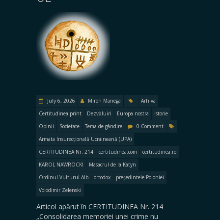
July 6, 2026
Miron Manega
Arhiva
Certitudinea print
Dezvăluiri
Europa nostra
Istorie
Opinii
Societate
Tema de gândire
0 Comment
Armata Insurecțională Ucraineană (UPA)
CERTITUDINEA Nr. 214
certitudinea.com
certitudinea.ro
KAROL NAWROCKI
Masacrul de la Katyn
Ordinul Vulturul Alb
ortodox
președintele Poloniei
Volodimir Zelenski
Articol apărut în CERTITUDINEA Nr. 214
„Consolidarea memoriei unei crime nu