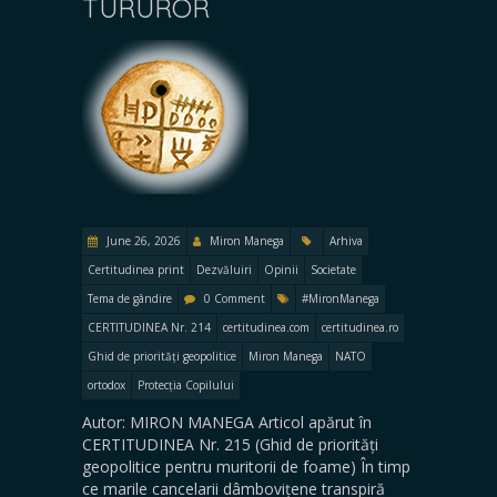
TURUROR
June 26, 2026
Miron Manega
Arhiva
Certitudinea print
Dezvăluiri
Opinii
Societate
Tema de gândire
0 Comment
#MironManega
CERTITUDINEA Nr. 214
certitudinea.com
certitudinea.ro
Ghid de priorități geopolitice
Miron Manega
NATO
ortodox
Protecția Copilului
Autor: MIRON MANEGA Articol apărut în
CERTITUDINEA Nr. 215 (Ghid de priorități
geopolitice pentru muritorii de foame) În timp
ce marile cancelarii dâmbovițene transpiră