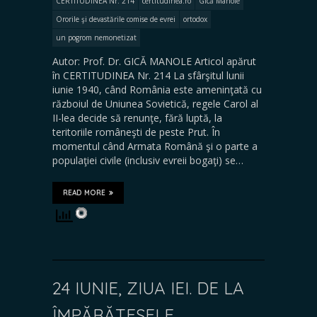
CERTITUDINEA Nr. 214
certitudinea.ro
Gică Manole
Ororile şi devastările comise de evrei
ortodox
un pogrom nemonetizat
Autor: Prof. Dr. GICĂ MANOLE Articol apărut
în CERTITUDINEA Nr. 214 La sfârşitul lunii
iunie 1940, când România este ameninţată cu
războiul de Uniunea Sovietică, regele Carol al
II-lea decide să renunţe, fără luptă, la
teritoriile româneşti de peste Prut. În
momentul când Armata Română şi o parte a
populaţiei civile (inclusiv evreii bogaţi) se…
READ MORE
24 IUNIE, ZIUA IEI. DE LA
ÎMPĂRĂTESELE