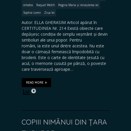
ortodox
Raquel Welch
Regina Maria și renașterea iei
Sophia Loren
Ziua Iei
Autor: ELLA GHERASIM Articol apărut în
CERTITUDINEA Nr. 214 Există obiecte care
depășesc condiția de simplu veșmânt și devin
simboluri ale unui popor. Pentru
români, ia este unul dintre acestea. Nu este
doar o cămașă femeiască împodobită cu
broderii. Este o carte de identitate țesută cu
acul, o memorie cusută pe pânză, o poveste
care traversează aproape…
READ MORE
COPIII NIMĂNUI DIN ȚARA