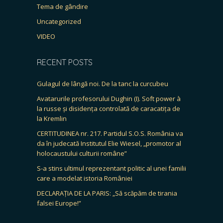
Tema de gândire
Uncategorized
VIDEO
RECENT POSTS
Gulagul de lângă noi. De la tanc la curcubeu
Avatarurile profesorului Dughin (I). Soft power à
la russe și disidența controlată de caracatița de
la Kremlin
CERTITUDINEA nr. 217. Partidul S.O.S. România va
da în judecată Institutul Elie Wiesel, „promotor al
holocaustului culturii române”
S-a stins ultimul reprezentant politic al unei familii
care a modelat istoria României
DECLARAȚIA DE LA PARIS: „Să scăpăm de tirania
falsei Europe!”