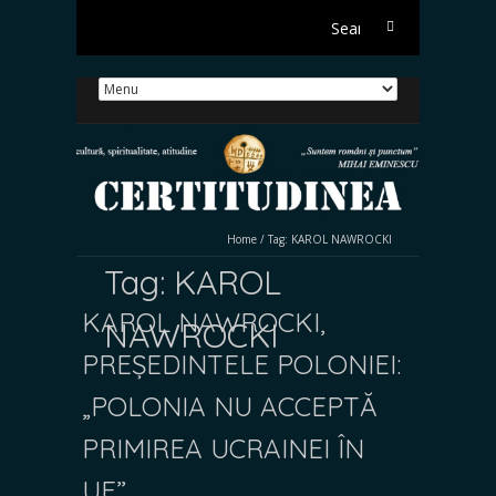
Search
for:
Home
/
Tag:
KAROL NAWROCKI
Tag:
KAROL
KAROL NAWROCKI,
NAWROCKI
PREȘEDINTELE POLONIEI:
„POLONIA NU ACCEPTĂ
PRIMIREA UCRAINEI ÎN
UE”