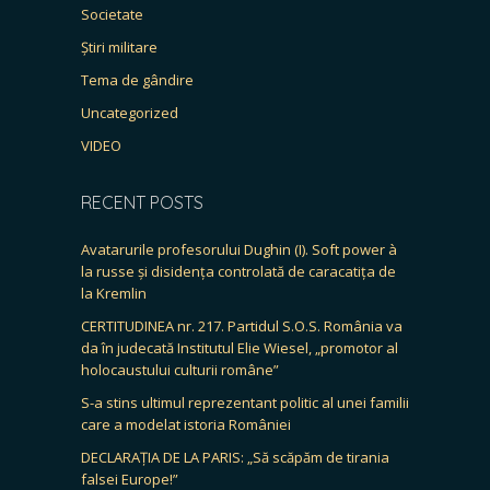
Societate
Știri militare
Tema de gândire
Uncategorized
VIDEO
RECENT POSTS
Avatarurile profesorului Dughin (I). Soft power à
la russe și disidența controlată de caracatița de
la Kremlin
CERTITUDINEA nr. 217. Partidul S.O.S. România va
da în judecată Institutul Elie Wiesel, „promotor al
holocaustului culturii române”
S-a stins ultimul reprezentant politic al unei familii
care a modelat istoria României
DECLARAȚIA DE LA PARIS: „Să scăpăm de tirania
falsei Europe!”