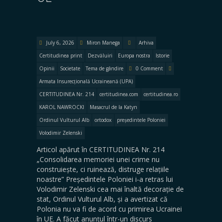
July 6, 2026
Miron Manega
Arhiva
Certitudinea print
Dezvăluiri
Europa nostra
Istorie
Opinii
Societate
Tema de gândire
0 Comment
Armata Insurecțională Ucraineană (UPA)
CERTITUDINEA Nr. 214
certitudinea.com
certitudinea.ro
KAROL NAWROCKI
Masacrul de la Katyn
Ordinul Vulturul Alb
ortodox
președintele Poloniei
Volodimir Zelenski
Articol apărut în CERTITUDINEA Nr. 214
„Consolidarea memoriei unei crime nu
construiește, ci ruinează, distruge relațiile
noastre” Președintele Poloniei i-a retras lui
Volodimir Zelenski cea mai înaltă decorație de
stat, Ordinul Vulturul Alb, și a avertizat că
Polonia nu va fi de acord cu primirea Ucrainei
în UE. A făcut anunțul într-un discurs