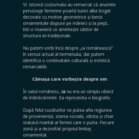
VI. Istoricii costumului au remarcat că anumite
personaje feminine poartă tunici albe bogat
decorate cu motive geometrice și benzi
ornamentale dispuse pe mâneci și la piept,
într-o manieră ce amintește izbitor de
structura iei tradiționale.
Nu putem vorbi încă despre „ia românească”
în sensul actual al termenului, dar putem
identifica o continuitate culturală și estetică
remarcabilă.
Cămașa care vorbește despre om
În satul românesc,
ia
nu era un simplu obiect
de îmbrăcăminte. Ea reprezenta o biografie.
După felul cusăturilor se putea afla regiunea
de proveniență, starea socială, vârsta și chiar
statutul marital al femeii care o purta. Fiecare
zonă și-a dezvoltat propriul limbaj
ornamental.