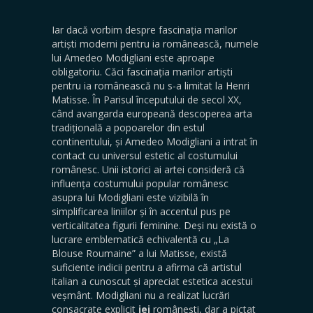
Iar dacă vorbim despre fascinația marilor
artiști moderni pentru ia românească, numele
lui Amedeo Modigliani este aproape
obligatoriu. Căci fascinația marilor artiști
pentru ia românească nu s-a limitat la Henri
Matisse. În Parisul începutului de secol XX,
când avangarda europeană descoperea arta
tradițională a popoarelor din estul
continentului, și Amedeo Modigliani a intrat în
contact cu universul estetic al costumului
românesc. Unii istorici ai artei consideră că
influența costumului popular românesc
asupra lui Modigliani este vizibilă în
simplificarea liniilor și în accentul pus pe
verticalitatea figurii feminine. Deși nu există o
lucrare emblematică echivalentă cu „La
Blouse Roumaine” a lui Matisse, există
suficiente indicii pentru a afirma că artistul
italian a cunoscut și apreciat estetica acestui
veșmânt. Modigliani nu a realizat lucrări
consacrate explicit
iei
românești, dar a pictat