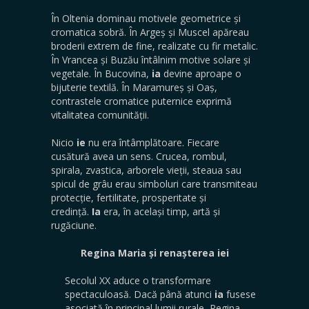
În Oltenia dominau motivele geometrice și
cromatica sobră. În Argeș și Muscel apăreau
broderii extrem de fine, realizate cu fir metalic.
În Vrancea și Buzău întâlnim motive solare și
vegetale. În Bucovina,
ia
devine aproape o
bijuterie textilă. În Maramureș și Oaș,
contrastele cromatice puternice exprimă
vitalitatea comunității.
Nicio
ie
nu era întâmplătoare. Fiecare
cusătură avea un sens. Crucea, rombul,
spirala, zvastica, arborele vieții, steaua sau
spicul de grâu erau simboluri care transmiteau
protecție, fertilitate, prosperitate și
credință.
Ia
era, în același timp, artă și
rugăciune.
Regina Maria și renașterea iei
Secolul XX aduce o transformare
spectaculoasă. Dacă până atunci
ia
fusese
asociată în principal lumii rurale, Regina