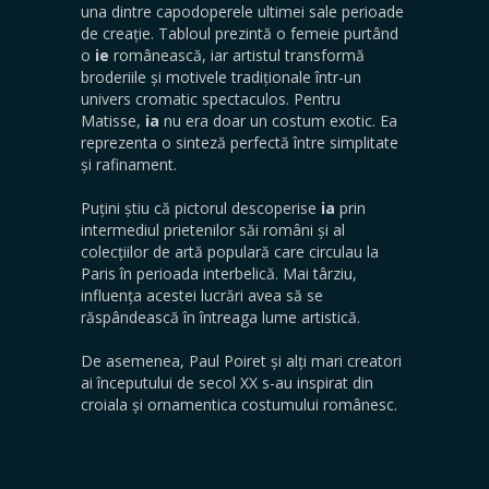
una dintre capodoperele ultimei sale perioade
de creație. Tabloul prezintă o femeie purtând
o
ie
românească, iar artistul transformă
broderiile și motivele tradiționale într-un
univers cromatic spectaculos. Pentru
Matisse,
ia
nu era doar un costum exotic. Ea
reprezenta o sinteză perfectă între simplitate
și rafinament.
Puțini știu că pictorul descoperise
ia
prin
intermediul prietenilor săi români și al
colecțiilor de artă populară care circulau la
Paris în perioada interbelică. Mai târziu,
influența acestei lucrări avea să se
răspândească în întreaga lume artistică.
De asemenea, Paul Poiret și alți mari creatori
ai începutului de secol XX s-au inspirat din
croiala și ornamentica costumului românesc.