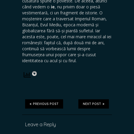
cusătură spune o poveste. De aceea, atunci
când vedem o
ie
, nu privim doar o piesă
vestimentară, ci un fragment de istorie. O
moștenire care a traversat Imperiul Roman,
Bizanțul, Evul Mediu, epoca modernă și
globalizarea fără să-și piardă sufletul. Iar
acesta este, poate, cel mai mare miracol al iei
românești: faptul că, după două mii de ani,
continuă să vorbească lumii despre
frumusețea unui popor care și-a cusut
identitatea cu acul și cu firul.
PREVIOUS POST
NEXT POST
Leave a Reply