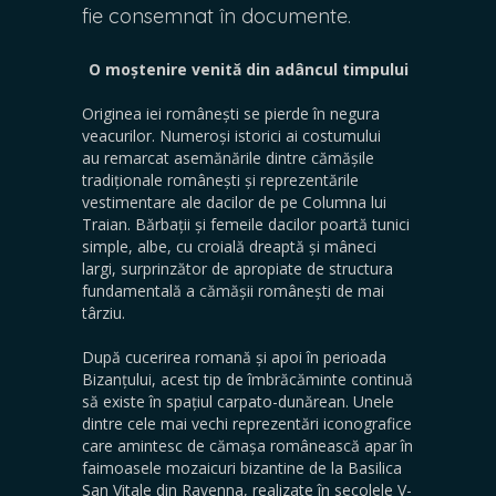
fie consemnat în documente.
O moștenire venită din adâncul timpului
Originea iei românești se pierde în negura
veacurilor. Numeroși istorici ai costumului
au remarcat asemănările dintre cămășile
tradiționale românești și reprezentările
vestimentare ale dacilor de pe Columna lui
Traian. Bărbații și femeile dacilor poartă tunici
simple, albe, cu croială dreaptă și mâneci
largi, surprinzător de apropiate de structura
fundamentală a cămășii românești de mai
târziu.
După cucerirea romană și apoi în perioada
Bizanțului, acest tip de îmbrăcăminte continuă
să existe în spațiul carpato-dunărean. Unele
dintre cele mai vechi reprezentări iconografice
care amintesc de cămașa românească apar în
faimoasele mozaicuri bizantine de la Basilica
San Vitale din Ravenna, realizate în secolele V-