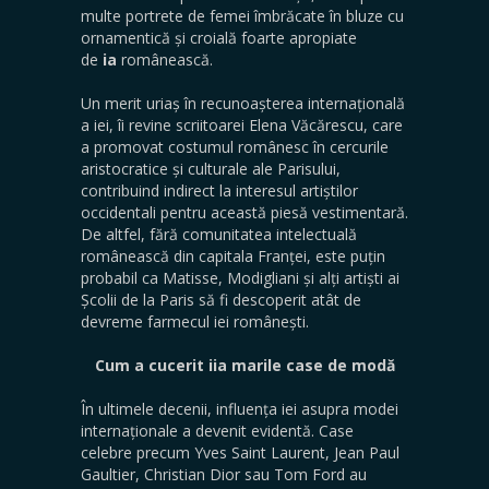
multe portrete de femei îmbrăcate în bluze cu
ornamentică și croială foarte apropiate
de
ia
românească.
Un merit uriaș în recunoașterea internațională
a iei, îi revine scriitoarei Elena Văcărescu, care
a promovat costumul românesc în cercurile
aristocratice și culturale ale Parisului,
contribuind indirect la interesul artiștilor
occidentali pentru această piesă vestimentară.
De altfel, fără comunitatea intelectuală
românească din capitala Franței, este puțin
probabil ca Matisse, Modigliani și alți artiști ai
Școlii de la Paris să fi descoperit atât de
devreme farmecul iei românești.
Cum a cucerit iia marile case de modă
În ultimele decenii, influența iei asupra modei
internaționale a devenit evidentă. Case
celebre precum Yves Saint Laurent, Jean Paul
Gaultier, Christian Dior sau Tom Ford au