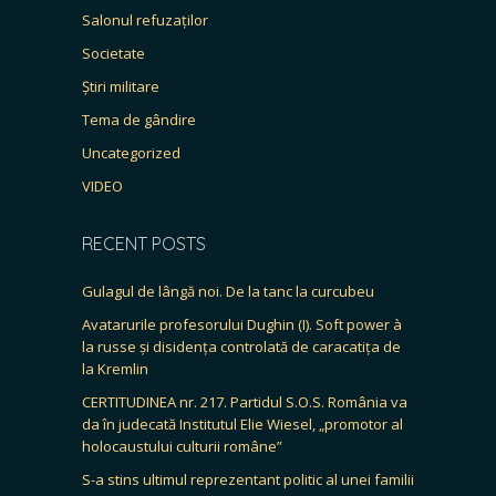
Salonul refuzaților
Societate
Știri militare
Tema de gândire
Uncategorized
VIDEO
RECENT POSTS
Gulagul de lângă noi. De la tanc la curcubeu
Avatarurile profesorului Dughin (I). Soft power à
la russe și disidența controlată de caracatița de
la Kremlin
CERTITUDINEA nr. 217. Partidul S.O.S. România va
da în judecată Institutul Elie Wiesel, „promotor al
holocaustului culturii române”
S-a stins ultimul reprezentant politic al unei familii