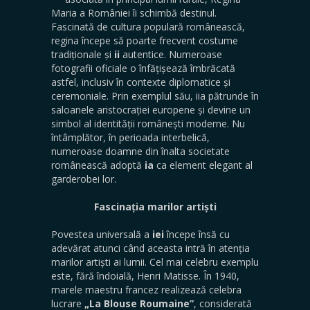
Maria a României îi schimbă destinul.
Fascinată de cultura populară românească,
regina începe să poarte frecvent costume
tradiționale și
ii
autentice. Numeroase
fotografii oficiale o înfățișează îmbrăcată
astfel, inclusiv în contexte diplomatice și
ceremoniale. Prin exemplul său, iia pătrunde în
saloanele aristocrației europene și devine un
simbol al identității românești moderne. Nu
întâmplător, în perioada interbelică,
numeroase doamne din înalta societate
românească adoptă
ia
ca element elegant al
garderobei lor.
Fascinația marilor artiști
Povestea universală a
iei
începe însă cu
adevărat atunci când aceasta intră în atenția
marilor artiști ai lumii. Cel mai celebru exemplu
este, fără îndoială, Henri Matisse. În 1940,
marele maestru francez realizează celebra
lucrare
„La Blouse Roumaine”
, considerată