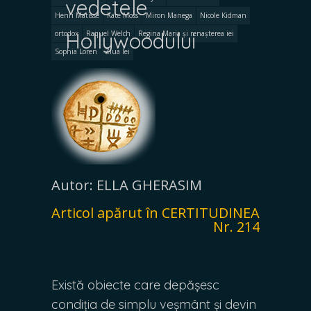
vedetele
Henri Matisse
Kate Moss
Miron Manega
Nicole Kidman
Hollywoodului
ortodox
Raquel Welch
Regina Maria și renașterea iei
Sophia Loren
Ziua Iei
Autor: ELLA GHERASIM
Articol apărut în CERTITUDINEA
Nr. 214
Există obiecte care depășesc
condiția de simplu veșmânt și devin