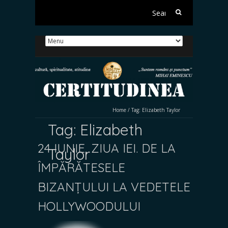
Search
for:
Home
/
Tag:
Elizabeth Taylor
Tag:
Elizabeth
24 IUNIE, ZIUA IEI. DE LA
Taylor
ÎMPĂRĂTESELE
BIZANȚULUI LA VEDETELE
HOLLYWOODULUI