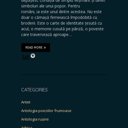
depășesc condiția de simplu veșmânt și devin
simboluri ale unui popor. Pentru
români, ia este unul dintre acestea. Nu este
doar o cămașă femeiască împodobită cu
broderii. Este o carte de identitate țesută cu
acul, o memorie cusută pe pânză, o poveste
care traversează aproape…
READ MORE
CATEGORIES
Antet
Antologia poeziilor frumoase
Antologia rușinii
Arhiva