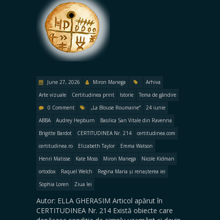
June 27, 2026
Miron Manega
Arhiva
Arte vizuale
Certitudinea print
Istorie
Tema de gândire
0 Comment
„La Blouse Roumaine”
24 iunie
ABBA
Audrey Hepburn
Basilica San Vitale din Ravenna
Brigitte Bardot
CERTITUDINEA Nr. 214
certitudinea.com
certitudinea.ro
Elizabeth Taylor
Emma Watson
Henri Matisse
Kate Moss
Miron Manega
Nicole Kidman
ortodox
Raquel Welch
Regina Maria și renașterea iei
Sophia Loren
Ziua Iei
Autor: ELLA GHERASIM Articol apărut în
CERTITUDINEA Nr. 214 Există obiecte care