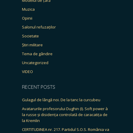
Modelul de țară
Muzica
Opinii
Salonul refuzaților
Societate
Știri militare
Tema de gândire
Uncategorized
VIDEO
RECENT POSTS
Gulagul de lângă noi. De la tanc la curcubeu
Avatarurile profesorului Dughin (I). Soft power à
la russe și disidența controlată de caracatița de
la Kremlin
CERTITUDINEA nr. 217. Partidul S.O.S. România va