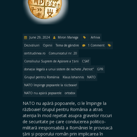
June 29, 2024
Miron Manega
Arhiva
Dezvăluiri
Opinii
Tema de gândire
1 Comment
certitudinea.ro
Comunicatul nr. 20
Consiliului Suprem de Apărare a Țării
CSAT
donația ilegală a unui sistem de rachete „Patriot”
GPR
Grupul pentru România
Klaus Iohannis
NATO
NATO împinge popoarele la războaie!
NATO nu apără popoarele
ortodox
NATO nu apără popoarele, ci le împinge la
războaie! Grupul pentru România a atras
atenția în mod repetat asupra gravelor riscuri
de securitate pe care conducerea politico-
militară iresponsabilă a României le provoacă
țării și poporului român prin implicarea în