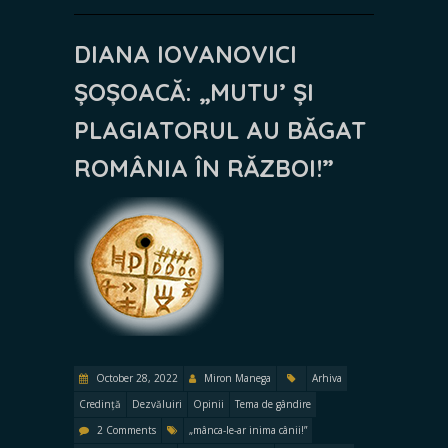
DIANA IOVANOVICI
ȘOȘOACĂ:
„MUTU’ ȘI
PLAGIATORUL AU BĂGAT
ROMÂNIA ÎN RĂZBOI!”
October 28, 2022
Miron Manega
Arhiva
Credință
Dezvăluiri
Opinii
Tema de gândire
2 Comments
„mânca-le-ar inima cânii!”