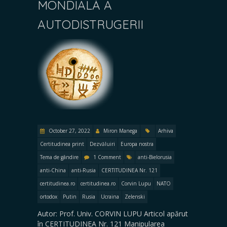
MONDIALĂ A
AUTODISTRUGERII
October 27, 2022
Miron Manega
Arhiva
Certitudinea print
Dezvăluiri
Europa nostra
Tema de gândire
1 Comment
anti-Bielorusia
anti-China
anti-Rusia
CERTITUDINEA Nr. 121
certitudinea.ro
certitudinea.ro
Corvin Lupu
NATO
ortodox
Putin
Rusia
Ucraina
Zelenski
Autor: Prof. Univ. CORVIN LUPU Articol apărut
în CERTITUDINEA Nr. 121 Manipularea