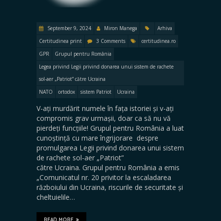
September 9, 2024
Miron Manega
Arhiva
Certitudinea print
3 Comments
certitudinea.ro
GPR
Grupul pentru România
Legea privind Legii privind donarea unui sistem de rachete
sol-aer „Patriot” către Ucraina
NATO
ortodox
sistem Patriot
Ucraina
V-ați murdărit numele în fața istoriei și v-ați
compromis grav urmașii, doar ca să nu vă
pierdeți funcțiile! Grupul pentru România a luat
cunoștință cu mare îngrijorare despre
promulgarea Legii privind donarea unui sistem
de rachete sol-aer „Patriot”
către Ucraina. Grupul pentru România a emis
„Comunicatul nr. 20 privitor la escaladarea
războiului din Ucraina, riscurile de securitate și
cheltuielile…
READ MORE