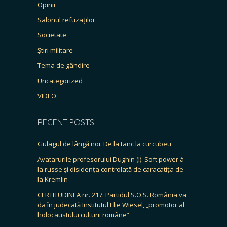
Opinii
Salonul refuzaților
Societate
Știri militare
Tema de gândire
Uncategorized
VIDEO
RECENT POSTS
Gulagul de lângă noi. De la tanc la curcubeu
Avatarurile profesorului Dughin (I). Soft power à
la russe și disidența controlată de caracatița de
la Kremlin
CERTITUDINEA nr. 217. Partidul S.O.S. România va
da în judecată Institutul Elie Wiesel, „promotor al
holocaustului culturii române”