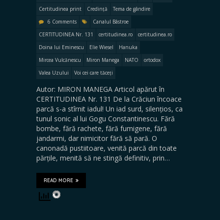
Certitudinea print
Credință
Tema de gândire
6 Comments
Canalul Bâstroe
CERTITUDINEA Nr. 131
certitudinea.ro
certitudinea.ro
Doina lui Eminescu
Elie Wiesel
Hanuka
Mircea Vulcănescu
Miron Manega
NATO
ortodox
Valea Uzului
Voi cei care tăceți
Autor: MIRON MANEGA Articol apărut în
CERTITUDINEA Nr. 131 De la Crăciun încoace
parcă s-a stîrnit iadul! Un iad surd, silențios, ca
tunul sonic al lui Gogu Constantinescu. Fără
bombe, fără rachete, fără fumigene, fără
jandarmi, dar nimicitor fără să pară. O
canonadă pustiitoare, venită parcă din toate
părțile, menită să ne stingă definitiv, prin…
READ MORE