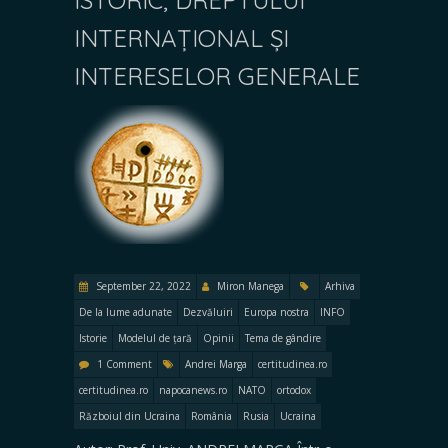
INTERNAȚIONAL ȘI
INTERESELOR GENERALE
September 22, 2022
Miron Manega
Arhiva
De la lume adunate
Dezvăluiri
Europa nostra
INFO
Istorie
Modelul de țară
Opinii
Tema de gândire
1 Comment
Andrei Marga
certitudinea.ro
certitudinea.ro
napocanews.ro
NATO
ortodox
Războiul din Ucraina
România
Rusia
Ucraina