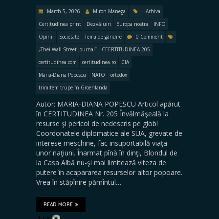
March 5, 2026
Miron Manega
Arhiva
Certitudinea print
Dezvăluiri
Europa nostra
INFO
Opinii
Societate
Tema de gândire
0 Comment
„Thei Wall Street Journal”
CEERTITUDINEA 205
certitudinea.com
certitudinea.ro
CIA
Maria-Diana Popescu
NATO
ortodox
trimitem trupe în Groenlanda
Autor: MARIA-DIANA POPESCU Articol apărut
în CERTITUDINEA Nr. 205 Învălmăşeală la
resurse şi pericol de nedescris pe glob!
Coordonatele diplomatice ale SUA, grevate de
interese meschine, fac insuportabilă viaţa
unor naţiuni. Înarmat pînă în dinţi, Blondul de
la Casa Albă nu-şi mai limitează viteza de
putere în acapararea resurselor altor popoare.
Vrea în stăpînire pămîntul…
READ MORE