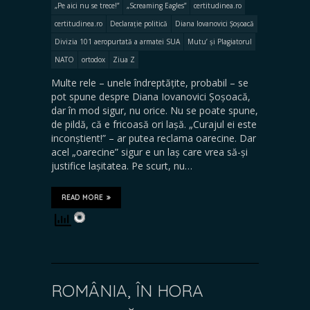
„Pe aici nu se trece!”
„Screaming Eagles”
certitudinea.ro
certitudinea.ro
Declarație politică
Diana Iovanovici Șoșoacă
Divizia 101 aeropurtată a armatei SUA
Mutu’ și Plagiatorul
NATO
ortodox
Ziua Z
Multe rele – unele îndreptățite, probabil – se
pot spune despre Diana Iovanovici Șoșoacă,
dar în mod sigur, nu orice. Nu se poate spune,
de pildă, că e fricoasă ori lașă. „Curajul ei este
inconștient!” – ar putea reclama oarecine. Dar
acel „oarecine” sigur e un laș care vrea să-și
justifice lașitatea. Pe scurt, nu…
READ MORE
ROMÂNIA, ÎN HORA