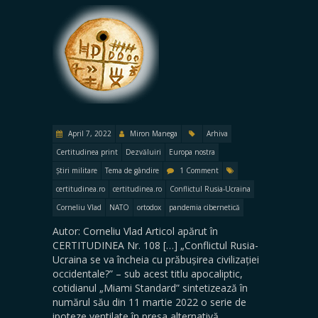
April 7, 2022
Miron Manega
Arhiva
Certitudinea print
Dezvăluiri
Europa nostra
Știri militare
Tema de gândire
1 Comment
certitudinea.ro
certitudinea.ro
Conflictul Rusia-Ucraina
Corneliu Vlad
NATO
ortodox
pandemia cibernetică
Autor: Corneliu Vlad Articol apărut în
CERTITUDINEA Nr. 108 […] „Conflictul Rusia-
Ucraina se va încheia cu prăbușirea civilizației
occidentale?” – sub acest titlu apocaliptic,
cotidianul „Miami Standard” sintetizează în
numărul său din 11 martie 2022 o serie de
ipoteze ventilate în presa alternativă