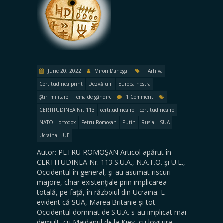
June 20, 2022
Miron Manega
Arhiva
Certitudinea print
Dezvăluiri
Europa nostra
Știri militare
Tema de gândire
1 Comment
CERTITUDINEA Nr. 113
certitudinea.ro
certitudinea.ro
NATO
ortodox
Petru Romoșan
Putin
Rusia
SUA
Ucraina
UE
Autor: PETRU ROMOȘAN Articol apărut în
CERTITUDINEA Nr. 113 S.U.A., N.A.T.O. şi U.E.,
Occidentul în general, şi-au asumat riscuri
majore, chiar existenţiale prin implicarea
totală, pe faţă, în războiul din Ucraina. E
evident că SUA, Marea Britanie şi tot
Occidentul dominat de S.U.A. s-au implicat mai
demult, cu Maidanul de la Kiev, cu lovitura