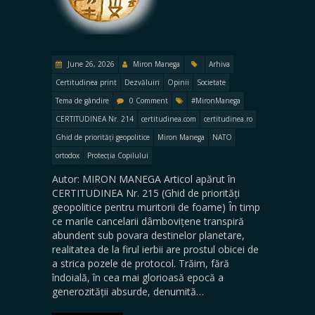
June 26, 2026
Miron Manega
Arhiva
Certitudinea print
Dezvăluiri
Opinii
Societate
Tema de gândire
0 Comment
#MironManega
CERTITUDINEA Nr. 214
certitudinea.com
certitudinea.ro
Ghid de priorități geopolitice
Miron Manega
NATO
ortodox
Protecția Copilului
Autor: MIRON MANEGA Articol apărut în
CERTITUDINEA Nr. 215 (Ghid de priorități
geopolitice pentru muritorii de foame) În timp
ce marile cancelarii dâmbovițene transpiră
abundent sub povara destinelor planetare,
realitatea de la firul ierbii are prostul obicei de
a strica pozele de protocol. Trăim, fără
îndoială, în cea mai glorioasă epocă a
generozității absurde, denumită…