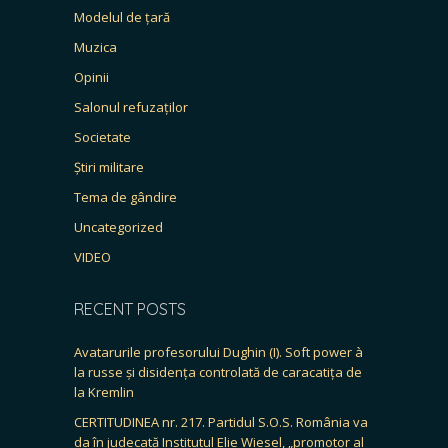
Modelul de țară
Muzica
Opinii
Salonul refuzaților
Societate
Știri militare
Tema de gândire
Uncategorized
VIDEO
RECENT POSTS
Avatarurile profesorului Dughin (I). Soft power à
la russe și disidența controlată de caracatița de
la Kremlin
CERTITUDINEA nr. 217. Partidul S.O.S. România va
da în judecată Institutul Elie Wiesel, „promotor al