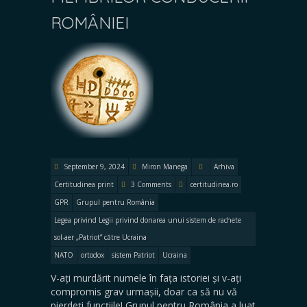
ROMÂNIEI
September 9, 2024
Miron Manega
Arhiva
Certitudinea print
3 Comments
certitudinea.ro
GPR
Grupul pentru România
Legea privind Legii privind donarea unui sistem de rachete
sol-aer „Patriot” către Ucraina
NATO
ortodox
sistem Patriot
Ucraina
V-ați murdărit numele în fața istoriei și v-ați
compromis grav urmașii, doar ca să nu vă
pierdeți funcțiile! Grupul pentru România a luat