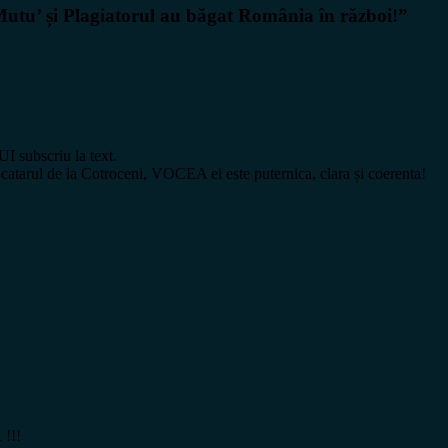
utu’ și Plagiatorul au băgat România în război!”
 subscriu la text.
 locatarul de la Cotroceni, VOCEA ei este puternica, clara și coerenta!
!!!