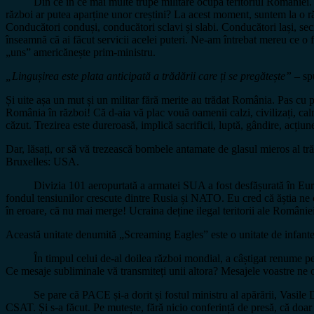
Din ce în ce mai multe trupe militare ocupă teritoriul României. Am 
război ar putea aparține unor creștini? La acest moment, suntem la o ră
Conducători conduși, conducători sclavi și slabi. Conducători lași, seci,
înseamnă că ai făcut servicii acelei puteri. Ne-am întrebat mereu ce o 
„uns” americănește prim-ministru.
„Lingușirea este plata anticipată a trădării care ți se pregătește”
– sp
Și uite așa un mut și un militar fără merite au trădat România. Pas cu pa
România în război! Că d-aia vă plac vouă oamenii calzi, civilizați, calm
căzut. Trezirea este dureroasă, implică sacrificii, luptă, gândire, acțiun
Dar, lăsați, or să vă trezească bombele antamate de glasul mieros al tr
Bruxelles: USA.
Divizia 101 aeropurtată a armatei SUA a fost desfășurată în Europa 
fondul tensiunilor crescute dintre Rusia și NATO. Eu cred că ăștia 
în eroare, că nu mai merge! Ucraina deține ilegal teritorii ale Români
Această unitate denumită „Screaming Eagles” este o unitate de infanteri
În timpul celui de-al doilea război mondial, a câștigat renume pen
Ce mesaje subliminale vă transmiteți unii altora? Mesajele voastre n
Se pare că PACE și-a dorit și fostul ministru al apărării, Vasile Dân
CSAT. Și s-a făcut. Pe mutește, fără nicio conferință de presă, că doar