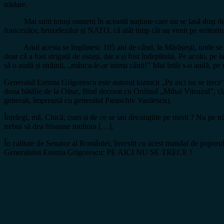
trădare.
Mai sunt totuși oameni în această națiune care nu se lasă duși de mier
francezilor, bruxelezilor și NATO, că atât timp cât au venit pe teri
Anul acesta se împlinesc 105 ani de când, la Mărășești, unde se dăd
doar că a fost strigată de ostași, dar a și fost îndeplinită. Pe acolo, pe
să o audă și străinii, „mânca-le-ar inima cânii!” Mai întâi s-o audă, pe
Generalul Eremia Grigorescu este autorul lozincii „Pe aici nu se trece” d
doua bătălie de la Oituz, fiind decorat cu Ordinul „Mihai Viteazul”, cl
generali, împreună cu generalul Paraschiv Vasilescu).
Înțelegi, mă, Ciucă, cum și de ce se iau decorațiile pe merit ? Nu pe t
trebui să dea frisoane multora […].
În calitate de Senator al României, învestit cu acest mandat de poporul 
Generalului Eremia Grigorescu: PE AICI NU SE TRECE !