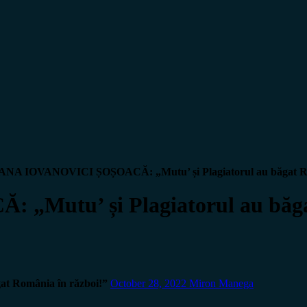
ANA IOVANOVICI ȘOȘOACĂ:
„Mutu’ și Plagiatorul au băgat 
CĂ:
„Mutu’ și Plagiatorul au băg
gat România în război!”
October 28, 2022
Miron Manega