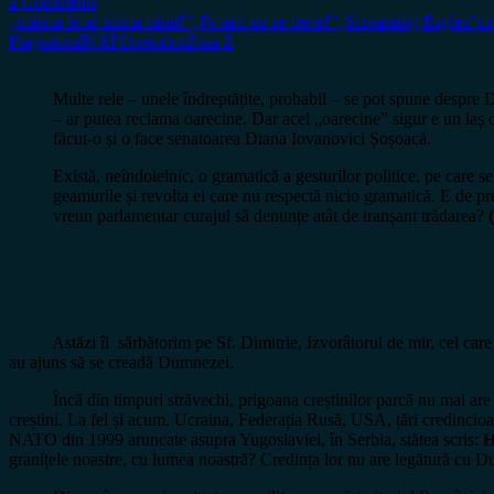
2 Comments
„mânca-le-ar inima cânii!”
„Pe aici nu se trece!”
„Screaming Eagles”
ce
Plagiatorul
NATO
ortodox
Ziua Z
Multe rele – unele îndreptățite, probabil – se pot spune despre 
– ar putea reclama oarecine. Dar acel „oarecine” sigur e un laș ca
făcut-o și o face senatoarea Diana Iovanovici Șoșoacă.
Există, neîndoielnic, o gramatică a gesturilor politice, pe care
geamurile și revolta ei care nu respectă nicio gramatică. E de pr
vreun parlamentar curajul să denunțe atât de tranșant trădarea?
(
Astăzi îl sărbătorim pe Sf. Dimitrie, Izvorâtorul de mir, cel care tă
au ajuns să se creadă Dumnezei.
Încă din timpuri străvechi, prigoana creștinilor parcă nu mai are sf
creștini. La fel și acum. Ucraina, Federația Rusă, USA, țări credincio
NATO din 1999 aruncate asupra Yugoslaviei, în Serbia, stătea scris:
H
granițele noastre, cu lumea noastră? Credința lor nu are legătură cu Du