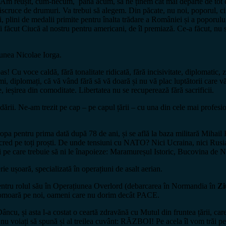
reușit, cum-necum, până acum, să ne ținem cât mai departe de tot ce î
scruce de drumuri. Va trebui să alegem. Din păcate, nu noi, poporul, ci e
 plini de medalii primite pentru înalta trădare a României și a poporului r
fi făcut Ciucă al nostru pentru americani, de îl premiază. Ce-a făcut, nu
unea Nicolae Iorga.
s! Cu voce caldă, fără tonalitate ridicată, fără incisivitate, diplomatic, 
i, diplomați, că vă vând fără să vă doară și nu vă plac luptătorii care vă
e, ieșirea din comoditate. Libertatea nu se recuperează fără sacrificii.
ădării. Ne-am trezit pe cap – pe capul țării – cu una din cele mai profes
pentru prima dată după 78 de ani, și se află la baza militară Mihail 
ne cred pe toți proști. De unde tensiuni cu NATO? Nici Ucraina, nici R
ei pe care trebuie să ni le înapoieze: Maramureșul Istoric, Bucovina de 
e ușoară, specializată în operațiuni de asalt aerian.
tru rolul său în Operațiunea Overlord (debarcarea în Normandia în
Zi
e omoară pe noi, oameni care nu dorim decât PACE.
cu, și asta l-a costat o ceartă zdravănă cu Mutul din fruntea țării, c
 nu voiați să spună și al treilea cuvânt: RĂZBOI! Pe acela îl vom trăi pe 