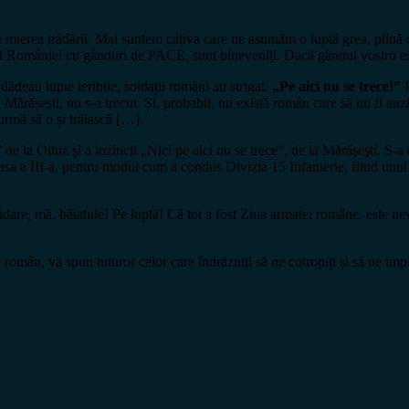
ea trădării. Mai suntem câțiva care ne asumăm o luptă grea, plină de sa
toriul României cu gânduri de PACE, sunt bineveniți. Dacă gândul vostr
eau lupte teribile, soldații români au strigat:
„Pe aici nu se trece!”
P
 la Mărășești, nu s-a trecut. Și, probabil, nu există român care să nu fi auz
 urmă să o și trăiască […].
e la Oituz şi a lozincii „Nici pe aici nu se trece”, de la Mărăşeşti. S-a d
asa a III-a, pentru modul cum a condus Divizia 15 Infanterie, fiind unul d
rădare, mă, băiatule! Pe luptă! Că tot a fost Ziua armatei române, este ne
român, vă spun tuturor celor care îndrăzniți să ne cotropiți și să ne impl