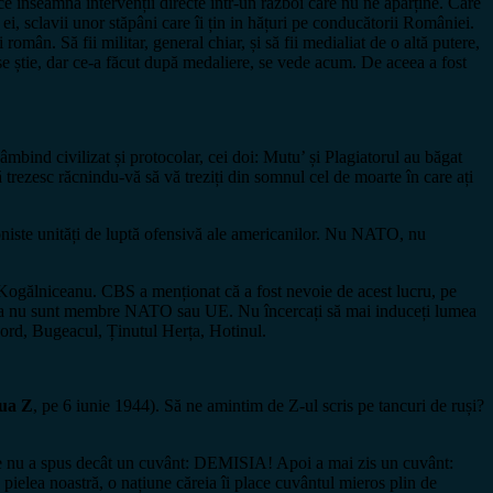
nseamnă intervenții directe într-un război care nu ne aparține. Care
i, sclavii unor stăpâni care îi țin in hățuri pe conducătorii României.
omân. Să fii militar, general chiar, și să fii medialiat de o altă putere,
 se știe, dar ce-a făcut după medaliere, se vede acum. De aceea a fost
zâmbind civilizat și protocolar, cei doi: Mutu’ și Plagiatorul au băgat
 trezesc răcnindu-vă să vă treziți din somnul cel de moarte în care ați
ioniste unități de luptă ofensivă ale americanilor. Nu NATO, nu
Kogălniceanu. CBS a menționat că a fost nevoie de acest lucru, pe
usia nu sunt membre NATO sau UE. Nu încercați să mai induceți lumea
Nord, Bugeacul, Ținutul Herța, Hotinul.
ua Z
, pe 6 iunie 1944). Să ne amintim de Z-ul scris pe tancuri de ruși?
are nu a spus decât un cuvânt: DEMISIA! Apoi a mai zis un cuvânt:
pielea noastră, o națiune căreia îi place cuvântul mieros plin de