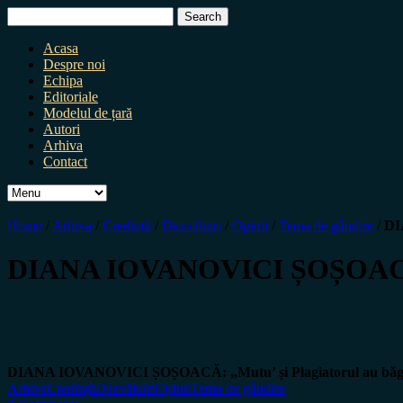
Search
for:
Acasa
Despre noi
Echipa
Editoriale
Modelul de țară
Autori
Arhiva
Contact
Home
/
Arhiva
/
Credință
/
Dezvăluiri
/
Opinii
/
Tema de gândire
/
DI
DIANA IOVANOVICI ȘOȘOA
DIANA IOVANOVICI ȘOȘOACĂ:
„Mutu’ și Plagiatorul au bă
Arhiva
Credință
Dezvăluiri
Opinii
Tema de gândire