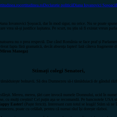
rtitudinea.ro
certitudinea.ro
Declarație politică
Diana Iovanovici Șoșoacă
Diana Iovanovici Șoșoacă, dar în mod sigur, nu orice. Nu se poate spune, 
re vrea să-și justifice lașitatea. Pe scurt, nu știu să fi existat vreun p
 senatoarea nu o prea respectă. Dar când România se face praf și Parlamen
eferat fapta fără gramatică, decât absența faptei! Iată câteva fragmente d
Miron Manega)
Stimați colegi Senatori,
măduiește bolnavii. Să dea Dumnezeu să-i tămăduiacă de gândul războiul
ârșit. Mereu, mereu, țări care invocă numele Domnului, ucid în numele u
ase, cu mulți creștini! Cel puțin așa se recomandă. Pe bancnotele USA st
appy Easter!
(Paște fericit). Interesant cum totul se leagă! Stăm să ne 
mnezeu, poate cu celălalt, pentru că numai răul își dorește război.