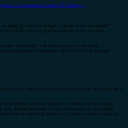
Divizia 101 aeropurtată a armatei SUA
Mutu’ și
de pildă, că e fricoasă ori lașă.
„Curajul ei este inconștient!”
arlamentar român care să fi spus lucrurilor pe nume așa cum a
tul tace „gramatical”, e de preferat vocea ei care sparge
in declarația politică a senatoarei, din 26.10.2022. A mai avut
ui pe toți conducătorii de țări, care nu-și doresc decât războaie și
nei credințe care nu are legătură cu credința. Creștini contra
ă scris :
In God we trust!
(Credem în Dumnezeu). Pe bombele
întrebăm în ce cred marile puteri care se joacă cu viețile noastre, cu