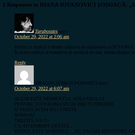
2 Responses to
DIANA IOVANOVICI ȘOȘOACĂ:
„M
Tarabosstes
says:
October 29, 2022 at 2:06 am
Pentru ca topicul e despre căutarea și exprimarea ADEVARULUI
În acest context al tentativei de lovitură de stat, venita dinspre
Reply
DRAGOS SERBAN POPOVICI
says:
October 29, 2022 at 6:07 am
ACUM ESTE MOMENTUL ADEVARULUI
PENTRU TOTI ROMANII DE PRETUTINDENI
O VIATA AVEM SI O CINSTE
ROMANI
TREZITI- VA !!!!
CA ATI DORMIT DESTUL…
PATRIA ESTE NORODUL…NU TAGMA JEFUITORILOR 