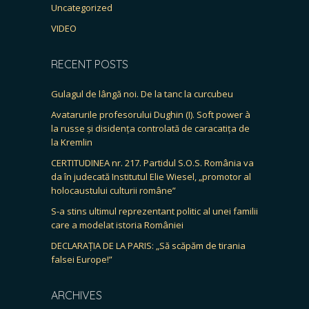
Uncategorized
VIDEO
RECENT POSTS
Gulagul de lângă noi. De la tanc la curcubeu
Avatarurile profesorului Dughin (I). Soft power à
la russe și disidența controlată de caracatița de
la Kremlin
CERTITUDINEA nr. 217. Partidul S.O.S. România va
da în judecată Institutul Elie Wiesel, „promotor al
holocaustului culturii române”
S-a stins ultimul reprezentant politic al unei familii
care a modelat istoria României
DECLARAȚIA DE LA PARIS: „Să scăpăm de tirania
falsei Europe!”
ARCHIVES