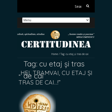
Search
for:
Home
/
Tag:
cu etaj și tras de cai
Tag:
cu etaj și tras
„HEI, TRAMVAI, CU ETAJ ȘI
de cai
TRAS DE CAI…!”