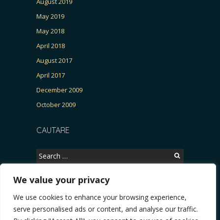
August 2019
May 2019
May 2018
April 2018
August 2017
April 2017
December 2009
October 2009
CAUTARE
Search
for:
We value your privacy
We use cookies to enhance your browsing experience,
Copyright © 2026, CERTITUDINEA.
serve personalised ads or content, and analyse our traffic.
R, Patria, parlamentarele și presa
* VIDEO. Viata lui Eminescu (Necenzurat). Episodu