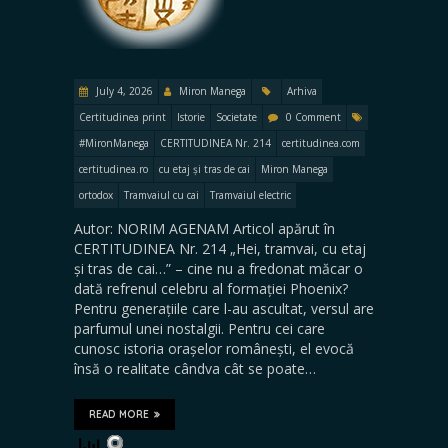
July 4, 2026
Miron Manega
Arhiva
Certitudinea print
Istorie
Societate
0 Comment
#MironManega
CERTITUDINEA Nr. 214
certitudinea.com
certitudinea.ro
cu etaj și tras de cai
Miron Manega
ortodox
Tramvaiul cu cai
Tramvaiul electric
Autor: NORIM AGENAM Articol apărut în
CERTITUDINEA Nr. 214 „Hei, tramvai, cu etaj
și tras de cai…” – cine nu a fredonat măcar o
dată refrenul celebru al formației Phoenix?
Pentru generațiile care l-au ascultat, versul are
parfumul unei nostalgii. Pentru cei care
cunosc istoria orașelor românești, el evocă
însă o realitate cândva cât se poate…
READ MORE