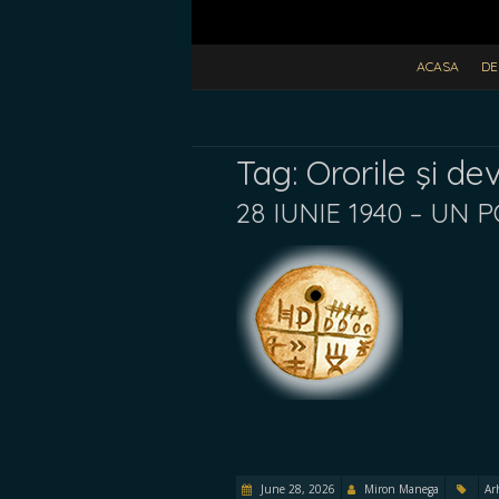
ACASA
DE
Tag:
Ororile şi de
28 IUNIE 1940 – U
June 28, 2026
Miron Manega
Ar