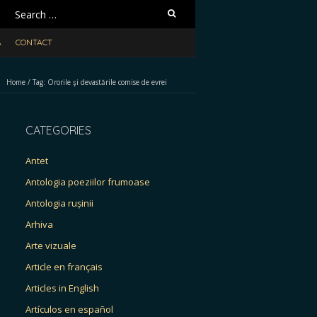
Search
for:
A
CONTACT
Home
/
Tag:
Ororile şi devastările comise de evrei
CATEGORIES
Antet
Antologia poeziilor frumoase
Antologia rușinii
Arhiva
Arte vizuale
Article en français
Articles in English
Artículos en español