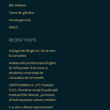
Știri militare
Tema de gândire
Uncategorized
VIDEO
RECENT POSTS
Gulagul de lângă noi. De la tanc
la curcubeu
Avatarurile profesorului Dughin
(I). Soft power à la russe și
disidența controlată de
caracatița de la Kremlin
CERTITUDINEA nr. 217. Partidul
S.O.S. România va da în judecată
Institutul Elie Wiesel, „promotor
al holocaustului culturii române”
S-a stins ultimul reprezentant