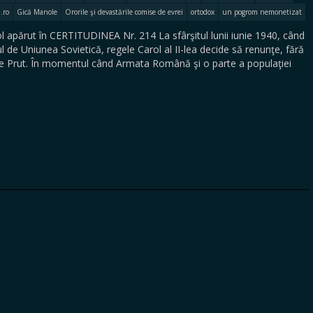
.ro
Gică Manole
Ororile şi devastările comise de evrei
ortodox
un pogrom nemonetizat
 apărut în CERTITUDINEA Nr. 214 La sfârşitul lunii iunie 1940, când
de Uniunea Sovietică, regele Carol al II-lea decide să renunţe, fără
este Prut. În momentul când Armata Română şi o parte a populaţiei