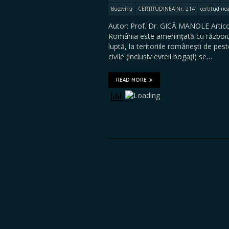
Bucovina
CERTITUDINEA Nr. 214
certitudinea
Autor: Prof. Dr. GICĂ MANOLE Articol
România este ameninţată cu războiul 
luptă, la teritoriile româneşti de p
civile (inclusiv evreii bogaţi) se…
READ MORE