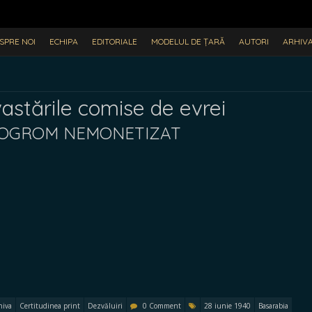
SPRE NOI
ECHIPA
EDITORIALE
MODELUL DE ȚARĂ
AUTORI
ARHIV
vastările comise de evrei
N POGROM NEMONETIZAT
hiva
Certitudinea print
Dezvăluiri
0 Comment
28 iunie 1940
Basarabia