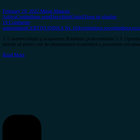
February 19, 2022
Miron Manega
Arhiva
Certitudinea print
Dezvăluiri
Opinii
Tema de gândire
19 Comments
antisemitism
CERTITUDINEA Nr. 104
certitudinea.ro
certitudinea.ro
c
3. Contrarevoluţia şi acapararea României postcomuniste 3.3. Opera
trebuie să ţinem cont de dimensiunea economică a proceselor cercetate, 
Read More