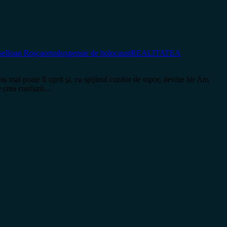
sel
Ioan Roșca
ortodox
pensie de holocaust
REALITATEA
i poate fi oprit şi, cu spijinul cozilor de topor, devine bir Am
e crea confuzii…