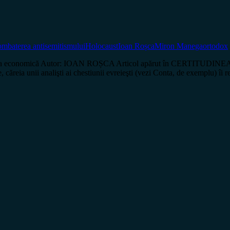
ombaterea antisemitismului
Holocaust
Ioan Roșca
Miron Manega
ortodox
ția economică Autor: IOAN ROȘCA Articol apărut în CERTITUDINEA Nr. 
căreia unii analişti ai chestiunii evreieşti (vezi Conta, de exemplu) îi 