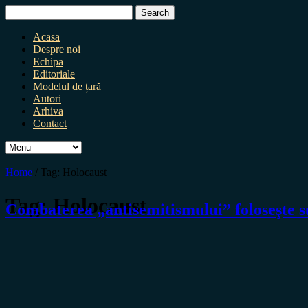
Search
for:
Acasa
Despre noi
Echipa
Editoriale
Modelul de țară
Autori
Arhiva
Contact
Home
/
Tag:
Holocaust
Tag:
Holocaust
Combaterea „antisemitismului” foloseşte s