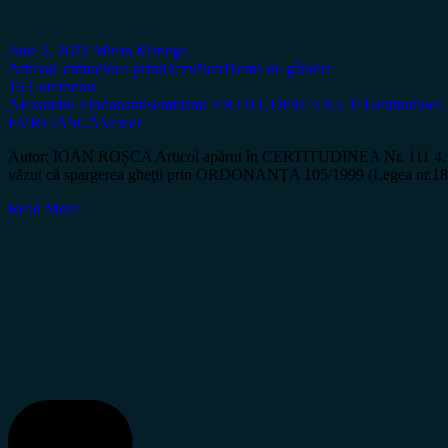
June 2, 2022
Miron Manega
Arhiva
Certitudinea print
Dezvăluiri
Tema de gândire
16 Comments
Alexandru Florian
antisemitism
CERTITUDINEA Nr. 111
certitudinea.
EVREIASCĂ
Vexler
Autor: IOAN ROȘCA Articol apărut în CERTITUDINEA Nr. 111 4. Despăgu
văzut că spargerea gheţii prin ORDONANŢA 105/1999 (Legea nr.189/200
Read More