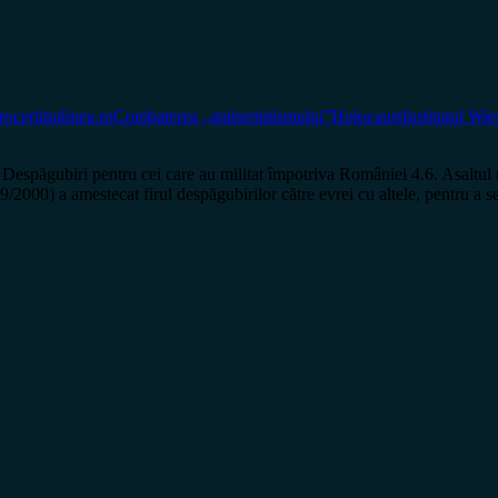
ro
certitudinea.ro
Combaterea „antisemitismului”
Holocaust
Institutul Wie
biri pentru cei care au militat împotriva României 4.6. Asaltul nu ma
0) a amestecat firul despăgubirilor către evrei cu altele, pentru a s