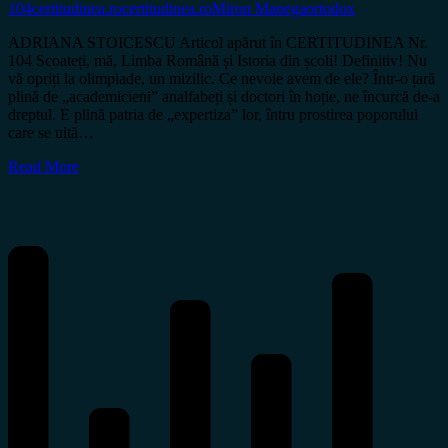
104
certitudinea.ro
certitudinea.ro
Miron Manega
ortodox
ADRIANA STOICESCU Articol apărut în CERTITUDINEA Nr.
104 Scoateți, mă, Limba Română și Istoria din școli! Definitiv! Nu
vă opriți la olimpiade, un mizilic. Ce nevoie avem de ele? Într-o țară
plină de „academicieni” analfabeți și doctori în hoție, ne încurcă de-a
dreptul. E plină patria de „expertiza” lor, întru prostirea poporului
care se uită…
Read More