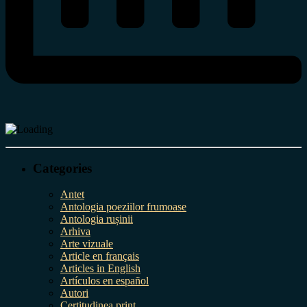
Categories
Antet
Antologia poeziilor frumoase
Antologia rușinii
Arhiva
Arte vizuale
Article en français
Articles in English
Artículos en español
Autori
Certitudinea print