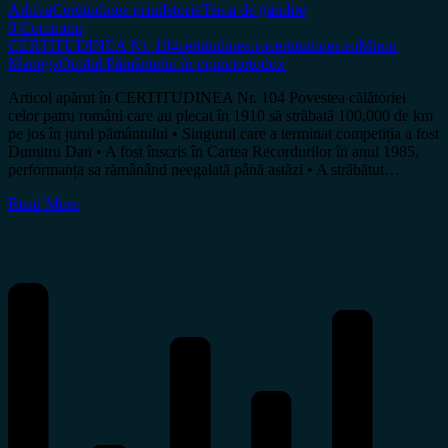
Arhiva
Certitudinea print
Istorie
Tema de gândire
0 Comment
CERTITUDINEA Nr. 104
certitudinea.ro
certitudinea.ro
Miron
Manega
Ocolul Pământului în opinci
ortodox
Articol apărut în CERTITUDINEA Nr. 104 Povestea călătoriei
celor patru români care au plecat în 1910 să străbată 100.000 de km
pe jos în jurul pământului • Singurul care a terminat competiția a fost
Dumitru Dan • A fost înscris în Cartea Recordurilor în anul 1985,
performanța sa rămânând neegalată până astăzi • A străbătut…
Read More