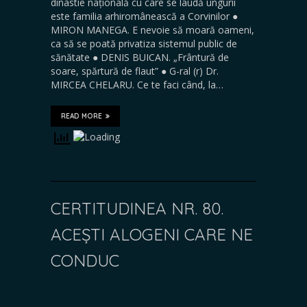
dinastie națională cu care se laudă ungurii
este familia arhiromânească a Corvinilor ●
MIRON MANEGA. E nevoie să moară oameni,
ca să se poată privatiza sistemul public de
sănătate ● DENIS BUICAN. „Frântură de
soare, spărtură de flaut” ● G-ral (r) Dr.
MIRCEA CHELARU. Ce te faci când, la…
READ MORE
CERTITUDINEA NR. 80.
ACEȘTI ALOGENI CARE NE
CONDUC