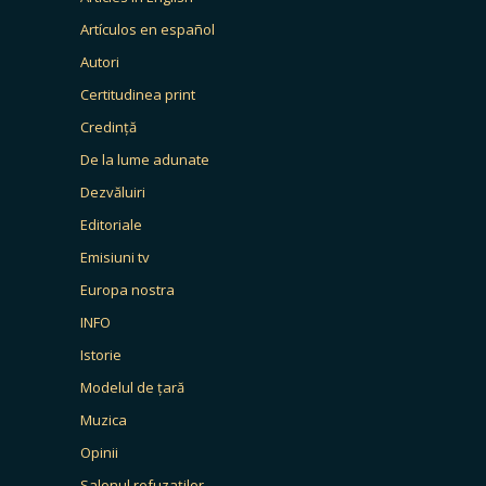
Artículos en español
Autori
Certitudinea print
Credință
De la lume adunate
Dezvăluiri
Editoriale
Emisiuni tv
Europa nostra
INFO
Istorie
Modelul de țară
Muzica
Opinii
Salonul refuzaților