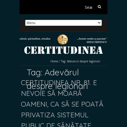
Search
for:
Home
/
Tag:
Adevărul despre legionari
Tag:
Adevărul
CERTITUDINEA NR. 81. E
despre legionari
NEVOIE SĂ MOARĂ
OAMENI, CA SĂ SE POATĂ
PRIVATIZA SISTEMUL
PUBLIC DE SĂNĂTATE