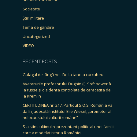
Societate
Știri militare
Tema de gândire
Uncategorized
VIDEO
RECENT POSTS
Gulagul de lângă noi. De la tanc la curcubeu
Avatarurile profesorului Dughin (I). Soft power à
la russe și disidența controlată de caracatița de
la Kremlin
CERTITUDINEA nr. 217. Partidul S.O.S. România va
da în judecată Institutul Elie Wiesel, „promotor al
holocaustului culturii române”
S-a stins ultimul reprezentant politic al unei familii
care a modelat istoria României