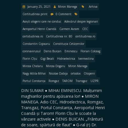
January 25, 2021
Miron Manega
Arhiva
Certitudinea print
0 Comment
Acești alogeni care ne conduc
Adevărul despre legionari
Aeroportul Henri Coandă
Carmen Avram
CEC
certidudinea.ro
Certitudinea nr. 80
certitudinea.ro
Constantin Cojocaru
Constituția Cetățenilor
coronavirusul
Denis Buican
Eminescu
Florian Colceag
Florin Cîțu
Gigi Becali
Hidroelectrica
Ivermectina
Mircea Chelaru
Mircea Dogaru
Miron Manega
Nagy Attila-Mihai
Nicolae Dabija
ortodox
Otopeni
Portul Constanța
Romgaz
TAROM
Transgaz
UZPR
DIN SUMAR ● MIHAI EMINESCU. Mulțumim
maghiarilor pentru apăsarea lor! ● MIRON
MANEGA. Adio CEC, Hidroelectrica, Romgaz,
Transgaz, Portul Constanța, Aeroportul Henri
Coandă și Tarom! Florin Cîțu le scoate la
vânzare activele ● DENIS BUICAN. „Frântură
de soare, spărtură de flaut” ● G-ral (r) Dr.