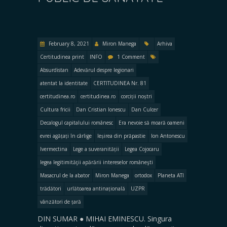
February 8, 2021
Miron Manega
Arhiva
Certitudinea print
INFO
1 Comment
Absurdistan
Adevărul despre legionari
atentat la identitate
CERTITUDINEA Nr. 81
certitudinea.ro
certitudinea.ro
corciții noștri
Cultura fricii
Dan Cristian Ionescu
Dan Culcer
Decalogul capitalului românesc
Era nevoie să moară oameni
evrei agățați în cârlige
Ieșirea din prăpastie
Ion Antonescu
Ivermectina
Lege a suveranității
Legea Cojocaru
legea legitimităţii apărării intereselor româneşti
Masacrul de la abator
Miron Manega
ortodox
Planeta ATI
trădători
urlătoarea antinațională
UZPR
vânzători de țară
DIN SUMAR ● MIHAI EMINESCU. Singura