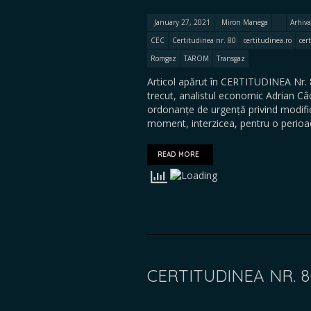
January 27, 2021
Miron Manega
Arhiva
CEC
Certitudinea nr. 80
certitudinea.ro
cer
Romgaz
TAROM
Transgaz
Articol apărut în CERTITUDINEA Nr. 
trecut, analistul economic Adrian Câ
ordonanțe de urgență privind modifi
moment, interzicea, pentru o perio
READ MORE
CERTITUDINEA NR. 