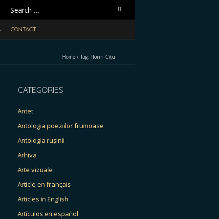
Search
for:
A
CONTACT
Home
/
Tag:
Florin Cîțu
CATEGORIES
Antet
Antologia poeziilor frumoase
Antologia rușinii
Arhiva
Arte vizuale
Article en français
Articles in English
Artículos en español