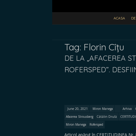
ACASA
DE
Tag:
Florin Cîțu
DE LA „AFACEREA S
ROFERSPED”. DESFI
June 20, 2021
Miron Manega
Arhiva
Afacerea Strousberg
Cătălin Drulă
CERTITUDI
Miron Manega
Rofersped
Articol apărut în CERTITUDINEA Nr. 8