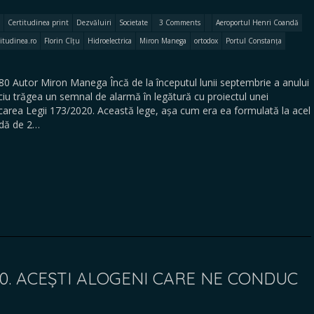
Certitudinea print
Dezvăluiri
Societate
3 Comments
Aeroportul Henri Coandă
titudinea.ro
Florin Cîțu
Hidroelectrica
Miron Manega
ortodox
Portul Constanța
80 Autor Miron Manega Încă de la începutul lunii septembrie a anului
ciu trăgea un semnal de alarmă în legătură cu proiectul unei
carea Legii 173/2020. Această lege, așa cum era ea formulată la acel
adă de 2…
80. ACEȘTI ALOGENI CARE NE CONDUC