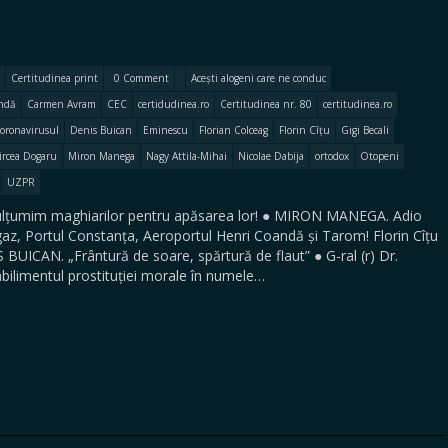
Certitudinea print
0 Comment
Acești alogeni care ne conduc
andă
Carmen Avram
CEC
certidudinea.ro
Certitudinea nr. 80
certitudinea.ro
coronavirusul
Denis Buican
Eminescu
Florian Colceag
Florin Cîțu
Gigi Becali
ircea Dogaru
Miron Manega
Nagy Attila-Mihai
Nicolae Dabija
ortodox
Otopeni
UZPR
umim maghiarilor pentru apăsarea lor! ● MIRON MANEGA. Adio
az, Portul Constanța, Aeroportul Henri Coandă și Tarom! Florin Cîțu
 BUICAN. „Frântură de soare, spărtură de flaut” ● G-ral (r) Dr.
ilimentul prostituției morale în numele…