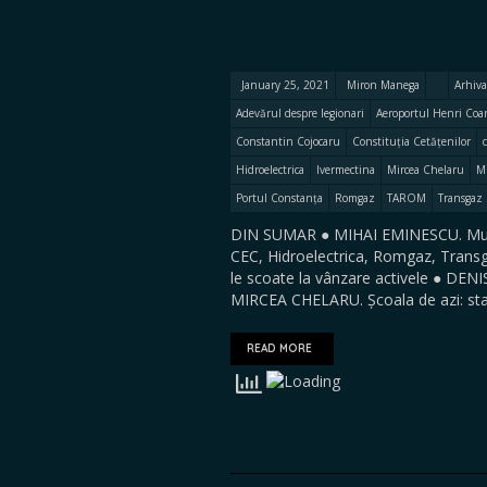
January 25, 2021
Miron Manega
Arhiva
Adevărul despre legionari
Aeroportul Henri Co
Constantin Cojocaru
Constituția Cetățenilor
Hidroelectrica
Ivermectina
Mircea Chelaru
M
Portul Constanța
Romgaz
TAROM
Transgaz
DIN SUMAR ● MIHAI EMINESCU. Mulț
CEC, Hidroelectrica, Romgaz, Transg
le scoate la vânzare activele ● DENIS
MIRCEA CHELARU. Școala de azi: stab
READ MORE