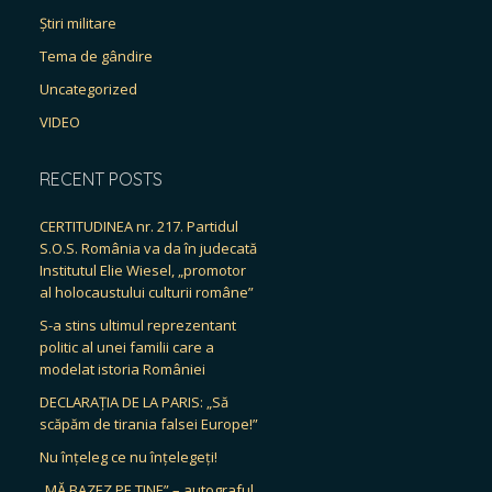
Știri militare
Tema de gândire
Uncategorized
VIDEO
RECENT POSTS
CERTITUDINEA nr. 217. Partidul
S.O.S. România va da în judecată
Institutul Elie Wiesel, „promotor
al holocaustului culturii române”
S-a stins ultimul reprezentant
politic al unei familii care a
modelat istoria României
DECLARAȚIA DE LA PARIS: „Să
scăpăm de tirania falsei Europe!”
Nu înțeleg ce nu înțelegeți!
„MĂ BAZEZ PE TINE” – autograful