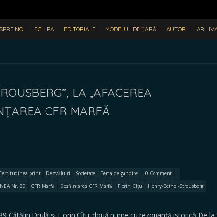
SPRE NOI
ECHIPA
EDITORIALE
MODELUL DE ȚARĂ
AUTORI
ARHIV
TROUSBERG”, LA „AFACEREA
INȚAREA CFR MARFĂ
Certitudinea print
Dezvăluiri
Societate
Tema de gândire
0 Comment
NEA Nr. 89
CFR Marfă
Desființarea CFR Marfă
Florin Cîțu
Henry-Bethel-Strousberg
9 Cătălin Drulă și Florin Cîțu: două nume cu rezonanță istorică De la