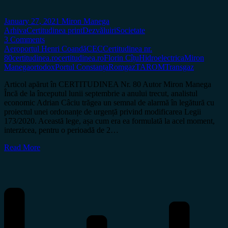
January 27, 2021
Miron Manega
Arhiva
Certitudinea print
Dezvăluiri
Societate
3 Comments
Aeroportul Henri Coandă
CEC
Certitudinea nr.
80
certitudinea.ro
certitudinea.ro
Florin Cîțu
Hidroelectrica
Miron
Manega
ortodox
Portul Constanța
Romgaz
TAROM
Transgaz
Articol apărut în CERTITUDINEA Nr. 80 Autor Miron Manega
Încă de la începutul lunii septembrie a anului trecut, analistul
economic Adrian Câciu trăgea un semnal de alarmă în legătură cu
proiectul unei ordonanțe de urgență privind modificarea Legii
173/2020. Această lege, așa cum era ea formulată la acel moment,
interzicea, pentru o perioadă de 2…
Read More