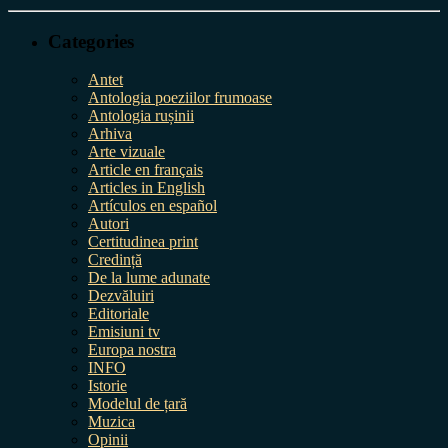
Categories
Antet
Antologia poeziilor frumoase
Antologia rușinii
Arhiva
Arte vizuale
Article en français
Articles in English
Artículos en español
Autori
Certitudinea print
Credință
De la lume adunate
Dezvăluiri
Editoriale
Emisiuni tv
Europa nostra
INFO
Istorie
Modelul de țară
Muzica
Opinii