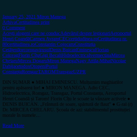
January 25, 2021
Miron Manega
Arhiva
Certitudinea print
0 Comment
Acești alogeni care ne conduc
Adevărul despre legionari
Aeroportul
Henri Coandă
Carmen Avram
CEC
certidudinea.ro
Certitudinea nr.
80
certitudinea.ro
Constantin Cojocaru
Constituția
Cetățenilor
coronavirusul
Denis Buican
Eminescu
Florian
Colceag
Florin Cîțu
Gigi Becali
Hidroelectrica
Ivermectina
Mircea
Chelaru
Mircea Dogaru
Miron Manega
Nagy Attila-Mihai
Nicolae
Dabija
ortodox
Otopeni
Portul
Constanța
Romgaz
TAROM
Transgaz
UZPR
DIN SUMAR ● MIHAI EMINESCU. Mulțumim maghiarilor
pentru apăsarea lor! ● MIRON MANEGA. Adio CEC,
Hidroelectrica, Romgaz, Transgaz, Portul Constanța, Aeroportul
Henri Coandă și Tarom! Florin Cîțu le scoate la vânzare activele ●
DENIS BUICAN. „Frântură de soare, spărtură de flaut” ● G-ral (r)
Dr. MIRCEA CHELARU. Școala de azi: stabilimentul prostituției
morale în numele…
Read More