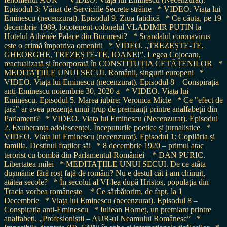
Episodul 3: Vânat de Serviciile Secrete străine
* VIDEO. Viața lui
Eminescu (necenzurat). Episodul 9. Ziua fatidică
* Ce căuta, pe 19
decembrie 1989, locotenent-colonelul VLADIMIR PUTIN la
Hotelul Athénée Palace din București?
* Scandalul coronavirus
este o crimă împotriva omenirii
* VIDEO. „TREZEȘTE-TE,
GHEORGHE, TREZEȘTE-TE, IOANE!”. Legea Cojocaru,
reactualizată și încorporată în CONSTITUȚIA CETĂȚENILOR
*
MEDITAȚIILE UNUI SECUI. Românii, singurii europeni
*
VIDEO. Viața lui Eminescu (necenzurat). Episodul 8 – Conspirația
anti-Eminescu noiembrie 30, 2020 a
* VIDEO. Viața lui
Eminescu. Episodul 5. Marea iubire: Veronica Micle
* Ce "efect de
țară" ar avea prezența unui grup de premianți printre analfabeții din
Parlament?
* VIDEO. Viața lui Eminescu (Necenzurat). Episodul
2. Exuberanța adolescenței. Începuturile poetice și jurnalistice
*
VIDEO. Viața lui Eminescu (necenzurat). Episodul 1: Copilăria și
familia. Destinul fraților săi
* 8 decembrie 1920 – primul atac
terorist cu bombă din Parlamentul României
* DAN PURIC.
Libertatea milei
* MEDITAȚIILE UNUI SECUI. De ce atâta
dușmănie fără rost față de români? Nu e destul cât i-am chinuit,
atâtea secole?
* În secolul al VI-lea după Hristos, populația din
Tracia vorbea românește
* Ce sărbătorim, de fapt, la 1
Decembrie
* Viața lui Eminescu (necenzurat). Episodul 8 –
Conspirația anti-Eminescu
* Iuliean Horneț, un premiant printre
analfabeți. „Profesioniștii – AUR-ul Neamului Românesc”
*