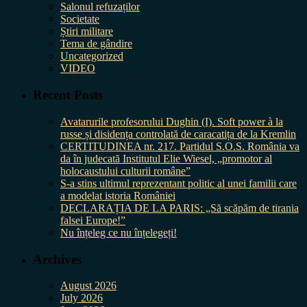
Salonul refuzaților
Societate
Știri militare
Tema de gândire
Uncategorized
VIDEO
Recent Posts
Avatarurile profesorului Dughin (I). Soft power à la
russe și disidența controlată de caracatița de la Kremlin
CERTITUDINEA nr. 217. Partidul S.O.S. România va
da în judecată Institutul Elie Wiesel, „promotor al
holocaustului culturii române”
S-a stins ultimul reprezentant politic al unei familii care
a modelat istoria României
DECLARAȚIA DE LA PARIS: „Să scăpăm de tirania
falsei Europe!”
Nu înțeleg ce nu înțelegeți!
Archives
August 2026
July 2026