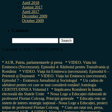
April 2018
August 2017
April 2017
December 2009
October 2009
Cautare
Search
for:
Copyright © 2026, CERTITUDINEA.
* AUR, Patria, parlamentarele și presa
* VIDEO. Viata lui
Eminescu (Necenzurat). Episodul 4: Războiul pentru Transilvania și
România
* VIDEO. Viața lui Eminescu (necenzurat). Episodul 6 –
Prietenii și Dușmanii
* VIDEO. Viața lui Eminescu (necenzurat).
Episodul 7 – Eminescu Jurnalistul și Sociologul
* Un cadou de
sărbători pentru cei care se mai consideră români! Antologia
CERTITUDINEA Volumul I
* Implicarea României în frauda
electorală din Statele Unite
* Noua Lege a Educației elaborată de
profesorul Florian Colceag. Principii generale
* Educația este un
sistem de interes strategic național - Noua Lege a Educației, proiect
inițiat de profesorul Florian Colceag
* Cum am ratat noi, presa,
fenomenul AUR
* VIDEO. Viața lui Eminescu (Necenzurat).