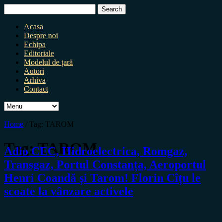
Search
for:
Acasa
Despre noi
Echipa
Editoriale
Modelul de țară
Autori
Arhiva
Contact
Home
/
Tag:
TAROM
Tag:
TAROM
Adio CEC, Hidroelectrica, Romgaz,
Transgaz, Portul Constanța, Aeroportul
Henri Coandă și Tarom! Florin Cîțu le
scoate la vânzare activele