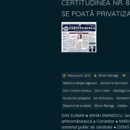
CERTITUDINEA NR. 8
SE POATĂ PRIVATIZ
February 8, 2021
Miron Manega
Adevărul despre legionari
atentat la identitate
Dan Cristian Ionescu
Dan Culcer
Decalogul ca
Ieșirea din prăpastie
Ion Antonescu
Ivermecti
Masacrul de la abator
Miron Manega
ortodox
DIN SUMAR ● MIHAI EMINESCU. Singura
arhiromânească a Corvinilor ● MIRO
sistemul public de sănătate ● DENIS 