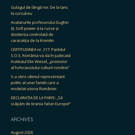
Gulagul de lângă noi. De la tanc
la curcubeu
Avatarurile profesorului Dughin
(I). Soft power à la russe și
disidența controlată de
caracatița de la Kremlin
CERTITUDINEA nr. 217. Partidul
S.O.S. România va da în judecată
Institutul Elie Wiesel, „promotor
al holocaustului culturii române”
S-a stins ultimul reprezentant
politic al unei familii care a
modelat istoria României
DECLARAȚIA DE LA PARIS: „Să
scăpăm de tirania falsei Europe!”
ARCHIVES
August 2026