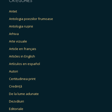
CATEGORIES
Antet
Antologia poeziilor frumoase
Antologia rușinii
Arhiva
Arte vizuale
Article en français
Articles in English
Artículos en español
Autori
Certitudinea print
Credință
De la lume adunate
Dezvăluiri
Editoriale