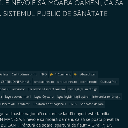
1. E NEVOIE SĂ MOARĂ OAMENI, CA SĂ
A SISTEMUL PUBLIC DE SĂNĂTATE
Arhiva
Certitudinea print
INFO
1 Comment
Absurdistan
CERTITUDINEA Nr. 81
certitudinea.ro
certitudinea.ro
corciții noștri
Cultura fricii
pitalului românesc
Era nevoie să moară oameni
evrei agățați în cârlige
na
Lege a suveranității
Legea Cojocaru
legea legitimităţii apărării intereselor româneşti
Planeta ATI
trădători
urlătoarea antinațională
UZPR
vânzători de țară
 dinastie națională cu care se laudă ungurii este familia
N MANEGA. E nevoie să moară oameni, ca să se poată privatiza
BUICAN. „Frântură de soare, spărtură de flaut” ● G-ral (r) Dr.