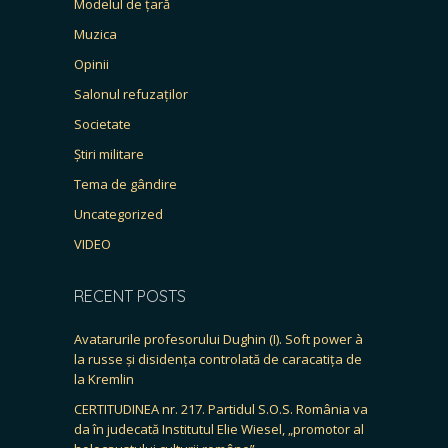
Modelul de țară
Muzica
Opinii
Salonul refuzaților
Societate
Știri militare
Tema de gândire
Uncategorized
VIDEO
RECENT POSTS
Avatarurile profesorului Dughin (I). Soft power à
la russe și disidența controlată de caracatița de
la Kremlin
CERTITUDINEA nr. 217. Partidul S.O.S. România va
da în judecată Institutul Elie Wiesel, „promotor al