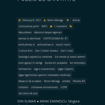
February 8, 2021
Miron Manega
Arhiva
Certitudinea print
INFO
1 Comment
Absurdistan
Adevărul despre legionari
atentat la identitate
CERTITUDINEA Nr. 81
certitudinea.ro
certitudinea.ro
corciții noștri
Cultura fricii
Dan Cristian Ionescu
Dan Culcer
Decalogul capitalului românesc
Era nevoie să moară oameni
evrei agățați în cârlige
Ieșirea din prăpastie
Ion Antonescu
Ivermectina
Lege a suveranității
Legea Cojocaru
legea legitimităţii apărării intereselor româneşti
Masacrul de la abator
Miron Manega
ortodox
Planeta ATI
trădători
urlătoarea antinațională
UZPR
vânzători de țară
DIN SUMAR ● MIHAI EMINESCU. Singura