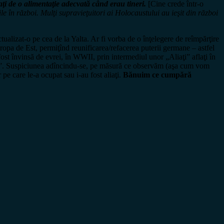
i de o alimentaţie adecvată când erau tineri.
[Cine crede într-o
le în război. Mulţi supravieţuitori ai Holocaustului au ieşit din război
ualizat-o pe cea de la Yalta. Ar fi vorba de o înţelegere de reîmpărţire
Europa de Est, permiţînd reunificarea/refacerea puterii germane – astfel
fost învinsă de evrei, în WWII, prin intermediul unor „Aliaţi” aflaţi în
emiţi”. Suspiciunea adîncindu-se, pe măsură ce observăm (aşa cum vom
pe care le-a ocupat sau i-au fost aliaţi.
Bănuim ce cumpără