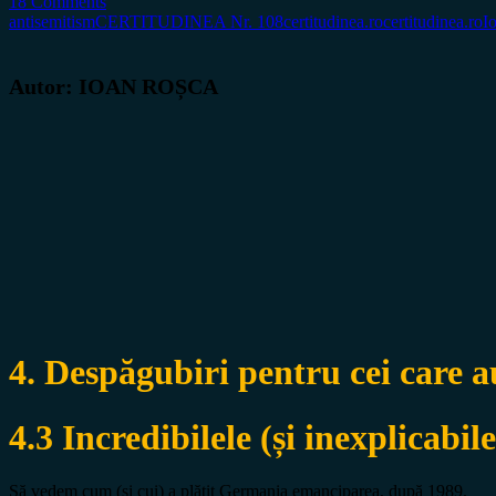
18 Comments
antisemitism
CERTITUDINEA Nr. 108
certitudinea.ro
certitudinea.ro
I
Autor: IOAN ROȘCA
4. Despăgubiri pentru cei care 
4.3 Incredibilele (și inexplicabil
Să vedem cum (şi cui) a plătit Germania emanciparea, după 1989.