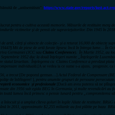
bănuită de „antisemitism”:
https://www.state.gov/reports/just-act-r
crat pentru a cultiva această memorie. Măsurile de restituire merg de
ondurile victimelor şi de pensii ale supravieţuitorilor.
Din 1945 în 2018,
e artă, cărţi şi obiecte de colecţie– şi a returat 16,000 de obiecte supra
ă 1944?
]
Mii de piese de artă furate lipsesc încă în întrega lume… În Oct
potriva Germaniei (JCC sau
Claims Conference
). În Martie 1952, au lo
 Septembrie 1952 duc la două înţelegeri numite „Înţelegerile Luxemb
 către statul Izraelian. Înţelegerea cu Claims Conference a prevăzut p
compensare individuală.
[A se vedea la ce sume s-a ajuns, progresiv, ca 
56, a trecut
[De poporul german…]
Actul Federal de Compensare (BEG),
oliţe de înfrîngere! ]
, pentru anumite grupuri de persoane persecutate
reşterii economice şi profesionale
[Dacă am avea puterea să ne plîngem 
mpensate din 1956 sub egida BEG în Germania, şi multe revendicări au f
din toată lumea încă primesc o pensie lunară pentru „compromiterea să
locuit şi a umplut cîteva goluri în legile Aliate de restituire. BRüG 
. Până în 2011, approximativ $2,255 miliarde au fost plătite pe baza BR