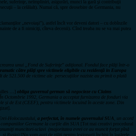
ele, suferinţe, neîmpliniri, asigurări, munci la gară şi contribuţii
persecuţii – la celălalt). Numai că, spre deosebire de Germania, nu
lamanţilor „nevoiaşi”), astfel încît vor deveni datori – cu dobînzile
înainte de a fi nimiciţi, cîteva decenii). Cînd treaba nu se va mai putea
 crearea unui „Fond de Suferinţe
”
adiţional. Fondul face plăţi într-o
ramatic către plăţi spre victimele eligibile cu rezidenţă in Europa
 de 521.500 de victime ale persecuţiilor naziste au primit o plată
sailles …]
obliga guvernul german să negocieze cu Claims
c. În Octombrie 1992, Germania a acceptat furnizarea de fonduri via
e și de Est (CEEF), pentru victimele locuind în aceste zone. Din
izat].
 Erei-Holocaustului,
a perfectat, în numele guvernului SUA
, un acord
va companiilor Germane la curţile din SUA
[Tot mai creativi procedural
anumiţi muncitori-sclavi (majoritatea evrei ce au muncit forţat pînă
, şi Rusia)
[Nu vom auzi de plăţi pentru legionarii închişi în lagărele