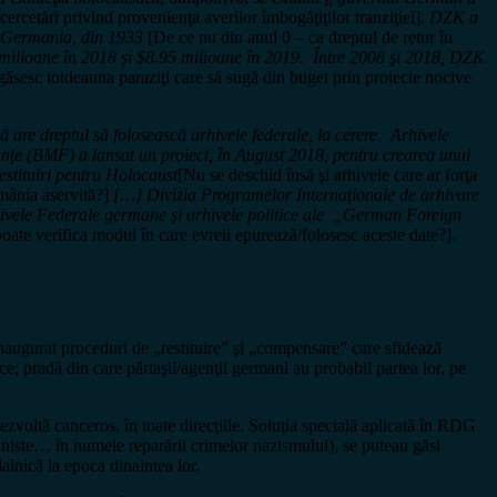
 cercetări privind provenienţa averilor îmbogăţiţilor tranziţiei].
DZK a
în Germania, din 1933
[De ce nu din anul 0 – ca dreptul de retur în
 milioane în 2018 și $8.95 milioane în 2019. Între 2008 şi 2018, DZK
găsesc totdeauna paraziţi care să sugă din buget prin proiecte nocive
 are dreptul să folosească arhivele federale, la cerere. Arhivele
inanţe (BMF) a lansat un proiect, în August 2018, pentru crearea unui
estituiri pentru Holocaust
[Nu se deschid însă şi arhivele care ar forţa
omânia aservită?]
[…] Divizia Programelor Internaţionale de arhivare
vele Federale germane şi arhivele politice ale „German Foreign
oate verifica modul în care evreii epurează/folosesc aceste date?].
 inaugurat proceduri de „restituire” şi „compensare” care sfidează
; pradă din care părtaşii/agenţii germani au probabil partea lor, pe
dezvoltă canceros, în toate direcţiile. Soluţia specială aplicată în RDG
omuniste… în numele reparării crimelor nazismului), se puteau găsi
alnică la epoca dinaintea lor.