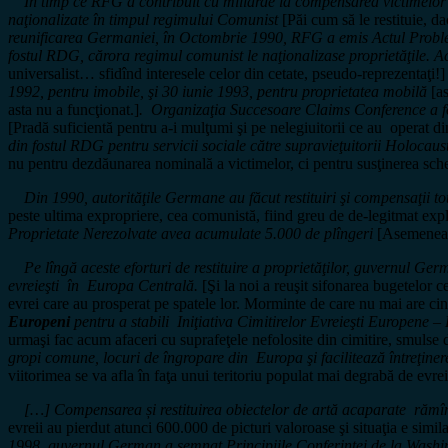
În timp ce RFG a contribuit cu miliarde la compensarea victimelor Hol
naţionalizate în timpul regimului Comunist
[Păi cum să le restituie, 
reunificarea Germaniei, în Octombrie 1990, RFG a emis Actul Proble
fostul RDG, cărora regimul comunist le naţionalizase proprietăţile. Ace
universalist… sfidînd interesele celor din cetate, pseudo-reprezentaţi!
1992, pentru imobile, şi 30 iunie 1993, pentru proprietatea mobilă
[a
asta nu a funcţionat.]
. Organizaţia Succesoare Claims Conference a f
[Pradă suficientă pentru a-i mulţumi şi pe nelegiuitorii ce au operat din 
din fostul RDG pentru servicii sociale către supravieţuitorii Holocaus
nu pentru dezdăunarea nominală a victimelor, ci pentru susţinerea sch
Din 1990, autorităţile Germane au făcut restituiri şi compensaţii tota
peste ultima expropriere, cea comunistă, fiind greu de de-legitmat exp
Proprietate Nerezolvate avea acumulate 5.000 de plîngeri
[Asemenea c
Pe lîngă aceste eforturi de restituire a proprietăţilor, guvernul Germa
evreieşti în Europa Centrală.
[Şi la noi a reuşit sifonarea bugetelor 
evrei care au prosperat pe spatele lor. Morminte de care nu mai are cine
Europeni
pentru a stabili Iniţiativa Cimitirelor Evreieşti Europene 
urmaşi fac acum afaceri cu suprafeţele nefolosite din cimitire, smulse 
gropi comune, locuri de îngropare din Europa şi facilitează întreţiner
viitorimea se va afla în faţa unui teritoriu populat mai degrabă de evrei
[…] Compensarea și restituirea obiectelor de artă acaparate rămîne î
evreii au pierdut atunci 600.000 de picturi valoroase şi situaţia e simil
1998, guvernul German a semnat Principiile Conferinţei de la Washing