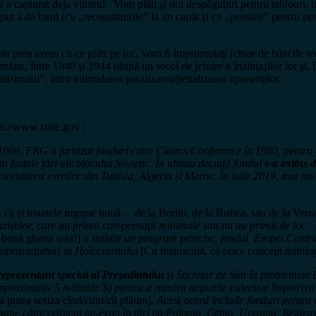
 a capturat deja viitorul. Vom plăti şi noi despăgubiri pentru tablouri, in
ceput a da birul (cu „reconstituirile” la un capăt şi cu „pensiile” pentru 
nu prea avem cu ce plăti pe loc, vom fi împrumutaţi (chiar de băncile rec
ntate, între 1940 şi 1944 (după un secol de jefuire a înaintaşilor lor şi, 
mitismului”, întru intimidarea/paralizarea/penalizarea openenţilor.
ps://www.state.gov :
1969, FRG a furnizat fonduri catre Claims Conference în 1980, pentru
in fostele ţări ale blocului Sovietic. În ultima decadă fondul
s-a extins d
cutarea evreilor din Tunisia, Algeria și Maroc. În iulie 2019, mai mult
– ca şi tratatele impuse nouă – de la Berlin, de la Buftea, sau de la Ver
naziştilor, care au primit compensaţii minimale sau nu au primit de lo
ună gluma asta!]
a stabilit un program pereche, fondul Eropei Central
upravieţuitori ai Holocaustului.
[Cu majusculă, ca orice concept mitolog
reprezentant special al Preşedintului
şi Secretar de Stat în problemele
roximativ 5 miliarde $) pentru a rezolva acţiunile colective împotri
i putea sesiza cînd/cum/cît plătim]
. Acest acord include fonduri pentru 
rmane către cetăţeni ne-evrei în ţări ca Polonia, Cehia, Ucraina, Belarus