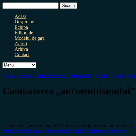
Search
for:
Acasa
Despre noi
Echipa
Editoriale
Modelul de țară
Autori
Arhiva
Contact
Home
/
Arhiva
/
Certitudinea print
/
Dezvăluiri
/
Istorie
/
Opinii
/
Tema
Combaterea „antisemitismului” 
Combaterea „antisemitismului” foloseşte subjugării românilor? (XV)
Arhiva
Certitudinea print
Dezvăluiri
Istorie
Opinii
Tema de gândire