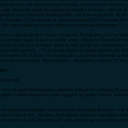
să promoveze cercetări privind provenienţa.
[Vor fi şi la noi. Nu însă şi
u toate chestiunile legate de acapararea ilegală a bunurilor culturale 
proprietarii evrei. Guvernul fundează DZK, care avea un buget de $6.86
n, a susţinut 273 de proiecte cu fonduri totalizînd $27.3 millioane
[Se 
3.000 obiecte păstrate în muzee pentru a le determina provenienţa […].
le culturale furate în timpul erei naziste. În principiu, orice persoană
i, în limitele legale, le face accesibile online. Ministerul Federal de f
rhivele de stat ale Germaniei, legate în mod specific de compensaţii şi r
anii are statul german!… Ce să ne mai mirăm de situaţia arhivelor din R
Germania de 25 de ani. S-a bucurat de o excelentă cooperare cu arhi
ni privind documentaţia Holocaustului – microfilme şi scanări”
[Cine p
ților…
u înţelegi):
or evrei de aiurea în defavoarea cetăţenilor ordinari ai Germaniei. Ei au
, pentru a umfla buzunarele mafiei regrupate în spatele Claims Conference
 în deturnarea instituţiilor, nu se mai poate opri/stinge de la sine, ci se 
ări din Europa de Est – dar ţinta, fiind similară (anularea expropierii c
ile comuniste să cadă, fiind declarate nule, pentru a opera racordarea prăd