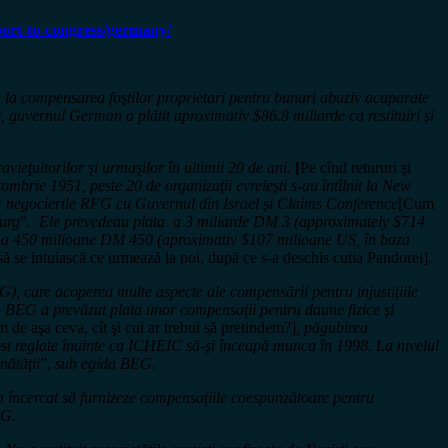
eport-to-congress/germany/
 la compensarea foştilor proprietari pentru bunuri abuziv acaparate
 guvernul German a plătit aproximativ $86.8 miliarde ca restituiri şi
vieţuitorilor şi urmaşilor în ultimii 20 de ani.
[
Pe cînd retururi şi
ombrie 1951, peste 20 de organizaţii evreieşti s-au întîlnit la New
c negocierile RFG cu Guvernul din Israel şi Claims Conference
[Cum
ourg
”
. Ele prevedeau plata a 3 miliarde DM 3 (approximately $714
lata a 450 milioane DM 450 (aproximativ $107 milioane US, în baza
să se intuiască ce urmează la noi, după ce s-a deschis cutia Pandorei]
.
 care acoperea multe aspecte ale compensării pentru injustiţiile
. BEG a prevăzut plata unor compensaţii pentru daune fizice şi
de aşa ceva, cît şi cui ar trebui să pretindem?]
, păgubirea
ost reglate înainte ca ICHEIC să-şi înceapă munca în 1998. La nivelul
nătăţii
”,
sub egida BEG.
a încercat să furnizeze compensaţiile coespunzătoare pentru
üG.