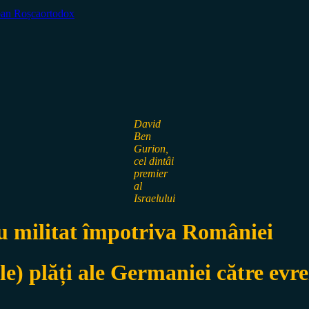
oan Roșca
ortodox
David
Ben
Gurion,
cel dintâi
premier
al
Israelului
au militat împotriva României
ele) plăți ale Germaniei
către evre