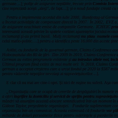
germane…]
; poliţe de asigurare neplătite, trecute prin
Comisia Inter
cine reprezintă aceşti „aleşi”, de fapt…]
; şi o nouă fundaţie creată c
Pentru a implementa acordul din iulie 2000, Bundestag-ul German a st
a încetat activităţile de compensare directă în 2007. În 2002, EVZ a
de asigurare neachitate emise de companiile Germane. ICHEIC
pri
interesantă această privire în spatele cortinei aparenţelor jocului econo
reclamanţi şi-au primit banii. Mulţi reclamanţi
nu ştiau numele comp
celui mafio-politic….]
pentru a identifica peste 16.000 din aceste ţin
Astăzi, cu fondurile de la guvernul german, Claims Conference contin
Holocaustului din 80 de ţări. Din 2009 în 2019, Claims Conference
German au extins programele existente şi
au introdus altele noi, incl
Ultimul program fiind extins de mai multe ori: în 2018, Claims Confe
german a acceptat creşterea care a urcat fondul pe 2020 la $587 mili
pentru văduvele nepoţilor nevoiaşi ai supravieţuitorilor…].
E clar că nu mai are cine-i opri. Şi nici de ruşine nu suferă. Aşa cu
„Organizaţia care se ocupă de cererile de despăgubiri în numele evre
a oferi
îngrijire la domiciliu şi servicii de sprijin pentru supravieţuito
mândri să anunţăm această alocare semnificativă într-un moment în car
Gideon Taylor, preşedintele organizaţiei. Fondurile suplimentare cons
organizaţia într-un comunicat. Aceasta estimează că fondurile
vor pl
miliarde de dolari persoanelor fizice pentru suferinţele şi pierderile