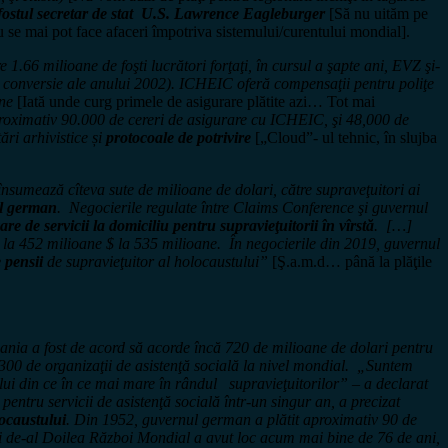
ostul secretar de stat U.S. Lawrence Eagleburger
[Să nu uităm pe
u se mai pot face afaceri împotriva sistemului/curentului mondial].
6 milioane de foşti lucrători forţaţi, în cursul a şapte ani, EVZ şi-
e conversie ale anului 2002). ICHEIC oferă compensaţii pentru poliţe
ane
[Iată unde curg primele de asigurare plătite azi… Tot mai
proximativ 90.000 de cereri de asigurare cu ICHEIC, şi 48,000 de
ări arhivistice și
protocoale de potrivire
[„Cloud”- ul tehnic, în slujba
sumează cîteva sute de milioane de dolari, către supraveţuitori ai
ul german
. Negocierile regulate între Claims Conference şi guvernul
are de servicii la domiciliu pentru supravieţuitorii în vîrstă
. […]
 la 452 milioane $ la 535 milioane. În negocierile din 2019, guvernul
e pensii
de supravieţuitor al holocaustului”
[Ş.a.m.d… până la plăţile
ania a fost de acord să acorde încă 720 de milioane de dolari pentru
e 300 de organizaţii de asistenţă socială la nivel mondial. „Suntem
lui din ce în ce mai mare în rândul supravieţuitorilor” – a declarat
tru servicii de asistenţă socială într-un singur an, a precizat
locaustului
. Din 1952, guvernul german a plătit aproximativ 90 de
elui de-al Doilea Război Mondial a avut loc acum mai bine de 76 de ani,