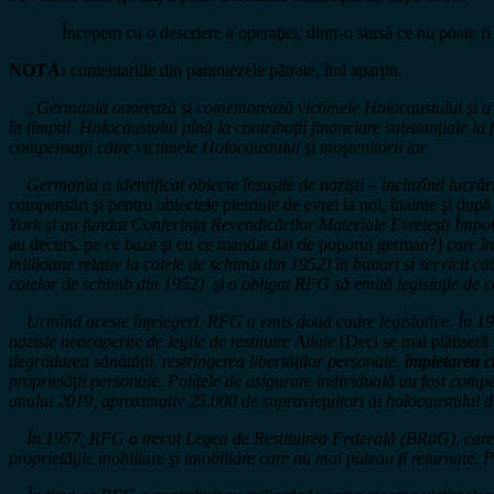
Începem cu o descriere a operaţiei, dintr-o sursă ce nu poate fi 
NOTĂ:
comentariile din parantezele pătrate, îmi aparţin.
„Germania onorează şi comemorează victimele Holocaustului şi a lu
în timpul Holocaustului pînă la contribuţii financiare substanţiale la f
compensaţii către victimele Holocaustului şi moştenitorii lor.
Germania a identificat obiecte însuşite de nazişti – incluzînd lucrări d
compensări şi pentru obiectele pierdute de evrei la noi, înainte şi dup
York şi au fundat Conferinţa Revendicărilor Materiale Evreieşti Îm
au decurs, pe ce baze şi cu ce mandat dat de poporul german?]
care în
millioane relativ la cotele de schimb din 1952) în bunuri si servicii
cotelor de schimb din 1952) şi a obligat RFG să emită legislaţie de 
Urmînd aceste înţelegeri, RFG a emis două cadre legislative. În 19
naziste neacoperite de legile de restituire Aliate
[Deci se mai plătiseră p
degradarea sănătăţii, restrîngerea libertăţilor personale,
împietarea c
proprietăţii personale. Poliţele de asigurare individuală au fost co
anului 2019, aproximativ 25.000 de supravieţuitori ai holocaustului 
În 1957, RFG a trecut Legea de Restituirea Federală (BRüG), care a în
proprietăţile mobiliare şi imobiliare care nu mai puteau fi returnate