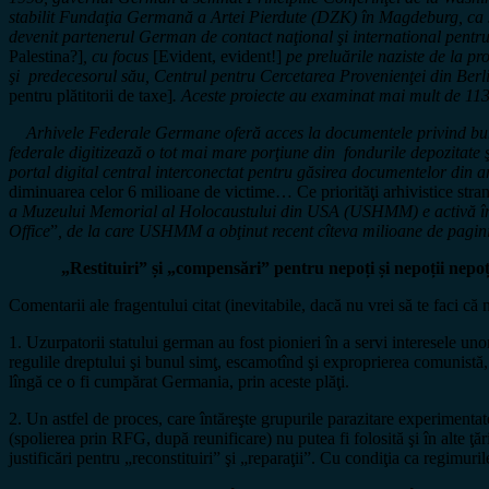
stabilit Fundaţia Germană a Artei Pierdute (DZK) în Magdeburg, ca 
devenit partenerul German de contact naţional şi international pentr
Palestina?]
, cu focus
[Evident, evident!]
pe preluările naziste de la 
şi predecesorul său, Centrul pentru Cercetarea Provenienţei din Berli
pentru plătitorii de taxe]
. Aceste proiecte au examinat mai mult de 11
Arhivele Federale Germane oferă acces la documentele privind bunuri
federale digitizează o tot mai mare porţiune din fondurile depozitate ş
portal digital central interconectat pentru găsirea documentelor din a
diminuarea celor 6 milioane de victime… Ce priorităţi arhivistice str
a Muzeului Memorial al Holocaustului din USA (USHMM) e activă în 
Office
”
, de la care USHMM a obţinut recent cîteva milioane de pagi
„Restituiri” și „compensări” pentru nepoți și nepoții nepo
Comentarii ale fragentului citat (inevitabile, dacă nu vrei să te faci că n
1. Uzurpatorii statului german au fost pionieri în a servi interesele un
regulile dreptului şi bunul simţ, escamotînd şi exproprierea comunistă
lîngă ce o fi cumpărat Germania, prin aceste plăţi.
2. Un astfel de proces, care întăreşte grupurile parazitare experimentate
(spolierea prin RFG, după reunificare) nu putea fi folosită şi în alte ţ
justificări pentru „reconstituiri” şi „reparaţii”. Cu condiţia ca regimur