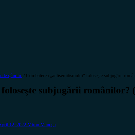
 de gândire
/
Combaterea „antisemitismului” foloseşte subjugării româ
foloseşte subjugării românilor?
April 12, 2022
Miron Manega