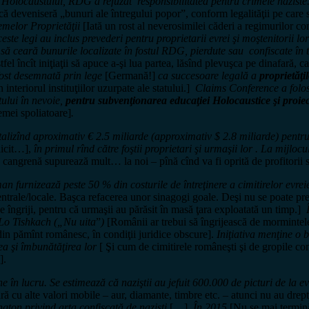
ocaustului, RDG a refuzat responsibilitatea pentru crimele naziste. Nu 
dacă deveniseră „bunuri ale întregului popor”, conform legalităţii pe car
melor Proprietăţii
[Iată un rost al neverosimilei căderi a regimurilor c
ste legi au inclus prevederi pentru proprietarii evrei şi moştenitorii lor
]
să ceară bunurile localizate în fostul RDG, pierdute sau confiscate în t
stfel încît iniţiaţii să apuce a-şi lua partea, lăsînd plevuşca pe dinafară,
ost desemnată prin lege
[Germană!]
ca succesoare legală a
proprietăţi
interiorul instituţiilor uzurpate ale statului.]
Claims Conference a folos
tului în nevoie,
pentru subvenţionarea educaţiei Holocaustice şi proiect
emei spoliatoare]
.
lizînd aproximativ € 2.5 miliarde (approximativ $ 2.8 miliarde) pentru p
licit…],
în primul rînd către foştii proprietari şi urmaşii lor . La mijlo
angrenă supurează mult… la noi – pînă cînd va fi oprită de profitorii s
n furnizează peste 50 % din costurile de întreţinere a cimitirelor evreie
centrale/locale. Başca refacerea unor sinagogi goale. Deşi nu se poate pre
 îngriji, pentru că urmaşii au părăsit în masă ţara exploatată un timp.]
Î
– Lo Tishkach („Nu uita
”
)
[Românii ar trebui să îngrijească de mormintele 
din pămînt românesc, în condiţii juridice obscure].
Iniţiativa menţine o b
ea şi îmbunătăţirea lor
[ Şi cum de cimitirele româneşti şi de gropile co
].
n lucru. Se estimează că naziştii au jefuit 600.000 de picturi de la e
ară cu alte valori mobile – aur, diamante, timbre etc. – atunci nu au drep
ton privind arta confiscată de nazişti
[…].
În 2015
[Nu se mai termină