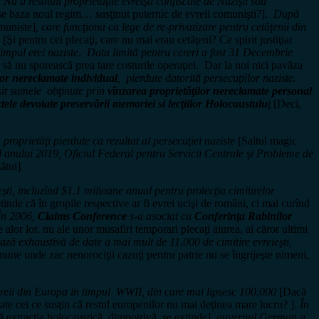
a restituit proprietăţile evreişti confiscate de Nazişti sau
e se baza noul regim… susţinut puternic de evreii comunişti?]
. După
omuniste]
, care funcţiona ca lege de re-privatizare pentru cetăţenii din
[Şi pentru cei plecaţi, care nu mai erau cetăţeni? Ce spirit justiţiar
impul erei naziste
.
Data limită pentru cereri a fost 31 Decembrie
 ca să nu sporească prea tare costurile operaţiei. Dar la noi nici pavăza
lor nereclamate individual
, pierdute datorită persecuţiilor naziste.
it sumele obţinute prin
vînzarea proprietăţilor nereclamate personal
ele devotate preservării memoriei si lecţiilor Holocaustulu
i
[Deci,
roprietăţi pierdute ca rezultat al persecuţiei naziste
[Saltul magic
cul anului 2019, Oficiul Federal pentru Servicii Centrale şi Probleme de
ătui]
.
şti, incluzînd $1.1 milioane anual pentru protecţia cimitirelor
tinde că în gropile respective ar fi evrei ucişi de români, ci mai curînd
n 2006,
Claims Conference
s-a asociat cu
Conferinţa Rabinilor
alor lor, nu ale unor musafiri temporari plecaţi aiurea, ai căror ultimi
ază exhaustivă de date a mai mult de 11.000 de cimitire evreieşti,
mune unde zac nenorociţii cazuţi pentru patrie nu se îngrijeşte nimeni,
vreii din Europa in timpul WWII, din care mai lipsesc 100.000
[Dacă
tate cei ce susţin că restul europenilor nu mai deţinea mare lucru? ].
În
 extracţia holocaustică, dimpotrivă, se extinde]
, guvernul German a