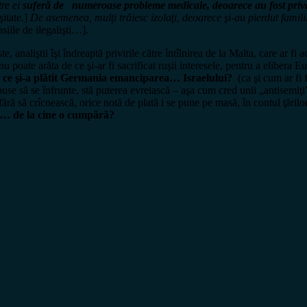
tre ei
suferă de numeroase probleme medicale, deoarece au fost privaţ
itate.]
De asemenea, mulţi trăiesc izolaţi, deoarece şi-au pierdut familii
siile de ilegalişti…].
tii îşi îndreaptă privirile către întîlnirea de la Malta, care ar fi act
 poate arăta de ce şi-ar fi sacrificat ruşii interesele, pentru a elibera 
 ce şi-a plătit Germania emanciparea… Israelului?
(ca şi cum ar fi 
i, puse să se înfrunte, stă puterea evreiască – aşa cum cred unii „antis
ră să crîcnească, orice notă de plată i se pune pe masă, în contul ţărilor 
i… de la cine o cumpără?