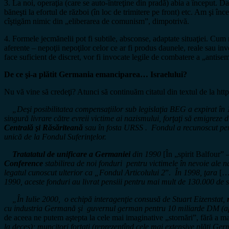
3. La noi, operaţia (care se auto-întreţine din pradă) abia a început. Dar
băneşti la efortul de război (în loc de trimitere pe front) etc. Am şi în
cîştigăm nimic din „eliberarea de comunism”, dimpotrivă.
4. Formele jecmănelii pot fi subtile, absconse, adaptate situaţiei. Cum 
aferente – nepoţii nepoţilor celor ce ar fi produs daunele, reale sau inve
face suficient de discret, vor fi invocate legile de combatere a „antise
De ce şi-a plătit Germania emanciparea… Israelului?
Nu vă vine să credeţi? Atunci să continuăm citatul din textul de la htt
„Deşi posibilitatea compensaţiilor sub legislaţia BEG a expirat în 
singură livrare către evreii victime ai nazismului, forţaţi să emigreze d
Centrală şi Răsăriteană
sau în fosta URSS . Fondul a recunoscut perse
unică de la Fondul Suferinţelor.
Tratatatul de unificare a Germaniei
din 1990
[În „spirit Balfour” 
Conference
stabilirea de noi fonduri pentru victimele în nevoie ale 
legatul cunoscut ulterior ca „Fondul Articolului 2
”.
În 1998, ţara
[…b
1990, aceste fonduri au livrat pensiii pentru mai mult de 130.000 de s
„În Iulie 2000, o echipă interagenţie consusă de Stuart Eizenstat,
cu industria Germană şi guvernul german pentru 10 miliarde DM (app
de aceea ne putem aştepta la cele mai imaginative „stornări”, fără a ma
la deces); muncitori forţaţi (reprezentînd cele mai extensive plăţi Ge