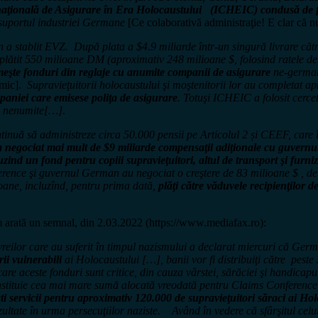
naţională de Asigurare în Era Holocaustului (ICHEIC) condusă de f
u suportul industriei Germane
[Ce colaborativă administraţie! E clar că n
ablit EVZ. După plata a $4.9 miliarde într-un singură livrare către 1.6
 plătit 550 milioane DM (aproximativ 248 milioane $, folosind ratele d
meşte fonduri din reglaje cu anumite companii de asigurare
ne-germ
mic].
Supravieţuitorii holocaustului şi moştenitorii lor au completat a
aniei care emisese poliţa de asigurare
. Totuşi ICHEIC a folosit cercet
te nenumite[…]
.
uă să administreze circa 50.000 pensii pe Articolul 2 și CEEF, care în
a negociat mai mult de $9 miliarde compensaţii adiţionale cu guvern
uzind un fond pentru copiii supravieţuitori, altul de transport şi furniz
rence şi guvernul German au negociat o creştere de 83 milioane $ , de
oane, incluzînd, pentru prima dată,
plăţi către văduvele recipienţilor d
m arată un semnal, din 2.03.2022 (https://www.mediafax.ro):
ilor care au suferit în timpul nazismului a declarat miercuri că Germ
rii vulnerabili
ai
Holocaustului […], banii vor fi distribuiţi către pest
e aceste fonduri sunt critice, din cauza vârstei, sărăciei şi handicapu
tituie cea mai mare sumă alocată vreodată pentru Claims Conference pen
ăti servicii pentru aproximativ 120.000 de supravieţuitori săraci ai Ho
 rezultate în urma persecuţiilor naziste. Având în vedere că sfârşitul c