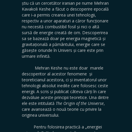
știu că un cercetător iranian pe nume Mehran
Kavakoli Keshe a făcut o descoperire epocală
care i-a permis crearea unei tehnologii,
respectiv a unor aparaturi a căror funcționare
nu necesită combustibil fosil și nici o altă
sursă de energie creată de om. Descoperirea
sa se bazează doar pe energia magnetică și
gravitațională a pământului, energie care se
găsește oriunde în Univers și care este prin
urmare infinită.
Mehran Keshe nu este doar marele
descoperitor al acestor fenomene și
teoreticianul acestora, ci și inventatorul unor
tehnologii absolut inedite care folosesc ceste
energii. A scris și publicat câteva cărți în care
dezvăluie aceste principii teoretice. Una dintre
ele este intitulată
The Origin of the
Universe
,
care avansează o nouă teorie cu privire la
originea universului.
Pentru folosirea practică a „energiei