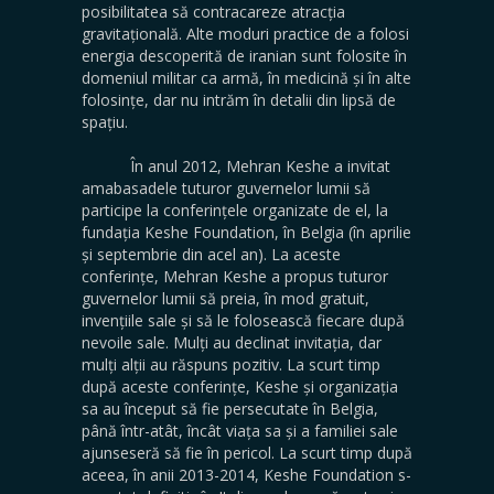
posibilitatea să contracareze atracția
gravitațională. Alte moduri practice de a folosi
energia descoperită de iranian sunt folosite în
domeniul militar ca armă, în medicină și în alte
folosințe, dar nu intrăm în detalii din lipsă de
spațiu.
În anul 2012, Mehran Keshe a invitat
amabasadele tuturor guvernelor lumii să
participe la conferințele organizate de el, la
fundația Keshe Foundation, în Belgia (în aprilie
și septembrie din acel an). La aceste
conferințe, Mehran Keshe a propus tuturor
guvernelor lumii să preia, în mod gratuit,
invențiile sale și să le folosească fiecare după
nevoile sale. Mulți au declinat invitația, dar
mulți alții au răspuns pozitiv. La scurt timp
după aceste conferințe, Keshe și organizația
sa au început să fie persecutate în Belgia,
până într-atât, încât viața sa și a familiei sale
ajunseseră să fie în pericol. La scurt timp după
aceea, în anii 2013-2014, Keshe Foundation s-