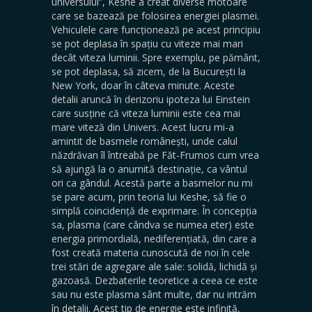
universului”, Keshe a creat diverse motoare
care se bazează pe folosirea energiei plasmei.
Vehiculele care funcționează pe acest principiu
se pot deplasa în spațiu cu viteze mai mari
decât viteza luminii. Spre exemplu, pe pământ,
se pot deplasa, să zicem, de la București la
New York, doar în câteva minute. Aceste
detalii aruncă în derizoriu ipoteza lui Einstein
care susține că viteza luminii este cea mai
mare viteză din Univers. Acest lucru mi-a
amintit de basmele românești, unde calul
năzdrăvan îl întreabă pe Făt-Frumos cum vrea
să ajungă la o anumită destinație, ca vântul
ori ca gândul. Acestă parte a basmelor nu mi
se pare acum, prin teoria lui Keshe, să fie o
simplă coincidență de exprimare. În concepția
sa, plasma (care cândva se numea eter) este
energia primordială, nediferențiată, din care a
fost creată materia cunoscută de noi în cele
trei stări de agregare ale sale: solidă, lichidă și
gazoasă. Dezbaterile teoretice a ceea ce este
sau nu este plasma sânt multe, dar nu intrăm
în detalii. Acest tip de energie este infinită,