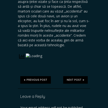
asupra țintei vizate și face ca ținta respectivă
să ardă și chiar să se topească. De altfel,
martorii oculari care au văzut „accidentul” au
spus că cele două nave, un avion și un
elicopter, au luat foc în aer și nu la sol, cum s-
a spus la știri. În plus, rudele nu au avut voie
să vadă trupurile neînsuflețite ale militarilor
români morți în aceste „accidente”. Credem
că aici este vorba de acealaș gen de armă
bazată pe această tehnologie.
PREVIOUS POST
NEXT POST
Leave a Reply
Your email address will not be published.