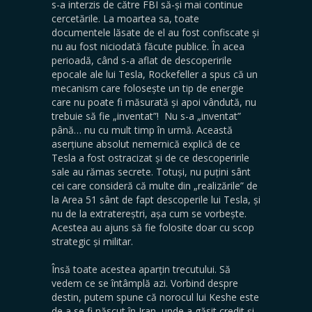
s-a interzis de către FBI să-și mai continue
cercetările. La moartea sa, toate
documentele lăsate de el au fost confiscate și
nu au fost niciodată făcute publice. În acea
perioadă, când s-a aflat de descoperirile
epocale ale lui Tesla, Rockefeller a spus că un
mecanism care folosește un tip de energie
care nu poate fi măsurată și apoi vândută, nu
trebuie să fie „inventat”! Nu s-a „inventat”
până… nu cu mult timp în urmă. Această
aserțiune absolut nemernică explică de ce
Tesla a fost ostracizat și de ce descoperirile
sale au rămas secrete. Totuși, nu puțini sânt
cei care consideră că multe din „realizările” de
la Area 51 sânt de fapt descoperile lui Tesla, și
nu de la extratereștri, așa cum se vorbește.
Acestea au ajuns să fie folosite doar cu scop
strategic și militar.
Însă toate acestea aparțin trecutului. Să
vedem ce se întâmplă azi. Vorbind despre
destin, putem spune că norocul lui Keshe este
de a se fi născut în Iran, unde a găsit credit și