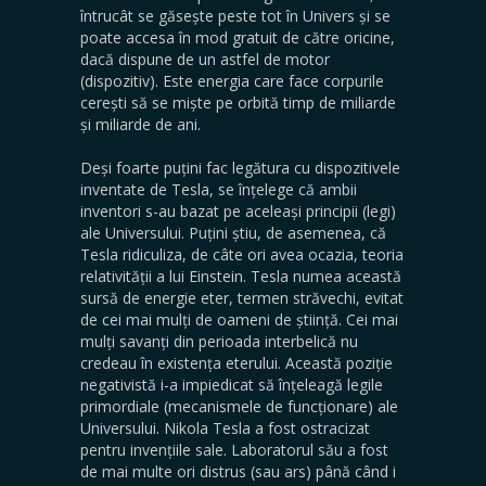
întrucât se găsește peste tot în Univers și se
poate accesa în mod gratuit de către oricine,
dacă dispune de un astfel de motor
(dispozitiv). Este energia care face corpurile
cerești să se miște pe orbită timp de miliarde
și miliarde de ani.
Deși foarte puțini fac legătura cu dispozitivele
inventate de Tesla, se înțelege că ambii
inventori s-au bazat pe aceleași principii (legi)
ale Universului. Puțini știu, de asemenea, că
Tesla ridiculiza, de câte ori avea ocazia, teoria
relativității a lui Einstein. Tesla numea această
sursă de energie eter, termen străvechi, evitat
de cei mai mulți de oameni de știință. Cei mai
mulți savanți din perioada interbelică nu
credeau în existența eterului. Această poziție
negativistă i-a impiedicat să înțeleagă legile
primordiale (mecanismele de funcționare) ale
Universului. Nikola Tesla a fost ostracizat
pentru invențiile sale. Laboratorul său a fost
de mai multe ori distrus (sau ars) până când i