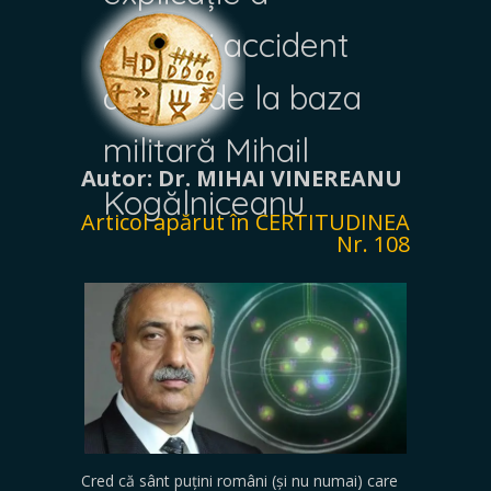
dublului accident
aviatic de la baza
militară Mihail
Autor: Dr. MIHAI VINEREANU
Kogălniceanu
Articol apărut în CERTITUDINEA
Nr. 108
Cred că sânt puțini români (și nu numai) care