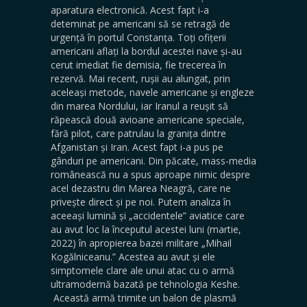
aparatura electronică. Acest fapt i-a
deteminat pe americani să se retragă de
urgență în portul Constanța. Toți ofițerii
americani aflați la bordul acestei nave și-au
cerut imediat fie demisia, fie trecerea în
rezervă. Mai recent, rușii au alungat, prin
aceleași metode, navele americane și engleze
din marea Nordului, iar Iranul a reușit să
răpească două avioane americane speciale,
fără pilot, care patrulau la granița dintre
Afganistan și Iran. Acest fapt i-a pus pe
gânduri pe americani. Din păcate, mass-media
românească nu a spus aproape nimic despre
acel dezastru din Marea Neagră, care ne
privește direct și pe noi. Putem analiza în
aceeași lumină și „accidentele” aviatice care
au avut loc la începutul acestei luni (martie,
2022) în apropierea bazei militare „Mihail
Kogălniceanu.” Acestea au avut și ele
simptomele clare ale unui atac cu o armă
ultramodernă bazată pe tehnologia Keshe.
Această armă trimite un balon de plasmă