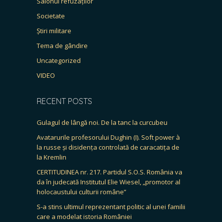
Salonul refuzaților
Societate
Știri militare
Tema de gândire
Uncategorized
VIDEO
RECENT POSTS
Gulagul de lângă noi. De la tanc la curcubeu
Avatarurile profesorului Dughin (I). Soft power à
la russe și disidența controlată de caracatița de
la Kremlin
CERTITUDINEA nr. 217. Partidul S.O.S. România va
da în judecată Institutul Elie Wiesel, „promotor al
holocaustului culturii române”
S-a stins ultimul reprezentant politic al unei familii
care a modelat istoria României