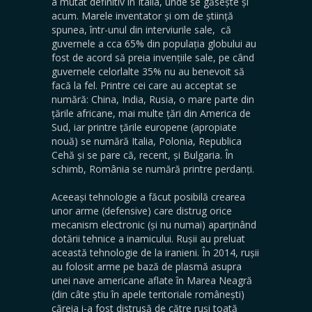
a mutat definitiv în Italia, unde se găsește și
acum. Marele inventator și om de știință
spunea, într-unul din interviurile sale, că
guvernele a cca 65% din populația globului au
fost de acord să preia invențiile sale, pe când
guvernele celorlalte 35% nu au benevoit să
facă la fel. Printre cei care au acceptat se
numără: China, India, Rusia, o mare parte din
țările africane, mai multe țări din America de
Sud, iar printre țările europene (apropiate
nouă) se numără Italia, Polonia, Republica
Cehă și se pare că, recent, și Bulgaria. În
schimb, România se numără printre perdanți.
Aceeași tehnologie a făcut posibilă crearea
unor arme (defensive) care distrug orice
mecanism electronic (și nu numai) aparținând
dotării tehnice a inamicului. Rușii au preluat
această tehnologie de la iranieni. În 2014, rușii
au folosit arme pe bază de plasmă asupra
unei nave americane aflate în Marea Neagră
(din câte știu în apele teritoriale românești)
căreia i-a fost distrusă de către ruși toată