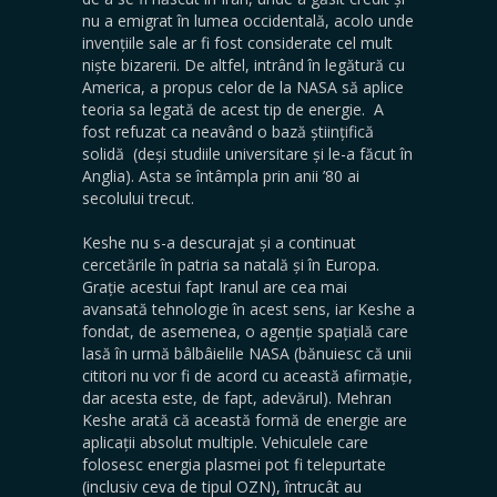
nu a emigrat în lumea occidentală, acolo unde
invențiile sale ar fi fost considerate cel mult
niște bizarerii. De altfel, intrând în legătură cu
America, a propus celor de la NASA să aplice
teoria sa legată de acest tip de energie. A
fost refuzat ca neavând o bază științifică
solidă (deși studiile universitare și le-a făcut în
Anglia). Asta se întâmpla prin anii ’80 ai
secolului trecut.
Keshe nu s-a descurajat și a continuat
cercetările în patria sa natală și în Europa.
Grație acestui fapt Iranul are cea mai
avansată tehnologie în acest sens, iar Keshe a
fondat, de asemenea, o agenție spațială care
lasă în urmă bâlbâielile NASA (bănuiesc că unii
cititori nu vor fi de acord cu această afirmație,
dar acesta este, de fapt, adevărul). Mehran
Keshe arată că această formă de energie are
aplicații absolut multiple. Vehiculele care
folosesc energia plasmei pot fi telepurtate
(inclusiv ceva de tipul OZN), întrucât au