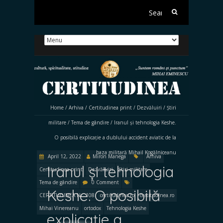
Search
for:
Home
/
Arhiva
/
Certitudinea print
/
Dezvăluiri
/
Știri
militare
/
Tema de gândire
/
Iranul și tehnologia Keshe.
O posibilă explicație a dublului accident aviatic de la
baza militară Mihail Kogălniceanu
April 12, 2022
Miron Manega
Arhiva
Iranul și tehnologia
Certitudinea print
Dezvăluiri
Știri militare
Tema de gândire
0 Comment
Keshe. O posibilă
CERTITUDINEA Nr. 108
certitudinea.ro
certitudinea.ro
Mihai Vinereanu
ortodox
Tehnologia Keshe
explicație a