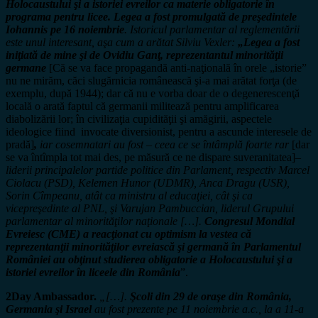
Holocaustului şi a istoriei evreilor ca materie obligatorie în
programa pentru licee. Legea a fost promulgată de preşedintele
Iohannis pe 16 noiembrie
. Istoricul parlamentar al reglementării
este unul interesant, aşa cum a arătat Silviu Vexler:
„Legea a fost
iniţiată de mine şi de Ovidiu Ganţ, reprezentantul minorităţii
germane
[Că se va face propagandă anti-naţională în orele „istorie”
nu ne mirăm, căci slugărnicia românească şi-a mai arătat forţa (de
exemplu, după 1944); dar că nu e vorba doar de o degenerescenţă
locală o arată faptul că germanii militează pentru amplificarea
diabolizării lor; în civilizaţia cupidităţii şi amăgirii, aspectele
ideologice fiind invocate diversionist, pentru a ascunde interesele de
pradă]
,
iar cosemnatari au fost – ceea ce se întâmplă foarte rar
[dar
se va întîmpla tot mai des, pe măsură ce ne dispare suveranitatea]
–
liderii principalelor partide politice din Parlament, respectiv Marcel
Ciolacu (PSD), Kelemen Hunor (UDMR), Anca Dragu (USR),
Sorin Cîmpeanu, atât ca ministru al educaţiei, cât şi ca
vicepreşedinte al PNL, şi Varujan Pambuccian, liderul Grupului
parlamentar al minorităţilor naţionale […].
Congresul Mondial
Evreiesc (CME) a reacţionat cu optimism la vestea că
reprezentanţii minorităţilor evreiască şi germană în Parlamentul
României au obţinut studierea obligatorie a Holocaustului şi a
istoriei evreilor în liceele din România
”.
2Day Ambassador.
„[…].
Şcoli din 29 de oraşe din România,
Germania şi Israel
au fost prezente pe 11 noiembrie a.c., la a 11-a