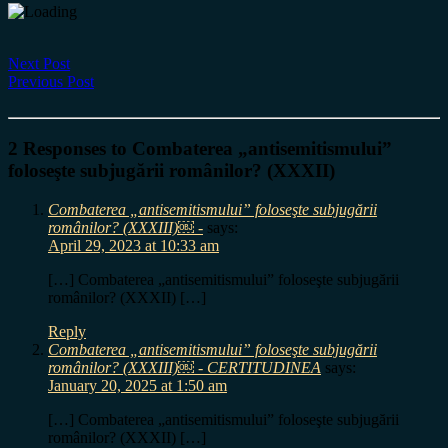
Next Post
Previous Post
2 Responses to Combaterea „antisemitismului”
foloseşte subjugării românilor? (XXXII)
Combaterea „antisemitismului” foloseşte subjugării
românilor? (XXXIII)￼ -
says:
April 29, 2023 at 10:33 am
[…] Combaterea „antisemitismului” foloseşte subjugării
românilor? (XXXII) […]
Reply
Combaterea „antisemitismului” foloseşte subjugării
românilor? (XXXIII)￼ - CERTITUDINEA
says:
January 20, 2025 at 1:50 am
[…] Combaterea „antisemitismului” foloseşte subjugării
românilor? (XXXII) […]