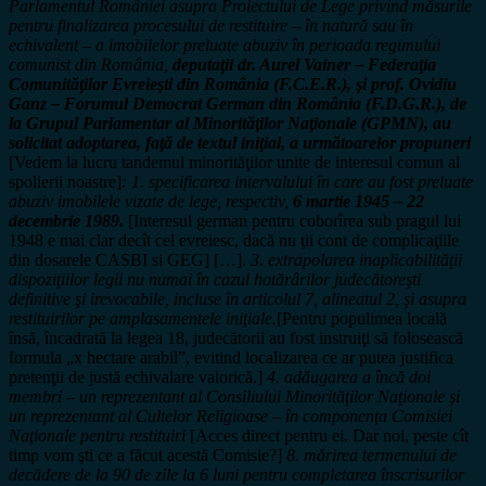
Parlamentul României asupra Proiectului de Lege privind măsurile
pentru finalizarea procesului de restituire – în natură sau în
echivalent – a imobilelor preluate abuziv în perioada regimului
comunist din România,
deputaţii dr. Aurel Vainer – Federaţia
Comunităţilor Evreieşti din România (F.C.E.R.), şi prof. Ovidiu
Ganz – Forumul Democrat German din România (F.D.G.R.), de
la Grupul Parlamentar al Minorităţilor Naţionale (GPMN), au
solicitat adoptarea, faţă de textul iniţial, a următoarelor propuneri
[Vedem la lucru tandemul minorităţilor unite de interesul comun al
spolierii noastre]
: 1. specificarea intervalului în care au fost preluate
abuziv imobilele vizate de lege, respectiv,
6 martie 1945 – 22
decembrie 1989.
[Interesul german pentru coborîrea sub pragul lui
1948 e mai clar decît cel evreiesc, dacă nu ţii cont de complicaţiile
din dosarele CASBI si GEG] […].
3. extrapolarea inaplicabilităţii
dispoziţiilor legii nu numai în cazul hotărârilor judecătoreşti
definitive şi irevocabile, incluse în articolul 7, alineatul 2, şi asupra
restituirilor pe amplasamentele iniţiale.
[Pentru populimea locală
însă, încadrată la legea 18, judecătorii au fost instruiţi să folosească
formula „x hectare arabil”, evitind localizarea ce ar putea justifica
pretenţii de justă echivalare valorică.]
4. adăugarea a încă doi
membri – un reprezentant al Consiliului Minorităţilor Naţionale şi
un reprezentant al Cultelor Religioase – în componenţa Comisiei
Naţionale pentru restituiri
[Acces direct pentru ei. Dar noi, peste cît
timp vom şti ce a făcut acestă Comisie?]
8. mărirea termenului de
decădere de la 90 de zile la 6 luni pentru completarea înscrisurilor