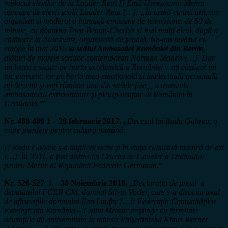
mijlocul elevilor de la Lauder-Reut [] Emil Hurezeanu: Mereu
aproape de elevii şcolii Lauder-Reut […]:
„
În urmă cu trei ani, am
organizat şi moderat o întreagă emisiune de televiziune, de 50 de
minute, cu doamna Tova Benun-Cherbis şi mai mulţi elevi, după o
călătorie la Auschwitz, organizată de şcoală. Ne-am revăzut cu
emoţie în mai 2016
la sediul Ambasadei României din Berlin
,
alături de marele scriitor contemporan Norman Manea […]. Dar
un lucru e sigur: pe harta academică a României v-aţi câştigat un
loc eminent, iar pe harta mea emoţională şi intelectuală personală
aţi devenit şi veţi rămâne una din stelele fixe„, a transmis
ambasadorul extraordinar şi plenipotenţiar al României în
Germania.
””
Nr. 488-489 1 – 28 februarie 2017.
„
Decesul lui Radu Gabrea, o
mare pierdere pentru cultura română.
[] Radu Gabrea s-a implicat activ şi în viaţa culturală iudaică de azi
[…]. În 2011, a fost distins cu Crucea de Cavaler a Ordinului
pentru Merite al Republicii Federale Germania
.”
Nr. 526-527 1 – 30 Noiembrie 2018.
„
Declaraţia de presă a
deputatului FCER-CM, domnul Silviu Vexler, care s-a disociat total
de afirmaţiile domnului Ilan Laufer […]: Federaţia Comunităţilor
Evreieşti din România – Cultul Mozaic respinge cu fermitate
acuzaţiile de antisemitism la adresa Preşedintelui Klaus Werner