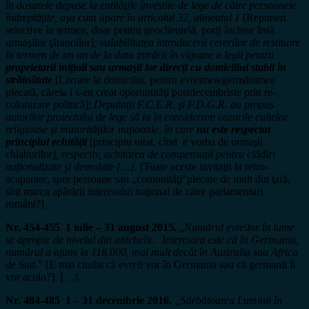
în dosarele depuse la entităţile învestite de lege de către persoanele
îndreptăţite, aşa cum apare în articolul 32, alineatul 1
[Repuneri
selective în termen, doar pentru geoclientelă, porţi închise însă
urmaşilor ţăranoilor]
;
valabilitatea introducerii cererilor de restituire
în termen de un an de la data intrării în vigoare a legii pentru
proprietarii iniţiali sau urmaşii lor direcţi cu domiciliul stabil în
străinătate
[Livrare la domiciliu, pentru evreimea/germănimea
plecată, căreia i s-au creat oportunităţi postdecembriste prin re-
colonizare politică];
Deputaţii F.C.E.R. şi F.D.G.R. au propus
autorilor proiectului de lege să ia în considerare cazurile cultelor
religioase şi minorităţilor naţionale, în care
nu este respectat
principiul echităţii
[principiu uitat, cînd e vorba de urmaşii
chiaburilor]
, respectiv, achitarea de compensaţii pentru clădiri
naţionalizate şi demolate […].
[Toate aceste invitaţii la retro-
acaparare, spre persoane sau „comunităţi”plecate de mult din ţară,
sînt marca apărării interesului naţional de către parlamentari
români?]
Nr. 454-455 1 iulie – 31 august 2015.
„
Numărul evreilor în lume
se apropie de nivelul din antebelic. Interesant este că în Germania,
numărul a ajuns la 118.000, mai mult decât în Australia sau Africa
de Sud.
” [E mai ciudat că evreii vor în Germania sau că germanii îi
vor acolo?]. […].
Nr. 484-485 1 – 31 decembrie 2016.
„Sărbătoarea Luminii în