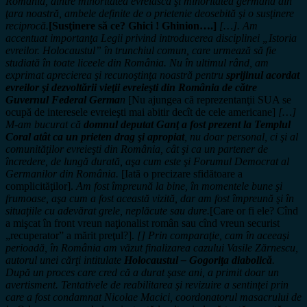
România, dintre minoritatea evreiască şi minoritatea germană din
ţara noastră, ambele definite de o prietenie deosebită şi o susţinere
reciprocă.
[Susţinere să ce? Ghici ! Ghinion….]
[…]. Am
accentuat importanţa Legii privind introducerea disciplinei „Istoria
evreilor. Holocaustul” în trunchiul comun, care urmează să fie
studiată în toate liceele din România. Nu în ultimul rând, am
exprimat aprecierea şi recunoştinţa noastră pentru
sprijinul acordat
evreilor şi dezvoltării vieţii evreieşti din România de către
Guvernul Federal Germa
n
[Nu ajungea că reprezentanţii SUA se
ocupă de interesele evreieşti mai abitir decît de cele americane]
[…]
M-am bucurat că
domnul deputat Ganţ a fost prezent la Templul
Coral atât ca un prieten drag şi apropiat
, nu doar personal, ci şi al
comunităţilor evreieşti din România, cât şi ca un partener de
încredere, de lungă durată, aşa cum este şi Forumul Democrat al
Germanilor din România.
[Iată o precizare sfidătoare a
complicităţilor].
Am fost împreună la bine, în momentele bune şi
frumoase, aşa cum a fost această vizită, dar am fost împreună şi în
situaţiile cu adevărat grele, neplăcute sau dure.
[Care or fi ele? Cînd
a mişcat în front vreun naţionalist român sau cînd vreun securist
„recuperator” a mărit preţul?].
[]
Prin comparaţie, cam în aceeaşi
perioadă, în România am văzut finalizarea cazului Vasile Zărnescu,
autorul unei cărţi intitulate
Holocaustul – Gogoriţa diabolică
.
După un proces care cred că a durat şase ani, a primit doar un
avertisment.
Tentativele de reabilitarea şi revizuire a sentinţei prin
care a fost condamnat Nicolae Macici, coordonatorul masacrului de