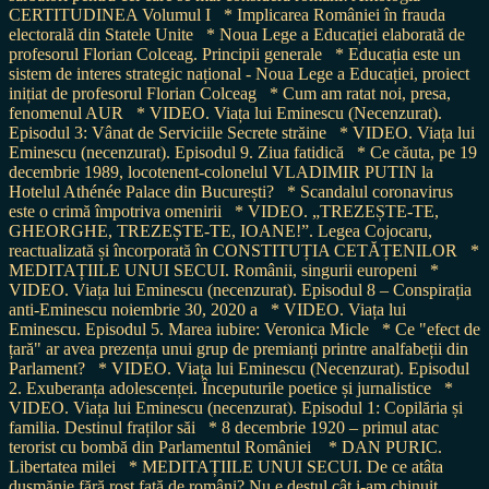
CERTITUDINEA Volumul I
* Implicarea României în frauda
electorală din Statele Unite
* Noua Lege a Educației elaborată de
profesorul Florian Colceag. Principii generale
* Educația este un
sistem de interes strategic național - Noua Lege a Educației, proiect
inițiat de profesorul Florian Colceag
* Cum am ratat noi, presa,
fenomenul AUR
* VIDEO. Viața lui Eminescu (Necenzurat).
Episodul 3: Vânat de Serviciile Secrete străine
* VIDEO. Viața lui
Eminescu (necenzurat). Episodul 9. Ziua fatidică
* Ce căuta, pe 19
decembrie 1989, locotenent-colonelul VLADIMIR PUTIN la
Hotelul Athénée Palace din București?
* Scandalul coronavirus
este o crimă împotriva omenirii
* VIDEO. „TREZEȘTE-TE,
GHEORGHE, TREZEȘTE-TE, IOANE!”. Legea Cojocaru,
reactualizată și încorporată în CONSTITUȚIA CETĂȚENILOR
*
MEDITAȚIILE UNUI SECUI. Românii, singurii europeni
*
VIDEO. Viața lui Eminescu (necenzurat). Episodul 8 – Conspirația
anti-Eminescu noiembrie 30, 2020 a
* VIDEO. Viața lui
Eminescu. Episodul 5. Marea iubire: Veronica Micle
* Ce "efect de
țară" ar avea prezența unui grup de premianți printre analfabeții din
Parlament?
* VIDEO. Viața lui Eminescu (Necenzurat). Episodul
2. Exuberanța adolescenței. Începuturile poetice și jurnalistice
*
VIDEO. Viața lui Eminescu (necenzurat). Episodul 1: Copilăria și
familia. Destinul fraților săi
* 8 decembrie 1920 – primul atac
terorist cu bombă din Parlamentul României
* DAN PURIC.
Libertatea milei
* MEDITAȚIILE UNUI SECUI. De ce atâta
dușmănie fără rost față de români? Nu e destul cât i-am chinuit,