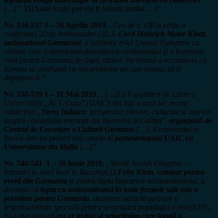
[…]”.
[Şi banii noştri pot/vor fi folosiţi similar….]”
Nr. 536-537 1 – 30 Aprilie 2019.
„
Cea de a VIII-a ediţie a
conferinţei 2Day Ambassador []E.S.
Cord Heinrich Meier-Klodt,
ambasadorul Germaniei
, a subliniat rolul Uniunii Europene ca
entitate care a determinat dezvoltarea continentului şi a însemnat
mult pentru Germania de după război. Vorbitorul a recunoscut că
Europa se confruntă cu noi probleme pe care trebuie să le
depăşească.
”
Nr. 538-539 1 – 31 Mai 2019.
„[…]La Facultatea de Litere a
Universităţii „Al. I. Cuza
”
(UAIC) din Iaşi a avut loc recent
conferinţa „
Terra Iudaica
: perspective literare, culturale şi istorice
asupra constelaţiei evreieşti din Bucovina şi Galiţia
”
,
organizată de
Centrul de Cercetare a Culturii Germane
[…]. Evenimentul se
înscrie într-un proiect mai amplu al
parteneriatului UAIC cu
Universitatea din Haifa
[…]
”.
Nr. 540-541 1 – 30 Iunie 2019.
„World Jewish Congress –
Întruniri la nivel înalt la Bucureşti []
Felix Klein, comisar pentru
evreii din Germania
şi pentru lupta împotriva antisemitismului, a
declarat că
lupta cu antisemitismul în toate formele sale este o
prioritate pentru Germania
, deoarece această ţară are o
responsabilitate specială pentru securitatea populaţiei evreieşti.
[?!].
El a mai spus că
nu ar trebui să prioritizăm care formă a