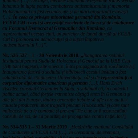
Iohannis […]. De altfel, meritele domnului Preşedinte Klaus Werner
Iohannis în lupta pentru combaterea antisemitismului şi memoria
Holocaustului au fost recunoscute şi de mari organizaţii evreieşti
[…].
În ceea ce priveşte minoritatea germană din România,
FCER-CM a avut şi are relaţii excelente de lucru şi de colaborare
cu Forumul Democrat al Germanilor din România
, cu
reprezentantul acestei etnii, un partener de lungă durată al FCER-
CM în promovarea democraţiei şi a luptei împotriva
antisemitismului […]”.
Nr. 526-527 – 1 – 30 Noiembrie 2018. „
Inaugurarea sediului
Institutului pentru Studii de Holocaust şi Genocid de la UBB Cluj
[Alţi bani bugetari, alte sinecuri, întru propagandă anti-românească.]
Inaugurarea festivă a sediului şi bibliotecii acestui Institut a fost
salutată atât de conducerea Universităţii, cât şi de
reprezentanţi ai
corpurilor diplomatice american şi german
[…]. Hans Erich
Tischler, consulul Germaniei la Sibiu, a subliniat că, în contextul
politic actual, când forţele extremiste câştigă teren în Germania şi
alte ţări din Europa, tânăra generaţie trebuie să afle care au fost
cauzele producerii unor tragedii precum Holocaustul şi care sunt
mijloacele de a le combate şi preveni
”[Pe cine or fi reprezentînd
consulii de azi, de au priorităţi de propagandă contra naţiei lor?]
Nr. 534-535 1 – 31 Martie 2019
„
Hotărârile reuniunii Consiliului
de Conducere al FCER-CM […]. În Germania, de exemplu,
legislaţia obligă autorităţile să îşi asume întreţinerea cimitirelor