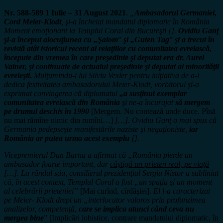
Nr. 588-589 1 Iulie – 31 August 2021
.
„
Ambasadorul Germaniei,
Cord Meier-Klodt
, şi-a încheiat mandatul diplomatic în România
Moment emoţionant la Templul Coral din Bucureşti [].
Ovidiu Ganţ
şi-a început alocuţiunea cu „Şalom
”
şi „Guten Tag
”
şi a trecut în
revistă atât istoricul recent al relaţiilor cu comunitatea evreiască,
începute din vremea în care preşedinte şi deputat era dr. Aurel
Vainer, şi continuate de actualul preşedinte şi deputat al minorităţii
evreieşti.
Mulţumindu-i lui Silviu Vexler pentru iniţiativa de a-i
dedica festivitatea ambasadorului Meier-Klodt, vorbitorul şi-a
exprimat convingerea că diplomatul
„a susţinut exemplar
comunitatea evreiască din România
şi ne-a încurajat
să mergem
pe drumul deschis în 1990
[Mergem. Nu contează unde duce. Pînă
nu mai rămîne nimic din rumîni…]
[…]. Ovidiu Ganţ a mai spus că
Germania pedepseşte manifestările naziste şi negaţioniste,
iar
România ar putea urma acest exemplu
[].
Vicepremierul Dan Barna a afirmat că „România pierde un
ambasador foarte important, dar
câştigă un prieten real, pe viaţă
[…]. La rândul său, consilierul prezidenţial Sergiu Nistor a subliniat
că, în acest context, Templul Coral a fost „un spaţiu şi un moment
al celebrării prieteniei”
[Mai curînd, cîrdăşiei]
. El l-a caracterizat
pe Meier- Klodt drept un „interlocutor valoros prin profunzimea
analizelor, competenţă,
care se implica atunci când ceva nu
mergea bine
” [Implicări lobistice, contrare mandatului diplomatic, în