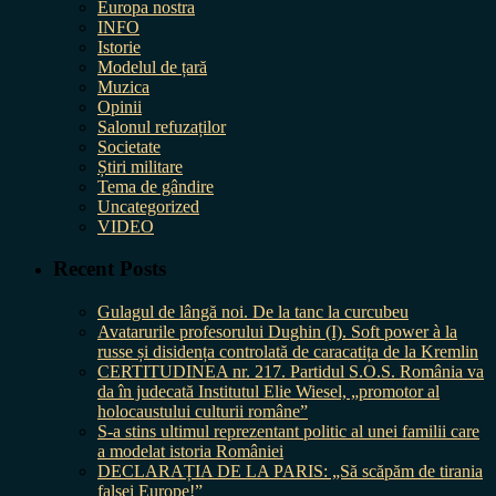
Europa nostra
INFO
Istorie
Modelul de țară
Muzica
Opinii
Salonul refuzaților
Societate
Știri militare
Tema de gândire
Uncategorized
VIDEO
Recent Posts
Gulagul de lângă noi. De la tanc la curcubeu
Avatarurile profesorului Dughin (I). Soft power à la
russe și disidența controlată de caracatița de la Kremlin
CERTITUDINEA nr. 217. Partidul S.O.S. România va
da în judecată Institutul Elie Wiesel, „promotor al
holocaustului culturii române”
S-a stins ultimul reprezentant politic al unei familii care
a modelat istoria României
DECLARAȚIA DE LA PARIS: „Să scăpăm de tirania
falsei Europe!”