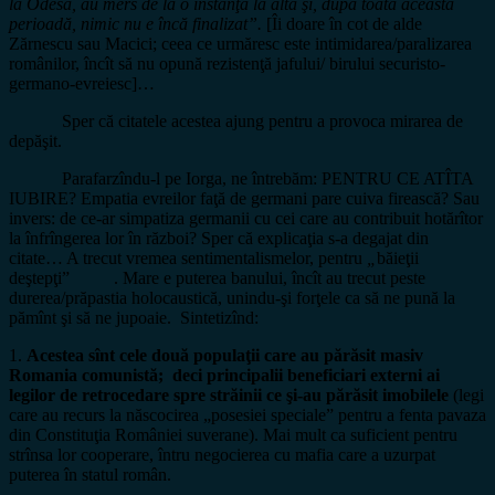
la Odesa, au mers de la o instanţă la alta şi, după toată această
perioadă, nimic nu e încă finalizat”.
[Îi doare în cot de alde
Zărnescu sau Macici; ceea ce urmăresc este intimidarea/paralizarea
românilor, încît să nu opună rezistenţă jafului/ birului securisto-
germano-evreiesc]…
Sper că citatele acestea ajung pentru a provoca mirarea de
depăşit.
Parafarzîndu-l pe Iorga, ne întrebăm: PENTRU CE ATÎTA
IUBIRE? Empatia evreilor faţă de germani pare cuiva firească? Sau
invers: de ce-ar simpatiza germanii cu cei care au contribuit hotărîtor
la înfrîngerea lor în război? Sper că explicaţia s-a degajat din
citate… A trecut vremea sentimentalismelor, pentru
„
băieţii
deştepţi” . Mare e puterea banului, încît au trecut peste
durerea/prăpastia holocaustică, unindu-şi forţele ca să ne pună la
pămînt şi să ne jupoaie. Sintetizînd:
1.
Acestea sînt cele două populaţii care au părăsit masiv
Romania comunistă; deci principalii beneficiari externi ai
legilor de retrocedare spre străinii ce şi-au părăsit
imobilele
(legi
care au recurs la născocirea „posesiei speciale” pentru a fenta pavaza
din Constituţia României suverane). Mai mult ca suficient pentru
strînsa lor cooperare, întru negocierea cu mafia care a uzurpat
puterea în statul român.