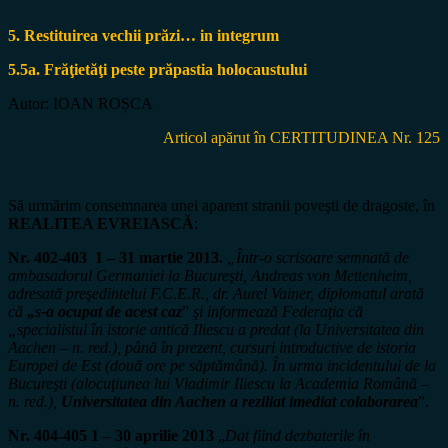
5. Restituirea vechii prăzi… in integrum
5.5a. Frăţietăţi peste prăpastia holocaustului
Autor: IOAN ROȘCA
Articol apărut în CERTITUDINEA Nr. 125
Să urmărim consemnarea unei aparent stranii poveşti de dragoste, în
REALITEA EVREIASCĂ
:
Nr. 402-403 1 – 31 martie 2013.
„Într-o scrisoare semnată de
ambasadorul Germaniei la Bucureşti, Andreas von Mettenheim,
adresată preşedintelui F.C.E.R., dr. Aurel Vainer, diplomatul arată
că
„s-a ocupat de acest caz
”
şi informează Federaţia că
„specialistul în istorie antică Iliescu a predat (la Universitatea din
Aachen – n. red.), până în prezent, cursuri introductive de istoria
Europei de Est (două ore pe săptămână). În urma incidentului de la
Bucureşti (alocuţiunea lui Vladimir Iliescu la Academia Română –
n. red.),
Universitatea din Aachen a reziliat imediat colaborarea
”.
Nr. 404-405 1 – 30 aprilie 2013
„
Dat fiind dezbaterile în