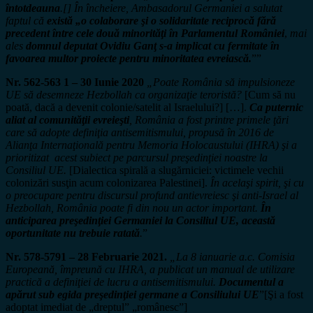
întotdeauna
.[] În încheiere, Ambasadorul Germaniei a salutat
faptul că
există „o colaborare şi o solidaritate reciprocă fără
precedent între cele două minorităţi în Parlamentul României
,
mai
ales
domnul deputat Ovidiu Ganţ s-a implicat cu fermitate în
favoarea multor proiecte pentru minoritatea evreiască.
””
Nr. 562-563 1 – 30 Iunie 2020
„Poate România să impulsioneze
UE să desemneze Hezbollah ca organizaţie teroristă?
[Cum să nu
poată, dacă a devenit colonie/satelit al Israelului?] […].
Ca puternic
aliat al comunităţii evreieşti
, România a fost printre primele ţări
care să adopte definiţia antisemitismului, propusă în 2016 de
Alianţa Internaţională pentru Memoria Holocaustului (IHRA) şi a
prioritizat acest subiect pe parcursul preşedinţiei noastre la
Consiliul UE.
[Dialectica spirală a slugărniciei: victimele vechii
colonizări susţin acum colonizarea Palestinei].
În acelaşi spirit, şi cu
o preocupare pentru discursul profund antievreiesc şi anti-Israel al
Hezbollah, România poate fi din nou un actor important.
În
anticiparea preşedinţiei Germaniei la Consiliul UE, această
oportunitate nu trebuie ratată
.
”
Nr. 578-5791 – 28 Februarie 2021.
„La 8 ianuarie a.c. Comisia
Europeană, împreună cu IHRA, a publicat un manual de utilizare
practică a definiţiei de lucru a antisemitismului.
Documentul a
apărut sub egida preşedinţiei germane a Consiliului UE
”[Şi a fost
adoptat imediat de „dreptul” „românesc”]