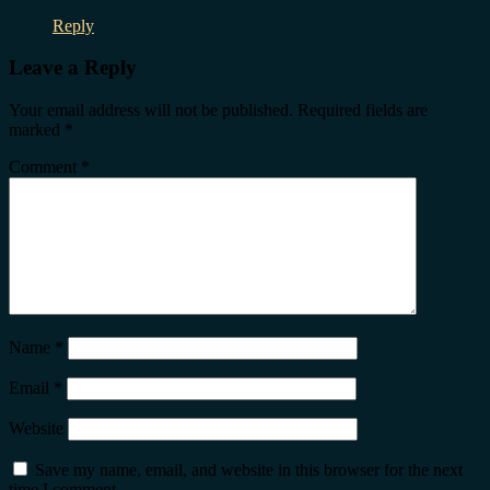
Reply
Leave a Reply
Your email address will not be published.
Required fields are
marked
*
Comment
*
Name
*
Email
*
Website
Save my name, email, and website in this browser for the next
time I comment.