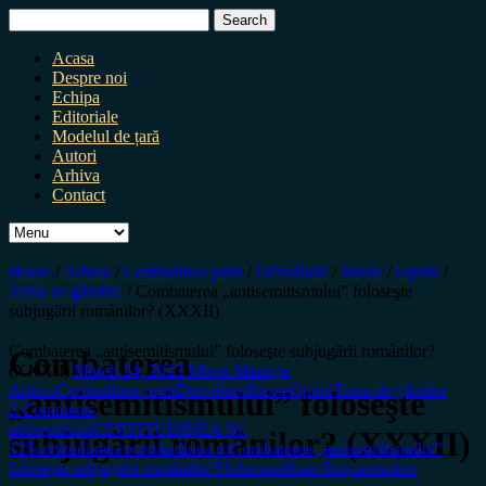
Search
for:
Acasa
Despre noi
Echipa
Editoriale
Modelul de țară
Autori
Arhiva
Contact
Home
/
Arhiva
/
Certitudinea print
/
Dezvăluiri
/
Istorie
/
Opinii
/
Tema de gândire
/
Combaterea „antisemitismului” foloseşte
subjugării românilor? (XXXII)
Combaterea „antisemitismului” foloseşte subjugării românilor?
Combaterea
(XXXII)
March 24, 2023
Miron Manega
Arhiva
Certitudinea print
Dezvăluiri
Istorie
Opinii
Tema de gândire
„antisemitismului” foloseşte
2 Comments
antisemitism
CERTITUDINEA Nr.
subjugării românilor? (XXXII)
125
certitudinea.ro
certitudinea.ro
Combaterea „antisemitismului”
foloseşte subjugării românilor?
Holocaust
Ioan Roșca
ortodox