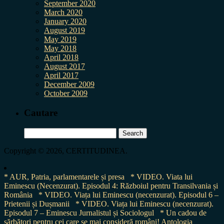
September 2020
March 2020
January 2020
August 2019
May 2019
May 2018
April 2018
August 2017
April 2017
December 2009
October 2009
Cautare
Search
for:
Copyright © 2026, CERTITUDINEA.
* AUR, Patria, parlamentarele și presa
* VIDEO. Viata lui
Eminescu (Necenzurat). Episodul 4: Războiul pentru Transilvania și
România
* VIDEO. Viața lui Eminescu (necenzurat). Episodul 6 –
Prietenii și Dușmanii
* VIDEO. Viața lui Eminescu (necenzurat).
Episodul 7 – Eminescu Jurnalistul și Sociologul
* Un cadou de
sărbători pentru cei care se mai consideră români! Antologia