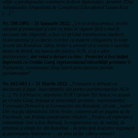
ediţie a prestigiosului eveniment dedicat diplomaţiei, denumit 2Day
Ambassador. Organizată de Complexul Educaţional Laude-Reut
[…]
.”
Nr. 598-5991 – 31 Ianuarie 2022.
„Un al doilea proiect, recent
adoptat şi promulgat şi care va intra în vigoare fără a mai fi
necesare alte dispoziţii, a fost cel privind introducerea studierii
Holocaustului şi a istoriei evreilor ca materie obligatorie în toate
liceele din România. Silviu Vexler a amintit că a existat o opoziţie
destul de fermă, nu numai din partea AUR, ci şi a altor
parlamentari,
dar votul a decurs cu bin
e.
Proiectul a fost iniţiat
împreună cu Ovidiu Ganţ, reprezentantul minorităţii germane
în
Parlament, cosemnatari fiind liderii principalelor partide
parlamentare
”
Nr. 602-603 1 – 31 Martie 2022.
„Februarie a debutat cu
declaraţii şi fapte inacceptabile din partea parlamentarilor AUR
[…]. Pe 9 februarie, deputatul AUR Ciprian-Titi Stoica l-a acuzat
pe Ovidiu Ganţ, deputat al minorităţii germane, reprezentantul
Forumului Democrat al Germanilor din România, că este „nazist
”
.
Din reacţia deputatului Silviu Vexler, consemnată pe pagina sa de
Facebook, am freținut următoarele rânduri: „Pentru că reprezint o
comunitate care a fost distrusă, în majoritatea sa, de nazişti, de
prietenii şi aliaţii lor din România – în principal mişcarea legionară
şi guvernarea Antonescu – , aş
vrea să fac câteva remarci