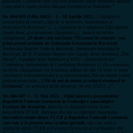
punctuale. Cuvintele care i-au fost aruncate astăzi domnului deputat
Ganţ sunt o ruşine pentru întregul Parlament al României.
”
Nr. 604-605 (1404-1405) – 1 – 30 Aprilie 2022.
„Câştigătorii
concursului de eseuri „Adevăr şi memorie. Antisemitism şi
Holocaust în România” […], organizat de Complexul Educaţional
Laude-Reut, şi-a desemnat câştigătorii.[] Autorii lucrărilor
câştigătoare,
20 dintre cele mai bune 705 eseuri în concurs
,
vor
primi premii acordate de Ambasada Germaniei la Bucureşti
,
Ambasada Statelor Unite la Bucureşti, Ambasada Israelului la
Bucureşti, BCR, Fundaţia Magna cum Laude- Reut, Institutul „Elie
Wiesel
”
, Fundaţia Jean Waldman şi WZO – Department for
Combating Antisemitism & Combating Resilience []. De asemenea,
lucrările câştigătoare vor fi incluse, alături de alte 16 texte cu tema
combaterii antisemitismului şi a extremismului, într-un amplu volum
dedicat proiectului „
1700 de ani de istorie şi cultură evreiască în
Germania
”
, ce urmează să fie lansat pe 30 mai 2022 […]”
.
Nr. 606-607 1 – 31 Mai 2022.
„
Vizită istorică a preşedintelui
Republicii Federale Germania la Federaţia Comunităţilor
Evreieşti din România.
Interviu cu deputatul Silviu Vexler,
preşedintele FCER. Întreaga discuţie a evidenţiat importanţa
dezvoltării relaţiei dintre FCER şi Republica Federală Germania,
care este şi în prezent una cu totul specială
, aşa cum sunt şi
legăturile dintre FCER şi Forumul Democrat al Germanilor din