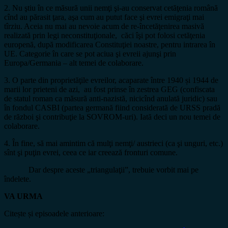
2. Nu ştiu în ce măsură unii nemţi şi-au conservat cetăţenia română
cînd au părasit ţara, aşa cum au putut face şi evrei emigraţi mai
tîrziu. Aceia nu mai au nevoie acum de re-încetăţenirea masivă
realizată prin legi neconstituţionale, căci îşi pot folosi cetăţenia
europenă, după modificarea Constituţiei noastre, pentru intrarea în
UE. Categorie în care se pot aciua şi evreii ajunşi prin
Europa/Germania – alt temei de colaborare.
3. O parte din proprietăţile evreilor, acaparate între 1940 și 1944 de
marii lor prieteni de azi, au fost prinse în zestrea GEG (confiscata
de statul roman ca măsură anti-nazistă, nicicînd anulată juridic) sau
în fondul CASBI (partea germană fiind considerată de URSS pradă
de război şi contribuţie la SOVROM-uri). Iată deci un nou temei de
colaborare.
4. În fine, să mai amintim că mulţi nemţi/ austrieci (ca şi unguri, etc.)
sînt şi puţin evrei, ceea ce iar creează fronturi comune.
Dar despre aceste „triangulaţii”, trebuie vorbit mai pe
îndelete.
VA URMA
Citește și episoadele anterioare: