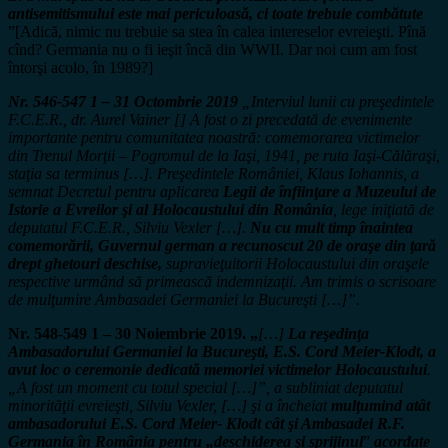
antisemitismului este mai periculoasă, ci toate trebuie combătute
”[Adică, nimic nu trebuie sa stea în calea intereselor evreieşti. Pînă
cînd? Germania nu o fi ieşit încă din WWII. Dar noi cum am fost
întorşi acolo, în 1989?]
Nr. 546-547 1 – 31 Octombrie 2019
„Interviul lunii cu preşedintele
F.C.E.R., dr. Aurel Vainer [] A fost o zi precedată de evenimente
importante pentru comunitatea noastră: comemorarea victimelor
din Trenul Morţii – Pogromul de la Iaşi, 1941, pe ruta Iaşi-Călăraşi,
staţia sa terminus […]. Preşedintele României, Klaus Iohannis, a
semnat Decretul pentru aplicarea
Legii de înfiinţare a Muzeului de
Istorie a Evreilor şi al Holocaustului din România
, lege iniţiată de
deputatul F.C.E.R., Silviu Vexler […].
Nu cu mult timp înaintea
comemorării, Guvernul german a recunoscut 20 de oraşe din ţară
drept ghetouri deschise,
supravieţuitorii Holocaustului din oraşele
respective urmând să primească indemnizaţii. Am trimis o scrisoare
de mulţumire Ambasadei Germaniei la Bucureşti […]”.
Nr. 548-549 1 – 30 Noiembrie 2019. „
[…]
La reşedinţa
Ambasadorului Germaniei la Bucureşti, E.S. Cord Meier-Klodt, a
avut loc o ceremonie dedicată memoriei victimelor Holocaustului
.
„A fost un moment cu totul special […]”, a subliniat deputatul
minorităţii evreieşti, Silviu Vexler, […] şi a încheiat
mulţumind atât
ambasadorului E.S. Cord Meier- Klodt cât şi Ambasadei R.F.
Germania în România pentru „deschiderea şi sprijinul
”
acordate