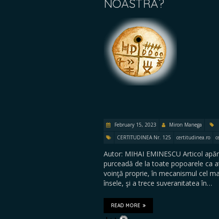
NOASTRĂ?
February 15, 2023
Miron Manega
CERTITUDINEA Nr. 125
certitudinea.ro
c
Autor: MIHAI EMINESCU Articol apăru
purceadă de la toate popoarele ca at
voinţă proprie, în mecanismul cel ma
însele, şi a trece suveranitatea în…
READ MORE