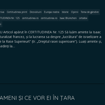
hiva
Certitudinea print
Dezvăluiri
Europa nostra
Istorie
Opinii
Tema de gândire
ITUDINEA Nr. 125
certitudinea.ro
certitudinea.ro
Isaac Blümchen
ortodox
ei
Articol apărut în CERTITUDINEA Nr. 125 Să luăm aminte la Isaac
ralizat francez, și la lucrarea sa despre „lucrătura” de israelizare a
de la Rase Superieurt” (tr. „Dreptul rasei superioare”). Luați aminte și,
ședinți la…
AMENI ŞI CE VOR EI ÎN ŢARA