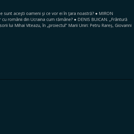
unt aceşti oameni şi ce vor ei în ţara noastră? ● MIRON
r cu românii din Ucraina cum rămâne? ● DENIS BUICAN. „Frântură
orii lui Mihai Viteazu, în „proiectul” Marii Uniri: Petru Rareș, Giovanni