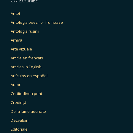
CATEGORIES
Antet
Antologia poeziilor frumoase
Antologia rușinii
Arhiva
Arte vizuale
Article en français
Articles in English
Artículos en español
Autori
Certitudinea print
Credință
De la lume adunate
Dezvăluiri
Editoriale