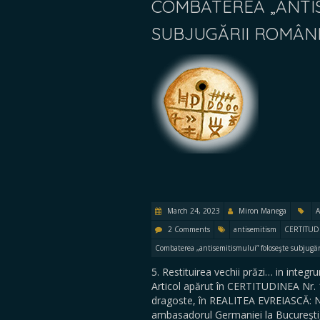
COMBATEREA „ANTIS
SUBJUGĂRII ROMÂNIL
March 24, 2023
Miron Manega
A
2 Comments
antisemitism
CERTITUDI
Combaterea „antisemitismului” foloseşte subjugăr
5. Restituirea vechii prăzi… in integ
Articol apărut în CERTITUDINEA Nr.
dragoste, în REALITEA EVREIASCĂ: Nr
ambasadorul Germaniei la Bucureşti,