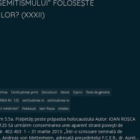
EMITISMULUI” FOLOSEŞTE
OR? (XXXII)
rhiva
Certitudinea print
Dezvăluiri
Istorie
Opinii
Tema de gândire
NEA Nr. 125
certitudinea.ro
certitudinea.ro
ii românilor?
Holocaust
Ioan Roșca
ortodox
rum 5.5a. Frăţietăţi peste prăpastia holocaustului Autor: IOAN ROȘCA
 125 Să urmărim consemnarea unei aparent stranii poveşti de
. 402-403 1 – 31 martie 2013. „Într-o scrisoare semnată de
 Andreas von Mettenheim, adresată preşedintelui F.C.E.R., dr. Aurel…