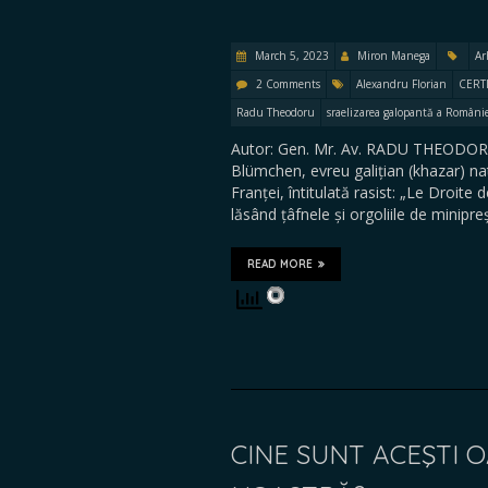
March 5, 2023
Miron Manega
Ar
2 Comments
Alexandru Florian
CERT
Radu Theodoru
sraelizarea galopantă a Români
Autor: Gen. Mr. Av. RADU THEODORU 
Blümchen, evreu galițian (khazar) natu
Franței, întitulată rasist: „Le Droite 
lăsând țâfnele și orgoliile de minipre
READ MORE
CINE SUNT ACEŞTI O