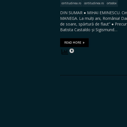
certitudinea.ro
certitudinea.ro
ortodox
DIN SUMAR ● MIHAI EMINESCU. Cine s
MANEGA. La mulți ani, România! Da
de soare, spărtură de flaut” ● Precurs
Batista Castaldo și Sigismund…
READ MORE