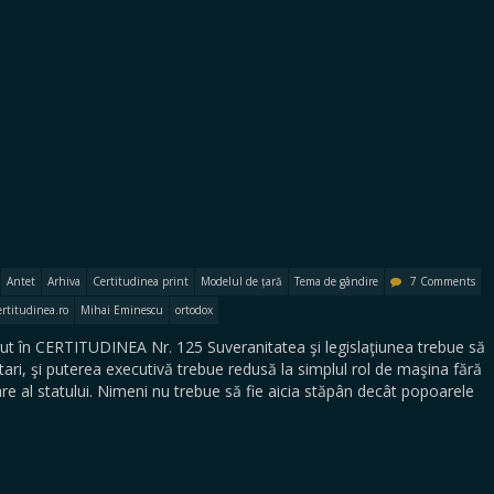
Antet
Arhiva
Certitudinea print
Modelul de țară
Tema de gândire
7 Comments
ertitudinea.ro
Mihai Eminescu
ortodox
t în CERTITUDINEA Nr. 125 Suveranitatea şi legislaţiunea trebue să
ari, şi puterea executivă trebue redusă la simplul rol de maşina fără
re al statului. Nimeni nu trebue să fie aicia stăpân decât popoarele