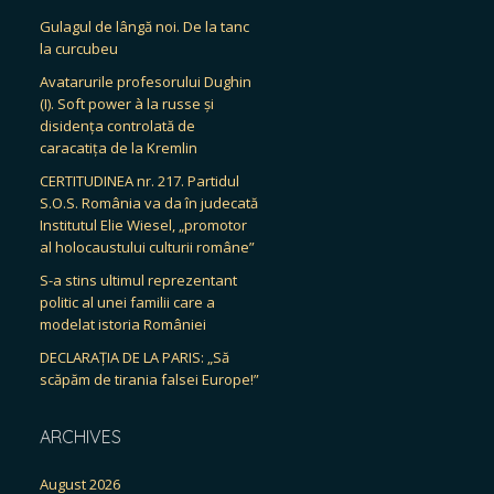
Gulagul de lângă noi. De la tanc
la curcubeu
Avatarurile profesorului Dughin
(I). Soft power à la russe și
disidența controlată de
caracatița de la Kremlin
CERTITUDINEA nr. 217. Partidul
S.O.S. România va da în judecată
Institutul Elie Wiesel, „promotor
al holocaustului culturii române”
S-a stins ultimul reprezentant
politic al unei familii care a
modelat istoria României
DECLARAȚIA DE LA PARIS: „Să
scăpăm de tirania falsei Europe!”
ARCHIVES
August 2026