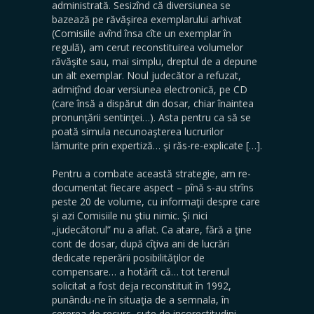
administrată. Sesizînd că diversiunea se
bazează pe răvăşirea exemplarului arhivat
(Comisiile avînd însa cîte un exemplar în
regulă), am cerut reconstituirea volumelor
răvăşite sau, mai simplu, dreptul de a depune
un alt exemplar. Noul judecător a refuzat,
admiţînd doar versiunea electronică, pe CD
(care însă a dispărut din dosar, chiar înaintea
pronunţării sentinţei…). Asta pentru ca să se
poată simula necunoaşterea lucrurilor
lămurite prin expertiză… şi răs-re-explicate […].
Pentru a combate această strategie, am re-
documentat fiecare aspect – pînă s-au strîns
peste 20 de volume, cu informaţii despre care
şi azi Comisiile nu ştiu nimic. Şi nici
„judecătorul” nu a aflat. Ca atare, fără a ţine
cont de dosar, după cîţiva ani de lucrări
dedicate reperării posibilităţilor de
compensare… a hotărît că… tot terenul
solicitat a fost deja reconstituit în 1992,
punându-ne în situaţia de a semnala, în
cererea de recurs, sute de incorectitudini