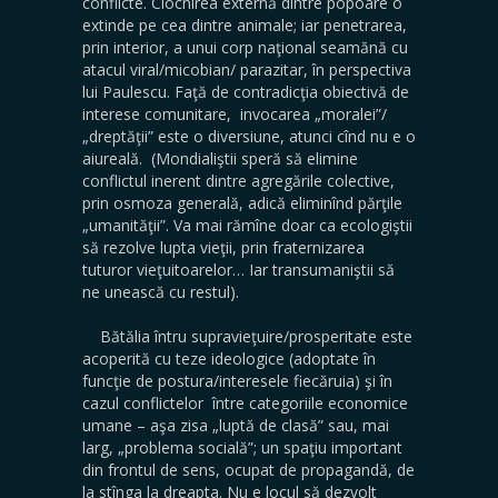
conflicte. Ciocnirea externă dintre popoare o
extinde pe cea dintre animale; iar penetrarea,
prin interior, a unui corp naţional seamănă cu
atacul viral/micobian/ parazitar, în perspectiva
lui Paulescu. Faţă de contradicţia obiectivă de
interese comunitare, invocarea „moralei”/
„dreptăţii” este o diversiune, atunci cînd nu e o
aiureală. (Mondialiştii speră să elimine
conflictul inerent dintre agregările colective,
prin osmoza generală, adică eliminînd părţile
„umanităţii”. Va mai rămîne doar ca ecologiştii
să rezolve lupta vieţii, prin fraternizarea
tuturor vieţuitoarelor… Iar transumaniştii să
ne unească cu restul).
Bătălia întru supravieţuire/prosperitate este
acoperită cu teze ideologice (adoptate în
funcţie de postura/interesele fiecăruia) şi în
cazul conflictelor între categoriile economice
umane – aşa zisa „luptă de clasă” sau, mai
larg, „problema socială”; un spaţiu important
din frontul de sens, ocupat de propagandă, de
la stînga la dreapta. Nu e locul să dezvolt