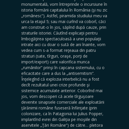
monumentală, vom întreprinde o incursiune în
istoria formării capitalului în România (şi nu zic
„românesc”). Astfel, piramida studiului meu va
urca la etajul 5; sau mai curînd va coborî, căci
am construit-o în jos, săpînd după cauze, prin
straturile istoriei. Căutînd explicaţii pentru
îmbogăţirea spectaculoasă a unei populaţii
intrate aici cu doar o sută de ani înainte, vom
vedea cum s-a format reţeaua din patru
straturi (sate, tîrguri, oraşe, porţi de
import/export) care valorifica munca
„rumânilor” prinşi în capcana sistemului, cu o
eficacitate care a dus la „antisemitism”.
Înţelegînd că explozia interbelică nu a fost
decît rezultatul unei crize profunde şi
sistemice acumulate anterior. Coborînd mai
jos, vom descoperi că acele tîrguşoare
devenite sinapsele comerciale ale exploatării
ţărănimii române fuseseră înfiinţate (prin
colonizare, ca în Patagonia lui Julius Popper,
implantînd evrei din Galiţia pe moşiile din
aservitele „Ţări Române”) de către… pletora