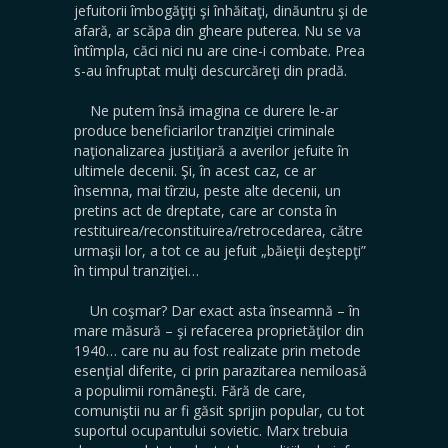
jefuitorii îmbogăţiţi şi înhăitaţi, dinăuntru şi de
afară, ar scăpa din gheare puterea. Nu se va
întîmpla, căci nici nu are cine-i combate. Prea
s-au înfruptat mulţi descurcăreţi din pradă.
Ne putem însă imagina ce durere le-ar
produce beneficiarilor tranziţiei criminale
naţionalizarea justiţiară a averilor jefuite în
ultimele decenii. Şi, în acest caz, ce ar
însemna, mai tîrziu, peste alte decenii, un
pretins act de dreptate, care ar consta în
restituirea/reconstituirea/retrocedarea, către
urmaşii lor, a tot ce au jefuit „băieţii deştepţi”
în timpul tranziţiei…
Un coşmar? Dar exact asta înseamnă – în
mare măsură – şi refacerea proprietăţilor din
1940… care nu au fost realizate prin metode
esenţial diferite, ci prin parazitarea nemiloasă
a populimii româneşti. Fără de care,
comuniştii nu ar fi găsit sprijin popular, cu tot
suportul ocupantului sovietic. Marx trebuia