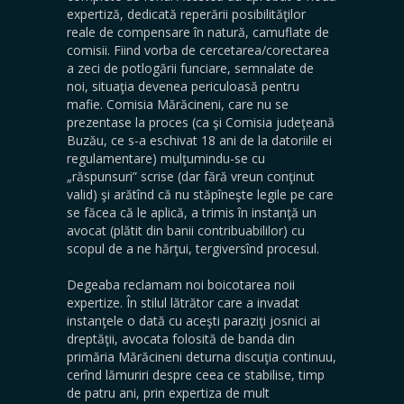
expertiză, dedicată reperării posibilităţilor
reale de compensare în natură, camuflate de
comisii. Fiind vorba de cercetarea/corectarea
a zeci de potlogării funciare, semnalate de
noi, situaţia devenea periculoasă pentru
mafie. Comisia Mărăcineni, care nu se
prezentase la proces (ca şi Comisia judeţeană
Buzău, ce s-a eschivat 18 ani de la datoriile ei
regulamentare) mulţumindu-se cu
„răspunsuri” scrise (dar fără vreun conţinut
valid) şi arătînd că nu stăpîneşte legile pe care
se făcea că le aplică, a trimis în instanţă un
avocat (plătit din banii contribuabililor) cu
scopul de a ne hărţui, tergiversînd procesul.
Degeaba reclamam noi boicotarea noii
expertize. În stilul lătrător care a invadat
instanţele o dată cu aceşti paraziţi josnici ai
dreptăţii, avocata folosită de banda din
primăria Mărăcineni deturna discuţia continuu,
cerînd lămuriri despre ceea ce stabilise, timp
de patru ani, prin expertiza de mult