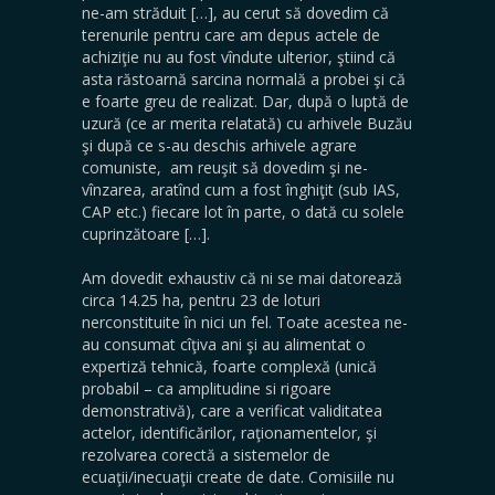
ne-am străduit […], au cerut să dovedim că
terenurile pentru care am depus actele de
achiziţie nu au fost vîndute ulterior, ştiind că
asta răstoarnă sarcina normală a probei şi că
e foarte greu de realizat. Dar, după o luptă de
uzură (ce ar merita relatată) cu arhivele Buzău
şi după ce s-au deschis arhivele agrare
comuniste, am reuşit să dovedim şi ne-
vînzarea, aratînd cum a fost înghiţit (sub IAS,
CAP etc.) fiecare lot în parte, o dată cu solele
cuprinzătoare […].
Am dovedit exhaustiv că ni se mai datorează
circa 14.25 ha, pentru 23 de loturi
nerconstituite în nici un fel. Toate acestea ne-
au consumat cîţiva ani şi au alimentat o
expertiză tehnică, foarte complexă (unică
probabil – ca amplitudine si rigoare
demonstrativă), care a verificat validitatea
actelor, identificărilor, raţionamentelor, şi
rezolvarea corectă a sistemelor de
ecuaţii/inecuaţii create de date. Comisiile nu