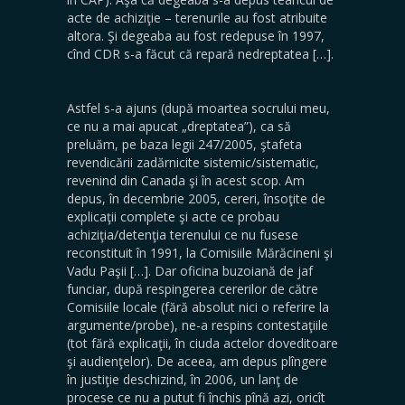
acte de achiziţie – terenurile au fost atribuite
altora. Şi degeaba au fost redepuse în 1997,
cînd CDR s-a făcut că repară nedreptatea […].
Astfel s-a ajuns (după moartea socrului meu,
ce nu a mai apucat „dreptatea”), ca să
preluăm, pe baza legii 247/2005, ştafeta
revendicării zadărnicite sistemic/sistematic,
revenind din Canada şi în acest scop. Am
depus, în decembrie 2005, cereri, însoţite de
explicaţii complete şi acte ce probau
achiziţia/detenţia terenului ce nu fusese
reconstituit în 1991, la Comisiile Mărăcineni şi
Vadu Paşii […]. Dar oficina buzoiană de jaf
funciar, după respingerea cererilor de către
Comisiile locale (fără absolut nici o referire la
argumente/probe), ne-a respins contestaţiile
(tot fără explicaţii, în ciuda actelor doveditoare
şi audienţelor). De aceea, am depus plîngere
în justiţie deschizind, în 2006, un lanţ de
procese ce nu a putut fi închis pînă azi, oricît