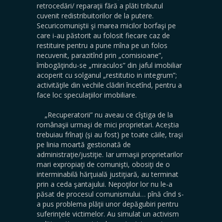
retrocedări/ reparaţii fără a plăti tributul
cuvenit redistribuitorilor de la putere.
Securicomuniştii şi marea micilor borfaşi pe
care i-au păstorit au folosit fiecare caz de
restituire pentru a pune mîna pe un folos
necuvenit, parazitînd prin „comisioane”,
îmbogăţindu-se „miraculos” din jaful imobiliar
acoperit cu solganul „restitutio in integrum”;
activităţile din vechile clădiri încetînd, pentru a
face loc speculaţiilor imobiliare.
„Recuperatorii” nu aveau ce cîştiga de la
românaşii urmaşi de mici proprietari. Aceștia
trebuiau frînaţi (şi au fost) pe toate căile, traşi
pe linia moartă gestionată de
administraţie/justiţie. Iar urmaşii proprietarilor
mari expropiaţi de comunişti, obosiţi de o
interminabilă hărţuială justiţiară, au terminat
prin a ceda şantajului. Nepoţilor lor nu le-a
păsat de procesul comunismului… pînă cînd s-
a pus problema plăţii unor depăgubiri pentru
suferinţele victimelor. Au simulat un activism