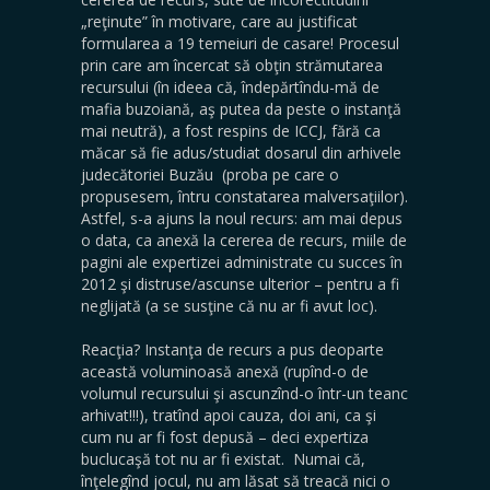
„reţinute” în motivare, care au justificat
formularea a 19 temeiuri de casare! Procesul
prin care am încercat să obţin strămutarea
recursului (în ideea că, îndepărtîndu-mă de
mafia buzoiană, aş putea da peste o instanţă
mai neutră), a fost respins de ICCJ, fără ca
măcar să fie adus/studiat dosarul din arhivele
judecătoriei Buzău (proba pe care o
propusesem, întru constatarea malversaţiilor).
Astfel, s-a ajuns la noul recurs: am mai depus
o data, ca anexă la cererea de recurs, miile de
pagini ale expertizei administrate cu succes în
2012 şi distruse/ascunse ulterior – pentru a fi
neglijată (a se susţine că nu ar fi avut loc).
Reacţia? Instanţa de recurs a pus deoparte
această voluminoasă anexă (rupînd-o de
volumul recursului şi ascunzînd-o într-un teanc
arhivat!!!), tratînd apoi cauza, doi ani, ca şi
cum nu ar fi fost depusă – deci expertiza
buclucaşă tot nu ar fi existat. Numai că,
înţelegînd jocul, nu am lăsat să treacă nici o