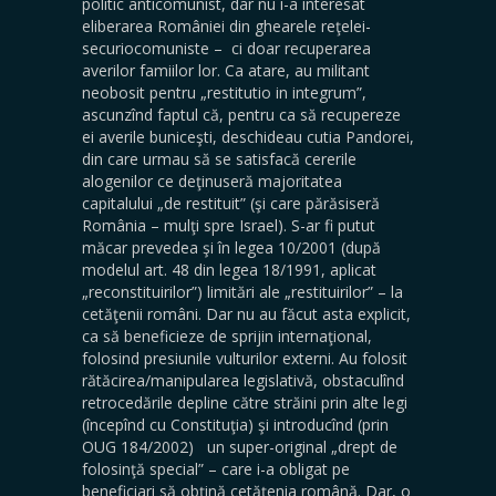
politic anticomunist, dar nu i-a interesat
eliberarea României din ghearele reţelei-
securiocomuniste – ci doar recuperarea
averilor famiilor lor. Ca atare, au militant
neobosit pentru „restitutio in integrum”,
ascunzînd faptul că, pentru ca să recupereze
ei averile buniceşti, deschideau cutia Pandorei,
din care urmau să se satisfacă cererile
alogenilor ce deţinuseră majoritatea
capitalului „de restituit” (şi care părăsiseră
România – mulţi spre Israel). S-ar fi putut
măcar prevedea şi în legea 10/2001 (după
modelul art. 48 din legea 18/1991, aplicat
„reconstituirilor”) limitări ale „restituirilor” – la
cetăţenii români. Dar nu au făcut asta explicit,
ca să beneficieze de sprijin internaţional,
folosind presiunile vulturilor externi. Au folosit
rătăcirea/manipularea legislativă, obstaculînd
retrocedările depline către străini prin alte legi
(începînd cu Constituţia) şi introducînd (prin
OUG 184/2002) un super-original „drept de
folosinţă special” – care i-a obligat pe
beneficiari să obţină cetăţenia română. Dar, o