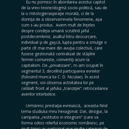
Eu nu pornesc în abordarea acestui capitol
de la vreo teorie/dogmă socio-politică, sau de
la o mitologie/aspiraţie morală, ci de la
dorinţa de a observa/revela fenomene, aşa
cum s-au produs. Avem mult de înţeles
despre condiţia umană scrutînd jaful
postdecembrist, asaltul întru descurcare,
individual şi de gaşcă, lupta pentru a smulge o
parte cît mai mare din avuţia colectivă, care
fusese gestionată centralizat de stăpînii
fermei comuniste, convertiţi acum la
capitalism. De „privatizare”, m-am ocupat în
segmentul 3, decelînd participarea evreilor
(folosind munca lui C. D. Niculae). În acest
segment, voi observa activitatea lor pe
celălalt front al jafului „tranziţiei”: retrocedarea
averilor interbelice.
Urmăresc prestaţia evreiască, aceasta fiind
tema studiului meu hexagonal. Dar, desigur, la
campania „restitutio in integrum” (care va
forma odios relieful economic românesc, pe
mult timp) au participat mai multe categorii de