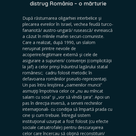
distrug România – o mărturie
După răsturnarea oligarhiei interbelice şi
plecarea evreilor în Israel, vechea feudă turco-
fanariotă/ austro-ungară/ rusească/ evreiască
a căzut în mîinile mafiei securi-comuniste.
Care a realizat, după 1990, un slalom
neruşinat printre nevoile de
acoperire/legitimare externă şi cele de
asigurare a supunerii/ conivenţei (complicităţii
la jaf) a celor prinşi înăuntrul lagărului statal
românesc; cadru folosit metodic în
defavoarea românilor pseudo-reprezentaţi.
Un pas întru liniştirea „oamenilor muncii”
asmuţiţi împotriva celor ce „nu au mîncat
salam cu soia” şi „vor să vîndă ţara”. Apoi un
pas în direcţia inversă, a servirii rechinilor
internaţionali- cu condiţia să împartă prada cu
cine şi cum trebuie. Întregul sistem
instituţional uzurpat a fost folosit (cu efecte
sociale catsatrofale) pentru descurajarea
celor care încercau să obţină reconstituiri/