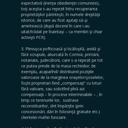
expectativă (inerţia obedienţei comuniste),
toţi aceştia s-au repezit întru recuperarea
proprietăţilor părinteşti, în numele dreptăţii
istorice, de care au fost ajutaţi să-şi
amintească (după decenii în care i-au
uitat/trădat pe înaintaşi – ca membri şi chiar
activişti PCR).
3. Plevuşca pofticoasă şi ticăloşită, avidă şi
fără scrupule, aburcată în Comisii, primării,
notariate, judecătorii, care s-a repezit pe tot
ce putea prinde de la masa rechinilor; de
exemplu, acaparînd/ distribuind poziţiile
valoroase de la marginea oraşelor/şoselelor,
foştii proprietari fiind „compensaţi” cu loturi
fără valoare, sau solicitînd pînă azi
compensaţii – în procese interminabile – , în
timp ce terenurile lor, sustrase
reconstituirilor, sînt împărţite (prin
concesionări, dări în folosinţă gratuite etc.)
clientelei mafiei funciare.