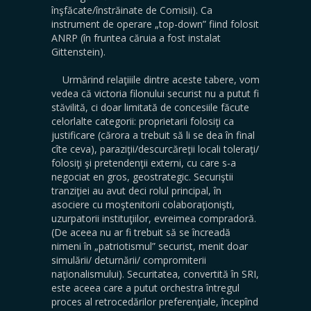
înşfăcate/înstrăinate de Comisii). Ca
instrument de operare „top-down” fiind folosit
ANRP (în fruntea căruia a fost instalat
Gittenstein).
Urmărind relaţiiile dintre aceste tabere, vom
vedea că victoria filonului securist nu a putut fi
stăvilită, ci doar limitată de concesiile făcute
celorlalte categorii: proprietarii folosiţi ca
justificare (cărora a trebuit să li se dea în final
cîte ceva), paraziţii/descurcăreţii locali toleraţi/
folosiţi şi pretendenţii externi, cu care s-a
negociat en gros, geostrategic. Securiştii
tranziţiei au avut deci rolul principal, în
asociere cu moştenitorii colaboraţionişti,
uzurpatorii instituţiilor, evreimea compradoră.
(De aceea nu ar fi trebuit să se încreadă
nimeni în „patriotismul” securist, menit doar
simulării/ deturnării/ compromiterii
naţionalismului). Securitatea, convertită în SRI,
este aceea care a putut orchestra întregul
proces al retrocedărilor preferenţiale, începînd