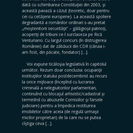
dată cu schimbarea Constituţiei din 2003, şi
această pavază a căzut (teoretic, doar pentru
cei cu cetăţenii europene). La această spoliere
degradantă a românilor ordinari s-au pretat
„moştenitorii securităţii” – gălăgioşii patrioţi,
acoperiţi de tribuni ce-l surclaseza pe Rică
Venturiano. Cu largul concurs (în distrugerea
României) dat de zăbăucii din CDR (căruia i-
am fost, din păcate, fondator) […].
Voi expune ticăloşia legislativă în capitolul
următor. Rezum doar concluzia: ocupanţii
instituţiilor statului postdecembrist au recurs
la orice mijloace (începînd cu lucrarea
criminală a nelegiuitorilor parlamentari,
continuînd cu blocajul arhivistic/cadastral şi
terminînd cu abuzurile Comisiilor şi farsele
judiciare) pentru a împedica restituirea
imobilelor către aceia (de regulă urmaşii
micilor proprietari) de la care nu se putea
cîştiga ceva […].