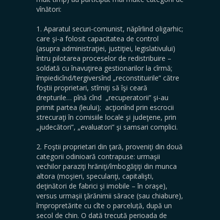
vînători:
1. Aparatul securi-comunist, năpîrlind oligarhic;
care şi-a folosit capacitatea de control
(asupra administraţiei, justiţiei, legislativului)
întru pilotarea proceselor de redistribuire –
soldată cu înavuţirea gestionarilor la cîrmă;
împiedicînd/tergiversînd „reconstituirile” către
foştii proprietari, stîrniţi să îşi ceară
drepturile… pînă cînd „recuperatorii” şi-au
primit partea (leului); acţionînd prin escrocii
strecuraţi în comisiile locale şi judeţene, prin
„judecători”, „evaluatori” şi samsari complici.
2. Foştii proprietari din ţară, proveniţi din două
categorii odinioară contrapuse: urmaşii
vechilor paraziţi hrăniţi/îmbogăţiţi din munca
altora (moşieri, speculanţi, capitalişti,
deţinători de fabrici şi imobile – în oraşe),
versus urmaşii ţărănimii sărace (sau chiabure),
împropretărite cu cîte o parceluță, după un
secol de chin. O dată trecută perioada de