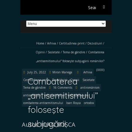
Search
for:
Home
/
Arhiva
/
Certitudinea print
/
Dezvăluiri
/
Opinii
/
Societate
/
Tema de gândire
/
Combaterea
„antisemitismului” foloseşte subjugării românilor?
(XXIII)
July 25, 2022
Miron Manega
Arhiva
Combaterea
Certitudinea print
Dezvăluiri
Opinii
Societate
Tema de gândire
16 Comments
antiromânism
„antisemitismului”
antisemitism
certitudinea.ro
certitudinea.ro
combaterea antisemitismului
Ioan Roșca
ortodox
foloseşte
subjugării
Autor: IOAN ROȘCA