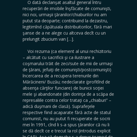
O dată declanşat asaltul general întru
recuperări de imobile înşfăcate de comunişti,
nici noi, urmaşii ţăranilor/chiaburilor nu am
putut sta deoparte; contribuind la dezastru,
legitimînd căpătuiala distribuitorilor, fără mari
şanse de a ne alege cu altceva decît cu un
prelungit zbucium van […].
Voi rezuma (ca element al unui rechizitoriu
– alcătuit cu sacrificii şi ca ilustrare a
coşmarului trăit de zeci/sute de mii de urmaşi
de ţărani, jefuiţi de comunişti/postcomunişti)
încercarea de a recupera terenurile din
Mărăcineni/ Buzău; nedeclarate (profitînd de
absenţa cărţilor funciare) de bunicii soţiei
mele şi abandonate (din dorinţa de a scăpa de
represaliile contra celor trataţi ca „chiaburi” –
adică duşmani de clasă). Suprafeţele
respective fiind acaparate fără acte de statul
comunist, nu au putut fi recuperate de socrii
mei în 1991, cînd li s-a spus ţăranilor că nu li
se dă decît ce e trecut la rol (introdus explicit
în CAP). Aşa că degeaba s-a depus teancul de