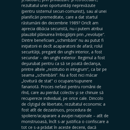
rezultatul unei oportunităţi neprevăzute
(pentru sistemul securi-comunist), sau al unei
planificări premeditate, care a dat startul
răsturnării din decembrie 1989? Oricît am
aprecia dibăcia securistă, nu-i putem atribui
plauzibil plănuirea îmbogăţirii prin „revoluţie”.
Dintre beneficiarii „schimbării” nu au putut fi
iniţiatorii ei decît acaparatorii de afară; rolul
securităţii, pregant din unghi interior, a fost
secundar – din unghi exterior. Regimul a fost
deşurubat pentru ca să se poată declanşa,
printre altele „restitutio in integrum”, ca bir pe
seama „schimbării”. Nu a fost nici măcar
„lovitură de stat” ci ocupare/supunere
fanariotă. Proces nefast pentru românii de
rînd, care au pierdut colectiv şi se chinuie să
recupereze individual, pe orice cale. Dincolo
de cîştigul de libertate, rezultatul economic a
fost atît de dezastruos, procedura de
spoliere/acaparare a avuţiei naţionale – atît de
monstruoasă, încît s-ar justifica o confiscare a
tot ce s-a prădat în aceste decenii, dacă