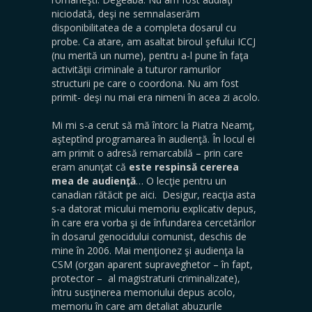
niciodată, deşi ne semnalaserăm
disponibilitatea de a completa dosarul cu
probe. Ca atare, am asaltat biroul şefului ICCJ
(nu merită un nume), pentru a-l pune în faţa
activităţii criminale a tuturor ramurilor
structurii pe care o coordona. Nu am fost
primit- deşi nu mai era nimeni în acea zi acolo.
Mi mi s-a cerut să mă întorc la Piatra Neamţ,
aşteptînd programarea în audienţă. În locul ei
am primit o adresă remarcabilă – prin care
eram anunţat că
este respinsă cererea
mea de audienţă
… O lecţie pentru un
canadian rătăcit pe aici. Desigur, reacţia asta
s-a datorat micului memoriu explicativ depus,
în care era vorba şi de înfundarea cercetărilor
în dosarul genocidului comunist, deschis de
mine în 2006. Mai menţionez şi audienţa la
CSM (organ aparent supraveghetor – în fapt,
protector – al magistraturii criminalizate),
întru susţinerea memoriului depus acolo,
memoriu în care am detaliat abuzurile