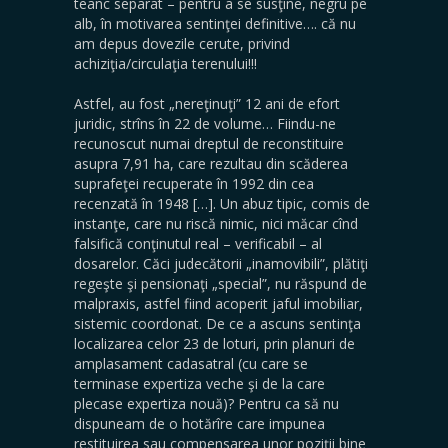
teanc separat – pentru a se susţine, negru pe
alb, în motivarea sentinţei definitive…. că nu
am depus dovezile cerute, privind
achiziţia/circulaţia terenului!!!
Astfel, au fost „nereţinuţi” 12 ani de efort
juridic, strîns în 22 de volume… Fiindu-ne
recunoscut numai dreptul de reconstituire
asupra 7,91 ha, care rezultau din scăderea
suprafeţei recuperate în 1992 din cea
recenzată în 1948 […]. Un abuz tipic, comis de
instanţe, care nu riscă nimic, nici măcar cînd
falsifică conţinutul real – verificabil – al
dosarelor. Căci judecătorii „inamovibili”, plătiţi
regeşte şi pensionaţi „special”, nu răspund de
malpraxis, astfel fiind acoperit jaful imobiliar,
sistemic coordonat. De ce a ascuns sentinţa
localizarea celor 23 de loturi, prin planuri de
amplasament cadasatral (cu care se
terminase expertiza veche şi de la care
plecase expertiza nouă)? Pentru ca să nu
dispuneam de o hotărîre care impunea
restituirea sau compensarea unor poziţii bine