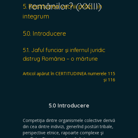
românilor? (XXIII)
5. Restituirea vechii prăzi… in
integrum
5.0. Introducere
5.1. Jaful funciar şi infernul juridic
distrug România – o mărturie
Articol apărut în CERTITUDINEA numerele 115
și 116
5.0 Introducere
Competiţia dintre organismele colective derivă
din cea dintre indivizi, generînd postúri tribale,
perspective etnice, rapoarte complexe şi