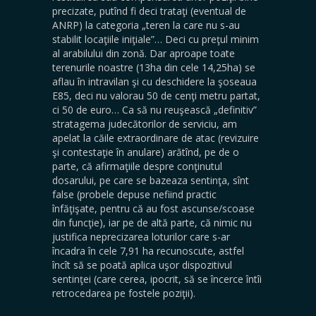
precizate, putînd fi deci trataţi (eventual de
ANRP) la categoria „teren la care nu s-au
stabilit locaţiile iniţiale”… Deci cu preţul minim
al arabilului din zonă. Dar aproape toate
terenurile noastre (13ha din cele 14,25ha) se
aflau în intravilan şi cu deschidere la şoseaua
E85, deci nu valorau 50 de cenţi metru partat,
ci 50 de euro… Ca să nu reuşească „definitiv”
stratagema judecătorilor de serviciu, am
apelat la căile extraordinare de atac (revizuire
şi contestaţie în anulare) arătînd, pe de o
parte, că afirmaţiile despre conţinutul
dosarului, pe care se bazeaza sentinţa, sînt
false (probele depuse nefiind practic
înfăţişate, pentru că au fost ascunse/scoase
din funcţie), iar pe de altă parte, că nimic nu
justifica neprecizarea loturilor care s-ar
încadra în cele 7,91 ha recunoscute, astfel
încît să se poată aplica uşor dispozitivul
sentinţei (care cerea, ipocrit, să se încerce întîi
retrocedarea pe fostele poziţii).