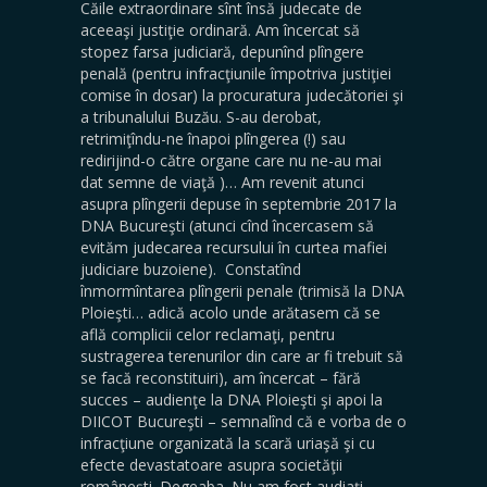
Căile extraordinare sînt însă judecate de
aceeaşi justiţie ordinară. Am încercat să
stopez farsa judiciară, depunînd plîngere
penală (pentru infracţiunile împotriva justiţiei
comise în dosar) la procuratura judecătoriei şi
a tribunalului Buzău. S-au derobat,
retrimiţîndu-ne înapoi plîngerea (!) sau
redirijind-o către organe care nu ne-au mai
dat semne de viaţă )… Am revenit atunci
asupra plîngerii depuse în septembrie 2017 la
DNA Bucureşti (atunci cînd încercasem să
evităm judecarea recursului în curtea mafiei
judiciare buzoiene). Constatînd
înmormîntarea plîngerii penale (trimisă la DNA
Ploieşti… adică acolo unde arătasem că se
află complicii celor reclamaţi, pentru
sustragerea terenurilor din care ar fi trebuit să
se facă reconstituiri), am încercat – fără
succes – audienţe la DNA Ploieşti şi apoi la
DIICOT Bucureşti – semnalînd că e vorba de o
infracţiune organizată la scară uriaşă şi cu
efecte devastatoare asupra societăţii
româneşti. Degeaba. Nu am fost audiaţi