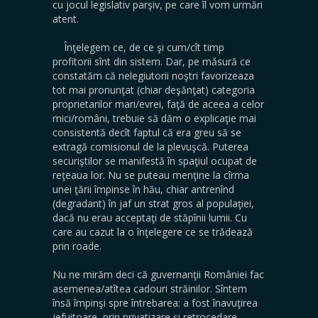
cu jocul legislativ parşiv, pe care îl vom urmări
atent.
Înţelegem ce, de ce şi cum/cît timp
profitorii sînt din sistem. Dar, pe măsură ce
constatăm că nelegiutorii noştri favorizeaza
tot mai pronunţat (chiar deşănţat) categoria
proprietarilor mari/evrei, faţă de aceea a celor
mici/români, trebuie să dăm o explicaţie mai
consistentă decît faptul că era greu să se
extragă comisionul de la plevuşcă. Puterea
securiştilor se manifestă în spaţiul ocupat de
reţeaua lor. Nu se puteau menţine la cîrma
unei ţării împinse în hău, chiar antrenînd
(degradant) în jaf un strat gros al populaţiei,
dacă nu erau acceptaţi de stăpînii lumii. Cu
care au cazut la o înţelegere ce se trădează
prin roade.
Nu ne mirăm deci că guvernanţii României fac
asemenea/atîtea cadouri străinilor. Sîntem
însă împinşi spre întrebarea: a fost înavuţirea
jefuitoare, prin privatizare şi retrocedare,