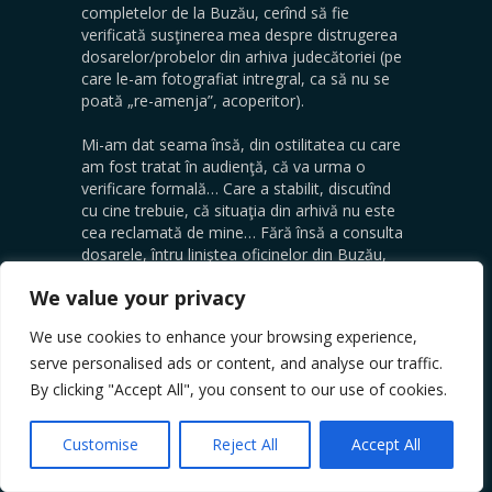
completelor de la Buzău, cerînd să fie
verificată susţinerea mea despre distrugerea
dosarelor/probelor din arhiva judecătoriei (pe
care le-am fotografiat intregral, ca să nu se
poată „re-amenja”, acoperitor).
Mi-am dat seama însă, din ostilitatea cu care
am fost tratat în audienţă, că va urma o
verificare formală… Care a stabilit, discutînd
cu cine trebuie, că situaţia din arhivă nu este
cea reclamată de mine… Fără însă a consulta
dosarele, întru liniştea oficinelor din Buzău,
care au arătat apoi ce înseamnă „căi
We value your privacy
extraordinare” (în complete în care erau,
contrar legii, şi judecători dintre cei ce
We use cookies to enhance your browsing experience,
„judecaseră” dosarul; şi care primiseră hectare
serve personalised ads or content, and analyse our traffic.
frumoase – drept donaţie – de la alţi
reclamanţi de teren, mai puţin rigizi ca noi )
By clicking "Accept All", you consent to our use of cookies.
[…].
Customise
Reject All
Accept All
„COȘMARUL