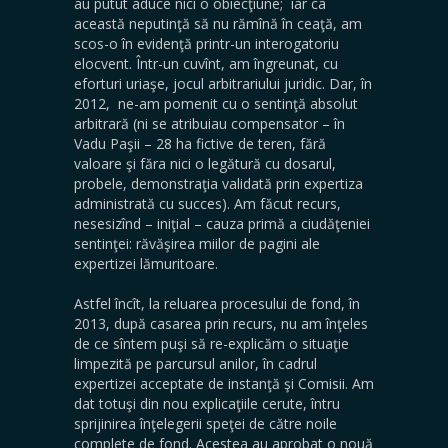
au putut aduce nici o obiecţiune; iar ca
această neputinţă să nu rămînă în ceaţă, am
scos-o în evidenţă printr-un interogatoriu
elocvent. Într-un cuvînt, am îngreunat, cu
eforturi uriaşe, jocul arbitrariului juridic. Dar, în
2012, ne-am pomenit cu o sentinţă absolut
arbitrară (ni se atribuiau compensator – în
Vadu Paşii – 28 ha fictive de teren, fără
valoare şi făra nici o legătură cu dosarul,
probele, demonstraţia validată prin expertiza
administrată cu succes). Am făcut recurs,
nesesizînd – iniţial – cauza primă a ciudăţeniei
sentinţei: răvăşirea miilor de pagini ale
expertizei lămuritoare.
Astfel încît, la reluarea procesului de fond, în
2013, după casarea prin recurs, nu am înţeles
de ce sîntem puşi să re-explicăm o situaţie
limpezită pe parcursul anilor, în cadrul
expertizei acceptate de instanţă şi Comisii. Am
dat totuşi din nou explicaţiile cerute, întru
sprijinirea înţelegerii speţei de către noile
complete de fond. Acestea au aprobat o nouă