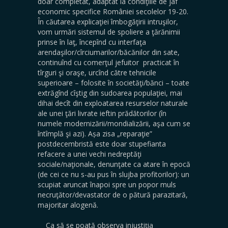
doar completat, adaptat la condiţiile de jaf
economic specifice României secolelor 19-20.
În căutarea explicaţiei îmbogăţirii intruşilor,
vom urmări sistemul de spoliere a ţărănimii
prinse în laţ, începînd cu interfaţa
arendaşilor/cîrciumarilor/băcănilor din sate,
continuînd cu comerţul jefuitor practicat în
tîrguri şi oraşe, urcînd către tehnicile
superioare – folosite în societăţi/bănci – toate
extrăgînd cîştig din sudoarea populaţiei, mai
dihai decît din exploatarea resurselor naturale
ale unei ţări livrate ieftin prădătorilor (în
numele modernizării/mondializării, aşa cum se
întîmplă şi azi). Așa zisa „reparaţie”
postdecembristă este doar stupefianta
refacere a unei vechi nedreptăţi
sociale/naţionale, denunţate ca atare în epocă
(de cei ce nu s-au pus în slujba profitorilor): un
scupiat aruncat înapoi spre un popor muls
necruţător/devastator de o pătură parazitară,
majoritar alogenă.
Ca să se poată observa injustiţia