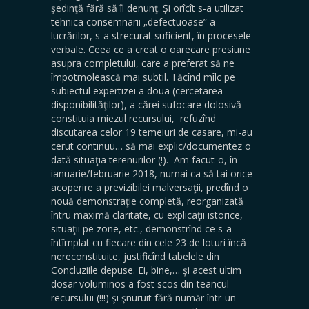
şedinţă fără să îl denunţ. Și orîcît s-a utilizat
tehnica consemnarii „defectuoase” a
lucrărilor, s-a strecurat suficient, în procesele
verbale. Ceea ce a creat o oarecare presiune
asupra completului, care a preferat să ne
împotmolească mai subtil. Tăcînd mîlc pe
subiectul expertizei a doua (cercetarea
disponibilităţilor), a cărei sufocare dolosivă
constituia miezul recursului, refuzînd
discutarea celor 19 temeiuri de casare, mi-au
cerut continuu… să mai explic/documentez o
dată situaţia terenurilor (!). Am facut-o, în
ianuarie/februarie 2018, numai ca să tai orice
acoperire a previzibilei malversaţii, predînd o
nouă demonstraţie completă, reorganizată
întru maximă claritate, cu explicaţii istorice,
situaţii pe zone, etc., demonstrînd ce s-a
întîmplat cu fiecare din cele 23 de loturi încă
nereconstituite, justificînd tabelele din
Concluziile depuse. Ei, bine,… şi acest ultim
dosar voluminos a fost scos din teancul
recursului (!!!) şi şnuruit fără număr într-un