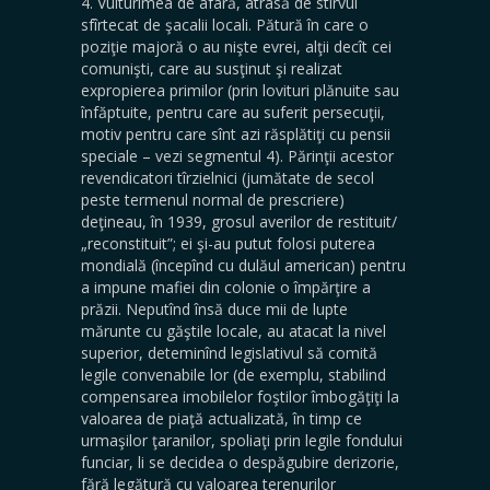
4. Vulturimea de afară, atrasă de stîrvul
sfîrtecat de şacalii locali. Pătură în care o
poziţie majoră o au nişte evrei, alţii decît cei
comunişti, care au susţinut şi realizat
expropierea primilor (prin lovituri plănuite sau
înfăptuite, pentru care au suferit persecuţii,
motiv pentru care sînt azi răsplătiţi cu pensii
speciale – vezi segmentul 4). Părinţii acestor
revendicatori tîrzielnici (jumătate de secol
peste termenul normal de prescriere)
deţineau, în 1939, grosul averilor de restituit/
„reconstituit”; ei şi-au putut folosi puterea
mondială (începînd cu dulăul american) pentru
a impune mafiei din colonie o împărţire a
prăzii. Neputînd însă duce mii de lupte
mărunte cu găştile locale, au atacat la nivel
superior, deteminînd legislativul să comită
legile convenabile lor (de exemplu, stabilind
compensarea imobilelor foştilor îmbogăţiţi la
valoarea de piaţă actualizată, în timp ce
urmaşilor ţaranilor, spoliaţi prin legile fondului
funciar, li se decidea o despăgubire derizorie,
fără legătură cu valoarea terenurilor