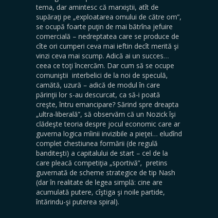
tema, dar amintesc că marxiştii, atît de
supăraţi pe „exploatarea omului de către om”,
se ocupă foarte puţin de mai bătrîna jefuire
comercială – nedreptatea care se produce de
cîte ori cumperi ceva mai ieftin decît merită şi
vinzi ceva mai scump. Adică ai un succes…
ceea ce toţi încercăm. Dar cum să se ocupe
comuniştii interbelici de la noi de speculă,
camătă, uzură – adică de modul în care
părinţii lor s-au descurcat, ca să-i poată
creşte, întru emancipare? Sărind spre dreapta
„ultra-liberală”, să observăm că un Nozick îşi
clădeşte teoria despre jocul economic care ar
guverna logica mîinii invizibile a pieţei… eludînd
complet chestiunea formării (de regulă
banditeşti) a capitalului de start – cel de la
care pleacă competiţia „sportivă”, pretins
guvernată de scheme strategice de tip Nash
(dar în realitate de legea simplă: cine are
acumulată putere, cîştiga şi noile partide,
întărindu-şi puterea spiral).