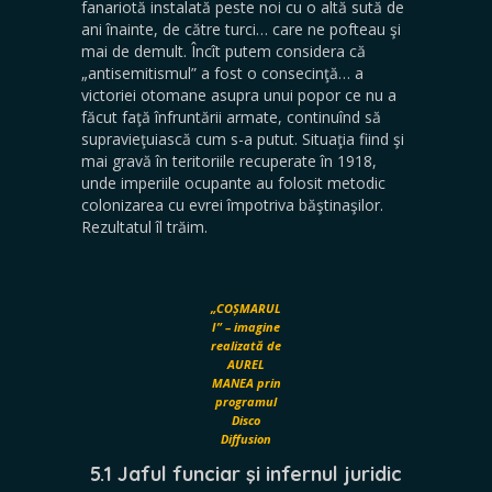
fanariotă instalată peste noi cu o altă sută de
ani înainte, de către turci… care ne pofteau şi
mai de demult. Încît putem considera că
„antisemitismul” a fost o consecinţă… a
victoriei otomane asupra unui popor ce nu a
făcut faţă înfruntării armate, continuînd să
supravieţuiască cum s-a putut. Situaţia fiind şi
mai gravă în teritoriile recuperate în 1918,
unde imperiile ocupante au folosit metodic
colonizarea cu evrei împotriva băştinaşilor.
Rezultatul îl trăim.
„COȘMARUL
I” – imagine
realizată de
AUREL
MANEA prin
programul
Disco
Diffusion
5.1 Jaful funciar şi infernul juridic